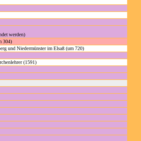
endet werden)
m 304)
nberg und Niedermünster im Elsaß (um 720)
rchenlehrer (1591)