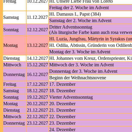
Freitag
10.12.2027
Hl. Unsere Liebe Frau von Loreto
Freitag der 2. Woche im Advent
Hl. Damasus I., Papst (384)
Samstag
11.12.2027
Samstag der 2. Woche im Advent
Dritter Adventssonntag
Sonntag
12.12.2027
(Als liturgische Farbe kann auch rosa verw
Hl. Luzia, Jungfrau, Märtyrin in Syrakus (u
Montag
13.12.2027
Hl. Odilia, Abtissin, Gründerin von Odilie
Montag der 3. Woche im Advent
Dienstag
14.12.2027
Hl. Johannes vom Kreuz, Ordenspriester, Ki
Mittwoch
15.12.2027
Mittwoch der 3. Woche im Advent
Donnerstag der 3. Woche im Advent
Donnerstag
16.12.2027
Beginn der Weihnachtsnovene
Freitag
17.12.2027
17. Dezember
Samstag
18.12.2027
18. Dezember
Sonntag
19.12.2027
Vierter Adventssonntag
Montag
20.12.2027
20. Dezember
Dienstag
21.12.2027
21. Dezember
Mittwoch
22.12.2027
22. Dezember
Donnerstag
23.12.2027
23. Dezember
24. Dezember