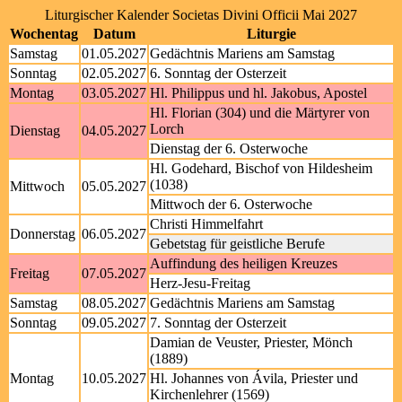
Liturgischer Kalender Societas Divini Officii Mai 2027
Wochentag
Datum
Liturgie
Samstag
01.05.2027
Gedächtnis Mariens am Samstag
Sonntag
02.05.2027
6. Sonntag der Osterzeit
Montag
03.05.2027
Hl. Philippus und hl. Jakobus, Apostel
Hl. Florian (304) und die Märtyrer von
Lorch
Dienstag
04.05.2027
Dienstag der 6. Osterwoche
Hl. Godehard, Bischof von Hildesheim
(1038)
Mittwoch
05.05.2027
Mittwoch der 6. Osterwoche
Christi Himmelfahrt
Donnerstag
06.05.2027
Gebetstag für geistliche Berufe
Auffindung des heiligen Kreuzes
Freitag
07.05.2027
Herz-Jesu-Freitag
Samstag
08.05.2027
Gedächtnis Mariens am Samstag
Sonntag
09.05.2027
7. Sonntag der Osterzeit
Damian de Veuster, Priester, Mönch
(1889)
Montag
10.05.2027
Hl. Johannes von Ávila, Priester und
Kirchenlehrer (1569)