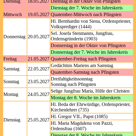
Dienstag
18.05.2027
Dienstag in der Oktav von Pfingsten
Dienstag der 7. Woche im Jahreskreis
Mittwoch
19.05.2027
Quatember-Mittwoch nach Pfingsten
Hl. Bernhardin von Siena, Ordenspriester,
Volksprediger (1444)
Sel. Josefa Stenmanns, Jungfrau,
Donnerstag
20.05.2027
Ordensgründerin (1903)
Donnerstag in der Oktav von Pfingsten
Donnerstag der 7. Woche im Jahreskreis
Freitag
21.05.2027
Quatember-Freitag nach Pfingsten
Gedächtnis Mariens am Samstag
Samstag
22.05.2027
Quatember-Samstag nach Pfingsten
Dreifaltigkeitssonntag
Sonntag
23.05.2027
Sonntag nach Pfingsten
Selige Jungfrau Maria, Hilfe der Christen
Montag
24.05.2027
Montag der 8. Woche im Jahreskreis
Hl. Beda der Ehrwürdige, Ordenspriester,
Kirchenlehrer (735)
Hl. Gregor VII., Papst (1085)
Dienstag
25.05.2027
Hl. Maria Magdalena von Pazzi,
Ordensfrau (1607)
Dienstag der 8. Woche im Jahreskreis