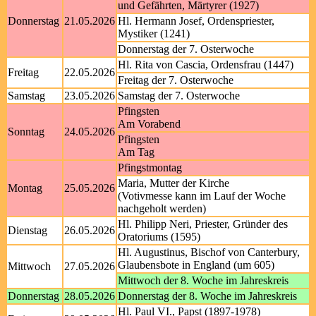
und Gefährten, Märtyrer (1927)
Donnerstag
21.05.2026
Hl. Hermann Josef, Ordenspriester,
Mystiker (1241)
Donnerstag der 7. Osterwoche
Hl. Rita von Cascia, Ordensfrau (1447)
Freitag
22.05.2026
Freitag der 7. Osterwoche
Samstag
23.05.2026
Samstag der 7. Osterwoche
Pfingsten
Am Vorabend
Sonntag
24.05.2026
Pfingsten
Am Tag
Pfingstmontag
Maria, Mutter der Kirche
Montag
25.05.2026
(Votivmesse kann im Lauf der Woche
nachgeholt werden)
Hl. Philipp Neri, Priester, Gründer des
Dienstag
26.05.2026
Oratoriums (1595)
Hl. Augustinus, Bischof von Canterbury,
Glaubensbote in England (um 605)
Mittwoch
27.05.2026
Mittwoch der 8. Woche im Jahreskreis
Donnerstag
28.05.2026
Donnerstag der 8. Woche im Jahreskreis
Hl. Paul VI., Papst (1897-1978)