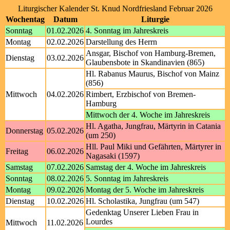
Liturgischer Kalender St. Knud Nordfriesland Februar 2026
Wochentag
Datum
Liturgie
Sonntag
01.02.2026
4. Sonntag im Jahreskreis
Montag
02.02.2026
Darstellung des Herrn
Ansgar, Bischof von Hamburg-Bremen,
Dienstag
03.02.2026
Glaubensbote in Skandinavien (865)
Hl. Rabanus Maurus, Bischof von Mainz
(856)
Mittwoch
04.02.2026
Rimbert, Erzbischof von Bremen-
Hamburg
Mittwoch der 4. Woche im Jahreskreis
Hl. Agatha, Jungfrau, Märtyrin in Catania
Donnerstag
05.02.2026
(um 250)
Hll. Paul Miki und Gefährten, Märtyrer in
Freitag
06.02.2026
Nagasaki (1597)
Samstag
07.02.2026
Samstag der 4. Woche im Jahreskreis
Sonntag
08.02.2026
5. Sonntag im Jahreskreis
Montag
09.02.2026
Montag der 5. Woche im Jahreskreis
Dienstag
10.02.2026
Hl. Scholastika, Jungfrau (um 547)
Gedenktag Unserer Lieben Frau in
Lourdes
Mittwoch
11.02.2026