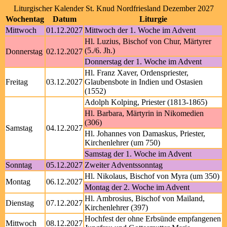
Liturgischer Kalender St. Knud Nordfriesland Dezember 2027
Wochentag
Datum
Liturgie
Mittwoch
01.12.2027
Mittwoch der 1. Woche im Advent
Hl. Luzius, Bischof von Chur, Märtyrer
(5./6. Jh.)
Donnerstag
02.12.2027
Donnerstag der 1. Woche im Advent
Hl. Franz Xaver, Ordenspriester,
Freitag
03.12.2027
Glaubensbote in Indien und Ostasien
(1552)
Adolph Kolping, Priester (1813-1865)
Hl. Barbara, Märtyrin in Nikomedien
(306)
Samstag
04.12.2027
Hl. Johannes von Damaskus, Priester,
Kirchenlehrer (um 750)
Samstag der 1. Woche im Advent
Sonntag
05.12.2027
Zweiter Adventssonntag
Hl. Nikolaus, Bischof von Myra (um 350)
Montag
06.12.2027
Montag der 2. Woche im Advent
Hl. Ambrosius, Bischof von Mailand,
Dienstag
07.12.2027
Kirchenlehrer (397)
Hochfest der ohne Erbsünde empfangenen
Mittwoch
08.12.2027