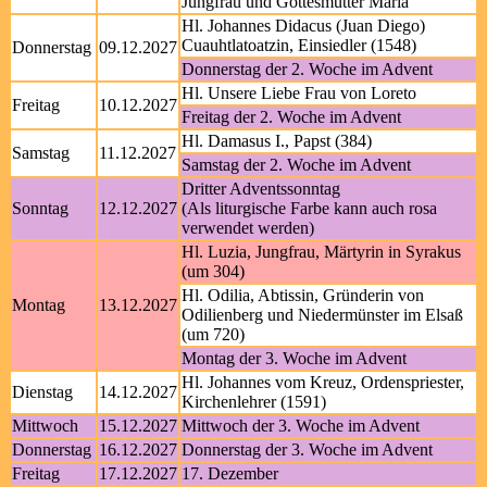
Jungfrau und Gottesmutter Maria
Hl. Johannes Didacus (Juan Diego)
Cuauhtlatoatzin, Einsiedler (1548)
Donnerstag
09.12.2027
Donnerstag der 2. Woche im Advent
Hl. Unsere Liebe Frau von Loreto
Freitag
10.12.2027
Freitag der 2. Woche im Advent
Hl. Damasus I., Papst (384)
Samstag
11.12.2027
Samstag der 2. Woche im Advent
Dritter Adventssonntag
Sonntag
12.12.2027
(Als liturgische Farbe kann auch rosa
verwendet werden)
Hl. Luzia, Jungfrau, Märtyrin in Syrakus
(um 304)
Hl. Odilia, Abtissin, Gründerin von
Montag
13.12.2027
Odilienberg und Niedermünster im Elsaß
(um 720)
Montag der 3. Woche im Advent
Hl. Johannes vom Kreuz, Ordenspriester,
Dienstag
14.12.2027
Kirchenlehrer (1591)
Mittwoch
15.12.2027
Mittwoch der 3. Woche im Advent
Donnerstag
16.12.2027
Donnerstag der 3. Woche im Advent
Freitag
17.12.2027
17. Dezember