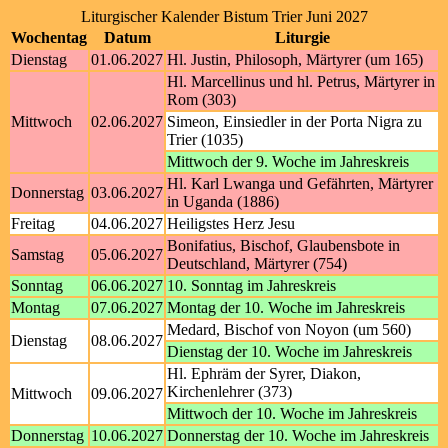
Liturgischer Kalender Bistum Trier Juni 2027
Wochentag
Datum
Liturgie
Dienstag
01.06.2027
Hl. Justin, Philosoph, Märtyrer (um 165)
Hl. Marcellinus und hl. Petrus, Märtyrer in
Rom (303)
Mittwoch
02.06.2027
Simeon, Einsiedler in der Porta Nigra zu
Trier (1035)
Mittwoch der 9. Woche im Jahreskreis
Hl. Karl Lwanga und Gefährten, Märtyrer
Donnerstag
03.06.2027
in Uganda (1886)
Freitag
04.06.2027
Heiligstes Herz Jesu
Bonifatius, Bischof, Glaubensbote in
Samstag
05.06.2027
Deutschland, Märtyrer (754)
Sonntag
06.06.2027
10. Sonntag im Jahreskreis
Montag
07.06.2027
Montag der 10. Woche im Jahreskreis
Medard, Bischof von Noyon (um 560)
Dienstag
08.06.2027
Dienstag der 10. Woche im Jahreskreis
Hl. Ephräm der Syrer, Diakon,
Kirchenlehrer (373)
Mittwoch
09.06.2027
Mittwoch der 10. Woche im Jahreskreis
Donnerstag
10.06.2027
Donnerstag der 10. Woche im Jahreskreis