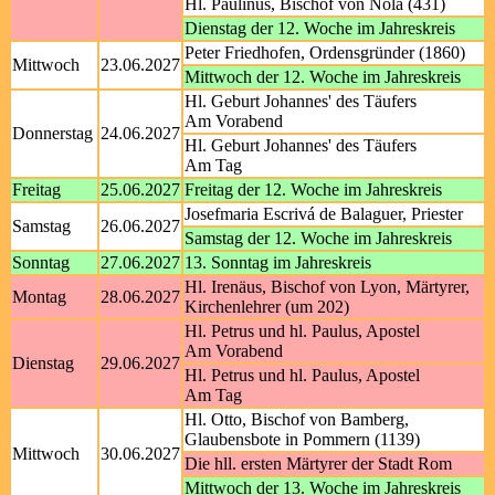
Hl. Paulinus, Bischof von Nola (431)
Dienstag der 12. Woche im Jahreskreis
Peter Friedhofen, Ordensgründer (1860)
Mittwoch
23.06.2027
Mittwoch der 12. Woche im Jahreskreis
Hl. Geburt Johannes' des Täufers
Am Vorabend
Donnerstag
24.06.2027
Hl. Geburt Johannes' des Täufers
Am Tag
Freitag
25.06.2027
Freitag der 12. Woche im Jahreskreis
Josefmaria Escrivá de Balaguer, Priester
Samstag
26.06.2027
Samstag der 12. Woche im Jahreskreis
Sonntag
27.06.2027
13. Sonntag im Jahreskreis
Hl. Irenäus, Bischof von Lyon, Märtyrer,
Montag
28.06.2027
Kirchenlehrer (um 202)
Hl. Petrus und hl. Paulus, Apostel
Am Vorabend
Dienstag
29.06.2027
Hl. Petrus und hl. Paulus, Apostel
Am Tag
Hl. Otto, Bischof von Bamberg,
Glaubensbote in Pommern (1139)
Mittwoch
30.06.2027
Die hll. ersten Märtyrer der Stadt Rom
Mittwoch der 13. Woche im Jahreskreis