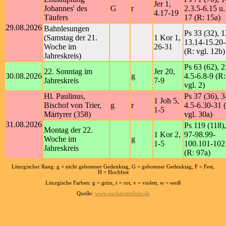
Jer 1,
Johannes' des
G
r
2.3.5-6.15 u.
4.17-19
Täufers
17 (R: 15a)
29.08.2026
Bahnlesungen
Ps 33 (32), 1
(Samstag der 21.
1 Kor 1,
13.14-15.20
Woche im
26-31
(R: vgl. 12b)
Jahreskreis)
Ps 63 (62), 2
22. Sonntag im
Jer 20,
30.08.2026
g
4.5-6.8-9 (R:
Jahreskreis
7-9
vgl. 2)
Hl. Paulinus,
Ps 37 (36), 3
1 Joh 5,
Bischof von Trier,
g
r
4.5-6.30-31 
1-5
Märtyrer (358)
vgl. 30a)
31.08.2026
Ps 119 (118),
Montag der 22.
1 Kor 2,
97-98.99-
Woche im
g
1-5
100.101-102
Jahreskreis
(R: 97a)
Liturgischer Rang: g = nicht gebotener Gedenktag, G = gebotener Gedenktag, F = Fest,
H = Hochfest
Liturgische Farben: g = grün, r = rot, v = violett, w = weiß
Quelle:
www.eucharistiefeier.de