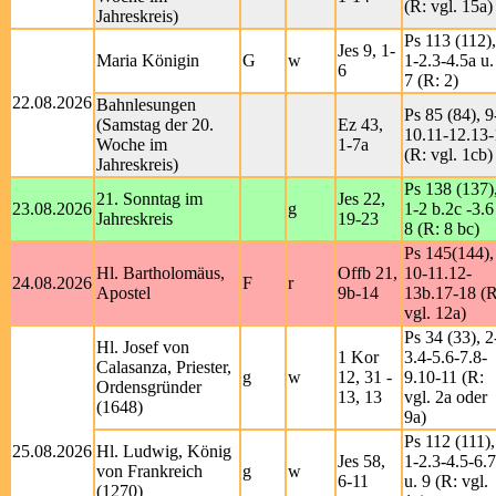
(R: vgl. 15a)
Jahreskreis)
Ps 113 (112),
Jes 9, 1-
Maria Königin
G
w
1-2.3-4.5a u.
6
7 (R: 2)
22.08.2026
Bahnlesungen
Ps 85 (84), 9
(Samstag der 20.
Ez 43,
10.11-12.13
Woche im
1-7a
(R: vgl. 1cb)
Jahreskreis)
Ps 138 (137)
21. Sonntag im
Jes 22,
23.08.2026
g
1-2 b.2c -3.6
Jahreskreis
19-23
8 (R: 8 bc)
Ps 145(144),
Hl. Bartholomäus,
Offb 21,
10-11.12-
24.08.2026
F
r
Apostel
9b-14
13b.17-18 (R
vgl. 12a)
Ps 34 (33), 2
Hl. Josef von
1 Kor
3.4-5.6-7.8-
Calasanza, Priester,
g
w
12, 31 -
9.10-11 (R:
Ordensgründer
13, 13
vgl. 2a oder
(1648)
9a)
Ps 112 (111),
25.08.2026
Hl. Ludwig, König
Jes 58,
1-2.3-4.5-6.7
von Frankreich
g
w
6-11
u. 9 (R: vgl.
(1270)