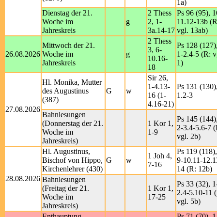
1a)
Dienstag der 21.
2 Thess
Ps 96 (95), 1
Woche im
g
2, 1-
11.12-13b (R
Jahreskreis
3a.14-17
vgl. 13ab)
2 Thess
Mittwoch der 21.
Ps 128 (127)
3, 6-
26.08.2026
Woche im
g
1-2.4-5 (R: v
10.16-
Jahreskreis
1)
18
Sir 26,
Hl. Monika, Mutter
1-4.13-
Ps 131 (130)
des Augustinus
G
w
16 (1-
1.2-3
(387)
4.16-21)
27.08.2026
Bahnlesungen
Ps 145 (144)
(Donnerstag der 21.
1 Kor 1,
2-3.4-5.6-7 (
Woche im
1-9
vgl. 2b)
Jahreskreis)
Hl. Augustinus,
Ps 119 (118),
1 Joh 4,
Bischof von Hippo,
G
w
9-10.11-12.1
7-16
Kirchenlehrer (430)
14 (R: 12b)
28.08.2026
Bahnlesungen
Ps 33 (32), 1
(Freitag der 21.
1 Kor 1,
2.4-5.10-11 
Woche im
17-25
vgl. 5b)
Jahreskreis)
Enthauptung
Ps 71 (70), 1