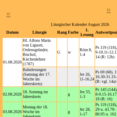
»
«
Liturgischer Kalender August 2026
1.
Datum
Liturgie
Rang
Farbe
Antwortpsa
Lesung
Hl. Alfons Maria
von Liguori,
Ps 119 (118),
Ordensgründer,
Röm 8,
G
w
9-10.11-12.1
Bischof,
1-4
14 (R: 12b)
Kirchenlehrer
01.08.2026
(1787)
Bahnlesungen
Ps 69 (68), 1
(Samstag der 17.
Jer 26,
16.30-31.33
Woche im
11-16.24
(R: vgl. 14a)
Jahreskreis)
Ps 145 (144)
18. Sonntag im
Jes 55,
02.08.2026
g
8-9.15-16.17
Jahreskreis
1-3
18 (R: 16)
Ps 119 (118),
Montag der 18.
Jer 28,
29 u. 43.79-
03.08.2026
Woche im
g
1-17
80.95 u. 102
Jahreskreis