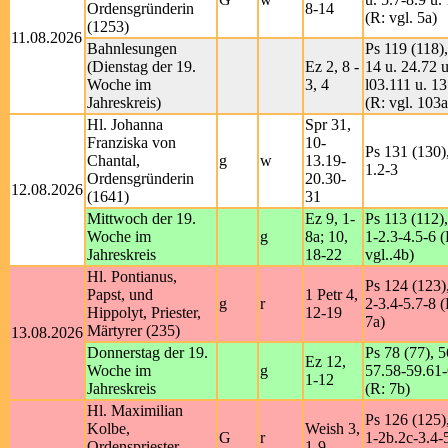
Ordensgründerin
8-14
(R: vgl. 5a)
(1253)
11.08.2026
Bahnlesungen
Ps 119 (118),
(Dienstag der 19.
Ez 2, 8 -
14 u. 24.72 u
Woche im
3, 4
l03.111 u. 1
Jahreskreis)
(R: vgl. 103a
Hl. Johanna
Spr 31,
Franziska von
10-
Ps 131 (130)
Chantal,
g
w
13.19-
1.2-3
Ordensgründerin
20.30-
12.08.2026
(1641)
31
Mittwoch der 19.
Ez 9, 1-
Ps 113 (112),
Woche im
g
8a; 10,
1-2.3-4.5-6 (
Jahreskreis
18-22
vgl..4b)
Hl. Pontianus,
Ps 124 (123)
Papst, und
1 Petr 4,
g
r
2-3.4-5.7-8 (
Hippolyt, Priester,
12-19
7a)
Märtyrer (235)
13.08.2026
Donnerstag der 19.
Ps 78 (77), 5
Ez 12,
Woche im
g
57.58-59.61
1-12
Jahreskreis
(R: 7b)
Hl. Maximilian
Ps 126 (125)
Kolbe,
Weish 3,
G
r
1-2b.2c-3.4-
Ordenspriester,
1-9