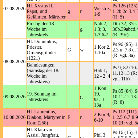
Hl. Xystus II.,
Ps 126 (125)
07.08.2026
Weish 3,
Papst, und
g
r
1-2b.2c-3.4-
1-9
Gefährten, Märtyrer
(R: 5)
Freitag der 18.
Nah 2,
Dtn 32, 35c-
Woche im
g
1.3; 3,
36b.39abcd.
Jahreskreis
1-3.6-7
(R: 39c)
Hl. Dominikus,
Ps 96 (95), 1
Priester,
1 Kor 2,
G
w
2.3 u. 7.8 u.
Ordensgründer
1-10a
(R: vgl. 3a)
(1221)
08.08.2026
Bahnlesungen
Ps 9, 8-9.10-
(Samstag der 18.
Hab 1,
11.12-13 (R:
Woche im
12 - 2, 4
vgl. 11b)
Jahreskreis)
1 Kön
Ps 85 (84), 9
19. Sonntag im
19,
09.08.2026
g
10.11-12.13
Jahreskreis
9a.11-
(R: 8)
13a
Hl. Laurentius,
Ps 112 (111),
2 Kor 9,
10.08.2026
Diakon, Märtyrer in
F
r
1-2.5-6.7-8.9
6-10
Rom (258)
10 (R: vgl. 5
Hl. Klara von
Ps 16 (15), 1
Assisi, Jungfrau,
Phil 3,
G
w
u. 5.7-8.9 u.