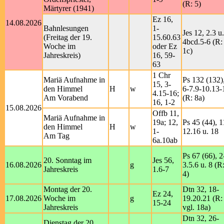
(R: 5)
Märtyrer (1941)
Ez 16,
14.08.2026
Bahnlesungen
1-
Jes 12, 2.3 u.
(Freitag der 19.
15.60.63
4bcd.5-6 (R:
Woche im
oder Ez
1c)
Jahreskreis)
16, 59-
63
1 Chr
Mariä Aufnahme in
Ps 132 (132)
15, 3-
den Himmel
H
w
6-7.9-10.13-
4.15-16;
Am Vorabend
(R: 8a)­
16, 1-2
15.08.2026
Offb 11,
Mariä Aufnahme in
19a; 12,
Ps 45 (44), 1
den Himmel
H
w
1-
12.16 u. 18
Am Tag
6a.10ab
Ps 67 (66), 2
20. Sonntag im
Jes 56,
16.08.2026
g
3.5.6 u. 8 (R
Jahreskreis
1.6-7
4)
Montag der 20.
Dtn 32, 18-
Ez 24,
17.08.2026
Woche im
g
19.20.21 (R:
15-24
Jahreskreis
vgl. 18a)
Dtn 32, 26-
Dienstag der 20.