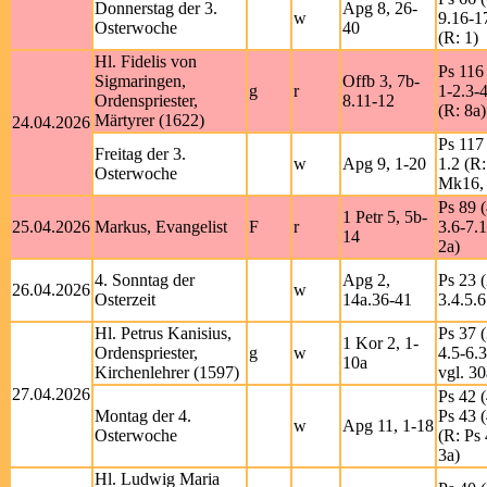
Donnerstag der 3.
Apg 8, 26-
w
9.16-1
Osterwoche
40
(R: 1)
Hl. Fidelis von
Ps 116 
Sigmaringen,
Offb 3, 7b-
g
r
1-2.3-4
Ordenspriester,
8.11-12
(R: 8a)
Märtyrer (1622)
24.04.2026
Ps 117 
Freitag der 3.
w
Apg 9, 1-20
1.2 (R:
Osterwoche
Mk16, 
Ps 89 (
1 Petr 5, 5b-
25.04.2026
Markus, Evangelist
F
r
3.6-7.
14
2a)
4. Sonntag der
Apg 2,
Ps 23 (
26.04.2026
w
Osterzeit
14a.36-41
3.4.5.6
Hl. Petrus Kanisius,
Ps 37 (
1 Kor 2, 1-
Ordenspriester,
g
w
4.5-6.
10a
Kirchenlehrer (1597)
vgl. 30
27.04.2026
Ps 42 (
Montag der 4.
Ps 43 (
w
Apg 11, 1-18
Osterwoche
(R: Ps 
3a)
Hl. Ludwig Maria