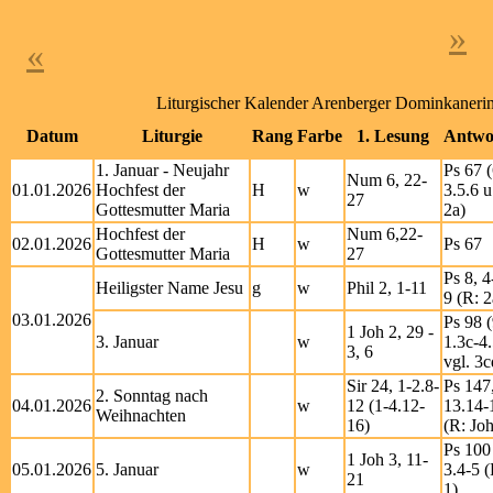
»
«
Liturgischer Kalender Arenberger Dominkaneri
Datum
Liturgie
Rang
Farbe
1. Lesung
Antwo
1. Januar - Neujahr
Ps 67 (
Num 6, 22-
01.01.2026
Hochfest der
H
w
3.5.6 u
27
Gottesmutter Maria
2a)
Hochfest der
Num 6,22-
02.01.2026
H
w
Ps 67
Gottesmutter Maria
27
Ps 8, 4
Heiligster Name Jesu
g
w
Phil 2, 1-11
9 (R: 2
03.01.2026
Ps 98 (
1 Joh 2, 29 -
3. Januar
w
1.3c-4.
3, 6
vgl. 3c
Sir 24, 1-2.8-
Ps 147
2. Sonntag nach
04.01.2026
w
12 (1-4.12-
13.14-
Weihnachten
16)
(R: Joh
Ps 100 
1 Joh 3, 11-
05.01.2026
5. Januar
w
3.4-5 (
21
1)