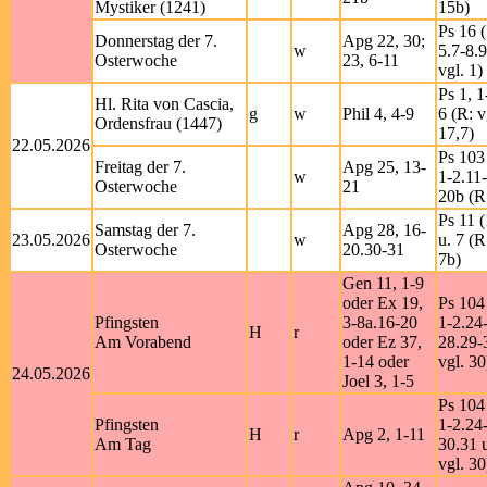
Mystiker (1241)
15b)
Ps 16 (
Donnerstag der 7.
Apg 22, 30;
w
5.7-8.9
Osterwoche
23, 6-11
vgl. 1)
Ps 1, 1
Hl. Rita von Cascia,
g
w
Phil 4, 4-9
6 (R: v
Ordensfrau (1447)
17,7)
22.05.2026
Ps 103
Freitag der 7.
Apg 25, 13-
w
1-2.11
Osterwoche
21
20b (R
Ps 11 (
Samstag der 7.
Apg 28, 16-
23.05.2026
w
u. 7 (R
Osterwoche
20.30-31
7b)
Gen 11, 1-9
oder Ex 19,
Ps 104
Pfingsten
3-8a.16-20
1-2.24
H
r
Am Vorabend
oder Ez 37,
28.29-
1-14 oder
vgl. 30
24.05.2026
Joel 3, 1-5
Ps 104
Pfingsten
1-2.24
H
r
Apg 2, 1-11
Am Tag
30.31 u
vgl. 30