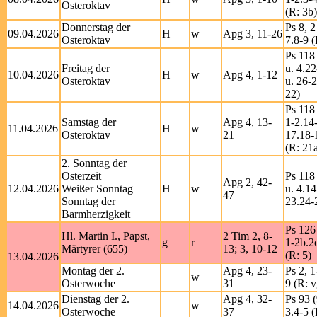
Osteroktav
(R: 3b)
Donnerstag der
Ps 8, 2
09.04.2026
H
w
Apg 3, 11-26
Osteroktav
7.8-9 (
Ps 118 
Freitag der
u. 4.2
10.04.2026
H
w
Apg 4, 1-12
Osteroktav
u. 26-
22)
Ps 118 
Samstag der
Apg 4, 13-
1-2.14
11.04.2026
H
w
Osteroktav
21
17.18-
(R: 21
2. Sonntag der
Osterzeit
Ps 118 
Apg 2, 42-
12.04.2026
Weißer Sonntag –
H
w
u. 4.14
47
Sonntag der
23.24-
Barmherzigkeit
Ps 126
Hl. Martin I., Papst,
2 Tim 2, 8-
g
r
1-2b.2
Märtyrer (655)
13; 3, 10-12
(R: 5)
13.04.2026
Montag der 2.
Apg 4, 23-
Ps 2, 1
w
Osterwoche
31
9 (R: v
Dienstag der 2.
Apg 4, 32-
Ps 93 (
14.04.2026
w
Osterwoche
37
3.4-5 (