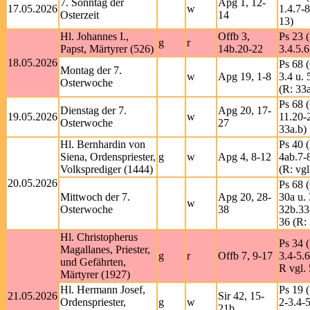
7. Sonntag der
Apg 1, 12-
17.05.2026
w
1.4.7-8
Osterzeit
14
13)
Hl. Johannes I.,
Offb 3,
Ps 23 (
g
r
Papst, Märtyrer (526)
14b.20-22
3.4.5.6
18.05.2026
Ps 68 (
Montag der 7.
w
Apg 19, 1-8
3.4 u. 
Osterwoche
(R: 33a
Ps 68 (
Dienstag der 7.
Apg 20, 17-
19.05.2026
w
11.20-
Osterwoche
27
33a.b)
Hl. Bernhardin von
Ps 40 (
Siena, Ordenspriester,
g
w
Apg 4, 8-12
4ab.7-
Volksprediger (1444)
(R: vgl
20.05.2026
Ps 68 (
Mittwoch der 7.
Apg 20, 28-
30a u. 
w
Osterwoche
38
32b.33
36 (R:
Hl. Christopherus
Ps 34 (
Magallanes, Priester,
g
r
Offb 7, 9-17
3.4-5.6
und Gefährten,
R vgl. 
Märtyrer (1927)
Hl. Hermann Josef,
Ps 19 
21.05.2026
Sir 42, 15-
Ordenspriester,
g
w
2-3.4-5
21b