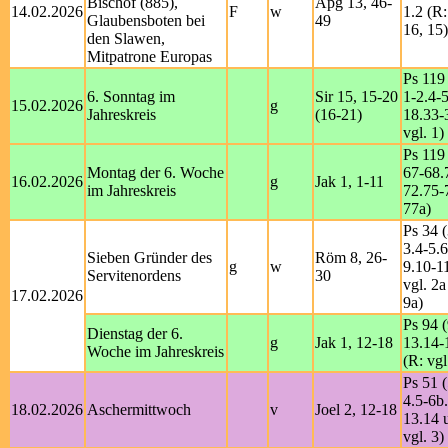
Bischof (885),
Apg 13, 46-
14.02.2026
F
w
1.2 (R
Glaubensboten bei
49
16, 15)
den Slawen,
Mitpatrone Europas
Ps 119 
6. Sonntag im
Sir 15, 15-20
1-2.4-
15.02.2026
g
Jahreskreis
(16-21)
18.33-
vgl. 1)
Ps 119 
Montag der 6. Woche
67-68.
16.02.2026
g
Jak 1, 1-11
im Jahreskreis
72.75-
77a)
Ps 34 (
3.4-5.6
Sieben Gründer des
Röm 8, 26-
g
w
9.10-1
Servitenordens
30
vgl. 2a
17.02.2026
9a)
Ps 94 (
Dienstag der 6.
g
Jak 1, 12-18
13.14-
Woche im Jahreskreis
(R: vgl
Ps 51 (
4.5-6b
18.02.2026
Aschermittwoch
v
Joel 2, 12-18
13.14 u
vgl. 3)