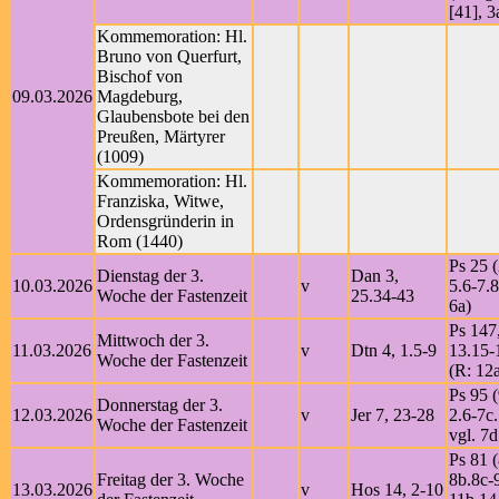
[41], 3
Kommemoration: Hl.
Bruno von Querfurt,
Bischof von
09.03.2026
Magdeburg,
Glaubensbote bei den
Preußen, Märtyrer
(1009)
Kommemoration: Hl.
Franziska, Witwe,
Ordensgründerin in
Rom (1440)
Ps 25 (
Dienstag der 3.
Dan 3,
10.03.2026
v
5.6-7.8
Woche der Fastenzeit
25.34-43
6a)
Ps 147
Mittwoch der 3.
11.03.2026
v
Dtn 4, 1.5-9
13.15-
Woche der Fastenzeit
(R: 12
Ps 95 (
Donnerstag der 3.
12.03.2026
v
Jer 7, 23-28
2.6-7c
Woche der Fastenzeit
vgl. 7d
Ps 81 (
Freitag der 3. Woche
8b.8c-
13.03.2026
v
Hos 14, 2-10