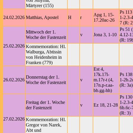
von Smyrna,
Märtyrer (155)
Ps 113 
Apg 1, 15-
24.02.2026
Matthias, Apostel
H
r
1-2.3-4
17.20ac-26
7 (R: 2
Ps 51 (
Mittwoch der 1.
v
Jona 3, 1-10
4.12-1
Woche der Fastenzeit
(R: 19
25.02.2026
Kommemoration: Hl.
Walburga, Abtissin
von Heidenheim in
Franken (779)
Est 4,
17k.17l-
Ps 138
Donnerstag der 1.
26.02.2026
v
m.17r-t (4,
1-2b.2
Woche der Fastenzeit
17n.p-r.aa-
(R: 3a)
bb.gg-hh)
Ps 130
Freitag der 1. Woche
1-2.3-4
v
Ez 18, 21-28
der Fastenzeit
6b.6c-7
(R: 3)
27.02.2026
Kommemoration: Hl.
Gregor von Narek,
Abt und