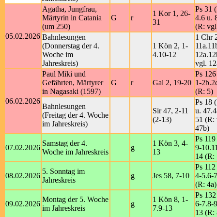
Agatha, Jungfrau,
Ps 31 (
1 Kor 1, 26-
Märtyrin in Catania
G
r
4.6 u. 
31
(um 250)
(R: vgl
05.02.2026
Bahnlesungen
1 Chr 
(Donnerstag der 4.
1 Kön 2, 1-
11a.11
Woche im
4.10-12
12a.12
Jahreskreis)
vgl. 12
Paul Miki und
Ps 126
Gefährten, Märtyrer
G
r
Gal 2, 19-20
1-2b.2
in Nagasaki (1597)
(R: 5)
06.02.2026
Ps 18 (
Bahnlesungen
Sir 47, 2-11
u. 47.
(Freitag der 4. Woche
(2-13)
51 (R: 
im Jahreskreis)
47b)
Ps 119 
Samstag der 4.
1 Kön 3, 4-
07.02.2026
g
9-10.1
Woche im Jahreskreis
13
14 (R:
Ps 112 
5. Sonntag im
08.02.2026
g
Jes 58, 7-10
4-5.6-7
Jahreskreis
(R: 4a)
Ps 132
Montag der 5. Woche
1 Kön 8, 1-
09.02.2026
g
6-7.8-9
im Jahreskreis
7.9-13
13 (R: 