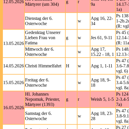
12.05.2026
g
r
Märtyrer (um 304)
9a
14.17-
1a)
Ps 138
Dienstag der 6.
Apg 16, 22-
w
1-2b.2
Osterwoche
34
(R: vgl
Gedenktag Unserer
Ps 45 (
Lieben Frau von
g
w
Jes 61, 9-11
12.14-
Fatima
(R: 11a
13.05.2026
Mittwoch der 6.
Apg 17,
Ps 148,
w
Osterwoche
15.22 - 18, 1
12.13-
Ps 47 (
14.05.2026
Christi Himmelfahrt
H
w
Apg 1, 1-11
3.6-7.8
vgl. 6)
Ps 47 (
Freitag der 6.
Apg 18, 9-
15.05.2026
w
3.4-5.6
Osterwoche
18
vgl. 8a
Hl. Johannes
Ps 124
Nepomuk, Priester,
g
r
Weish 5, 1-5
2-3.4-5
Märtyrer (1393)
7a)
16.05.2026
Ps 47 (
Samstag der 6.
Apg 18, 23-
w
3.8-9.1
Osterwoche
28
vgl. 8a
Ps 27 (