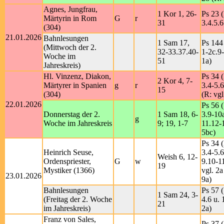
Agnes, Jungfrau,
1 Kor 1, 26-
Ps 23 (
Märtyrin in Rom
G
r
31
3.4.5.6
(304)
21.01.2026
Bahnlesungen
1 Sam 17,
Ps 144
(Mittwoch der 2.
32-33.37.40-
1-2c.9
Woche im
51
1a)
Jahreskreis)
Hl. Vinzenz, Diakon,
Ps 34 (
2 Kor 4, 7-
Märtyrer in Spanien
g
r
3.4-5.6
15
(304)
(R: vgl
22.01.2026
Ps 56 (
Donnerstag der 2.
1 Sam 18, 6-
3.9-10
g
Woche im Jahreskreis
9; 19, 1-7
11.12-
5bc)
Ps 34 (
Heinrich Seuse,
3.4-5.6
Weish 6, 12-
Ordenspriester,
G
w
9.10-1
19
Mystiker (1366)
vgl. 2a
23.01.2026
9a)
Bahnlesungen
Ps 57 (
1 Sam 24, 3-
(Freitag der 2. Woche
4.6 u. 
21
im Jahreskreis)
2a)
Franz von Sales,
Ps 37 (