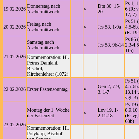
Ps 1, 1
Donnerstag nach
Dtn 30, 15-
19.02.2026
v
6 (R: v
Aschermittwoch
20
17, 7)
Ps 51 (
Freitag nach
20.02.2026
v
Jes 58, 1-9a
4.5-6b
Aschermittwoch
(R: 19
Ps 86 (
Samstag nach
v
Jes 58, 9b-14
2.3-4.5
Aschermittwoch
11a)
21.02.2026
Kommemoration: Hl.
Petrus Damiani,
Bischof,
Kirchenlehrer (1072)
Ps 51 (
Gen 2, 7-9;
4.5-6b
22.02.2026
Erster Fastensonntag
v
3, 1-7
13.14 u
vgl. 3)
Ps 19 
Montag der 1. Woche
Lev 19, 1-
8.9.10.
v
der Fastenzeit
2.11-18
(R: vgl
63b)
23.02.2026
Kommemoration: Hl.
Polykarp, Bischof