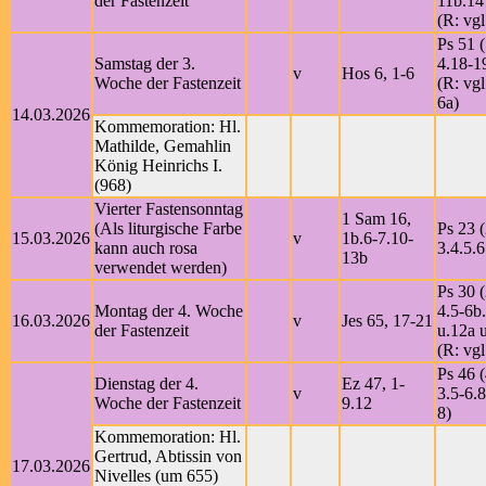
der Fastenzeit
11b.14
(R: vgl
Ps 51 (
Samstag der 3.
4.18-1
v
Hos 6, 1-6
Woche der Fastenzeit
(R: vgl
6a)
14.03.2026
Kommemoration: Hl.
Mathilde, Gemahlin
König Heinrichs I.
(968)
Vierter Fastensonntag
1 Sam 16,
(Als liturgische Farbe
Ps 23 (
15.03.2026
v
1b.6-7.10-
kann auch rosa
3.4.5.6
13b
verwendet werden)
Ps 30 (
Montag der 4. Woche
4.5-6b
16.03.2026
v
Jes 65, 17-21
der Fastenzeit
u.12a 
(R: vgl
Ps 46 (
Dienstag der 4.
Ez 47, 1-
v
3.5-6.8
Woche der Fastenzeit
9.12
8)
Kommemoration: Hl.
Gertrud, Abtissin von
17.03.2026
Nivelles (um 655)