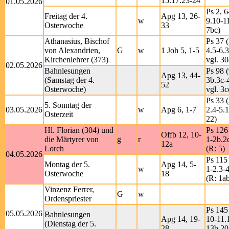
15.17.23-24
01.05.2026
Ps 2, 6
Freitag der 4.
Apg 13, 26-
w
9.10-1
Osterwoche
33
7bc)
Athanasius, Bischof
Ps 37 (
von Alexandrien,
G
w
1 Joh 5, 1-5
4.5-6.
Kirchenlehrer (373)
vgl. 30
02.05.2026
Bahnlesungen
Ps 98 (
Apg 13, 44-
(Samstag der 4.
3b.3c-
52
Osterwoche)
vgl. 3c
Ps 33 (
5. Sonntag der
03.05.2026
w
Apg 6, 1-7
2.4-5.
Osterzeit
22)
Hl. Florian (304) und
Ps 126
Offb 12, 10-
die Märtyrer von
g
r
1-2b.2
12a
Lorch
(R: 5)
04.05.2026
Ps 115
Montag der 5.
Apg 14, 5-
w
1-2.3-
Osterwoche
18
(R: 1a
Vinzenz Ferrer,
G
w
Ordenspriester
Ps 145
05.05.2026
Bahnlesungen
Apg 14, 19-
10-11.
(Dienstag der 5.
28
13b.20