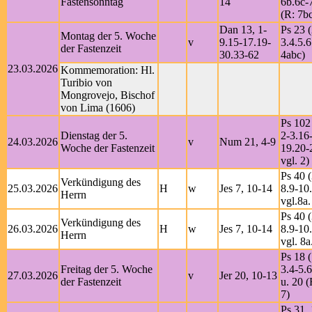
Fastensonntag
14
6b.6c-7
(R: 7b
Dan 13, 1-
Ps 23 (
Montag der 5. Woche
v
9.15-17.19-
3.4.5.6
der Fastenzeit
30.33-62
4abc)
23.03.2026
Kommemoration: Hl.
Turibio von
Mongrovejo, Bischof
von Lima (1606)
Ps 102
Dienstag der 5.
2-3.16
24.03.2026
v
Num 21, 4-9
Woche der Fastenzeit
19.20-
vgl. 2)
Ps 40 (
Verkündigung des
25.03.2026
H
w
Jes 7, 10-14
8.9-10
Herrn
vgl.8a.
Ps 40 (
Verkündigung des
26.03.2026
H
w
Jes 7, 10-14
8.9-10
Herrn
vgl. 8a
Ps 18 (
Freitag der 5. Woche
3.4-5.
27.03.2026
v
Jer 20, 10-13
der Fastenzeit
u. 20 (
7)
Ps 31, 