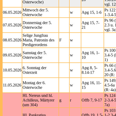
Osterwoche)
vgl. 12
Mittwoch der 5.
Ps 122
06.05.2026
w
Apg 15, 1-6
Osterwoche
1-3.4-5
Ps 96 (
Donnerstag der 5.
Apg 15, 7-
07.05.2026
w
2.3 u. 
Osterwoche
21
vgl. 3a
Selige Jungfrau
08.05.2026
Maria, Patronin des
F
w
Predigerordens
Ps 100 
Samstag der 5.
Apg 16, 1-
09.05.2026
w
3.4-5 (
Osterwoche
10
1)
Ps 66 (
6. Sonntag der
Apg 8, 5-
10.05.2026
w
3.4-5.6
Osterzeit
8.14-17
20 (R: 
Ps 149,
Montag der 6.
Apg 16, 11-
11.05.2026
w
4.5-6a 
Osterwoche
15
(R: 4a)
Hl. Nereus und hl.
Ps 124
Achilleus, Märtyrer
g
r
Offb 7, 9-17
2-3.4-5
(um 304)
7a)
Ps 103
Hl. Pankratius,
Offb 19, 1.5-
1-2.3-4