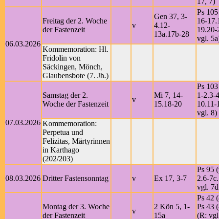
17, 7)
Ps 105
Gen 37, 3-
Freitag der 2. Woche
16-17.
v
4.12-
der Fastenzeit
19.20-
13a.17b-28
vgl. 5a
06.03.2026
Kommemoration: Hl.
Fridolin von
Säckingen, Mönch,
Glaubensbote (7. Jh.)
Ps 103
Samstag der 2.
Mi 7, 14-
1-2.3-4
v
Woche der Fastenzeit
15.18-20
10.11-
vgl. 8)
07.03.2026
Kommemoration:
Perpetua und
Felizitas, Märtyrinnen
in Karthago
(202/203)
Ps 95 (
08.03.2026
Dritter Fastensonntag
v
Ex 17, 3-7
2.6-7c
vgl. 7d
Ps 42 (
Montag der 3. Woche
2 Kön 5, 1-
Ps 43 (
v
der Fastenzeit
15a
(R: vgl