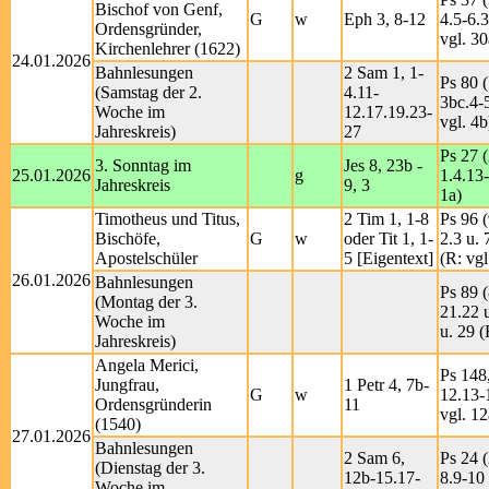
Bischof von Genf,
G
w
Eph 3, 8-12
4.5-6.
Ordensgründer,
vgl. 30
Kirchenlehrer (1622)
24.01.2026
Bahnlesungen
2 Sam 1, 1-
Ps 80 (
(Samstag der 2.
4.11-
3bc.4-
Woche im
12.17.19.23-
vgl. 4b
Jahreskreis)
27
Ps 27 (
3. Sonntag im
Jes 8, 23b -
25.01.2026
g
1.4.13
Jahreskreis
9, 3
1a)
Timotheus und Titus,
2 Tim 1, 1-8
Ps 96 (
Bischöfe,
G
w
oder Tit 1, 1-
2.3 u. 
Apostelschüler
5 [Eigentext]
(R: vgl
26.01.2026
Bahnlesungen
Ps 89 (
(Montag der 3.
21.22 
Woche im
u. 29 (
Jahreskreis)
Angela Merici,
Ps 148,
Jungfrau,
1 Petr 4, 7b-
G
w
12.13-
Ordensgründerin
11
vgl. 12
(1540)
27.01.2026
Bahnlesungen
2 Sam 6,
Ps 24 (
(Dienstag der 3.
12b-15.17-
8.9-10 
Woche im