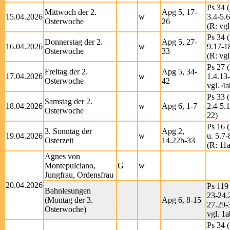
Ps 34 (
Mittwoch der 2.
Apg 5, 17-
15.04.2026
w
3.4-5.6
Osterwoche
26
(R: vgl
Ps 34 (
Donnerstag der 2.
Apg 5, 27-
16.04.2026
w
9.17-1
Osterwoche
33
(R: vgl
Ps 27 (
Freitag der 2.
Apg 5, 34-
17.04.2026
w
1.4.13
Osterwoche
42
vgl. 4a
Ps 33 (
Samstag der 2.
18.04.2026
w
Apg 6, 1-7
2.4-5.
Osterwoche
22)
Ps 16 (
3. Sonntag der
Apg 2,
19.04.2026
w
u. 5.7-
Osterzeit
14.22b-33
(R: 11a
Agnes von
Montepulciano,
G
w
Jungfrau, Ordensfrau
20.04.2026
Ps 119 
Bahnlesungen
23-24.
(Montag der 3.
Apg 6, 8-15
27.29-
Osterwoche)
vgl. 1a
Ps 34 (