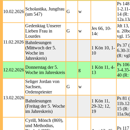
Ps 148
Scholastika, Jungfrau
1-2.11
10.02.2026
G
w
(um 547)
14 (R: 
12a.13
Gedenktag Unserer
Jdt 13
Jes 66, 10-
Lieben Frau in
G
w
u. 20b
14c
Lourdes
vgl. 15
11.02.2026
Bahnlesungen
Ps 37 (
(Mittwoch der 5.
1 Kön 10, 1-
6.30-3
Woche im
10
(R: vgl
Jahreskreis)
Ps 106
Donnerstag der 5.
1 Kön 11, 4-
12.02.2026
g
3-4.35
Woche im Jahreskreis
13
40 (R: 
Seliger Jordan von
Sachsen,
G
w
Ordenspriester
13.02.2026
Ps 81 (
Bahnlesungen
1 Kön 11,
11b.12
(Freitag der 5. Woche
29-32; 12,
15 (R: 
im Jahreskreis)
19
11a.9a
Cyrill, Mönch (869),
und Methodius,
Ps 117 