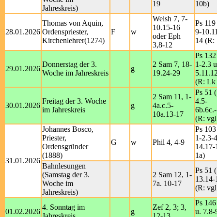
19
10b)
Jahreskreis)
Weish 7, 7-
Thomas von Aquin,
Ps 119 
10.15-16
28.01.2026
Ordenspriester,
F
w
9-10.1
oder Eph
Kirchenlehrer(1274)
14 (R:
3,8-12
Ps 132
Donnerstag der 3.
2 Sam 7, 18-
1-2.3 u
29.01.2026
g
Woche im Jahreskreis
19.24-29
5.11.1
(R: Lk
Ps 51 (
2 Sam 11, 1-
Freitag der 3. Woche
4.5-
30.01.2026
g
4a.c.5-
im Jahreskreis
6b.6c.
10a.13-17
(R: vgl
Johannes Bosco,
Ps 103
Priester,
1-2.3-4
G
w
Phil 4, 4-9
Ordensgründer
14.17-
(1888)
1a)
31.01.2026
Bahnlesungen
Ps 51 (
(Samstag der 3.
2 Sam 12, 1-
13.14-
Woche im
7a. 10-17
(R: vgl
Jahreskreis)
Ps 146
4. Sonntag im
Zef 2, 3; 3,
01.02.2026
g
u. 7.8
Jahreskreis
12-13