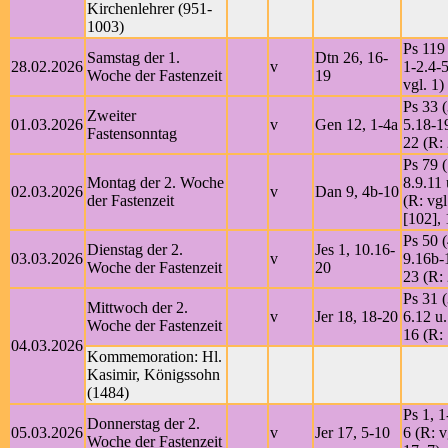
Kirchenlehrer (951-
1003)
Ps 119 
Samstag der 1.
Dtn 26, 16-
28.02.2026
v
1-2.4-5
Woche der Fastenzeit
19
vgl. 1)
Ps 33 (
Zweiter
01.03.2026
v
Gen 12, 1-4a
5.18-1
Fastensonntag
22 (R:
Ps 79 (
Montag der 2. Woche
8.9.11 
02.03.2026
v
Dan 9, 4b-10
der Fastenzeit
(R: vgl
[102], 
Ps 50 (
Dienstag der 2.
Jes 1, 10.16-
03.03.2026
v
9.16b-
Woche der Fastenzeit
20
23 (R:
Ps 31 (
Mittwoch der 2.
v
Jer 18, 18-20
6.12 u.
Woche der Fastenzeit
16 (R:
04.03.2026
Kommemoration: Hl.
Kasimir, Königssohn
(1484)
Ps 1, 1
Donnerstag der 2.
05.03.2026
v
Jer 17, 5-10
6 (R: v
Woche der Fastenzeit