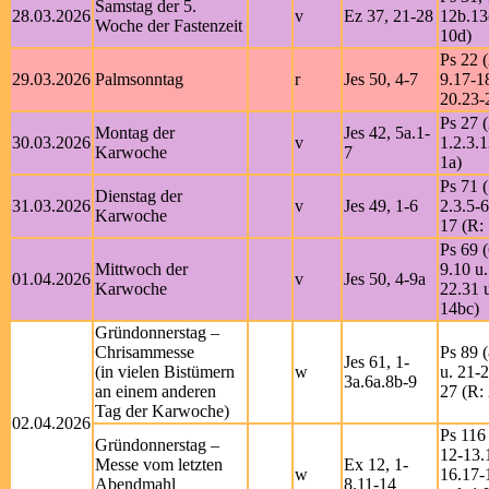
Samstag der 5.
28.03.2026
v
Ez 37, 21-28
12b.13
Woche der Fastenzeit
10d)
Ps 22 (
29.03.2026
Palmsonntag
r
Jes 50, 4-7
9.17-1
20.23-
Ps 27 (
Montag der
Jes 42, 5a.1-
30.03.2026
v
1.2.3.
Karwoche
7
1a)
Ps 71 (
Dienstag der
31.03.2026
v
Jes 49, 1-6
2.3.5-6
Karwoche
17 (R:
Ps 69 (
Mittwoch der
9.10 u
01.04.2026
v
Jes 50, 4-9a
Karwoche
22.31 u
14bc)
Gründonnerstag –
Chrisammesse
Ps 89 (
Jes 61, 1-
(in vielen Bistümern
w
u. 21-2
3a.6a.8b-9
an einem anderen
27 (R: 
Tag der Karwoche)
02.04.2026
Ps 116 
Gründonnerstag –
12-13.
Messe vom letzten
Ex 12, 1-
w
16.17-
Abendmahl
8.11-14