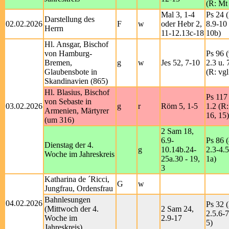
(R: Mt 
Mal 3, 1-4
Ps 24 (
Darstellung des
02.02.2026
F
w
oder Hebr 2,
8.9-10 
Herrn
11-12.13c-18
10b)
Hl. Ansgar, Bischof
von Hamburg-
Ps 96 (
Bremen,
g
w
Jes 52, 7-10
2.3 u. 
Glaubensbote in
(R: vgl
Skandinavien (865)
Hl. Blasius, Bischof
Ps 117 
von Sebaste in
03.02.2026
g
r
Röm 5, 1-5
1.2 (R
Armenien, Märtyrer
16, 15)
(um 316)
2 Sam 18,
6.9-
Ps 86 (
Dienstag der 4.
g
10.14b.24-
2.3-4.5
Woche im Jahreskreis
25a.30 - 19,
1a)
3
Katharina de ´Ricci,
G
w
Jungfrau, Ordensfrau
Bahnlesungen
04.02.2026
Ps 32 (
(Mittwoch der 4.
2 Sam 24,
2.5.6-7
Woche im
2.9-17
5)
Jahreskreis)