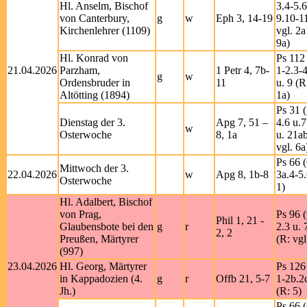
Hl. Anselm, Bischof
3.4-5.6
von Canterbury,
g
w
Eph 3, 14-19
9.10-1
Kirchenlehrer (1109)
vgl. 2a
9a)
Hl. Konrad von
Ps 112 
21.04.2026
Parzham,
1 Petr 4, 7b-
1-2.3-4
g
w
Ordensbruder in
11
u. 9 (R
Altötting (1894)
1a)
Ps 31 (
Dienstag der 3.
Apg 7, 51 –
4.6 u.
w
Osterwoche
8, 1a
u. 21a
vgl. 6a
Ps 66 (
Mittwoch der 3.
22.04.2026
w
Apg 8, 1b-8
3a.4-5
Osterwoche
1)
Hl. Adalbert, Bischof
von Prag,
Ps 96 (
Phil 1, 21 -
Glaubensbote bei den
g
r
2.3 u. 
2, 2
Preußen, Märtyrer
(R: vgl
(997)
23.04.2026
Hl. Georg, Märtyrer
Ps 126
in Kappadozien (4.
g
r
Offb 21, 5-7
1-2b.2
Jh.)
(R: 5)
Ps 66 (