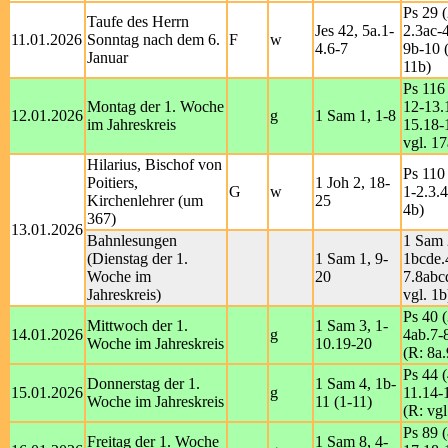
Ps 29 (
Taufe des Herrn
Jes 42, 5a.1-
2.3ac-4
11.01.2026
Sonntag nach dem 6.
F
w
4.6-7
9b-10 (
Januar
11b)
Ps 116 
Montag der 1. Woche
12-13.
12.01.2026
g
1 Sam 1, 1-8
im Jahreskreis
15.18-
vgl. 17
Hilarius, Bischof von
Ps 110
Poitiers,
1 Joh 2, 18-
G
w
1-2.3.4
Kirchenlehrer (um
25
4b)
367)
13.01.2026
Bahnlesungen
1 Sam 
(Dienstag der 1.
1 Sam 1, 9-
1bcde.
Woche im
20
7.8abc
Jahreskreis)
vgl. 1b
Ps 40 (
Mittwoch der 1.
1 Sam 3, 1-
14.01.2026
g
4ab.7-
Woche im Jahreskreis
10.19-20
(R: 8a.
Ps 44 (
Donnerstag der 1.
1 Sam 4, 1b-
15.01.2026
g
11.14-
Woche im Jahreskreis
11 (1-11)
(R: vgl
Ps 89 (
Freitag der 1. Woche
1 Sam 8, 4-