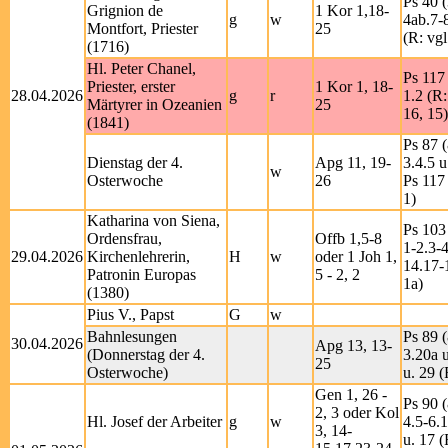
Ps 40 (
Grignion de
1 Kor 1,18-
g
w
4ab.7-
Montfort, Priester
25
(R: vgl
(1716)
Hl. Peter Chanel,
Ps 117 
Priester, erster
1 Kor 1, 18-
28.04.2026
g
r
1.2 (R
Märtyrer in Ozeanien
25
16, 15)
(1841)
Ps 87 (
Dienstag der 4.
Apg 11, 19-
3.4.5 u
w
Osterwoche
26
Ps 117 
1)
Katharina von Siena,
Ps 103
Ordensfrau,
Offb 1,5-8
1-2.3-4
29.04.2026
Kirchenlehrerin,
H
w
oder 1 Joh 1,
14.17-
Patronin Europas
5 - 2, 2
1a)
(1380)
Pius V., Papst
G
w
Bahnlesungen
Ps 89 (
30.04.2026
Apg 13, 13-
(Donnerstag der 4.
3.20a u
25
Osterwoche)
u. 29 (
Gen 1, 26 -
Ps 90 (
2, 3 oder Kol
Hl. Josef der Arbeiter
g
w
4.5-6.
3, 14-
u. 17 (