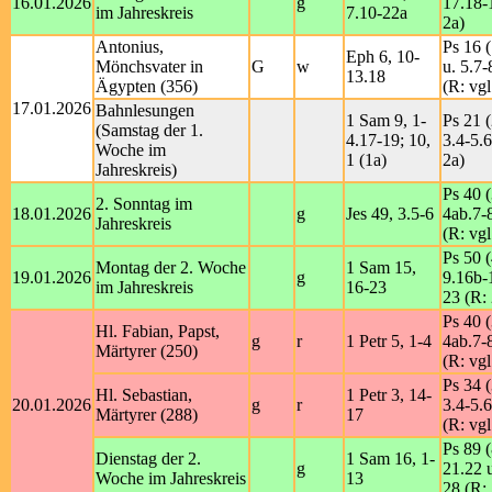
16.01.2026
g
17.18-
im Jahreskreis
7.10-22a
2a)
Antonius,
Ps 16 (
Eph 6, 10-
Mönchsvater in
G
w
u. 5.7-
13.18
Ägypten (356)
(R: vgl
17.01.2026
Bahnlesungen
1 Sam 9, 1-
Ps 21 (
(Samstag der 1.
4.17-19; 10,
3.4-5.6
Woche im
1 (1a)
2a)
Jahreskreis)
Ps 40 (
2. Sonntag im
18.01.2026
g
Jes 49, 3.5-6
4ab.7-
Jahreskreis
(R: vgl
Ps 50 (
Montag der 2. Woche
1 Sam 15,
19.01.2026
g
9.16b-
im Jahreskreis
16-23
23 (R:
Ps 40 (
Hl. Fabian, Papst,
g
r
1 Petr 5, 1-4
4ab.7-
Märtyrer (250)
(R: vgl
Ps 34 (
Hl. Sebastian,
1 Petr 3, 14-
20.01.2026
g
r
3.4-5.6
Märtyrer (288)
17
(R: vgl
Ps 89 (
Dienstag der 2.
1 Sam 16, 1-
g
21.22 
Woche im Jahreskreis
13
28 (R: