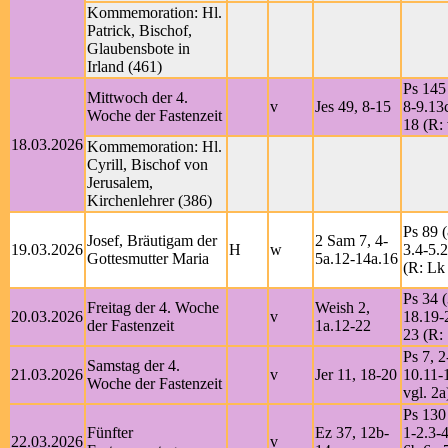
Kommemoration: Hl.
Patrick, Bischof,
Glaubensbote in
Irland (461)
Ps 145
Mittwoch der 4.
v
Jes 49, 8-15
8-9.13
Woche der Fastenzeit
18 (R: 
18.03.2026
Kommemoration: Hl.
Cyrill, Bischof von
Jerusalem,
Kirchenlehrer (386)
Ps 89 (
Josef, Bräutigam der
2 Sam 7, 4-
19.03.2026
H
w
3.4-5.2
Gottesmutter Maria
5a.12-14a.16
(R: Lk
Ps 34 (
Freitag der 4. Woche
Weish 2,
20.03.2026
v
18.19-
der Fastenzeit
1a.12-22
23 (R:
Ps 7, 2
Samstag der 4.
21.03.2026
v
Jer 11, 18-20
10.11-
Woche der Fastenzeit
vgl. 2a
Ps 130
Fünfter
Ez 37, 12b-
1-2.3-4
22.03.2026
v