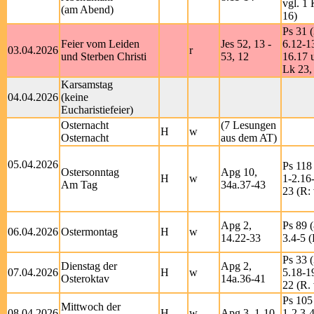
vgl. 1 
(am Abend)
16)
Ps 31 (
Feier vom Leiden
Jes 52, 13 -
6.12-1
03.04.2026
r
und Sterben Christi
53, 12
16.17 u
Lk 23,
Karsamstag
04.04.2026
(keine
Eucharistiefeier)
Osternacht
(7 Lesungen
H
w
Osternacht
aus dem AT)
05.04.2026
Ps 118 
Ostersonntag
Apg 10,
H
w
1-2.16
Am Tag
34a.37-43
23 (R: 
Apg 2,
Ps 89 (
06.04.2026
Ostermontag
H
w
14.22-33
3.4-5 (
Ps 33 (
Dienstag der
Apg 2,
07.04.2026
H
w
5.18-1
Osteroktav
14a.36-41
22 (R. 
Ps 105
Mittwoch der
08.04.2026
H
w
Apg 3, 1-10
1-2.3-4