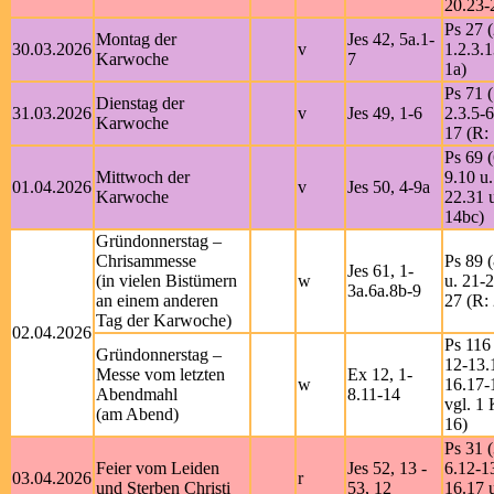
20.23-
Ps 27 (
Montag der
Jes 42, 5a.1-
30.03.2026
v
1.2.3.
Karwoche
7
1a)
Ps 71 (
Dienstag der
31.03.2026
v
Jes 49, 1-6
2.3.5-6
Karwoche
17 (R:
Ps 69 (
Mittwoch der
9.10 u
01.04.2026
v
Jes 50, 4-9a
Karwoche
22.31 u
14bc)
Gründonnerstag –
Chrisammesse
Ps 89 (
Jes 61, 1-
(in vielen Bistümern
w
u. 21-2
3a.6a.8b-9
an einem anderen
27 (R: 
Tag der Karwoche)
02.04.2026
Ps 116 
Gründonnerstag –
12-13.
Messe vom letzten
Ex 12, 1-
w
16.17-
Abendmahl
8.11-14
vgl. 1 
(am Abend)
16)
Ps 31 (
Feier vom Leiden
Jes 52, 13 -
6.12-1
03.04.2026
r
und Sterben Christi
53, 12
16.17 u