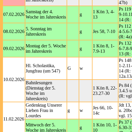
47b)
Ps 119 
Samstag der 4.
1 Kön 3, 4-
07.02.2026
g
9-10.1
Woche im Jahreskreis
13
14 (R:
Ps 112 
5. Sonntag im
08.02.2026
g
Jes 58, 7-10
4-5.6-7
Jahreskreis
(R: 4a)
Ps 132
Montag der 5. Woche
1 Kön 8, 1-
09.02.2026
g
6-7.8-9
im Jahreskreis
7.9-13
13 (R: 
Ps 148
Hl. Scholastika,
1-2.11
G
w
Jungfrau (um 547)
14 (R: 
12a.13
10.02.2026
Bahnlesungen
Ps 84 (
(Dienstag der 5.
1 Kön 8, 22-
3.4.5 u
Woche im
23.27-30
(R: vgl
Jahreskreis)
Gedenktag Unserer
Jdt 13
Jes 66, 10-
Lieben Frau in
g
w
u. 20b
14c
Lourdes
vgl. 15
11.02.2026
Ps 37 (
Mittwoch der 5.
1 Kön 10, 1-
g
6.30-3
Woche im Jahreskreis
10