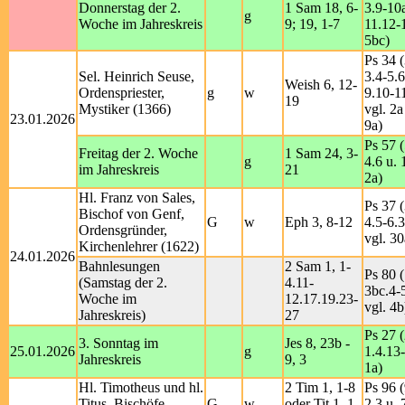
Donnerstag der 2.
1 Sam 18, 6-
3.9-10
g
Woche im Jahreskreis
9; 19, 1-7
11.12-
5bc)
Ps 34 (
Sel. Heinrich Seuse,
3.4-5.6
Weish 6, 12-
Ordenspriester,
g
w
9.10-1
19
Mystiker (1366)
vgl. 2a
23.01.2026
9a)
Ps 57 (
Freitag der 2. Woche
1 Sam 24, 3-
g
4.6 u. 
im Jahreskreis
21
2a)
Hl. Franz von Sales,
Ps 37 (
Bischof von Genf,
G
w
Eph 3, 8-12
4.5-6.
Ordensgründer,
vgl. 30
Kirchenlehrer (1622)
24.01.2026
Bahnlesungen
2 Sam 1, 1-
Ps 80 (
(Samstag der 2.
4.11-
3bc.4-
Woche im
12.17.19.23-
vgl. 4b
Jahreskreis)
27
Ps 27 (
3. Sonntag im
Jes 8, 23b -
25.01.2026
g
1.4.13
Jahreskreis
9, 3
1a)
Hl. Timotheus und hl.
2 Tim 1, 1-8
Ps 96 (
Titus, Bischöfe,
G
w
oder Tit 1, 1-
2.3 u. 