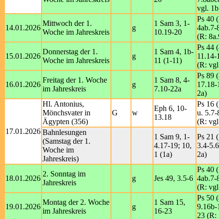
vgl. 1b
Ps 40 (
Mittwoch der 1.
1 Sam 3, 1-
14.01.2026
g
4ab.7-
Woche im Jahreskreis
10.19-20
(R: 8a.
Ps 44 (
Donnerstag der 1.
1 Sam 4, 1b-
15.01.2026
g
11.14-
Woche im Jahreskreis
11 (1-11)
(R: vgl
Ps 89 (
Freitag der 1. Woche
1 Sam 8, 4-
16.01.2026
g
17.18-
im Jahreskreis
7.10-22a
2a)
Hl. Antonius,
Ps 16 (
Eph 6, 10-
Mönchsvater in
G
w
u. 5.7-
13.18
Ägypten (356)
(R: vgl
17.01.2026
Bahnlesungen
1 Sam 9, 1-
Ps 21 (
(Samstag der 1.
4.17-19; 10,
3.4-5.6
Woche im
1 (1a)
2a)
Jahreskreis)
Ps 40 (
2. Sonntag im
18.01.2026
g
Jes 49, 3.5-6
4ab.7-
Jahreskreis
(R: vgl
Ps 50 (
Montag der 2. Woche
1 Sam 15,
19.01.2026
g
9.16b-
im Jahreskreis
16-23
23 (R: