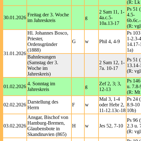
(R: Lk
Ps 51 (
2 Sam 11, 1-
Freitag der 3. Woche
4.5-
30.01.2026
g
4a.c.5-
im Jahreskreis
6b.6c.
10a.13-17
(R: vgl
Hl. Johannes Bosco,
Ps 103
Priester,
1-2.3-4
G
w
Phil 4, 4-9
Ordensgründer
14.17-
(1888)
1a)
31.01.2026
Bahnlesungen
Ps 51 (
(Samstag der 3.
2 Sam 12, 1-
13.14-
Woche im
7a. 10-17
(R: vgl
Jahreskreis)
Ps 146
4. Sonntag im
Zef 2, 3; 3,
01.02.2026
g
u. 7.8
Jahreskreis
12-13
(R: Mt 
Mal 3, 1-4
Ps 24 (
Darstellung des
02.02.2026
F
w
oder Hebr 2,
8.9-10 
Herrn
11-12.13c-18
10b)
Ansgar, Bischof von
Ps 96 (
Hamburg-Bremen,
03.02.2026
H
w
Jes 52, 7-10
2.3 u. 
Glaubensbote in
(R: vgl
Skandinavien (865)