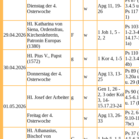
Ps 87 (
Dienstag der 4.
Apg 11, 19-
3.4.5 u
w
Osterwoche
26
Ps 117 
1)
Hl. Katharina von
Ps 103
Siena, Ordensfrau,
1 Joh 1, 5 -
1-2.3-4
29.04.2026
Kirchenlehrerin,
F
w
2, 2
14.17-
Patronin Europas
1a)
(1380)
Ps 110
Hl. Pius V., Papst
g
w
1 Kor 4, 1-5
1-2.3.4
(1572)
4b)
30.04.2026
Ps 89 (
Donnerstag der 4.
Apg 13, 13-
w
3.20a u
Osterwoche
25
u. 29 (
Gen 1, 26 -
Ps 90 (
2, 3 oder Kol
Hl. Josef der Arbeiter
g
w
4.5-6.
3, 14-
u. 17 (
15.17.23-24
01.05.2026
Ps 2, 6
Freitag der 4.
Apg 13, 26-
w
9.10-1
Osterwoche
33
7bc)
Hl. Athanasius,
Ps 37 (
Bischof von
G
w
1 Joh 5, 1-5
4.5-6.