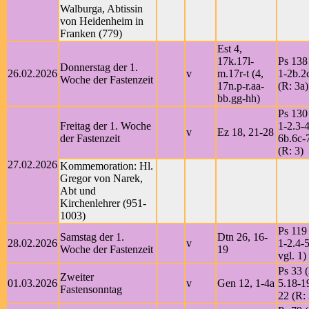
Walburga, Abtissin
von Heidenheim in
Franken (779)
Est 4,
17k.17l-
Ps 138
Donnerstag der 1.
26.02.2026
v
m.17r-t (4,
1-2b.2
Woche der Fastenzeit
17n.p-r.aa-
(R: 3a)
bb.gg-hh)
Ps 130
Freitag der 1. Woche
1-2.3-4
v
Ez 18, 21-28
der Fastenzeit
6b.6c-7
(R: 3)
27.02.2026
Kommemoration: Hl.
Gregor von Narek,
Abt und
Kirchenlehrer (951-
1003)
Ps 119 
Samstag der 1.
Dtn 26, 16-
28.02.2026
v
1-2.4-5
Woche der Fastenzeit
19
vgl. 1)
Ps 33 (
Zweiter
01.03.2026
v
Gen 12, 1-4a
5.18-1
Fastensonntag
22 (R: