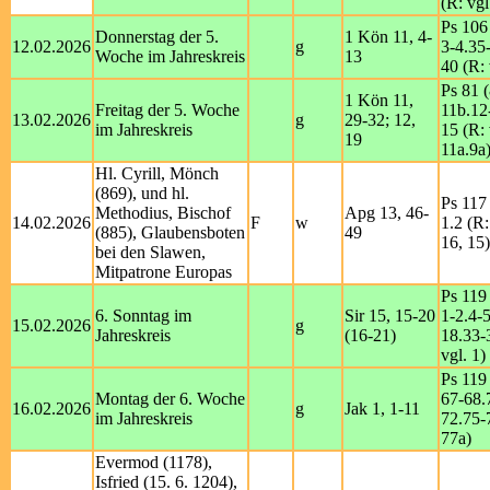
(R: vgl
Ps 106
Donnerstag der 5.
1 Kön 11, 4-
12.02.2026
g
3-4.35
Woche im Jahreskreis
13
40 (R: 
Ps 81 (
1 Kön 11,
Freitag der 5. Woche
11b.12
13.02.2026
g
29-32; 12,
im Jahreskreis
15 (R: 
19
11a.9a
Hl. Cyrill, Mönch
(869), und hl.
Ps 117 
Methodius, Bischof
Apg 13, 46-
14.02.2026
F
w
1.2 (R
(885), Glaubensboten
49
16, 15)
bei den Slawen,
Mitpatrone Europas
Ps 119 
6. Sonntag im
Sir 15, 15-20
1-2.4-
15.02.2026
g
Jahreskreis
(16-21)
18.33-
vgl. 1)
Ps 119 
Montag der 6. Woche
67-68.
16.02.2026
g
Jak 1, 1-11
im Jahreskreis
72.75-
77a)
Evermod (1178),
Isfried (15. 6. 1204),