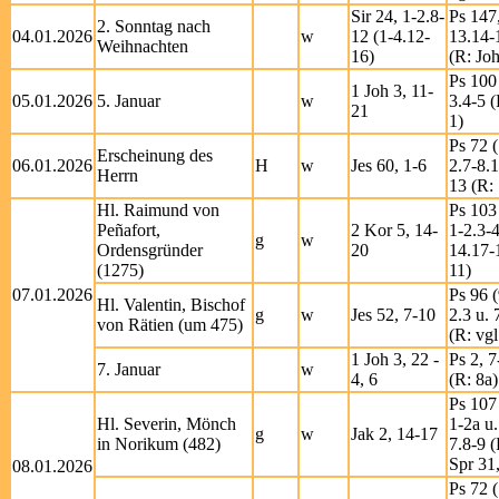
Sir 24, 1-2.8-
Ps 147
2. Sonntag nach
04.01.2026
w
12 (1-4.12-
13.14-
Weihnachten
16)
(R: Joh
Ps 100 
1 Joh 3, 11-
05.01.2026
5. Januar
w
3.4-5 (
21
1)
Ps 72 (
Erscheinung des
06.01.2026
H
w
Jes 60, 1-6
2.7-8.
Herrn
13 (R: 
Hl. Raimund von
Ps 103
Peñafort,
2 Kor 5, 14-
1-2.3-4
g
w
Ordensgründer
20
14.17-
(1275)
11)
07.01.2026
Ps 96 (
Hl. Valentin, Bischof
g
w
Jes 52, 7-10
2.3 u. 
von Rätien (um 475)
(R: vgl
1 Joh 3, 22 -
Ps 2, 7
7. Januar
w
4, 6
(R: 8a)
Ps 107
Hl. Severin, Mönch
1-2a u.
g
w
Jak 2, 14-17
in Norikum (482)
7.8-9 (
Spr 31
08.01.2026
Ps 72 (