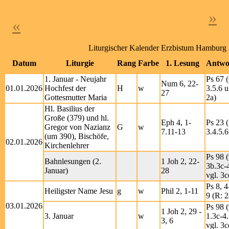
»
«
Liturgischer Kalender Erzbistum Hamburg
Datum
Liturgie
Rang
Farbe
1. Lesung
Antwo
1. Januar - Neujahr
Ps 67 (
Num 6, 22-
01.01.2026
Hochfest der
H
w
3.5.6 u
27
Gottesmutter Maria
2a)
Hl. Basilius der
Große (379) und hl.
Eph 4, 1-
Ps 23 (
Gregor von Nazianz
G
w
7.11-13
3.4.5.6
(um 390), Bischöfe,
02.01.2026
Kirchenlehrer
Ps 98 (
Bahnlesungen (2.
1 Joh 2, 22-
3b.3c-
Januar)
28
vgl. 3c
Ps 8, 4
Heiligster Name Jesu
g
w
Phil 2, 1-11
9 (R: 2
03.01.2026
Ps 98 (
1 Joh 2, 29 -
3. Januar
w
1.3c-4.
3, 6
vgl. 3c