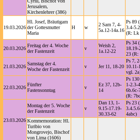
Cyrill, Bischof von
Jerusalem,
Kirchenlehrer (386)
Hl. Josef, Bräutigam
Ps 89 (
2 Sam 7, 4-
19.03.2026
der Gottesmutter
H
w
3.4-5.2
5a.12-14a.16
Maria
(R: Lk
Ps 34 (
Freitag der 4. Woche
Weish 2,
20.03.2026
v
18.19-
der Fastenzeit
1a.12-22
23 (R:
Ps 7, 2
Samstag der 4.
21.03.2026
v
Jer 11, 18-20
10.11-
Woche der Fastenzeit
vgl. 2a
Ps 130
Fünfter
Ez 37, 12b-
1-2.3-4
22.03.2026
v
Fastensonntag
14
6b.6c-7
(R: 7b
Dan 13, 1-
Ps 23 (
Montag der 5. Woche
v
9.15-17.19-
3.4.5.6
der Fastenzeit
30.33-62
4abc)
23.03.2026
Kommemoration: Hl.
Turibio von
Mongrovejo, Bischof
von Lima (1606)