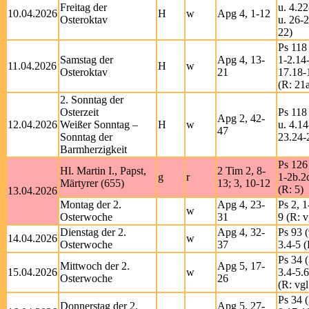
Freitag der
u. 4.2
10.04.2026
H
w
Apg 4, 1-12
Osteroktav
u. 26-
22)
Ps 118 
Samstag der
Apg 4, 13-
1-2.14
11.04.2026
H
w
Osteroktav
21
17.18-
(R: 21
2. Sonntag der
Osterzeit
Ps 118 
Apg 2, 42-
12.04.2026
Weißer Sonntag –
H
w
u. 4.14
47
Sonntag der
23.24-
Barmherzigkeit
Ps 126
Hl. Martin I., Papst,
2 Tim 2, 8-
g
r
1-2b.2
Märtyrer (655)
13; 3, 10-12
(R: 5)
13.04.2026
Montag der 2.
Apg 4, 23-
Ps 2, 1
w
Osterwoche
31
9 (R: v
Dienstag der 2.
Apg 4, 32-
Ps 93 (
14.04.2026
w
Osterwoche
37
3.4-5 (
Ps 34 (
Mittwoch der 2.
Apg 5, 17-
15.04.2026
w
3.4-5.6
Osterwoche
26
(R: vgl
Ps 34 (
Donnerstag der 2.
Apg 5, 27-