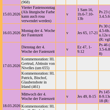
(968)
Vierter Fastensonntag
1 Sam 16,
(Als liturgische Farbe
Ps 23 (
15.03.2026
v
1b.6-7.10-
kann auch rosa
3.4.5.6
13b
verwendet werden)
Ps 30 (
Montag der 4. Woche
4.5-6b
16.03.2026
v
Jes 65, 17-21
der Fastenzeit
u.12a 
(R: vgl
Ps 46 (
Dienstag der 4.
Ez 47, 1-
v
3.5-6.8
Woche der Fastenzeit
9.12
8)
Kommemoration: Hl.
Gertrud, Abtissin von
17.03.2026
Nivelles (um 655)
Kommemoration: Hl.
Patrick, Bischof,
Glaubensbote in
Irland (461)
Ps 145
Mittwoch der 4.
v
Jes 49, 8-15
8-9.13
Woche der Fastenzeit
18 (R: 
18.03.2026
Kommemoration: Hl.