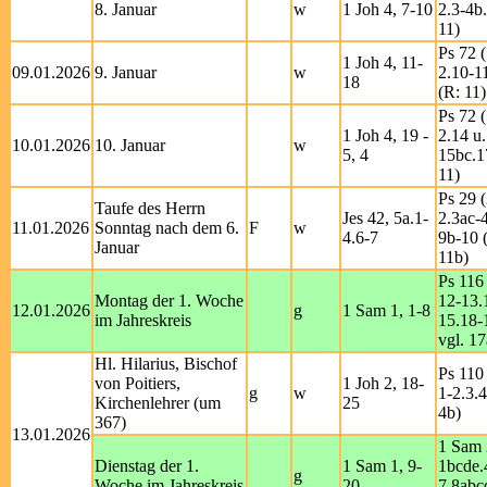
8. Januar
w
1 Joh 4, 7-10
2.3-4b.
11)
Ps 72 (
1 Joh 4, 11-
09.01.2026
9. Januar
w
2.10-1
18
(R: 11)
Ps 72 (
1 Joh 4, 19 -
2.14 u.
10.01.2026
10. Januar
w
5, 4
15bc.1
11)
Ps 29 (
Taufe des Herrn
Jes 42, 5a.1-
2.3ac-4
11.01.2026
Sonntag nach dem 6.
F
w
4.6-7
9b-10 (
Januar
11b)
Ps 116 
Montag der 1. Woche
12-13.
12.01.2026
g
1 Sam 1, 1-8
im Jahreskreis
15.18-
vgl. 17
Hl. Hilarius, Bischof
Ps 110
von Poitiers,
1 Joh 2, 18-
g
w
1-2.3.4
Kirchenlehrer (um
25
4b)
367)
13.01.2026
1 Sam 
Dienstag der 1.
1 Sam 1, 9-
1bcde.
g
Woche im Jahreskreis
20
7.8abc