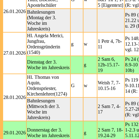
Apostelschüler
5 [Eigentext]
(R: vgl
26.01.2026
Bahnlesungen
Ps 89 (
(Montag der 3.
21.22 
Woche im
u. 29 (
Jahreskreis)
Hl. Angela Merici,
Ps 148,
Jungfrau,
1 Petr 4, 7b-
g
w
12.13-
Ordensgründerin
11
vgl. 12
(1540)
27.01.2026
2 Sam 6,
Ps 24 (
Dienstag der 3.
g
12b-15.17-
8.9-10 
Woche im Jahreskreis
19
10b)
Hl. Thomas von
Ps 119 
Aquin,
Weish 7, 7-
G
w
9-10.1
Ordenspriester,
10.15-16
14 (R:
Kirchenlehrer(1274)
28.01.2026
Bahnlesungen
Ps 89 (
(Mittwoch der 3.
2 Sam 7, 4-
5.27-2
Woche im
17
(R: vgl
Jahreskreis)
Ps 132
Donnerstag der 3.
2 Sam 7, 18-
1-2.3 u
29.01.2026
g
Woche im Jahreskreis
19.24-29
5.11.1