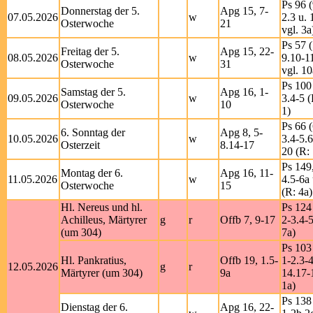
Ps 96 (
Donnerstag der 5.
Apg 15, 7-
07.05.2026
w
2.3 u. 
Osterwoche
21
vgl. 3a
Ps 57 (
Freitag der 5.
Apg 15, 22-
08.05.2026
w
9.10-1
Osterwoche
31
vgl. 10
Ps 100 
Samstag der 5.
Apg 16, 1-
09.05.2026
w
3.4-5 (
Osterwoche
10
1)
Ps 66 (
6. Sonntag der
Apg 8, 5-
10.05.2026
w
3.4-5.6
Osterzeit
8.14-17
20 (R: 
Ps 149,
Montag der 6.
Apg 16, 11-
11.05.2026
w
4.5-6a 
Osterwoche
15
(R: 4a)
Hl. Nereus und hl.
Ps 124
Achilleus, Märtyrer
g
r
Offb 7, 9-17
2-3.4-5
(um 304)
7a)
Ps 103
Hl. Pankratius,
Offb 19, 1.5-
1-2.3-4
12.05.2026
g
r
Märtyrer (um 304)
9a
14.17-
1a)
Ps 138
Dienstag der 6.
Apg 16, 22-