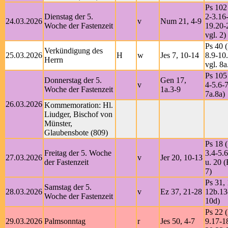
Ps 102
Dienstag der 5.
2-3.16
24.03.2026
v
Num 21, 4-9
Woche der Fastenzeit
19.20-
vgl. 2)
Ps 40 (
Verkündigung des
25.03.2026
H
w
Jes 7, 10-14
8.9-10
Herrn
vgl. 8a
Ps 105
Donnerstag der 5.
Gen 17,
v
4-5.6-7
Woche der Fastenzeit
1a.3-9
7a.8a)
26.03.2026
Kommemoration: Hl.
Liudger, Bischof von
Münster,
Glaubensbote (809)
Ps 18 (
Freitag der 5. Woche
3.4-5.
27.03.2026
v
Jer 20, 10-13
der Fastenzeit
u. 20 (
7)
Ps 31, 
Samstag der 5.
28.03.2026
v
Ez 37, 21-28
12b.13
Woche der Fastenzeit
10d)
Ps 22 (
29.03.2026
Palmsonntag
r
Jes 50, 4-7
9.17-1