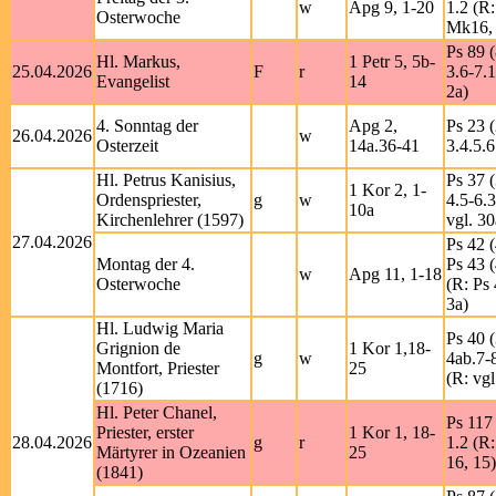
w
Apg 9, 1-20
1.2 (R:
Osterwoche
Mk16, 
Ps 89 (
Hl. Markus,
1 Petr 5, 5b-
25.04.2026
F
r
3.6-7.
Evangelist
14
2a)
4. Sonntag der
Apg 2,
Ps 23 (
26.04.2026
w
Osterzeit
14a.36-41
3.4.5.6
Hl. Petrus Kanisius,
Ps 37 (
1 Kor 2, 1-
Ordenspriester,
g
w
4.5-6.
10a
Kirchenlehrer (1597)
vgl. 30
27.04.2026
Ps 42 (
Montag der 4.
Ps 43 (
w
Apg 11, 1-18
Osterwoche
(R: Ps 
3a)
Hl. Ludwig Maria
Ps 40 (
Grignion de
1 Kor 1,18-
g
w
4ab.7-
Montfort, Priester
25
(R: vgl
(1716)
Hl. Peter Chanel,
Ps 117 
Priester, erster
1 Kor 1, 18-
28.04.2026
g
r
1.2 (R
Märtyrer in Ozeanien
25
16, 15)
(1841)