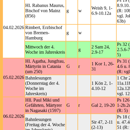
Ps 19 (
Hl. Rabanus Maurus,
8.9.10
Weish 9, 1-
Bischof von Mainz
g
w
(R: 10
6.9-10.12a
(856)
vgl. Jo
63b)
04.02.2026
Rimbert, Erzbischof
von Bremen-
g
w
Hamburg
Ps 32 (
Mittwoch der 4.
2 Sam 24,
g
2.5.6-7
Woche im Jahreskreis
2.9-17
5)
Hl. Agatha, Jungfrau,
Ps 31 (
1 Kor 1, 26-
Märtyrin in Catania
G
r
4.6 u. 
31
(um 250)
(R: vgl
05.02.2026
Bahnlesungen
1 Chr 
(Donnerstag der 4.
1 Kön 2, 1-
11a.11
Woche im
4.10-12
12a.12
Jahreskreis)
vgl. 12
Hll. Paul Miki und
Ps 126
Gefährten, Märtyrer
G
r
Gal 2, 19-20
1-2b.2
in Nagasaki (1597)
(R: 5)
06.02.2026
Ps 18 (
Bahnlesungen
Sir 47, 2-11
u. 47.
(Freitag der 4. Woche
(2-13)
51 (R: 
im Jahreskreis)