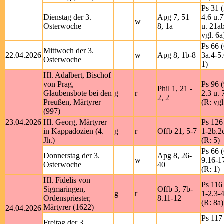
Ps 31 (
Dienstag der 3.
Apg 7, 51 –
4.6 u.
w
Osterwoche
8, 1a
u. 21a
vgl. 6a
Ps 66 (
Mittwoch der 3.
22.04.2026
w
Apg 8, 1b-8
3a.4-5
Osterwoche
1)
Hl. Adalbert, Bischof
von Prag,
Ps 96 (
Phil 1, 21 -
Glaubensbote bei den
g
r
2.3 u. 
2, 2
Preußen, Märtyrer
(R: vgl
(997)
23.04.2026
Hl. Georg, Märtyrer
Ps 126
in Kappadozien (4.
g
r
Offb 21, 5-7
1-2b.2
Jh.)
(R: 5)
Ps 66 (
Donnerstag der 3.
Apg 8, 26-
w
9.16-1
Osterwoche
40
(R: 1)
Hl. Fidelis von
Ps 116 
Sigmaringen,
Offb 3, 7b-
g
r
1-2.3-4
Ordenspriester,
8.11-12
(R: 8a)
Märtyrer (1622)
24.04.2026
Ps 117 
Freitag der 3.