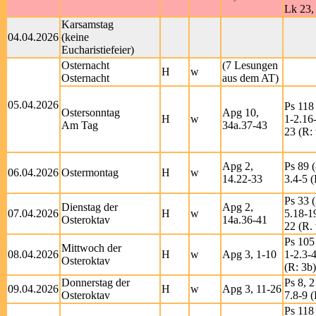
Lk 23,
Karsamstag
04.04.2026
(keine
Eucharistiefeier)
Osternacht
(7 Lesungen
H
w
Osternacht
aus dem AT)
05.04.2026
Ps 118 
Ostersonntag
Apg 10,
H
w
1-2.16
Am Tag
34a.37-43
23 (R: 
Apg 2,
Ps 89 (
06.04.2026
Ostermontag
H
w
14.22-33
3.4-5 (
Ps 33 (
Dienstag der
Apg 2,
07.04.2026
H
w
5.18-1
Osteroktav
14a.36-41
22 (R. 
Ps 105
Mittwoch der
08.04.2026
H
w
Apg 3, 1-10
1-2.3-4
Osteroktav
(R: 3b)
Donnerstag der
Ps 8, 2
09.04.2026
H
w
Apg 3, 11-26
Osteroktav
7.8-9 (
Ps 118 