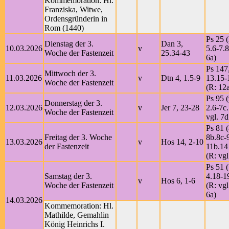
Kommemoration: Hl.
Franziska, Witwe,
Ordensgründerin in
Rom (1440)
Ps 25 (
Dienstag der 3.
Dan 3,
10.03.2026
v
5.6-7.8
Woche der Fastenzeit
25.34-43
6a)
Ps 147
Mittwoch der 3.
11.03.2026
v
Dtn 4, 1.5-9
13.15-
Woche der Fastenzeit
(R: 12
Ps 95 (
Donnerstag der 3.
12.03.2026
v
Jer 7, 23-28
2.6-7c
Woche der Fastenzeit
vgl. 7d
Ps 81 (
Freitag der 3. Woche
8b.8c-
13.03.2026
v
Hos 14, 2-10
der Fastenzeit
11b.14
(R: vgl
Ps 51 (
Samstag der 3.
4.18-1
v
Hos 6, 1-6
Woche der Fastenzeit
(R: vgl
6a)
14.03.2026
Kommemoration: Hl.
Mathilde, Gemahlin
König Heinrichs I.