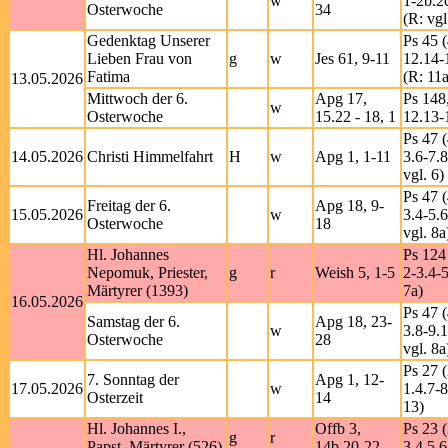
w
1-2b.2
Osterwoche
34
(R: vgl
Gedenktag Unserer
Ps 45 (
Lieben Frau von
g
w
Jes 61, 9-11
12.14-
Fatima
(R: 11a
13.05.2026
Mittwoch der 6.
Apg 17,
Ps 148,
w
Osterwoche
15.22 - 18, 1
12.13-
Ps 47 (
14.05.2026
Christi Himmelfahrt
H
w
Apg 1, 1-11
3.6-7.8
vgl. 6)
Ps 47 (
Freitag der 6.
Apg 18, 9-
15.05.2026
w
3.4-5.6
Osterwoche
18
vgl. 8a
Hl. Johannes
Ps 124
Nepomuk, Priester,
g
r
Weish 5, 1-5
2-3.4-5
Märtyrer (1393)
7a)
16.05.2026
Ps 47 (
Samstag der 6.
Apg 18, 23-
w
3.8-9.1
Osterwoche
28
vgl. 8a
Ps 27 (
7. Sonntag der
Apg 1, 12-
17.05.2026
w
1.4.7-8
Osterzeit
14
13)
Hl. Johannes I.,
Offb 3,
Ps 23 (
g
r
Papst, Märtyrer (526)
14b.20-22
3.4.5.6