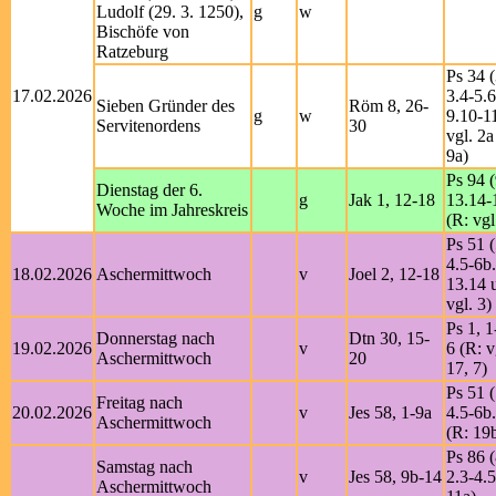
Ludolf (29. 3. 1250),
g
w
Bischöfe von
Ratzeburg
Ps 34 (
17.02.2026
3.4-5.6
Sieben Gründer des
Röm 8, 26-
g
w
9.10-1
Servitenordens
30
vgl. 2a
9a)
Ps 94 (
Dienstag der 6.
g
Jak 1, 12-18
13.14-
Woche im Jahreskreis
(R: vgl
Ps 51 (
4.5-6b
18.02.2026
Aschermittwoch
v
Joel 2, 12-18
13.14 u
vgl. 3)
Ps 1, 1
Donnerstag nach
Dtn 30, 15-
19.02.2026
v
6 (R: v
Aschermittwoch
20
17, 7)
Ps 51 (
Freitag nach
20.02.2026
v
Jes 58, 1-9a
4.5-6b
Aschermittwoch
(R: 19
Ps 86 (
Samstag nach
v
Jes 58, 9b-14
2.3-4.5
Aschermittwoch