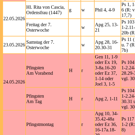
Ps 1, 1
Hl. Rita von Cascia,
g
w
Phil 4, 4-9
6 (R: v
Ordensfrau (1447)
17,7)
22.05.2026
Ps 103
Freitag der 7.
Apg 25, 13-
w
1-2.11
Osterwoche
21
20b (R
Ps 11 (
Samstag der 7.
Apg 28, 16-
23.05.2026
w
u. 7 (R
Osterwoche
20.30-31
7b)
Gen 11, 1-9
oder Ex 19,
Ps 104
Pfingsten
3-8a.16-20
1-2.24
H
r
Am Vorabend
oder Ez 37,
28.29-
1-14 oder
vgl. 30
24.05.2026
Joel 3, 1-5
Ps 104
Pfingsten
1-2.24
H
r
Apg 2, 1-11
Am Tag
30.31 u
vgl. 30
Apg 10, 34-
35.42-48a
Ps 117 
Pfingstmontag
r
oder Ez 36,
1-2 (R
16-17a.18-
8)