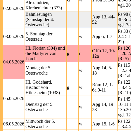
Alexandrien,
vgl. 30
Kirchenlehrer (373)
02.05.2026
Bahnlesungen
Ps 98 (
Apg 13, 44-
(Samstag der 4.
3b.3c-
52
Osterwoche)
vgl. 3c
Ps 33 (
5. Sonntag der
03.05.2026
w
Apg 6, 1-7
2.4-5.
Osterzeit
22)
Hl. Florian (304) und
Ps 126
Offb 12, 10-
die Märtyrer von
g
r
1-2b.2
12a
Lorch
(R: 5)
04.05.2026
Ps 115
Montag der 5.
Apg 14, 5-
w
1-2.3-
Osterwoche
18
(R: 1a
Hl. Godehard,
Ps 122
Röm 12, 1-
Bischof von
g
w
1-3.4-5
6a.9-11
Hildesheim (1038)
(R: 1b)
05.05.2026
Ps 145
Dienstag der 5.
Apg 14, 19-
10-11.
w
Osterwoche
28
13b.20
vgl. 12
Mittwoch der 5.
Ps 122
06.05.2026
w
Apg 15, 1-6
Osterwoche
1-3.4-5