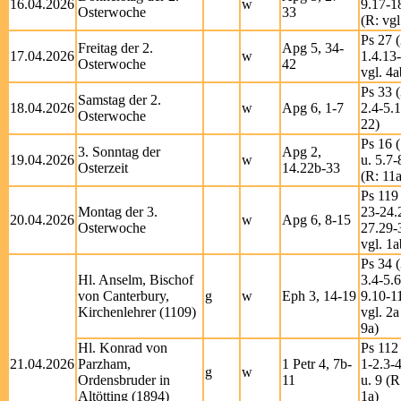
16.04.2026
w
9.17-1
Osterwoche
33
(R: vgl
Ps 27 (
Freitag der 2.
Apg 5, 34-
17.04.2026
w
1.4.13
Osterwoche
42
vgl. 4a
Ps 33 (
Samstag der 2.
18.04.2026
w
Apg 6, 1-7
2.4-5.
Osterwoche
22)
Ps 16 (
3. Sonntag der
Apg 2,
19.04.2026
w
u. 5.7-
Osterzeit
14.22b-33
(R: 11a
Ps 119 
Montag der 3.
23-24.
20.04.2026
w
Apg 6, 8-15
Osterwoche
27.29-
vgl. 1a
Ps 34 (
Hl. Anselm, Bischof
3.4-5.6
von Canterbury,
g
w
Eph 3, 14-19
9.10-1
Kirchenlehrer (1109)
vgl. 2a
9a)
Hl. Konrad von
Ps 112 
21.04.2026
Parzham,
1 Petr 4, 7b-
1-2.3-4
g
w
Ordensbruder in
11
u. 9 (R
Altötting (1894)
1a)