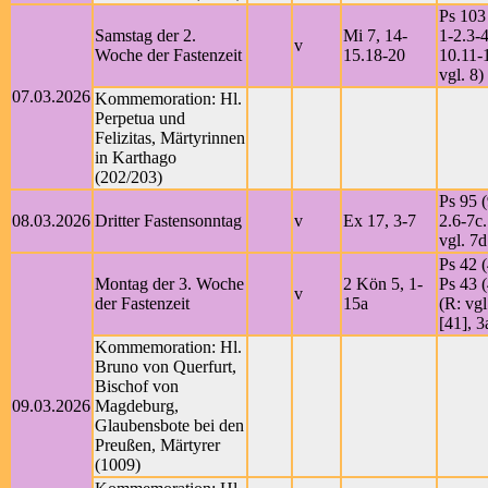
Ps 103
Samstag der 2.
Mi 7, 14-
1-2.3-4
v
Woche der Fastenzeit
15.18-20
10.11-
vgl. 8)
07.03.2026
Kommemoration: Hl.
Perpetua und
Felizitas, Märtyrinnen
in Karthago
(202/203)
Ps 95 (
08.03.2026
Dritter Fastensonntag
v
Ex 17, 3-7
2.6-7c
vgl. 7d
Ps 42 (
Montag der 3. Woche
2 Kön 5, 1-
Ps 43 (
v
der Fastenzeit
15a
(R: vgl
[41], 3
Kommemoration: Hl.
Bruno von Querfurt,
Bischof von
09.03.2026
Magdeburg,
Glaubensbote bei den
Preußen, Märtyrer
(1009)