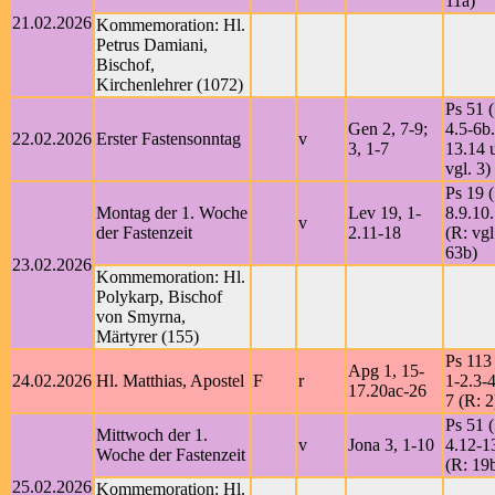
11a)
21.02.2026
Kommemoration: Hl.
Petrus Damiani,
Bischof,
Kirchenlehrer (1072)
Ps 51 (
Gen 2, 7-9;
4.5-6b
22.02.2026
Erster Fastensonntag
v
3, 1-7
13.14 u
vgl. 3)
Ps 19 
Montag der 1. Woche
Lev 19, 1-
8.9.10.
v
der Fastenzeit
2.11-18
(R: vgl
63b)
23.02.2026
Kommemoration: Hl.
Polykarp, Bischof
von Smyrna,
Märtyrer (155)
Ps 113 
Apg 1, 15-
24.02.2026
Hl. Matthias, Apostel
F
r
1-2.3-4
17.20ac-26
7 (R: 2
Ps 51 (
Mittwoch der 1.
v
Jona 3, 1-10
4.12-1
Woche der Fastenzeit
(R: 19
25.02.2026
Kommemoration: Hl.