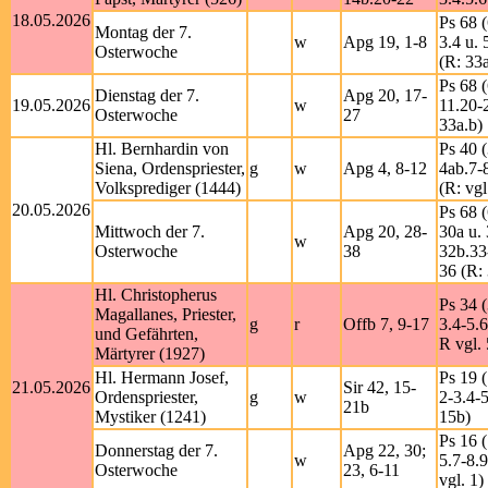
18.05.2026
Ps 68 (
Montag der 7.
w
Apg 19, 1-8
3.4 u. 
Osterwoche
(R: 33a
Ps 68 (
Dienstag der 7.
Apg 20, 17-
19.05.2026
w
11.20-
Osterwoche
27
33a.b)
Hl. Bernhardin von
Ps 40 (
Siena, Ordenspriester,
g
w
Apg 4, 8-12
4ab.7-
Volksprediger (1444)
(R: vgl
20.05.2026
Ps 68 (
Mittwoch der 7.
Apg 20, 28-
30a u. 
w
Osterwoche
38
32b.33
36 (R:
Hl. Christopherus
Ps 34 (
Magallanes, Priester,
g
r
Offb 7, 9-17
3.4-5.6
und Gefährten,
R vgl. 
Märtyrer (1927)
Hl. Hermann Josef,
Ps 19 
21.05.2026
Sir 42, 15-
Ordenspriester,
g
w
2-3.4-5
21b
Mystiker (1241)
15b)
Ps 16 (
Donnerstag der 7.
Apg 22, 30;
w
5.7-8.9
Osterwoche
23, 6-11
vgl. 1)