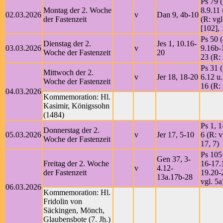
Ps 79 (
Montag der 2. Woche
8.9.11 
02.03.2026
v
Dan 9, 4b-10
der Fastenzeit
(R: vgl
[102], 
Ps 50 (
Dienstag der 2.
Jes 1, 10.16-
03.03.2026
v
9.16b-
Woche der Fastenzeit
20
23 (R:
Ps 31 (
Mittwoch der 2.
v
Jer 18, 18-20
6.12 u.
Woche der Fastenzeit
16 (R:
04.03.2026
Kommemoration: Hl.
Kasimir, Königssohn
(1484)
Ps 1, 1
Donnerstag der 2.
05.03.2026
v
Jer 17, 5-10
6 (R: v
Woche der Fastenzeit
17, 7)
Ps 105
Gen 37, 3-
Freitag der 2. Woche
16-17.
v
4.12-
der Fastenzeit
19.20-
13a.17b-28
vgl. 5a
06.03.2026
Kommemoration: Hl.
Fridolin von
Säckingen, Mönch,
Glaubensbote (7. Jh.)