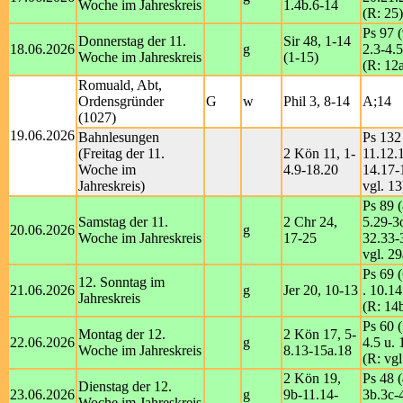
Woche im Jahreskreis
1.4b.6-14
(R: 25)
Ps 97 (
Donnerstag der 11.
Sir 48, 1-14
18.06.2026
g
2.3-4.5
Woche im Jahreskreis
(1-15)
(R: 12
Romuald, Abt,
Ordensgründer
G
w
Phil 3, 8-14
A;14
(1027)
19.06.2026
Bahnlesungen
Ps 132
(Freitag der 11.
2 Kön 11, 1-
11.12.
Woche im
4.9-18.20
14.17-
Jahreskreis)
vgl. 13
Ps 89 (
Samstag der 11.
2 Chr 24,
5.29-3
20.06.2026
g
Woche im Jahreskreis
17-25
32.33-
vgl. 29
Ps 69 (
12. Sonntag im
21.06.2026
g
Jer 20, 10-13
. 10.1
Jahreskreis
(R: 14
Ps 60 (
Montag der 12.
2 Kön 17, 5-
22.06.2026
g
4.5 u.
Woche im Jahreskreis
8.13-15a.18
(R: vgl
2 Kön 19,
Ps 48 (
Dienstag der 12.
23.06.2026
g
9b-11.14-
3b.3c-
Woche im Jahreskreis