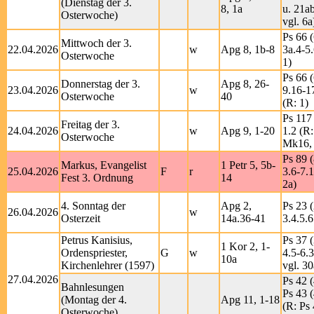
(Dienstag der 3.
8, 1a
u. 21a
Osterwoche)
vgl. 6a
Ps 66 (
Mittwoch der 3.
22.04.2026
w
Apg 8, 1b-8
3a.4-5
Osterwoche
1)
Ps 66 (
Donnerstag der 3.
Apg 8, 26-
23.04.2026
w
9.16-1
Osterwoche
40
(R: 1)
Ps 117 
Freitag der 3.
24.04.2026
w
Apg 9, 1-20
1.2 (R:
Osterwoche
Mk16, 
Ps 89 (
Markus, Evangelist
1 Petr 5, 5b-
25.04.2026
F
r
3.6-7.
Fest 3. Ordnung
14
2a)
4. Sonntag der
Apg 2,
Ps 23 (
26.04.2026
w
Osterzeit
14a.36-41
3.4.5.6
Petrus Kanisius,
Ps 37 (
1 Kor 2, 1-
Ordenspriester,
G
w
4.5-6.
10a
Kirchenlehrer (1597)
vgl. 30
27.04.2026
Ps 42 (
Bahnlesungen
Ps 43 (
(Montag der 4.
Apg 11, 1-18
(R: Ps 
Osterwoche)