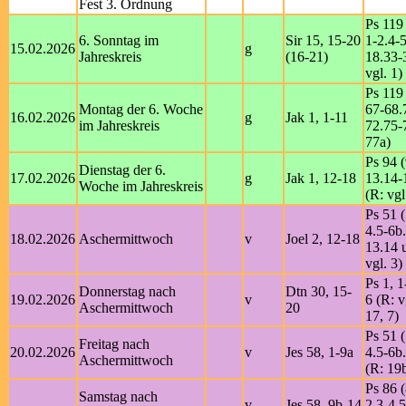
Fest 3. Ordnung
Ps 119 
6. Sonntag im
Sir 15, 15-20
1-2.4-
15.02.2026
g
Jahreskreis
(16-21)
18.33-
vgl. 1)
Ps 119 
Montag der 6. Woche
67-68.
16.02.2026
g
Jak 1, 1-11
im Jahreskreis
72.75-
77a)
Ps 94 (
Dienstag der 6.
17.02.2026
g
Jak 1, 12-18
13.14-
Woche im Jahreskreis
(R: vgl
Ps 51 (
4.5-6b
18.02.2026
Aschermittwoch
v
Joel 2, 12-18
13.14 u
vgl. 3)
Ps 1, 1
Donnerstag nach
Dtn 30, 15-
19.02.2026
v
6 (R: v
Aschermittwoch
20
17, 7)
Ps 51 (
Freitag nach
20.02.2026
v
Jes 58, 1-9a
4.5-6b
Aschermittwoch
(R: 19
Ps 86 (
Samstag nach
v
Jes 58, 9b-14
2.3-4.5