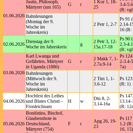
Justin, Philosoph,
1 Kor 1, 18-
G
r
3.4-5.6
Märtyrer (um 165)
25
(R: vgl
01.06.2026
Bahnlesungen
Ps 91 (
(Montag der 9.
2 Petr 1, 2-7
2.14-1
Woche im
16 (R: 
Jahreskreis)
Ps 90 (
Dienstag der 9.
2 Petr 3, 12-
02.06.2026
g
2.3-4.1
Woche im Jahreskreis
15a.17-18
(R: vgl
Karl Lwanga und
Ps 124
2 Makk 7, 1-
Gefährten, Märtyrer
G
r
2-3.4-5
2.7a.9-14
in Uganda (1886)
7a)
03.06.2026
Bahnlesungen
(Mittwoch der 9.
2 Tim 1, 1-
Ps 123
Woche im
3.6-12
(R: 1)
Jahreskreis)
Hochfest des Leibes
Ps 147
Dtn 8, 2-
04.06.2026
und Blutes Christi –
H
w
13.14-
3.14-16a
Fronleichnam
(R: 12
Bonifatius, Bischof,
Glaubensbote in
Ps 117 
Apg 26, 19-
05.06.2026
Deutschland,
F
r
1.2 (R
23
Märtyrer (754)
16, 15)