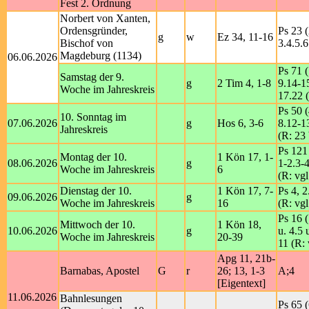
Fest 2. Ordnung
Norbert von Xanten,
Ordensgründer,
Ps 23 (
g
w
Ez 34, 11-16
Bischof von
3.4.5.6
Magdeburg (1134)
06.06.2026
Ps 71 (
Samstag der 9.
g
2 Tim 4, 1-8
9.14-1
Woche im Jahreskreis
17.22 
Ps 50 (
10. Sonntag im
07.06.2026
g
Hos 6, 3-6
8.12-1
Jahreskreis
(R: 23 
Ps 121
Montag der 10.
1 Kön 17, 1-
08.06.2026
g
1-2.3-4
Woche im Jahreskreis
6
(R: vgl
Dienstag der 10.
1 Kön 17, 7-
Ps 4, 2
09.06.2026
g
Woche im Jahreskreis
16
(R: vgl
Ps 16 (
Mittwoch der 10.
1 Kön 18,
10.06.2026
g
u. 4.5 
Woche im Jahreskreis
20-39
11 (R: 
Apg 11, 21b-
Barnabas, Apostel
G
r
26; 13, 1-3
A;4
[Eigentext]
11.06.2026
Bahnlesungen
Ps 65 (