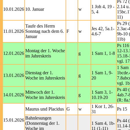
Ps 72 (
1 Joh 4, 19 -
2.14 u.
10.01.2026
10. Januar
w
5, 4
15bc.1
11)
Ps 29 (
Taufe des Herrn
Jes 42, 5a.1-
2.3ac-4
11.01.2026
Sonntag nach dem 6.
F
w
4.6-7
9b-10 (
Januar
11b)
Ps 116 
Montag der 1. Woche
12-13.
12.01.2026
g
1 Sam 1, 1-8
im Jahreskreis
15.18-
vgl. 17
1 Sam 
Dienstag der 1.
1 Sam 1, 9-
1bcde.
13.01.2026
g
Woche im Jahreskreis
20
7.8abc
vgl. 1b
Ps 40 (
Mittwoch der 1.
1 Sam 3, 1-
14.01.2026
g
4ab.7-
Woche im Jahreskreis
10.19-20
(R: 8a.
1 Kor 1, 26-
Maurus und Placidus
G
w
Ps 15
31
Bahnlesungen
15.01.2026
Ps 44 (
(Donnerstag der 1.
1 Sam 4, 1b-
11.14-
Woche im
11 (1-11)