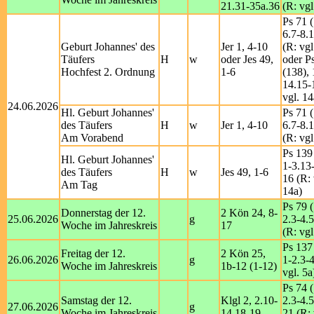
21.31-35a.36
(R: vgl
Ps 71 (
6.7-8.1
Geburt Johannes' des
Jer 1, 4-10
(R: vgl
Täufers
H
w
oder Jes 49,
oder P
Hochfest 2. Ordnung
1-6
(138), 
14.15-
vgl. 14
24.06.2026
Hl. Geburt Johannes'
Ps 71 (
des Täufers
H
w
Jer 1, 4-10
6.7-8.1
Am Vorabend
(R: vgl
Ps 139
Hl. Geburt Johannes'
1-3.13
des Täufers
H
w
Jes 49, 1-6
16 (R: 
Am Tag
14a)
Ps 79 (
Donnerstag der 12.
2 Kön 24, 8-
25.06.2026
g
2.3-4.5
Woche im Jahreskreis
17
(R: vgl
Ps 137
Freitag der 12.
2 Kön 25,
26.06.2026
g
1-2.3-4
Woche im Jahreskreis
1b-12 (1-12)
vgl. 5a
Ps 74 (
Samstag der 12.
Klgl 2, 2.10-
2.3-4.5
27.06.2026
g
Woche im Jahreskreis
14.18-19
21 (R: 