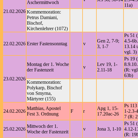
Aschermittwoch
11a)
21.02.2026
Kommemoration:
Petrus Damiani,
Bischof,
Kirchenlehrer (1072)
Ps 51 (
Gen 2, 7-9;
4.5-6b
22.02.2026
Erster Fastensonntag
v
3, 1-7
13.14 u
vgl. 3)
Ps 19 
Montag der 1. Woche
Lev 19, 1-
8.9.10.
v
der Fastenzeit
2.11-18
(R: vgl
63b)
23.02.2026
Kommemoration:
Polykarp, Bischof
von Smyrna,
Märtyrer (155)
Ps 113 
Matthias, Apostel
Apg 1, 15-
24.02.2026
F
r
1-2.3-4
Fest 3. Ordnung
17.20ac-26
7 (R: 2
Ps 51 (
Mittwoch der 1.
25.02.2026
v
Jona 3, 1-10
4.12-1
Woche der Fastenzeit
(R: 19