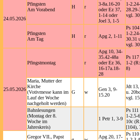
Pfingsten
3-8a.16-20
1-2.24
H
r
Am Vorabend
oder Ez 37,
28.29-
1-14 oder
vgl. 30
24.05.2026
Joel 3, 1-5
Ps 104
Pfingsten
1-2.24
H
r
Apg 2, 1-11
Am Tag
30.31 u
vgl. 30
Apg 10, 34-
35.42-48a
Ps 117 
Pfingstmontag
r
oder Ez 36,
1-2 (R
16-17a.18-
8)
28
Maria, Mutter der
Kirche
Jdt 13
25.05.2026
Gen 3, 9-
(Votivmesse kann im
G
w
u. 20b
15.20
Lauf der Woche
vgl. 15
nachgeholt werden)
Bahnlesungen
Ps 111 
(Montag der 8.
1-2.5-6
1 Petr 1, 3-9
Woche im
10c (R
Jahreskreis)
[104), 
Ps 110
Gregor VII., Papst
Apg 20, 17-
g
w
1-2.3.4