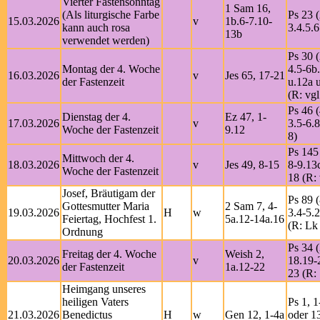
Vierter Fastensonntag
1 Sam 16,
(Als liturgische Farbe
Ps 23 (
15.03.2026
v
1b.6-7.10-
kann auch rosa
3.4.5.6
13b
verwendet werden)
Ps 30 (
Montag der 4. Woche
4.5-6b
16.03.2026
v
Jes 65, 17-21
der Fastenzeit
u.12a 
(R: vgl
Ps 46 (
Dienstag der 4.
Ez 47, 1-
17.03.2026
v
3.5-6.8
Woche der Fastenzeit
9.12
8)
Ps 145
Mittwoch der 4.
18.03.2026
v
Jes 49, 8-15
8-9.13
Woche der Fastenzeit
18 (R: 
Josef, Bräutigam der
Ps 89 (
Gottesmutter Maria
2 Sam 7, 4-
19.03.2026
H
w
3.4-5.2
Feiertag, Hochfest 1.
5a.12-14a.16
(R: Lk
Ordnung
Ps 34 (
Freitag der 4. Woche
Weish 2,
20.03.2026
v
18.19-
der Fastenzeit
1a.12-22
23 (R:
Heimgang unseres
heiligen Vaters
Ps 1, 1
21.03.2026
Benedictus
H
w
Gen 12, 1-4a
oder 1