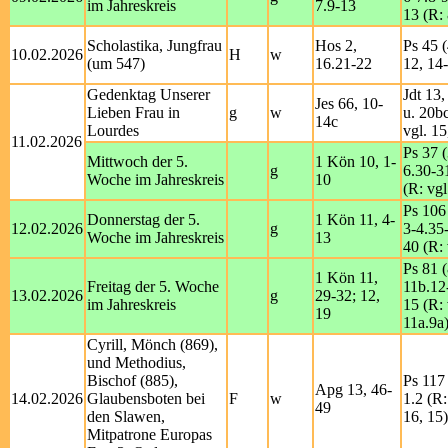
im Jahreskreis
7.9-13
13 (R: 
Scholastika, Jungfrau
Hos 2,
Ps 45 (
10.02.2026
H
w
(um 547)
16.21-22
12, 14
Gedenktag Unserer
Jdt 13
Jes 66, 10-
Lieben Frau in
g
w
u. 20b
14c
Lourdes
vgl. 15
11.02.2026
Ps 37 (
Mittwoch der 5.
1 Kön 10, 1-
g
6.30-3
Woche im Jahreskreis
10
(R: vgl
Ps 106
Donnerstag der 5.
1 Kön 11, 4-
12.02.2026
g
3-4.35
Woche im Jahreskreis
13
40 (R: 
Ps 81 (
1 Kön 11,
Freitag der 5. Woche
11b.12
13.02.2026
g
29-32; 12,
im Jahreskreis
15 (R: 
19
11a.9a
Cyrill, Mönch (869),
und Methodius,
Bischof (885),
Ps 117 
Apg 13, 46-
14.02.2026
Glaubensboten bei
F
w
1.2 (R
49
den Slawen,
16, 15)
Mitpatrone Europas