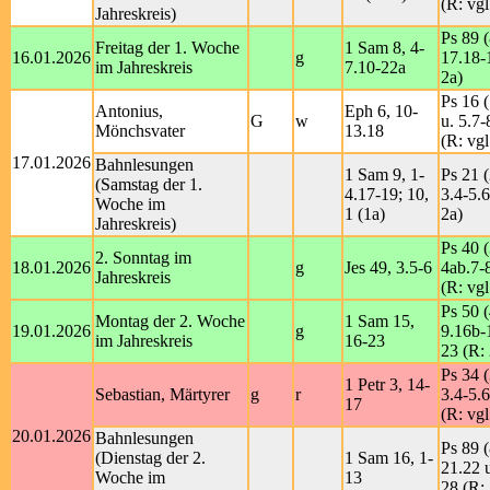
(R: vgl
Jahreskreis)
Ps 89 (
Freitag der 1. Woche
1 Sam 8, 4-
16.01.2026
g
17.18-
im Jahreskreis
7.10-22a
2a)
Ps 16 (
Antonius,
Eph 6, 10-
G
w
u. 5.7-
Mönchsvater
13.18
(R: vgl
17.01.2026
Bahnlesungen
1 Sam 9, 1-
Ps 21 (
(Samstag der 1.
4.17-19; 10,
3.4-5.6
Woche im
1 (1a)
2a)
Jahreskreis)
Ps 40 (
2. Sonntag im
18.01.2026
g
Jes 49, 3.5-6
4ab.7-
Jahreskreis
(R: vgl
Ps 50 (
Montag der 2. Woche
1 Sam 15,
19.01.2026
g
9.16b-
im Jahreskreis
16-23
23 (R:
Ps 34 (
1 Petr 3, 14-
Sebastian, Märtyrer
g
r
3.4-5.6
17
(R: vgl
20.01.2026
Bahnlesungen
Ps 89 (
(Dienstag der 2.
1 Sam 16, 1-
21.22 
Woche im
13
28 (R: