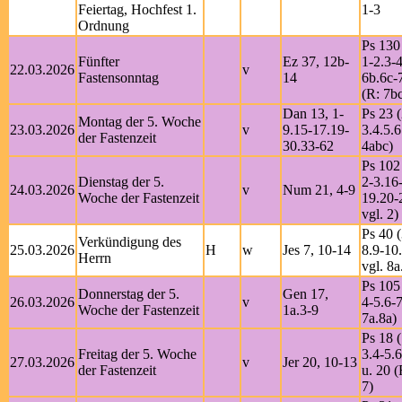
Feiertag, Hochfest 1.
1-3
Ordnung
Ps 130
Fünfter
Ez 37, 12b-
1-2.3-4
22.03.2026
v
Fastensonntag
14
6b.6c-7
(R: 7b
Dan 13, 1-
Ps 23 (
Montag der 5. Woche
23.03.2026
v
9.15-17.19-
3.4.5.6
der Fastenzeit
30.33-62
4abc)
Ps 102
Dienstag der 5.
2-3.16
24.03.2026
v
Num 21, 4-9
Woche der Fastenzeit
19.20-
vgl. 2)
Ps 40 (
Verkündigung des
25.03.2026
H
w
Jes 7, 10-14
8.9-10
Herrn
vgl. 8a
Ps 105
Donnerstag der 5.
Gen 17,
26.03.2026
v
4-5.6-7
Woche der Fastenzeit
1a.3-9
7a.8a)
Ps 18 (
Freitag der 5. Woche
3.4-5.
27.03.2026
v
Jer 20, 10-13
der Fastenzeit
u. 20 (
7)