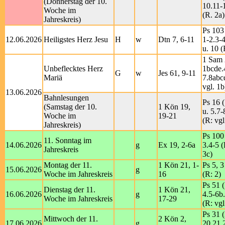
(Donnerstag der 10.
10.11-
Woche im
(R. 2a)
Jahreskreis)
Ps 103
12.06.2026
Heiligstes Herz Jesu
H
w
Dtn 7, 6-11
1-2.3-4
u. 10 (
1 Sam 
Unbeflecktes Herz
1bcde.
G
w
Jes 61, 9-11
Mariä
7.8abc
vgl. 1b
13.06.2026
Bahnlesungen
Ps 16 (
(Samstag der 10.
1 Kön 19,
u. 5.7-
Woche im
19-21
(R: vgl
Jahreskreis)
Ps 100 
11. Sonntag im
14.06.2026
g
Ex 19, 2-6a
3.4-5 (
Jahreskreis
3c)
Montag der 11.
1 Kön 21, 1-
Ps 5, 3
15.06.2026
g
Woche im Jahreskreis
16
(R: 2)
Ps 51 (
Dienstag der 11.
1 Kön 21,
16.06.2026
g
4.5-6b.
Woche im Jahreskreis
17-29
(R: vgl
Ps 31 (
Mittwoch der 11.
2 Kön 2,
17.06.2026
g
20.21.