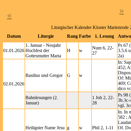
»
«
Liturgischer Kalender Kloster Marienrode
Datum
Liturgie
Rang
Farbe
1. Lesung
Antwo
1. Januar - Neujahr
Ps 67 (
Num 6, 22-
01.01.2026
Hochfest der
H
w
3.5.6 u
27
Gottesmutter Maria
2a)
In: Sap
452; Al
Dispos
Basilius und Gregor
G
w
Of: Mir
469; C
02.01.2026
dico v
Ps 98 (
Bahnlesungen (2.
1 Joh 2, 22-
3b.3c-
Januar)
28
vgl. 3c
In. In 
582 ; A
Laudat
Heiligster Name Jesu
g
w
Phil 2, 1-11
Of. Do