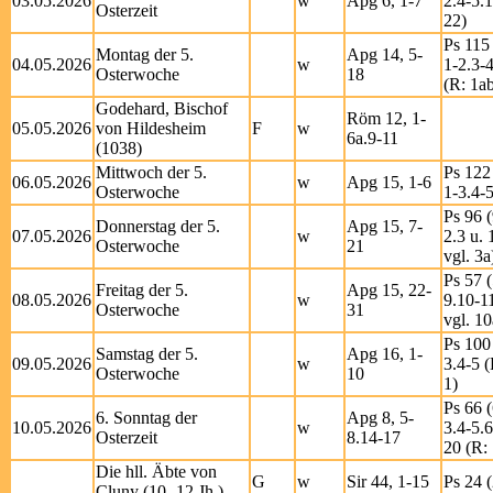
03.05.2026
w
Apg 6, 1-7
2.4-5.
Osterzeit
22)
Ps 115
Montag der 5.
Apg 14, 5-
04.05.2026
w
1-2.3-
Osterwoche
18
(R: 1a
Godehard, Bischof
Röm 12, 1-
05.05.2026
von Hildesheim
F
w
6a.9-11
(1038)
Mittwoch der 5.
Ps 122
06.05.2026
w
Apg 15, 1-6
Osterwoche
1-3.4-5
Ps 96 (
Donnerstag der 5.
Apg 15, 7-
07.05.2026
w
2.3 u. 
Osterwoche
21
vgl. 3a
Ps 57 (
Freitag der 5.
Apg 15, 22-
08.05.2026
w
9.10-1
Osterwoche
31
vgl. 10
Ps 100 
Samstag der 5.
Apg 16, 1-
09.05.2026
w
3.4-5 (
Osterwoche
10
1)
Ps 66 (
6. Sonntag der
Apg 8, 5-
10.05.2026
w
3.4-5.6
Osterzeit
8.14-17
20 (R: 
Die hll. Äbte von
G
w
Sir 44, 1-15
Ps 24 (
Cluny (10.-12.Jh.)