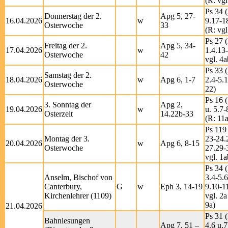
(R: vgl
Ps 34 (
Donnerstag der 2.
Apg 5, 27-
16.04.2026
w
9.17-1
Osterwoche
33
(R: vgl
Ps 27 (
Freitag der 2.
Apg 5, 34-
17.04.2026
w
1.4.13
Osterwoche
42
vgl. 4a
Ps 33 (
Samstag der 2.
18.04.2026
w
Apg 6, 1-7
2.4-5.
Osterwoche
22)
Ps 16 (
3. Sonntag der
Apg 2,
19.04.2026
w
u. 5.7-
Osterzeit
14.22b-33
(R: 11a
Ps 119 
Montag der 3.
23-24.
20.04.2026
w
Apg 6, 8-15
Osterwoche
27.29-
vgl. 1a
Ps 34 (
Anselm, Bischof von
3.4-5.6
Canterbury,
G
w
Eph 3, 14-19
9.10-1
Kirchenlehrer (1109)
vgl. 2a
9a)
21.04.2026
Ps 31 (
Bahnlesungen
Apg 7, 51 –
4.6 u.