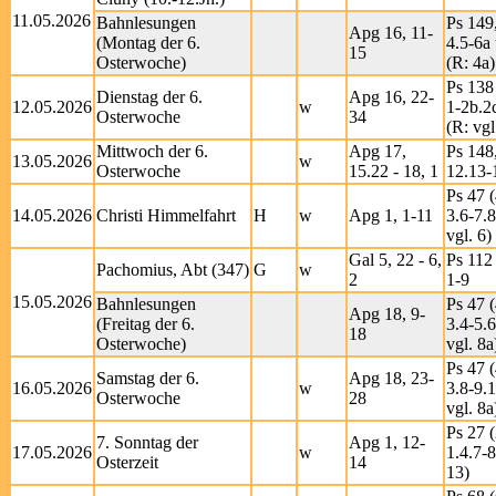
11.05.2026
Bahnlesungen
Ps 149,
Apg 16, 11-
(Montag der 6.
4.5-6a 
15
Osterwoche)
(R: 4a)
Ps 138
Dienstag der 6.
Apg 16, 22-
12.05.2026
w
1-2b.2
Osterwoche
34
(R: vgl
Mittwoch der 6.
Apg 17,
Ps 148,
13.05.2026
w
Osterwoche
15.22 - 18, 1
12.13-
Ps 47 (
14.05.2026
Christi Himmelfahrt
H
w
Apg 1, 1-11
3.6-7.8
vgl. 6)
Gal 5, 22 - 6,
Ps 112 
Pachomius, Abt (347)
G
w
2
1-9
15.05.2026
Bahnlesungen
Ps 47 (
Apg 18, 9-
(Freitag der 6.
3.4-5.6
18
Osterwoche)
vgl. 8a
Ps 47 (
Samstag der 6.
Apg 18, 23-
16.05.2026
w
3.8-9.1
Osterwoche
28
vgl. 8a
Ps 27 (
7. Sonntag der
Apg 1, 12-
17.05.2026
w
1.4.7-8
Osterzeit
14
13)