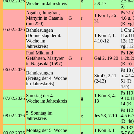
04.02.2026
g
2.5.6-7
Woche im Jahreskreis
2.9-17
5)
Agatha, Jungfrau,
Ps 31 (
1 Kor 1, 26-
Märtyrin in Catania
G
r
4.6 u. 
31
(um 250)
(R: vgl
05.02.2026
Bahnlesungen
1 Chr 
(Donnerstag der 4.
1 Kön 2, 1-
11a.11
Woche im
4.10-12
12a.12
Jahreskreis)
vgl. 12
Paul Miki und
Ps 126
Gefährten, Märtyrer
G
r
Gal 2, 19-20
1-2b.2
in Nagasaki (1597)
(R: 5)
06.02.2026
Ps 18 (
Bahnlesungen
Sir 47, 2-11
u. 47.
(Freitag der 4. Woche
(2-13)
51 (R: 
im Jahreskreis)
47b)
Ps 119 
Samstag der 4.
1 Kön 3, 4-
07.02.2026
g
9-10.1
Woche im Jahreskreis
13
14 (R:
Ps 112 
5. Sonntag im
08.02.2026
g
Jes 58, 7-10
4-5.6-7
Jahreskreis
(R: 4a)
Ps 132
Montag der 5. Woche
1 Kön 8, 1-
09.02.2026
g
6-7.8-9