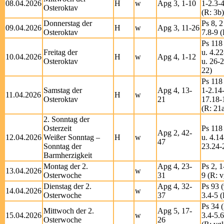
08.04.2026
H
w
Apg 3, 1-10
1-2.3-4
Osteroktav
(R: 3b)
Donnerstag der
Ps 8, 2
09.04.2026
H
w
Apg 3, 11-26
Osteroktav
7.8-9 (
Ps 118 
Freitag der
u. 4.2
10.04.2026
H
w
Apg 4, 1-12
Osteroktav
u. 26-
22)
Ps 118 
Samstag der
Apg 4, 13-
1-2.14
11.04.2026
H
w
Osteroktav
21
17.18-
(R: 21
2. Sonntag der
Osterzeit
Ps 118 
Apg 2, 42-
12.04.2026
Weißer Sonntag –
H
w
u. 4.14
47
Sonntag der
23.24-
Barmherzigkeit
Montag der 2.
Apg 4, 23-
Ps 2, 1
13.04.2026
w
Osterwoche
31
9 (R: v
Dienstag der 2.
Apg 4, 32-
Ps 93 (
14.04.2026
w
Osterwoche
37
3.4-5 (
Ps 34 (
Mittwoch der 2.
Apg 5, 17-
15.04.2026
w
3.4-5.6
Osterwoche
26