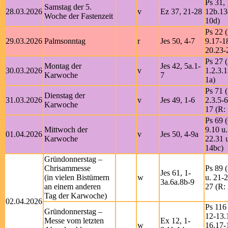
Ps 31, 
Samstag der 5.
28.03.2026
v
Ez 37, 21-28
12b.13
Woche der Fastenzeit
10d)
Ps 22 (
29.03.2026
Palmsonntag
r
Jes 50, 4-7
9.17-1
20.23-
Ps 27 (
Montag der
Jes 42, 5a.1-
30.03.2026
v
1.2.3.
Karwoche
7
1a)
Ps 71 (
Dienstag der
31.03.2026
v
Jes 49, 1-6
2.3.5-6
Karwoche
17 (R:
Ps 69 (
Mittwoch der
9.10 u
01.04.2026
v
Jes 50, 4-9a
Karwoche
22.31 u
14bc)
Gründonnerstag –
Chrisammesse
Ps 89 (
Jes 61, 1-
(in vielen Bistümern
w
u. 21-2
3a.6a.8b-9
an einem anderen
27 (R: 
Tag der Karwoche)
02.04.2026
Ps 116 
Gründonnerstag –
12-13.
Messe vom letzten
Ex 12, 1-
w
16.17-