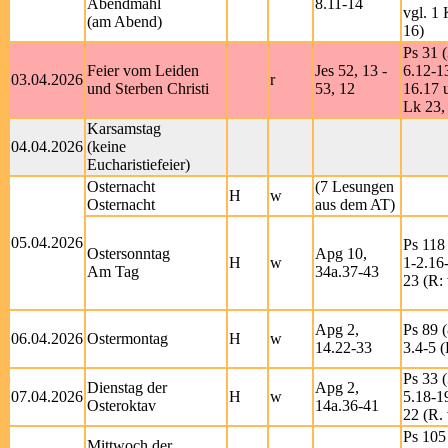
Abendmahl
8.11-14
vgl. 1 
(am Abend)
16)
Ps 31 (
Feier vom Leiden
Jes 52, 13 -
6.12-1
03.04.2026
r
und Sterben Christi
53, 12
16.17 u
Lk 23,
Karsamstag
04.04.2026
(keine
Eucharistiefeier)
Osternacht
(7 Lesungen
H
w
Osternacht
aus dem AT)
05.04.2026
Ps 118 
Ostersonntag
Apg 10,
H
w
1-2.16
Am Tag
34a.37-43
23 (R: 
Apg 2,
Ps 89 (
06.04.2026
Ostermontag
H
w
14.22-33
3.4-5 (
Ps 33 (
Dienstag der
Apg 2,
07.04.2026
H
w
5.18-1
Osteroktav
14a.36-41
22 (R. 
Ps 105
Mittwoch der