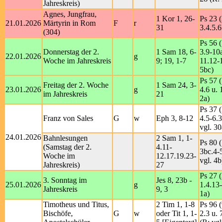
Jahreskreis)
Agnes, Jungfrau,
1 Kor 1, 26-
Ps 23 (
21.01.2026
Märtyrin in Rom
F
r
31
3.4.5.6
(304)
Ps 56 (
Donnerstag der 2.
1 Sam 18, 6-
3.9-10
22.01.2026
g
Woche im Jahreskreis
9; 19, 1-7
11.12-
5bc)
Ps 57 (
Freitag der 2. Woche
1 Sam 24, 3-
23.01.2026
g
4.6 u. 
im Jahreskreis
21
2a)
Ps 37 (
Franz von Sales
G
w
Eph 3, 8-12
4.5-6.
vgl. 30
24.01.2026
Bahnlesungen
2 Sam 1, 1-
Ps 80 (
(Samstag der 2.
4.11-
3bc.4-
Woche im
12.17.19.23-
vgl. 4b
Jahreskreis)
27
Ps 27 (
3. Sonntag im
Jes 8, 23b -
25.01.2026
g
1.4.13
Jahreskreis
9, 3
1a)
Timotheus und Titus,
2 Tim 1, 1-8
Ps 96 (
Bischöfe,
G
w
oder Tit 1, 1-
2.3 u. 