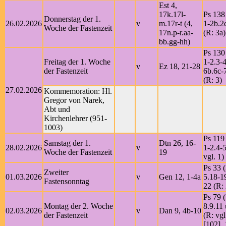
Est 4,
17k.17l-
Ps 138
Donnerstag der 1.
26.02.2026
v
m.17r-t (4,
1-2b.2
Woche der Fastenzeit
17n.p-r.aa-
(R: 3a)
bb.gg-hh)
Ps 130
Freitag der 1. Woche
1-2.3-4
v
Ez 18, 21-28
der Fastenzeit
6b.6c-7
(R: 3)
27.02.2026
Kommemoration: Hl.
Gregor von Narek,
Abt und
Kirchenlehrer (951-
1003)
Ps 119 
Samstag der 1.
Dtn 26, 16-
28.02.2026
v
1-2.4-5
Woche der Fastenzeit
19
vgl. 1)
Ps 33 (
Zweiter
01.03.2026
v
Gen 12, 1-4a
5.18-1
Fastensonntag
22 (R:
Ps 79 (
Montag der 2. Woche
8.9.11 
02.03.2026
v
Dan 9, 4b-10
der Fastenzeit
(R: vgl
[102], 