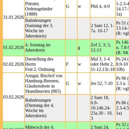
Priester,
1-2.3-4
G
w
Phil 4, 4-9
Ordensgründer
14.17-
(1888)
1a)
31.01.2026
Bahnlesungen
Ps 51 (
(Samstag der 3.
2 Sam 12, 1-
13.14-
Woche im
7a. 10-17
(R: vgl
Jahreskreis)
Ps 146
4. Sonntag im
Zef 2, 3; 3,
01.02.2026
g
u. 7.8
Jahreskreis
12-13
(R: Mt 
Darstellung des
Mal 3, 1-4
Ps 24 (
02.02.2026
Herrn
F
w
oder Hebr 2,
8.9-10 
Fest 2. Ordnung
11-12.13c-18
10b)
Ansgar, Bischof von
Ps 96 (
Hamburg-Bremen,
G
w
Jes 52, 7-10
2.3 u. 
Glaubensbote in
(R: vgl
Skandinavien (865)
03.02.2026
2 Sam 18,
Bahnlesungen
6.9-
Ps 86 (
(Dienstag der 4.
10.14b.24-
2.3-4.5
Woche im
25a.30 - 19,
1a)
Jahreskreis)
3
Ps 32 (
Mittwoch der 4.
2 Sam 24,