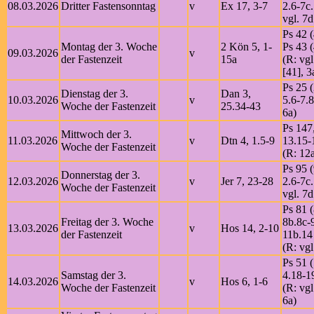
08.03.2026
Dritter Fastensonntag
v
Ex 17, 3-7
2.6-7c
vgl. 7d
Ps 42 (
Montag der 3. Woche
2 Kön 5, 1-
Ps 43 (
09.03.2026
v
der Fastenzeit
15a
(R: vgl
[41], 3
Ps 25 (
Dienstag der 3.
Dan 3,
10.03.2026
v
5.6-7.8
Woche der Fastenzeit
25.34-43
6a)
Ps 147
Mittwoch der 3.
11.03.2026
v
Dtn 4, 1.5-9
13.15-
Woche der Fastenzeit
(R: 12
Ps 95 (
Donnerstag der 3.
12.03.2026
v
Jer 7, 23-28
2.6-7c
Woche der Fastenzeit
vgl. 7d
Ps 81 (
Freitag der 3. Woche
8b.8c-
13.03.2026
v
Hos 14, 2-10
der Fastenzeit
11b.14
(R: vgl
Ps 51 (
Samstag der 3.
4.18-1
14.03.2026
v
Hos 6, 1-6
Woche der Fastenzeit
(R: vgl
6a)