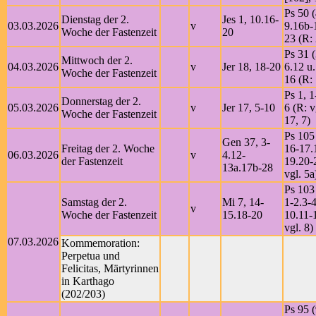
Ps 50 (
Dienstag der 2.
Jes 1, 10.16-
03.03.2026
v
9.16b-
Woche der Fastenzeit
20
23 (R:
Ps 31 (
Mittwoch der 2.
04.03.2026
v
Jer 18, 18-20
6.12 u.
Woche der Fastenzeit
16 (R:
Ps 1, 1
Donnerstag der 2.
05.03.2026
v
Jer 17, 5-10
6 (R: v
Woche der Fastenzeit
17, 7)
Ps 105
Gen 37, 3-
Freitag der 2. Woche
16-17.
06.03.2026
v
4.12-
der Fastenzeit
19.20-
13a.17b-28
vgl. 5a
Ps 103
Samstag der 2.
Mi 7, 14-
1-2.3-4
v
Woche der Fastenzeit
15.18-20
10.11-
vgl. 8)
07.03.2026
Kommemoration:
Perpetua und
Felicitas, Märtyrinnen
in Karthago
(202/203)
Ps 95 (