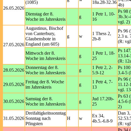
(1085)
18a.28-32.36
4b)
26.05.2026
Ps 98 (
Dienstag der 8.
1 Petr 1, 10-
g
3b.3c-
Woche im Jahreskreis
16
vgl. 2)
Augustinus, Bischof
Ps 96 (
von Canterbury,
1 Thess 2,
g
w
2.3 u. 
Glaubensbote in
2b-8
(R: vgl
England (um 605)
27.05.2026
Ps 147
Mittwoch der 8.
1 Petr 1, 18-
g
13.14-
Woche im Jahreskreis
25
(R: 12
Donnerstag der 8.
1 Petr 2, 2-
Ps 100 
28.05.2026
g
Woche im Jahreskreis
5.9-12
3.4-5 (
Ps 96 (
Freitag der 8. Woche
1 Petr 4, 7-
29.05.2026
g
11.12-
im Jahreskreis
13
vgl. 13
Ps 63 (
Samstag der 8.
Jud 17.20b-
30.05.2026
g
4.5-6 (
Woche im Jahreskreis
25
2)
Dreifaltigkeitssonntag
Dan 3,
Ex 34,
31.05.2026
Sonntag nach
H
w
52.53.
4b.5.-6.8-9
Pfingsten
(R: vgl
Ps 34 (