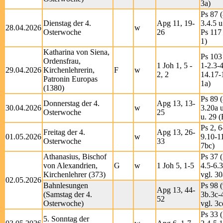
3a)
Ps 87 (
Dienstag der 4.
Apg 11, 19-
3.4.5 u
28.04.2026
w
Osterwoche
26
Ps 117 
1)
Katharina von Siena,
Ps 103
Ordensfrau,
1 Joh 1, 5 -
1-2.3-4
29.04.2026
Kirchenlehrerin,
F
w
2, 2
14.17-
Patronin Europas
1a)
(1380)
Ps 89 (
Donnerstag der 4.
Apg 13, 13-
30.04.2026
w
3.20a u
Osterwoche
25
u. 29 (
Ps 2, 6
Freitag der 4.
Apg 13, 26-
01.05.2026
w
9.10-1
Osterwoche
33
7bc)
Athanasius, Bischof
Ps 37 (
von Alexandrien,
G
w
1 Joh 5, 1-5
4.5-6.
Kirchenlehrer (373)
vgl. 30
02.05.2026
Bahnlesungen
Ps 98 (
Apg 13, 44-
(Samstag der 4.
3b.3c-
52
Osterwoche)
vgl. 3c
Ps 33 (
5. Sonntag der