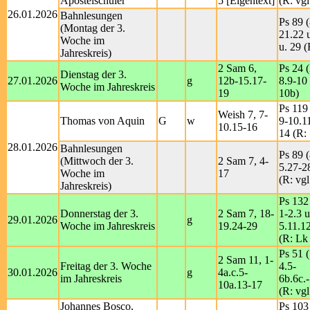
Apostelschüler
5 [Eigentext]
(R: vgl
26.01.2026
Bahnlesungen
Ps 89 (
(Montag der 3.
21.22 
Woche im
u. 29 (
Jahreskreis)
2 Sam 6,
Ps 24 (
Dienstag der 3.
27.01.2026
g
12b-15.17-
8.9-10 
Woche im Jahreskreis
19
10b)
Ps 119 
Weish 7, 7-
Thomas von Aquin
G
w
9-10.1
10.15-16
14 (R:
28.01.2026
Bahnlesungen
Ps 89 (
(Mittwoch der 3.
2 Sam 7, 4-
5.27-2
Woche im
17
(R: vgl
Jahreskreis)
Ps 132
Donnerstag der 3.
2 Sam 7, 18-
1-2.3 u
29.01.2026
g
Woche im Jahreskreis
19.24-29
5.11.1
(R: Lk
Ps 51 (
2 Sam 11, 1-
Freitag der 3. Woche
4.5-
30.01.2026
g
4a.c.5-
im Jahreskreis
6b.6c.
10a.13-17
(R: vgl
Johannes Bosco,
Ps 103