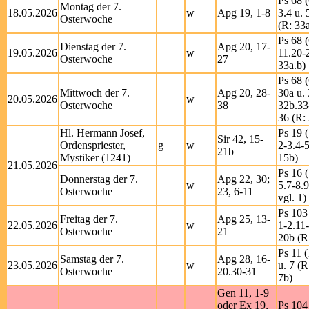
Ps 68 (
Montag der 7.
18.05.2026
w
Apg 19, 1-8
3.4 u. 
Osterwoche
(R: 33a
Ps 68 (
Dienstag der 7.
Apg 20, 17-
19.05.2026
w
11.20-
Osterwoche
27
33a.b)
Ps 68 (
Mittwoch der 7.
Apg 20, 28-
30a u. 
20.05.2026
w
Osterwoche
38
32b.33
36 (R:
Hl. Hermann Josef,
Ps 19 
Sir 42, 15-
Ordenspriester,
g
w
2-3.4-5
21b
Mystiker (1241)
15b)
21.05.2026
Ps 16 (
Donnerstag der 7.
Apg 22, 30;
w
5.7-8.9
Osterwoche
23, 6-11
vgl. 1)
Ps 103
Freitag der 7.
Apg 25, 13-
22.05.2026
w
1-2.11
Osterwoche
21
20b (R
Ps 11 (
Samstag der 7.
Apg 28, 16-
23.05.2026
w
u. 7 (R
Osterwoche
20.30-31
7b)
Gen 11, 1-9
oder Ex 19,
Ps 104