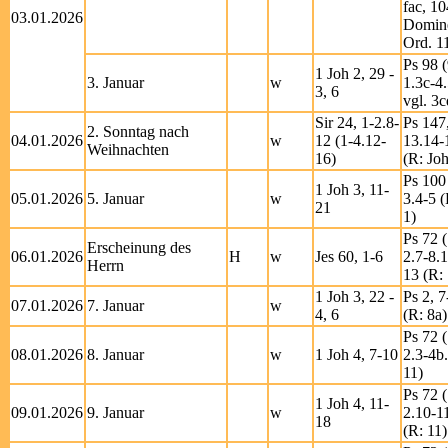
fac, 10
03.01.2026
Domine
Ord. 1
Ps 98 (
1 Joh 2, 29 -
3. Januar
w
1.3c-4.
3, 6
vgl. 3c
Sir 24, 1-2.8-
Ps 147
2. Sonntag nach
04.01.2026
w
12 (1-4.12-
13.14-
Weihnachten
16)
(R: Joh
Ps 100 
1 Joh 3, 11-
05.01.2026
5. Januar
w
3.4-5 (
21
1)
Ps 72 (
Erscheinung des
06.01.2026
H
w
Jes 60, 1-6
2.7-8.
Herrn
13 (R: 
1 Joh 3, 22 -
Ps 2, 7
07.01.2026
7. Januar
w
4, 6
(R: 8a)
Ps 72 (
08.01.2026
8. Januar
w
1 Joh 4, 7-10
2.3-4b.
11)
Ps 72 (
1 Joh 4, 11-
09.01.2026
9. Januar
w
2.10-1
18
(R: 11)