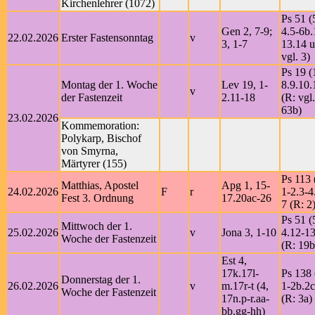
Kirchenlehrer (1072)
Ps 51 (
Gen 2, 7-9;
4.5-6b.
22.02.2026
Erster Fastensonntag
v
3, 1-7
13.14 u
vgl. 3)
Ps 19 (
Montag der 1. Woche
Lev 19, 1-
8.9.10.
v
der Fastenzeit
2.11-18
(R: vgl.
63b)
23.02.2026
Kommemoration:
Polykarp, Bischof
von Smyrna,
Märtyrer (155)
Ps 113 
Matthias, Apostel
Apg 1, 15-
24.02.2026
F
r
1-2.3-4
Fest 3. Ordnung
17.20ac-26
7 (R: 2
Ps 51 (
Mittwoch der 1.
25.02.2026
v
Jona 3, 1-10
4.12-1
Woche der Fastenzeit
(R: 19b
Est 4,
17k.17l-
Ps 138 
Donnerstag der 1.
26.02.2026
v
m.17r-t (4,
1-2b.2c
Woche der Fastenzeit
17n.p-r.aa-
(R: 3a)
bb.gg-hh)