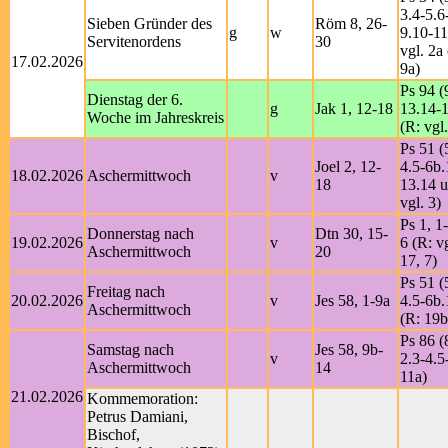
3.4-5.6
Sieben Gründer des
Röm 8, 26-
g
w
9.10-11
Servitenordens
30
vgl. 2a
17.02.2026
9a)
Ps 94 (
Dienstag der 6.
g
Jak 1, 12-18
13.14-
Woche im Jahreskreis
(R: vgl
Ps 51 (
Joel 2, 12-
4.5-6b.
18.02.2026
Aschermittwoch
v
18
13.14 u
vgl. 3)
Ps 1, 1-
Donnerstag nach
Dtn 30, 15-
19.02.2026
v
6 (R: vg
Aschermittwoch
20
17, 7)
Ps 51 (
Freitag nach
20.02.2026
v
Jes 58, 1-9a
4.5-6b.
Aschermittwoch
(R: 19b
Ps 86 (
Samstag nach
Jes 58, 9b-
v
2.3-4.5
Aschermittwoch
14
11a)
21.02.2026
Kommemoration:
Petrus Damiani,
Bischof,