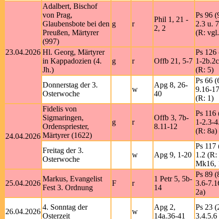
Adalbert, Bischof
von Prag,
Ps 96 (
Phil 1, 21 -
Glaubensbote bei den
g
r
2.3 u. 7
2, 2
Preußen, Märtyrer
(R: vgl.
(997)
23.04.2026
Hl. Georg, Märtyrer
Ps 126 
in Kappadozien (4.
g
r
Offb 21, 5-7
1-2b.2c
Jh.)
(R: 5)
Ps 66 (
Donnerstag der 3.
Apg 8, 26-
w
9.16-1
Osterwoche
40
(R: 1)
Fidelis von
Ps 116 
Sigmaringen,
Offb 3, 7b-
g
r
1-2.3-4
Ordenspriester,
8.11-12
(R: 8a)
Märtyrer (1622)
24.04.2026
Ps 117 
Freitag der 3.
w
Apg 9, 1-20
1.2 (R: 
Osterwoche
Mk16, 
Ps 89 (
Markus, Evangelist
1 Petr 5, 5b-
25.04.2026
F
r
3.6-7.1
Fest 3. Ordnung
14
2a)
4. Sonntag der
Apg 2,
Ps 23 (
26.04.2026
w
Osterzeit
14a.36-41
3.4.5.6