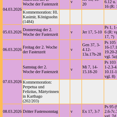
v
6.12 u.
Woche der Fastenzeit
20
16 (R: 
04.03.2026
Kommemoration: Hl.
Kasimir, Königssohn
(1484)
Ps 1, 1-
Donnerstag der 2.
05.03.2026
v
Jer 17, 5-10
6 (R: vg
Woche der Fastenzeit
17, 7)
Ps 105 
Gen 37, 3-
Freitag der 2. Woche
16-17.
06.03.2026
v
4.12-
der Fastenzeit
19.20-2
13a.17b-28
vgl. 5a)
Ps 103 
Samstag der 2.
Mi 7, 14-
1-2.3-4
v
Woche der Fastenzeit
15.18-20
10.11-1
vgl. 8)
07.03.2026
Kommemoration:
Perpetua und
Felizitas, Märtyrinnen
in Karthago
(202/203)
Ps 95 (
08.03.2026
Dritter Fastensonntag
v
Ex 17, 3-7
2.6-7c.
vgl. 7d