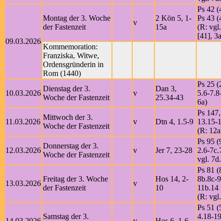
Ps 42 (
Montag der 3. Woche
2 Kön 5, 1-
Ps 43 (
v
der Fastenzeit
15a
(R: vgl
[41], 3a
09.03.2026
Kommemoration:
Franziska, Witwe,
Ordensgründerin in
Rom (1440)
Ps 25 (
Dienstag der 3.
Dan 3,
10.03.2026
v
5.6-7.8
Woche der Fastenzeit
25.34-43
6a)
Ps 147,
Mittwoch der 3.
11.03.2026
v
Dtn 4, 1.5-9
13.15-
Woche der Fastenzeit
(R: 12a
Ps 95 (
Donnerstag der 3.
12.03.2026
v
Jer 7, 23-28
2.6-7c.
Woche der Fastenzeit
vgl. 7d
Ps 81 (
Freitag der 3. Woche
Hos 14, 2-
8b.8c-9
13.03.2026
v
der Fastenzeit
10
11b.14 
(R: vgl
Ps 51 (
Samstag der 3.
4.18-1
14.03.2026
v
Hos 6, 1-6