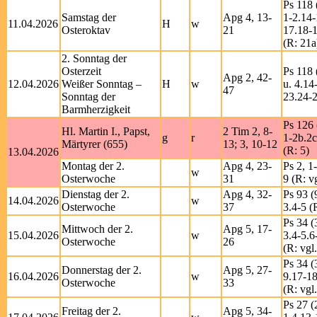
Ps 118 
Samstag der
Apg 4, 13-
1-2.14-
11.04.2026
H
w
Osteroktav
21
17.18-
(R: 21a
2. Sonntag der
Osterzeit
Ps 118 
Apg 2, 42-
12.04.2026
Weißer Sonntag –
H
w
u. 4.14
47
Sonntag der
23.24-2
Barmherzigkeit
Ps 126 
Hl. Martin I., Papst,
2 Tim 2, 8-
g
r
1-2b.2c
Märtyrer (655)
13; 3, 10-12
(R: 5)
13.04.2026
Montag der 2.
Apg 4, 23-
Ps 2, 1
w
Osterwoche
31
9 (R: v
Dienstag der 2.
Apg 4, 32-
Ps 93 (
14.04.2026
w
Osterwoche
37
3.4-5 (
Ps 34 (
Mittwoch der 2.
Apg 5, 17-
15.04.2026
w
3.4-5.6
Osterwoche
26
(R: vgl.
Ps 34 (
Donnerstag der 2.
Apg 5, 27-
16.04.2026
w
9.17-1
Osterwoche
33
(R: vgl
Ps 27 (
Freitag der 2.
Apg 5, 34-