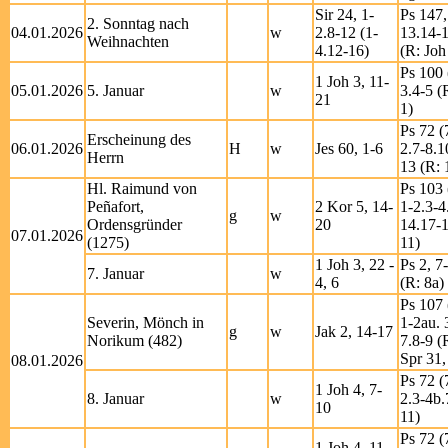
Sir 24, 1-
Ps 147,
2. Sonntag nach
04.01.2026
w
2.8-12 (1-
13.14-
Weihnachten
4.12-16)
(R: Joh
Ps 100 
1 Joh 3, 11-
05.01.2026
5. Januar
w
3.4-5 (
21
1)
Ps 72 (
Erscheinung des
06.01.2026
H
w
Jes 60, 1-6
2.7-8.1
Herrn
13 (R: 
Hl. Raimund von
Ps 103 
Peñafort,
2 Kor 5, 14-
1-2.3-4
g
w
Ordensgründer
20
14.17-1
07.01.2026
(1275)
11)
1 Joh 3, 22 -
Ps 2, 7
7. Januar
w
4, 6
(R: 8a)
Ps 107 
Severin, Mönch in
1-2au. 
g
w
Jak 2, 14-17
Norikum (482)
7.8-9 (
Spr 31,
08.01.2026
Ps 72 (
1 Joh 4, 7-
8. Januar
w
2.3-4b.
10
11)
Ps 72 (
1 Joh 4, 11-