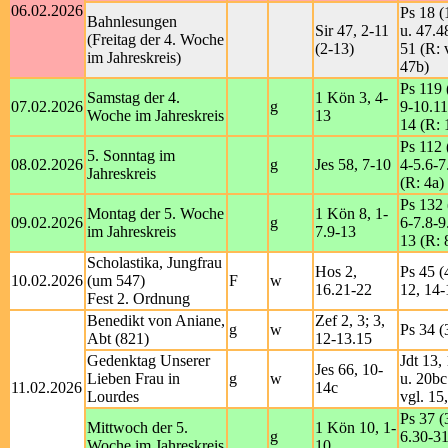
06.02.2026
Ps 18 (
Bahnlesungen
Sir 47, 2-11
u. 47.4
(Freitag der 4. Woche
(2-13)
51 (R: 
im Jahreskreis)
47b)
Ps 119 
Samstag der 4.
1 Kön 3, 4-
07.02.2026
g
9-10.11
Woche im Jahreskreis
13
14 (R: 
Ps 112 
5. Sonntag im
08.02.2026
g
Jes 58, 7-10
4-5.6-7
Jahreskreis
(R: 4a)
Ps 132 
Montag der 5. Woche
1 Kön 8, 1-
09.02.2026
g
6-7.8-9
im Jahreskreis
7.9-13
13 (R: 
Scholastika, Jungfrau
Hos 2,
Ps 45 (
10.02.2026
(um 547)
F
w
16.21-22
12, 14-
Fest 2. Ordnung
Benedikt von Aniane,
Zef 2, 3; 3,
g
w
Ps 34 (
Abt (821)
12-13.15
Gedenktag Unserer
Jdt 13,
Jes 66, 10-
Lieben Frau in
g
w
u. 20bc
11.02.2026
14c
Lourdes
vgl. 15
Ps 37 (
Mittwoch der 5.
1 Kön 10, 1-
g
6.30-3
Woche im Jahreskreis
10