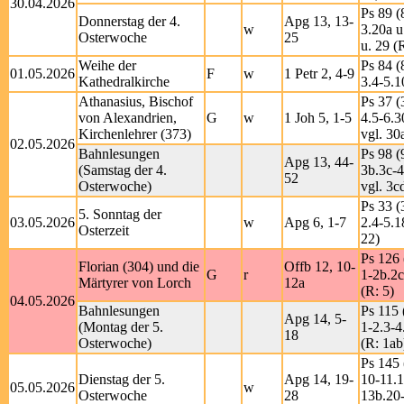
30.04.2026
Ps 89 (
Donnerstag der 4.
Apg 13, 13-
w
3.20a u
Osterwoche
25
u. 29 (
Weihe der
Ps 84 (
01.05.2026
F
w
1 Petr 2, 4-9
Kathedralkirche
3.4-5.1
Athanasius, Bischof
Ps 37 (
von Alexandrien,
G
w
1 Joh 5, 1-5
4.5-6.3
Kirchenlehrer (373)
vgl. 30
02.05.2026
Bahnlesungen
Ps 98 (
Apg 13, 44-
(Samstag der 4.
3b.3c-4
52
Osterwoche)
vgl. 3c
Ps 33 (
5. Sonntag der
03.05.2026
w
Apg 6, 1-7
2.4-5.1
Osterzeit
22)
Ps 126 
Florian (304) und die
Offb 12, 10-
G
r
1-2b.2c
Märtyrer von Lorch
12a
(R: 5)
04.05.2026
Bahnlesungen
Ps 115 
Apg 14, 5-
(Montag der 5.
1-2.3-4
18
Osterwoche)
(R: 1ab
Ps 145 
Dienstag der 5.
Apg 14, 19-
10-11.1
05.05.2026
w
Osterwoche
28
13b.20-