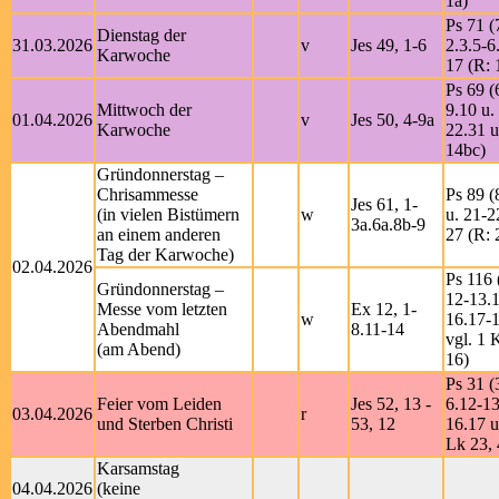
1a)
Ps 71 (
Dienstag der
31.03.2026
v
Jes 49, 1-6
2.3.5-6
Karwoche
17 (R: 
Ps 69 (
Mittwoch der
9.10 u.
01.04.2026
v
Jes 50, 4-9a
Karwoche
22.31 u
14bc)
Gründonnerstag –
Chrisammesse
Ps 89 (
Jes 61, 1-
(in vielen Bistümern
w
u. 21-2
3a.6a.8b-9
an einem anderen
27 (R: 
Tag der Karwoche)
02.04.2026
Ps 116 
Gründonnerstag –
12-13.
Messe vom letzten
Ex 12, 1-
w
16.17-1
Abendmahl
8.11-14
vgl. 1 
(am Abend)
16)
Ps 31 (
Feier vom Leiden
Jes 52, 13 -
6.12-13
03.04.2026
r
und Sterben Christi
53, 12
16.17 u
Lk 23, 
Karsamstag
04.04.2026
(keine