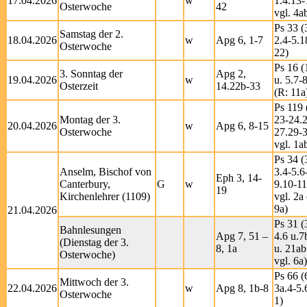
17.04.2026
w
1.4.13-
Osterwoche
42
vgl. 4a
Ps 33 (
Samstag der 2.
18.04.2026
w
Apg 6, 1-7
2.4-5.1
Osterwoche
22)
Ps 16 (
3. Sonntag der
Apg 2,
19.04.2026
w
u. 5.7-
Osterzeit
14.22b-33
(R: 11a
Ps 119 
Montag der 3.
23-24.
20.04.2026
w
Apg 6, 8-15
Osterwoche
27.29-3
vgl. 1a
Ps 34 (
Anselm, Bischof von
3.4-5.6
Eph 3, 14-
Canterbury,
G
w
9.10-11
19
Kirchenlehrer (1109)
vgl. 2a
9a)
21.04.2026
Ps 31 (
Bahnlesungen
Apg 7, 51 –
4.6 u.7
(Dienstag der 3.
8, 1a
u. 21ab
Osterwoche)
vgl. 6a)
Ps 66 (
Mittwoch der 3.
22.04.2026
w
Apg 8, 1b-8
3a.4-5.
Osterwoche
1)