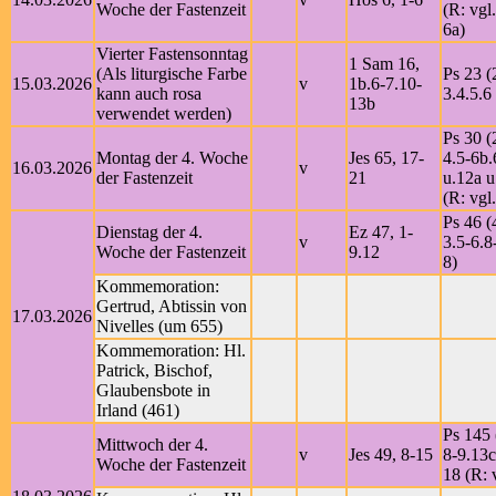
Woche der Fastenzeit
(R: vgl
6a)
Vierter Fastensonntag
1 Sam 16,
(Als liturgische Farbe
Ps 23 (
15.03.2026
v
1b.6-7.10-
kann auch rosa
3.4.5.6
13b
verwendet werden)
Ps 30 (
Montag der 4. Woche
Jes 65, 17-
4.5-6b.
16.03.2026
v
der Fastenzeit
21
u.12a u
(R: vgl
Ps 46 (
Dienstag der 4.
Ez 47, 1-
v
3.5-6.8
Woche der Fastenzeit
9.12
8)
Kommemoration:
Gertrud, Abtissin von
17.03.2026
Nivelles (um 655)
Kommemoration: Hl.
Patrick, Bischof,
Glaubensbote in
Irland (461)
Ps 145 
Mittwoch der 4.
v
Jes 49, 8-15
8-9.13c
Woche der Fastenzeit
18 (R: 