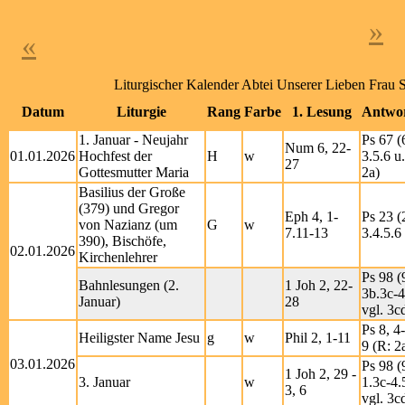
»
«
Liturgischer Kalender Abtei Unserer Lieben Frau
Datum
Liturgie
Rang
Farbe
1. Lesung
Antwo
1. Januar - Neujahr
Ps 67 (
Num 6, 22-
01.01.2026
Hochfest der
H
w
3.5.6 u.
27
Gottesmutter Maria
2a)
Basilius der Große
(379) und Gregor
Eph 4, 1-
Ps 23 (
von Nazianz (um
G
w
7.11-13
3.4.5.6
390), Bischöfe,
02.01.2026
Kirchenlehrer
Ps 98 (
Bahnlesungen (2.
1 Joh 2, 22-
3b.3c-4
Januar)
28
vgl. 3c
Ps 8, 4
Heiligster Name Jesu
g
w
Phil 2, 1-11
9 (R: 2
03.01.2026
Ps 98 (
1 Joh 2, 29 -
3. Januar
w
1.3c-4.
3, 6
vgl. 3c