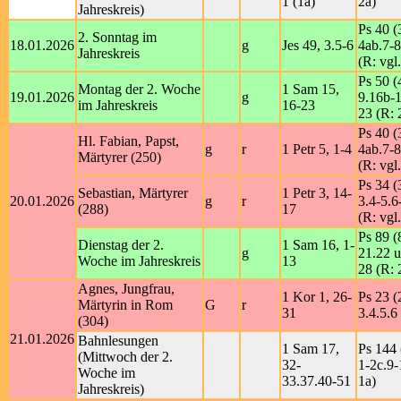
1 (1a)
2a)
Jahreskreis)
Ps 40 (
2. Sonntag im
18.01.2026
g
Jes 49, 3.5-6
4ab.7-8
Jahreskreis
(R: vgl
Ps 50 (
Montag der 2. Woche
1 Sam 15,
19.01.2026
g
9.16b-1
im Jahreskreis
16-23
23 (R: 
Ps 40 (
Hl. Fabian, Papst,
g
r
1 Petr 5, 1-4
4ab.7-8
Märtyrer (250)
(R: vgl
Ps 34 (
Sebastian, Märtyrer
1 Petr 3, 14-
20.01.2026
g
r
3.4-5.6
(288)
17
(R: vgl
Ps 89 (
Dienstag der 2.
1 Sam 16, 1-
g
21.22 u
Woche im Jahreskreis
13
28 (R: 
Agnes, Jungfrau,
1 Kor 1, 26-
Ps 23 (
Märtyrin in Rom
G
r
31
3.4.5.6
(304)
21.01.2026
Bahnlesungen
1 Sam 17,
Ps 144 
(Mittwoch der 2.
32-
1-2c.9-
Woche im
33.37.40-51
1a)
Jahreskreis)