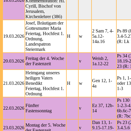
18.03.2026
Kommemoration: Hl.
Cyrill, Bischof von
Jerusalem,
Kirchenlehrer (386)
Josef, Bräutigam der
Gottesmutter Maria
2 Sam 7, 4-
Ps 89 (
Feiertag, Hochfest 1.
19.03.2026
H
w
5a.12-
3.4-5.2
Ordnung,
14a.16
(R: Lk 
Landespatron
Steiermark
Ps 34 (
Freitag der 4. Woche
Weish 2,
20.03.2026
v
18.19-2
der Fastenzeit
1a.12-22
23 (R: 
Heimgang unseres
heiligen Vaters
Ps 1, 1
Gen 12, 1-
21.03.2026
Benedikt
H
w
oder 13
4a
Feiertag, Hochfest 1.
1-3
Ordnung
Ps 130 
Fünfter
Ez 37, 12b-
1-2.3-4
22.03.2026
v
Fastensonntag
14
6b.6c-7
(R: 7bc
Dan 13, 1-
Ps 23 (
Montag der 5. Woche
23.03.2026
v
9.15-17.19-
3.4.5.6
der Fastenzeit