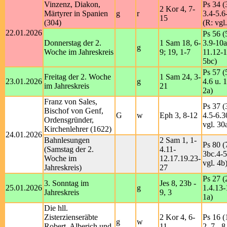
Vinzenz, Diakon,
Ps 34 (
2 Kor 4, 7-
Märtyrer in Spanien
g
r
3.4-5.6
15
(304)
(R: vgl
22.01.2026
Ps 56 (
Donnerstag der 2.
1 Sam 18, 6-
3.9-10a
g
Woche im Jahreskreis
9; 19, 1-7
11.12-1
5bc)
Ps 57 (
Freitag der 2. Woche
1 Sam 24, 3-
23.01.2026
g
4.6 u. 
im Jahreskreis
21
2a)
Franz von Sales,
Ps 37 (
Bischof von Genf,
G
w
Eph 3, 8-12
4.5-6.3
Ordensgründer,
vgl. 30
Kirchenlehrer (1622)
24.01.2026
Bahnlesungen
2 Sam 1, 1-
Ps 80 (
(Samstag der 2.
4.11-
3bc.4-5
Woche im
12.17.19.23-
vgl. 4b
Jahreskreis)
27
Ps 27 (
3. Sonntag im
Jes 8, 23b -
25.01.2026
g
1.4.13-
Jahreskreis
9, 3
1a)
Die hll.
Zisterzienseräbte
2 Kor 4, 6-
Ps 16 (1
g
w
Robert, Alberich und
11
2. 7 - 8