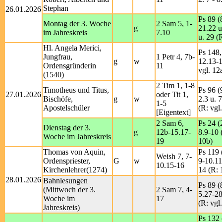
Stephan
26.01.2026
Ps 89 (
Montag der 3. Woche
2 Sam 5, 1-
g
21.22 u
im Jahreskreis
7.10
u. 29 (
Hl. Angela Merici,
Ps 148,
Jungfrau,
1 Petr 4, 7b-
g
w
12.13-1
Ordensgründerin
11
vgl. 12
(1540)
2 Tim 1, 1-8
Timotheus und Titus,
Ps 96 (
27.01.2026
oder Tit 1,
Bischöfe,
g
w
2.3 u. 7
1-5
Apostelschüler
(R: vgl.
[Eigentext]
2 Sam 6,
Ps 24 (
Dienstag der 3.
g
12b-15.17-
8.9-10 
Woche im Jahreskreis
19
10b)
Thomas von Aquin,
Ps 119 
Weish 7, 7-
Ordenspriester,
G
w
9-10.11
10.15-16
Kirchenlehrer(1274)
14 (R: 
28.01.2026
Bahnlesungen
Ps 89 (
(Mittwoch der 3.
2 Sam 7, 4-
5.27-2
Woche im
17
(R: vgl
Jahreskreis)
Ps 132 