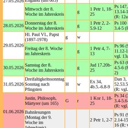
England (um 605)
27.05.2026
Ps 147,
Mittwoch der 8.
1 Petr 1, 18-
g
13.14-
Woche im Jahreskreis
25
(R: 12a
Donnerstag der 8.
1 Petr 2, 2-
Ps 100 
28.05.2026
g
Woche im Jahreskreis
5.9-12
3.4-5 (
Hl. Paul VI., Papst
g
w
(1897-1978)
29.05.2026
Ps 96 (
Freitag der 8. Woche
1 Petr 4, 7-
g
11.12-1
im Jahreskreis
13
vgl. 13
Ps 63 (
Samstag der 8.
Jud 17.20b-
30.05.2026
g
4.5-6 (
Woche im Jahreskreis
25
2)
Dreifaltigkeitssonntag
Dan 3,
Ex 34,
31.05.2026
Sonntag nach
H
w
52.53.5
4b.5.-6.8-9
Pfingsten
(R: vgl
Ps 34 (
Justin, Philosoph,
1 Kor 1, 18-
G
r
3.4-5.6
Märtyrer (um 165)
25
(R: vgl
01.06.2026
Bahnlesungen
Ps 91 (
(Montag der 9.
2 Petr 1, 2-7
2.14-15
Woche im
16 (R: 
Jahreskreis)