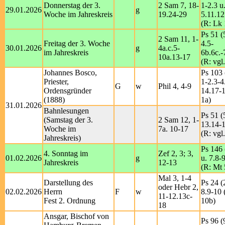
Donnerstag der 3.
2 Sam 7, 18-
1-2.3 u
29.01.2026
g
Woche im Jahreskreis
19.24-29
5.11.12
(R: Lk 
Ps 51 (
2 Sam 11, 1-
Freitag der 3. Woche
4.5-
30.01.2026
g
4a.c.5-
im Jahreskreis
6b.6c.-
10a.13-17
(R: vgl.
Johannes Bosco,
Ps 103 
Priester,
1-2.3-4
G
w
Phil 4, 4-9
Ordensgründer
14.17-1
(1888)
1a)
31.01.2026
Bahnlesungen
Ps 51 (
(Samstag der 3.
2 Sam 12, 1-
13.14-
Woche im
7a. 10-17
(R: vgl
Jahreskreis)
Ps 146 
4. Sonntag im
Zef 2, 3; 3,
01.02.2026
g
u. 7.8-
Jahreskreis
12-13
(R: Mt 
Mal 3, 1-4
Darstellung des
Ps 24 (
oder Hebr 2,
02.02.2026
Herrn
F
w
8.9-10 
11-12.13c-
Fest 2. Ordnung
10b)
18
Ansgar, Bischof von
Ps 96 (