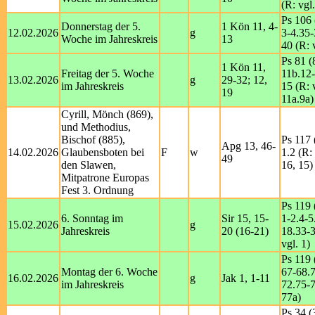
(R: vgl
Ps 106 
Donnerstag der 5.
1 Kön 11, 4-
12.02.2026
g
3-4.35-
Woche im Jahreskreis
13
40 (R: 
Ps 81 (
1 Kön 11,
Freitag der 5. Woche
11b.12-
13.02.2026
g
29-32; 12,
im Jahreskreis
15 (R: 
19
11a.9a)
Cyrill, Mönch (869),
und Methodius,
Bischof (885),
Ps 117 
Apg 13, 46-
14.02.2026
Glaubensboten bei
F
w
1.2 (R:
49
den Slawen,
16, 15)
Mitpatrone Europas
Fest 3. Ordnung
Ps 119 
6. Sonntag im
Sir 15, 15-
1-2.4-5
15.02.2026
g
Jahreskreis
20 (16-21)
18.33-3
vgl. 1)
Ps 119 
Montag der 6. Woche
67-68.
16.02.2026
g
Jak 1, 1-11
im Jahreskreis
72.75-7
77a)
Ps 34 (