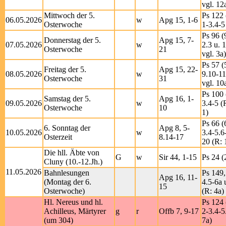
vgl. 12
Mittwoch der 5.
Ps 122 
06.05.2026
w
Apg 15, 1-6
Osterwoche
1-3.4-5
Ps 96 (
Donnerstag der 5.
Apg 15, 7-
07.05.2026
w
2.3 u. 
Osterwoche
21
vgl. 3a)
Ps 57 (
Freitag der 5.
Apg 15, 22-
08.05.2026
w
9.10-11
Osterwoche
31
vgl. 10
Ps 100 
Samstag der 5.
Apg 16, 1-
09.05.2026
w
3.4-5 (
Osterwoche
10
1)
Ps 66 (
6. Sonntag der
Apg 8, 5-
10.05.2026
w
3.4-5.6
Osterzeit
8.14-17
20 (R: 
Die hll. Äbte von
G
w
Sir 44, 1-15
Ps 24 (
Cluny (10.-12.Jh.)
11.05.2026
Bahnlesungen
Ps 149,
Apg 16, 11-
(Montag der 6.
4.5-6a 
15
Osterwoche)
(R: 4a)
Hl. Nereus und hl.
Ps 124 
Achilleus, Märtyrer
g
r
Offb 7, 9-17
2-3.4-5
(um 304)
7a)