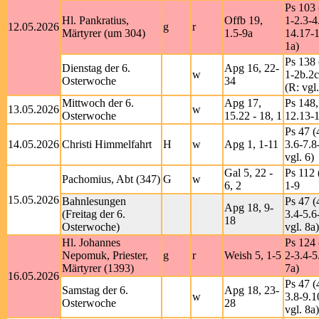
Ps 103 
Hl. Pankratius,
Offb 19,
1-2.3-4
12.05.2026
g
r
Märtyrer (um 304)
1.5-9a
14.17-1
1a)
Ps 138 
Dienstag der 6.
Apg 16, 22-
w
1-2b.2c
Osterwoche
34
(R: vgl
Mittwoch der 6.
Apg 17,
Ps 148,
13.05.2026
w
Osterwoche
15.22 - 18, 1
12.13-
Ps 47 (
14.05.2026
Christi Himmelfahrt
H
w
Apg 1, 1-11
3.6-7.8
vgl. 6)
Gal 5, 22 -
Ps 112 
Pachomius, Abt (347)
G
w
6, 2
1-9
15.05.2026
Bahnlesungen
Ps 47 (
Apg 18, 9-
(Freitag der 6.
3.4-5.6
18
Osterwoche)
vgl. 8a)
Hl. Johannes
Ps 124 
Nepomuk, Priester,
g
r
Weish 5, 1-5
2-3.4-5
Märtyrer (1393)
7a)
16.05.2026
Ps 47 (
Samstag der 6.
Apg 18, 23-
w
3.8-9.1
Osterwoche
28
vgl. 8a)