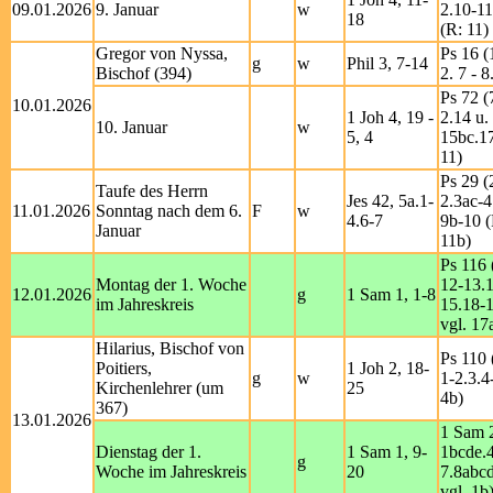
09.01.2026
9. Januar
w
2.10-11
18
(R: 11)
Gregor von Nyssa,
Ps 16 (1
g
w
Phil 3, 7-14
Bischof (394)
2. 7 - 8
Ps 72 (
10.01.2026
1 Joh 4, 19 -
2.14 u.
10. Januar
w
5, 4
15bc.17
11)
Ps 29 (
Taufe des Herrn
Jes 42, 5a.1-
2.3ac-4
11.01.2026
Sonntag nach dem 6.
F
w
4.6-7
9b-10 (
Januar
11b)
Ps 116 
Montag der 1. Woche
12-13.
12.01.2026
g
1 Sam 1, 1-8
im Jahreskreis
15.18-1
vgl. 17
Hilarius, Bischof von
Ps 110 
Poitiers,
1 Joh 2, 18-
g
w
1-2.3.4
Kirchenlehrer (um
25
4b)
367)
13.01.2026
1 Sam 
Dienstag der 1.
1 Sam 1, 9-
1bcde.4
g
Woche im Jahreskreis
20
7.8abcd
vgl. 1b