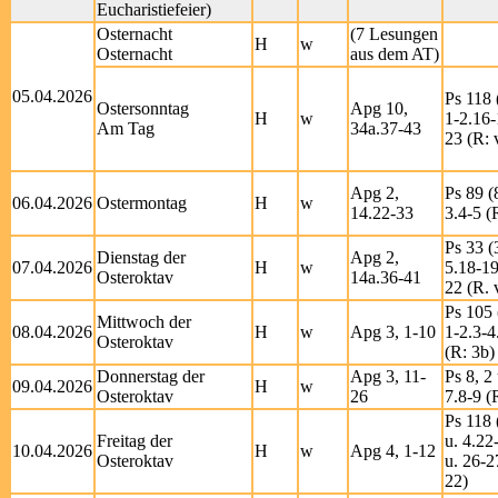
Eucharistiefeier)
Osternacht
(7 Lesungen
H
w
Osternacht
aus dem AT)
05.04.2026
Ps 118 
Ostersonntag
Apg 10,
H
w
1-2.16-
Am Tag
34a.37-43
23 (R: 
Apg 2,
Ps 89 (
06.04.2026
Ostermontag
H
w
14.22-33
3.4-5 (
Ps 33 (
Dienstag der
Apg 2,
07.04.2026
H
w
5.18-19
Osteroktav
14a.36-41
22 (R. 
Ps 105 
Mittwoch der
08.04.2026
H
w
Apg 3, 1-10
1-2.3-4
Osteroktav
(R: 3b)
Donnerstag der
Apg 3, 11-
Ps 8, 2 
09.04.2026
H
w
Osteroktav
26
7.8-9 (
Ps 118 
Freitag der
u. 4.22
10.04.2026
H
w
Apg 4, 1-12
Osteroktav
u. 26-2
22)