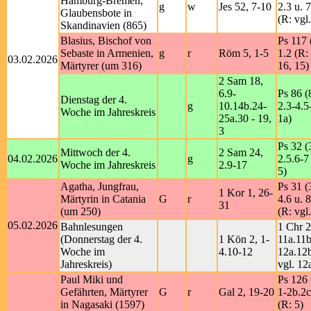
Hamburg-Bremen,
g
w
Jes 52, 7-10
2.3 u. 7
Glaubensbote in
(R: vgl.
Skandinavien (865)
Blasius, Bischof von
Ps 117 
Sebaste in Armenien,
g
r
Röm 5, 1-5
1.2 (R:
03.02.2026
Märtyrer (um 316)
16, 15)
2 Sam 18,
6.9-
Ps 86 (
Dienstag der 4.
g
10.14b.24-
2.3-4.5
Woche im Jahreskreis
25a.30 - 19,
1a)
3
Ps 32 (
Mittwoch der 4.
2 Sam 24,
04.02.2026
g
2.5.6-7
Woche im Jahreskreis
2.9-17
5)
Agatha, Jungfrau,
Ps 31 (
1 Kor 1, 26-
Märtyrin in Catania
G
r
4.6 u. 
31
(um 250)
(R: vgl.
05.02.2026
Bahnlesungen
1 Chr 2
(Donnerstag der 4.
1 Kön 2, 1-
11a.11b
Woche im
4.10-12
12a.12b
Jahreskreis)
vgl. 12
Paul Miki und
Ps 126 
Gefährten, Märtyrer
G
r
Gal 2, 19-20
1-2b.2c
in Nagasaki (1597)
(R: 5)