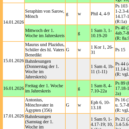
Ps 103 
Seraphim von Sarow,
1-2.3-4
g
w
Phil 4, 4-9
Mönch
14.17-
(R:1a)
14.01.2026
Ps 40 (
Mittwoch der 1.
1 Sam 3, 1-
g
4ab.7-8
Woche im Jahreskreis
10.19-20
(R: 8a.
Maurus und Plazidus,
1 Kor 1, 26-
Schüler des hl. Vaters
G
w
Ps 15
31
Benedikt
15.01.2026
Bahnlesungen
Ps 44 (
(Donnerstag der 1.
1 Sam 4, 1b-
11.14-
Woche im
11 (1-11)
(R: vgl
Jahreskreis)
Ps 89 (
Freitag der 1. Woche
1 Sam 8, 4-
16.01.2026
g
17.18-1
im Jahreskreis
7.10-22a
2a)
Antonius,
Ps 16 (
Eph 6, 10-
Mönchsvater in
G
w
u. 5.7-8
13.18
Ägypten (356)
(R: vgl.
17.01.2026
Bahnlesungen
1 Sam 9, 1-
Ps 21 (
(Samstag der 1.
4.17-19; 10,
3.4-5.6
Woche im