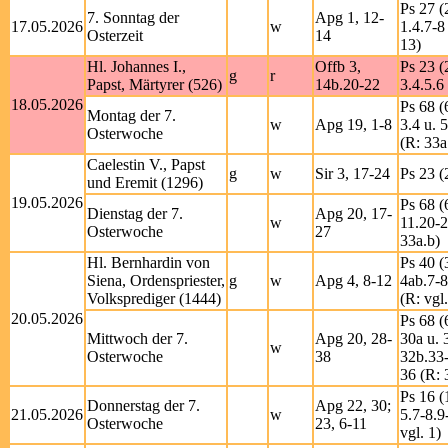
Ps 27 (
7. Sonntag der
Apg 1, 12-
17.05.2026
w
1.4.7-8
Osterzeit
14
13)
Hl. Johannes I.,
Offb 3,
Ps 23 (
g
r
Papst, Märtyrer (526)
14b.20-22
3.4.5.6
18.05.2026
Ps 68 (
Montag der 7.
w
Apg 19, 1-8
3.4 u. 
Osterwoche
(R: 33a
Caelestin V., Papst
g
w
Sir 3, 17-24
Ps 23 (
und Eremit (1296)
19.05.2026
Ps 68 (
Dienstag der 7.
Apg 20, 17-
w
11.20-2
Osterwoche
27
33a.b)
Hl. Bernhardin von
Ps 40 (
Siena, Ordenspriester,
g
w
Apg 4, 8-12
4ab.7-8
Volksprediger (1444)
(R: vgl
20.05.2026
Ps 68 (
Mittwoch der 7.
Apg 20, 28-
30a u. 
w
Osterwoche
38
32b.33
36 (R: 
Ps 16 (
Donnerstag der 7.
Apg 22, 30;
21.05.2026
w
5.7-8.9
Osterwoche
23, 6-11
vgl. 1)