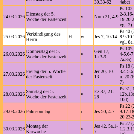
30.33-62
4abc)
Ps 102 
Dienstag der 5.
2-3.16-
24.03.2026
v
Num 21, 4-9
Woche der Fastenzeit
19.20-2
vgl. 2)
Ps 40 (
Verkündigung des
25.03.2026
H
w
Jes 7, 10-14
8.9-10.
Herrn
vgl. 8a
Ps 105 
Donnerstag der 5.
Gen 17,
26.03.2026
v
4-5.6-7
Woche der Fastenzeit
1a.3-9
7a.8a)
Ps 18 (
Freitag der 5. Woche
Jer 20, 10-
3.4-5.6
27.03.2026
v
der Fastenzeit
13
u. 20 (R
7)
Ps 31, 
Samstag der 5.
Ez 37, 21-
28.03.2026
v
12b.13(
Woche der Fastenzeit
28
10d)
Ps 22 (
29.03.2026
Palmsonntag
r
Jes 50, 4-7
9.17-18
20.23-2
Ps 27 (
Montag der
Jes 42, 5a.1-
30.03.2026
v
1.2.3.1
Karwoche
7