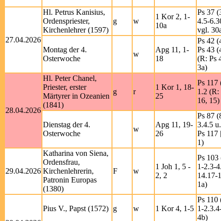
Hl. Petrus Kanisius,
Ps 37 (
1 Kor 2, 1-
Ordenspriester,
g
w
4.5-6.3
10a
Kirchenlehrer (1597)
vgl. 30
27.04.2026
Ps 42 (
Montag der 4.
Apg 11, 1-
Ps 43 (
w
Osterwoche
18
(R: Ps 
3a)
Hl. Peter Chanel,
Ps 117 
Priester, erster
1 Kor 1, 18-
g
r
1.2 (R:
Märtyrer in Ozeanien
25
16, 15)
(1841)
28.04.2026
Ps 87 (
Dienstag der 4.
Apg 11, 19-
3.4.5 u.
w
Osterwoche
26
Ps 117 
1)
Katharina von Siena,
Ps 103 
Ordensfrau,
1 Joh 1, 5 -
1-2.3-4
29.04.2026
Kirchenlehrerin,
F
w
2, 2
14.17-1
Patronin Europas
1a)
(1380)
Ps 110 
Pius V., Papst (1572)
g
w
1 Kor 4, 1-5
1-2.3.4
4b)