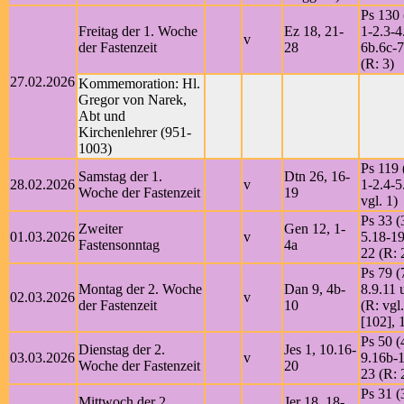
Ps 130 
Freitag der 1. Woche
Ez 18, 21-
1-2.3-4
v
der Fastenzeit
28
6b.6c-7
(R: 3)
27.02.2026
Kommemoration: Hl.
Gregor von Narek,
Abt und
Kirchenlehrer (951-
1003)
Ps 119 
Samstag der 1.
Dtn 26, 16-
28.02.2026
v
1-2.4-5
Woche der Fastenzeit
19
vgl. 1)
Ps 33 (
Zweiter
Gen 12, 1-
01.03.2026
v
5.18-19
Fastensonntag
4a
22 (R: 
Ps 79 (
Montag der 2. Woche
Dan 9, 4b-
8.9.11 
02.03.2026
v
der Fastenzeit
10
(R: vgl
[102], 
Ps 50 (
Dienstag der 2.
Jes 1, 10.16-
03.03.2026
v
9.16b-1
Woche der Fastenzeit
20
23 (R: 
Ps 31 (
Mittwoch der 2.
Jer 18, 18-