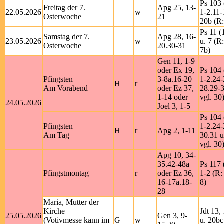
Ps 103 
Freitag der 7.
Apg 25, 13-
22.05.2026
w
1-2.11-
Osterwoche
21
20b (R:
Ps 11 (
Samstag der 7.
Apg 28, 16-
23.05.2026
w
u. 7 (R:
Osterwoche
20.30-31
7b)
Gen 11, 1-9
oder Ex 19,
Ps 104 
Pfingsten
3-8a.16-20
1-2.24-
H
r
Am Vorabend
oder Ez 37,
28.29-3
1-14 oder
vgl. 30
24.05.2026
Joel 3, 1-5
Ps 104 
Pfingsten
1-2.24-
H
r
Apg 2, 1-11
Am Tag
30.31 u
vgl. 30
Apg 10, 34-
35.42-48a
Ps 117 
Pfingstmontag
r
oder Ez 36,
1-2 (R:
16-17a.18-
8)
28
Maria, Mutter der
Kirche
Jdt 13,
25.05.2026
Gen 3, 9-
(Votivmesse kann im
G
w
u. 20bc