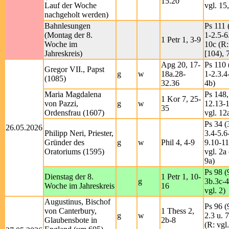
15.20
Lauf der Woche
vgl. 15
nachgeholt werden)
Bahnlesungen
Ps 111 
(Montag der 8.
1-2.5-6
1 Petr 1, 3-9
Woche im
10c (R:
Jahreskreis)
[104), 
Apg 20, 17-
Ps 110 
Gregor VII., Papst
g
w
18a.28-
1-2.3.4
(1085)
32.36
4b)
Maria Magdalena
Ps 148,
1 Kor 7, 25-
von Pazzi,
g
w
12.13-1
35
Ordensfrau (1607)
vgl. 12
Ps 34 (
26.05.2026
Philipp Neri, Priester,
3.4-5.6
Gründer des
g
w
Phil 4, 4-9
9.10-11
Oratoriums (1595)
vgl. 2a
9a)
Ps 98 (
Dienstag der 8.
1 Petr 1, 10-
g
3b.3c-4
Woche im Jahreskreis
16
vgl. 2)
Augustinus, Bischof
Ps 96 (
von Canterbury,
1 Thess 2,
g
w
2.3 u. 7
Glaubensbote in
2b-8
(R: vgl.