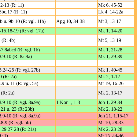
12-13 (R: 11)
Mk 6, 45-52
5bc.17 (R: 11)
Lk 4, 14-22a
b u. 9b-10 (R: vgl. 11b)
Apg 10, 34-38
Mt 3, 13-17
-15.18-19 (R: vgl. 17a)
Mk 1, 14-20
 (R: 4b)
Mt 5, 13-19
7.8abcd (R: vgl. 1b)
Mk 1, 21-28
8.9-10 (R: 8a.9a)
Mk 1, 29-39
5.24-25 (R: vgl. 27b)
Mk 1, 40-45
9 (R: 2a)
Mk 2, 1-12
.9 u. 11 (R: vgl. 5a)
Mt 19, 16-26
 (R: 2a)
Mk 2, 13-17
8.9-10 (R: vgl. 8a.9a)
1 Kor 1, 1-3
Joh 1, 29-34
.21 u. 23 (R: 23b)
Mk 2, 18-22
8.9-10 (R: vgl. 8a.9a)
Joh 21, 1.15-17
.8-9 (R: vgl. 5b)
Mt 10, 28-33
. 29.27-28 (R: 21a)
Mk 2, 23-28
R: 1)
Mt 13, 44-46