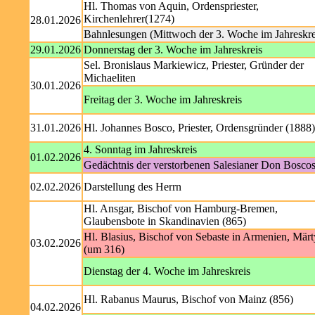
Hl. Thomas von Aquin, Ordenspriester,
Kirchenlehrer(1274)
28.01.2026
Bahnlesungen (Mittwoch der 3. Woche im Jahreskre
29.01.2026
Donnerstag der 3. Woche im Jahreskreis
Sel. Bronislaus Markiewicz, Priester, Gründer der
Michaeliten
30.01.2026
Freitag der 3. Woche im Jahreskreis
31.01.2026
Hl. Johannes Bosco, Priester, Ordensgründer (1888)
4. Sonntag im Jahreskreis
01.02.2026
Gedächtnis der verstorbenen Salesianer Don Bosco
02.02.2026
Darstellung des Herrn
Hl. Ansgar, Bischof von Hamburg-Bremen,
Glaubensbote in Skandinavien (865)
Hl. Blasius, Bischof von Sebaste in Armenien, Märt
03.02.2026
(um 316)
Dienstag der 4. Woche im Jahreskreis
Hl. Rabanus Maurus, Bischof von Mainz (856)
04.02.2026