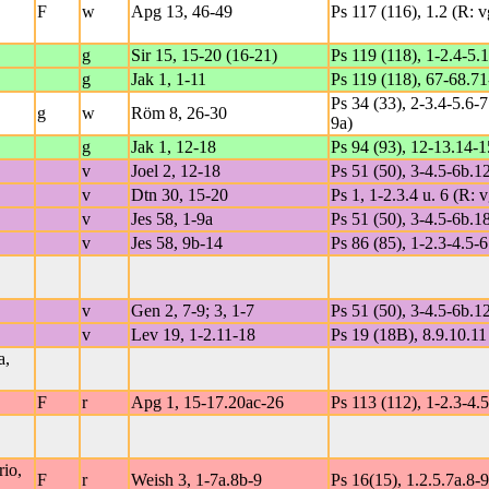
F
w
Apg 13, 46-49
Ps 117 (116), 1.2 (R: 
g
Sir 15, 15-20 (16-21)
Ps 119 (118), 1-2.4-5.
g
Jak 1, 1-11
Ps 119 (118), 67-68.71
Ps 34 (33), 2-3.4-5.6-7
g
w
Röm 8, 26-30
9a)
g
Jak 1, 12-18
Ps 94 (93), 12-13.14-1
v
Joel 2, 12-18
Ps 51 (50), 3-4.5-6b.12
v
Dtn 30, 15-20
Ps 1, 1-2.3.4 u. 6 (R: v
v
Jes 58, 1-9a
Ps 51 (50), 3-4.5-6b.1
v
Jes 58, 9b-14
Ps 86 (85), 1-2.3-4.5-6
v
Gen 2, 7-9; 3, 1-7
Ps 51 (50), 3-4.5-6b.12
v
Lev 19, 1-2.11-18
Ps 19 (18B), 8.9.10.11 
a,
F
r
Apg 1, 15-17.20ac-26
Ps 113 (112), 1-2.3-4.5
rio,
F
r
Weish 3, 1-7a.8b-9
Ps 16(15), 1.2.5.7a.8-