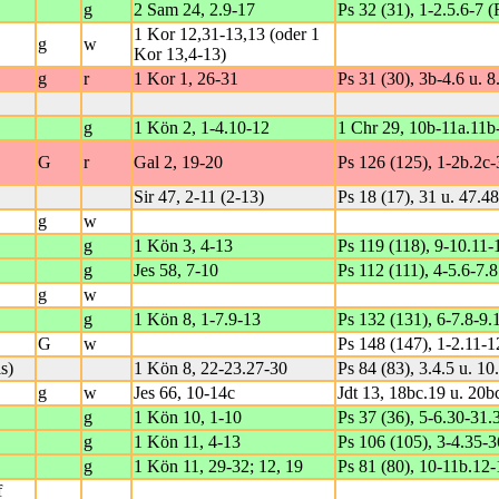
g
2 Sam 24, 2.9-17
Ps 32 (31), 1-2.5.6-7 (
1 Kor 12,31-13,13 (oder 1
g
w
Kor 13,4-13)
g
r
1 Kor 1, 26-31
Ps 31 (30), 3b-4.6 u. 8
g
1 Kön 2, 1-4.10-12
1 Chr 29, 10b-11a.11b-
G
r
Gal 2, 19-20
Ps 126 (125), 1-2b.2c-
Sir 47, 2-11 (2-13)
Ps 18 (17), 31 u. 47.4
g
w
g
1 Kön 3, 4-13
Ps 119 (118), 9-10.11-
g
Jes 58, 7-10
Ps 112 (111), 4-5.6-7.8
g
w
g
1 Kön 8, 1-7.9-13
Ps 132 (131), 6-7.8-9.1
G
w
Ps 148 (147), 1-2.11-1
s)
1 Kön 8, 22-23.27-30
Ps 84 (83), 3.4.5 u. 10
g
w
Jes 66, 10-14c
Jdt 13, 18bc.19 u. 20bc
g
1 Kön 10, 1-10
Ps 37 (36), 5-6.30-31.
g
1 Kön 11, 4-13
Ps 106 (105), 3-4.35-36
g
1 Kön 11, 29-32; 12, 19
Ps 81 (80), 10-11b.12-
f