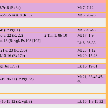
3.7c-8 (R: 3a)
Mt 7, 7-12
-6b.6c-7a u. 8 (R: 3)
Mt 5, 20-26
-8 (R: vgl. 1)
Mt 5, 43-48
20 u. 22 (R: 22)
2 Tim 1, 8b-10
Mt 17, 1-9
 u. 13 (R: vgl. Ps 103 [102],
Lk 6, 36-38
.21 u. 23 (R: 23b)
Mt 23, 1-12
14.15-16 (R: 17b)
Mt 20, 17-28
gl. Jer 17, 7)
Lk 16, 19-31
Mt 21, 33-43.45-
-19.20-21 (R: vgl. 5a)
46
-10.11-12 (R: vgl. 8)
Lk 15, 1-3.11-32