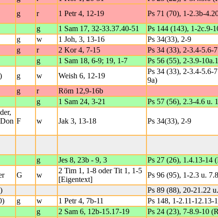
g
r
1 Petr 4, 12-19
Ps 71 (70), 1-2.3b-4.2
g
1 Sam 17, 32-33.37.40-51
Ps 144 (143), 1-2c.9-1
g
w
1 Joh, 3, 13-16
Ps 34(33), 2-9
g
r
2 Kor 4, 7-15
Ps 34 (33), 2-3.4-5.6-7
g
1 Sam 18, 6-9; 19, 1-7
Ps 56 (55), 2-3.9-10a.
Ps 34 (33), 2-3.4-5.6-7
)
g
w
Weish 6, 12-19
9a)
g
r
Röm 12,9-16b
g
1 Sam 24, 3-21
Ps 57 (56), 2.3-4.6 u. 
der,
r Don
F
w
Jak 3, 13-18
Ps 34(33), 2-9
g
Jes 8, 23b - 9, 3
Ps 27 (26), 1.4.13-14 (
2 Tim 1, 1-8 oder Tit 1, 1-5
er
G
w
Ps 96 (95), 1-2.3 u. 7.8
[Eigentext]
)
Ps 89 (88), 20-21.22 u
0)
g
w
1 Petr 4, 7b-11
Ps 148, 1-2.11-12.13-1
g
2 Sam 6, 12b-15.17-19
Ps 24 (23), 7-8.9-10 (R