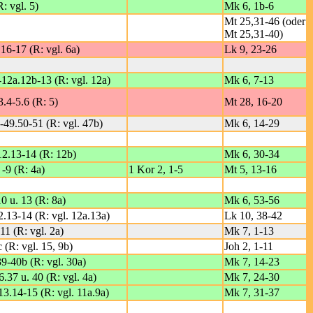
R: vgl. 5)
Mk 6, 1b-6
Mt 25,31-46 (oder
Mt 25,31-40)
.16-17 (R: vgl. 6a)
Lk 9, 23-26
12a.12b-13 (R: vgl. 12a)
Mk 6, 7-13
3.4-5.6 (R: 5)
Mt 28, 16-20
8-49.50-51 (R: vgl. 47b)
Mk 6, 14-29
12.13-14 (R: 12b)
Mk 6, 30-34
 -9 (R: 4a)
1 Kor 2, 1-5
Mt 5, 13-16
0 u. 13 (R: 8a)
Mk 6, 53-56
2.13-14 (R: vgl. 12a.13a)
Lk 10, 38-42
.11 (R: vgl. 2a)
Mk 7, 1-13
 (R: vgl. 15, 9b)
Joh 2, 1-11
39-40b (R: vgl. 30a)
Mk 7, 14-23
.37 u. 40 (R: vgl. 4a)
Mk 7, 24-30
13.14-15 (R: vgl. 11a.9a)
Mk 7, 31-37