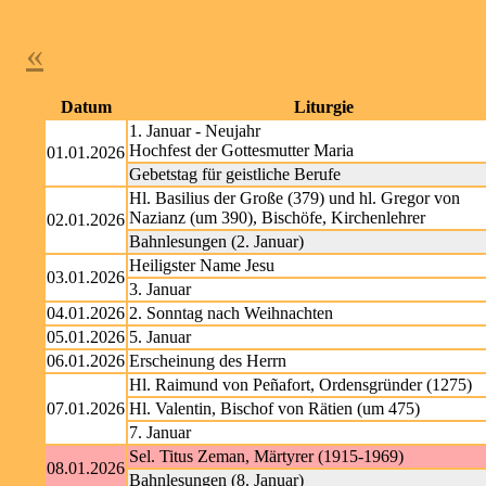
«
Datum
Liturgie
1. Januar - Neujahr
Hochfest der Gottesmutter Maria
01.01.2026
Gebetstag für geistliche Berufe
Hl. Basilius der Große (379) und hl. Gregor von
Nazianz (um 390), Bischöfe, Kirchenlehrer
02.01.2026
Bahnlesungen (2. Januar)
Heiligster Name Jesu
03.01.2026
3. Januar
04.01.2026
2. Sonntag nach Weihnachten
05.01.2026
5. Januar
06.01.2026
Erscheinung des Herrn
Hl. Raimund von Peñafort, Ordensgründer (1275)
07.01.2026
Hl. Valentin, Bischof von Rätien (um 475)
7. Januar
Sel. Titus Zeman, Märtyrer (1915-1969)
08.01.2026
Bahnlesungen (8. Januar)