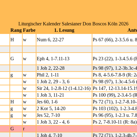
Liturgischer Kalender Salesianer Don Boscos Köln 2026
Rang
Farbe
1. Lesung
Ant
H
w
Num 6, 22-27
Ps 67 (66), 2-3.5.6 u. 
G
w
Eph 4, 1-7.11-13
Ps 23 (22), 1-3.4.5.6 (
1 Joh 2, 22-28
Ps 98 (97), 1.2-3b.3c-4
g
w
Phil 2, 1-11
Ps 8, 4-5.6-7.8-9 (R: 2
w
1 Joh 2, 29 - 3, 6
Ps 98 (97), 1.3c-4.5-6 
w
Sir 24, 1-2.8-12 (1-4.12-16)
Ps 147, 12-13.14-15.19
w
1 Joh 3, 11-21
Ps 100 (99), 2-3.4-5 (R
H
w
Jes 60, 1-6
Ps 72 (71), 1-2.7-8.10
g
w
2 Kor 5, 14-20
Ps 103 (102), 1-2.3-4.
g
w
Jes 52, 7-10
Ps 96 (95), 1-2.3 u. 7.8
w
1 Joh 3, 22 - 4, 6
Ps 2, 7-8.10-11 (R: 8a)
G
r
1 Joh 4, 7-10
Ps 72 (71), 1-2.3-4b.7-