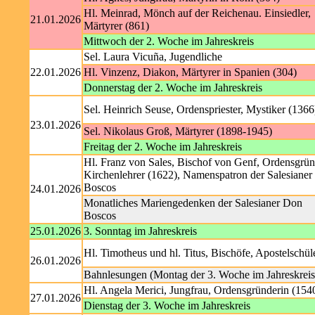
Hl. Meinrad, Mönch auf der Reichenau. Einsiedler,
21.01.2026
Märtyrer (861)
Mittwoch der 2. Woche im Jahreskreis
Sel. Laura Vicuña, Jugendliche
22.01.2026
Hl. Vinzenz, Diakon, Märtyrer in Spanien (304)
Donnerstag der 2. Woche im Jahreskreis
Sel. Heinrich Seuse, Ordenspriester, Mystiker (1366
23.01.2026
Sel. Nikolaus Groß, Märtyrer (1898-1945)
Freitag der 2. Woche im Jahreskreis
Hl. Franz von Sales, Bischof von Genf, Ordensgrün
Kirchenlehrer (1622), Namenspatron der Salesiane
Boscos
24.01.2026
Monatliches Mariengedenken der Salesianer Don
Boscos
25.01.2026
3. Sonntag im Jahreskreis
Hl. Timotheus und hl. Titus, Bischöfe, Apostelschül
26.01.2026
Bahnlesungen (Montag der 3. Woche im Jahreskreis
Hl. Angela Merici, Jungfrau, Ordensgründerin (154
27.01.2026
Dienstag der 3. Woche im Jahreskreis