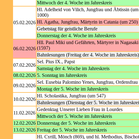
Mittwoch der 4. Woche im Jahreskreis
Hl. Adelheid von Vilich, Jungfrau und Äbtissin (um
1000)
Hl. Agatha, Jungfrau, Märtyrin in Catania (um 250)
05.02.2026
Gebetstag für geistliche Berufe
Donnerstag der 4. Woche im Jahreskreis
Hll. Paul Miki und Gefährten, Märtyrer in Nagasaki
(1597)
06.02.2026
Bahnlesungen (Freitag der 4. Woche im Jahreskreis)
Sel. Pius IX., Papst
07.02.2026
Samstag der 4. Woche im Jahreskreis
08.02.2026
5. Sonntag im Jahreskreis
Sel. Eusebia Palomino Yenes, Jungfrau, Ordensfrau
09.02.2026
Montag der 5. Woche im Jahreskreis
Hl. Scholastika, Jungfrau (um 547)
10.02.2026
Bahnlesungen (Dienstag der 5. Woche im Jahreskrei
Gedenktag Unserer Lieben Frau in Lourdes
11.02.2026
Mittwoch der 5. Woche im Jahreskreis
12.02.2026
Donnerstag der 5. Woche im Jahreskreis
13.02.2026
Freitag der 5. Woche im Jahreskreis
Hl. Cyrill, Mönch (869), und hl. Methodius, Bischo