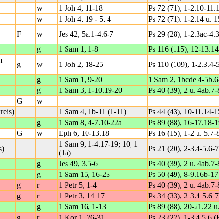
w
1 Joh 4, 11-18
Ps 72 (71), 1-2.10-11.
w
1 Joh 4, 19 - 5, 4
Ps 72 (71), 1-2.14 u. 1
F
w
Jes 42, 5a.1-4.6-7
Ps 29 (28), 1-2.3ac-4.3
g
1 Sam 1, 1-8
Ps 116 (115), 12-13.14
m
g
w
1 Joh 2, 18-25
Ps 110 (109), 1-2.3.4-5
g
1 Sam 1, 9-20
1 Sam 2, 1bcde.4-5b.6-
g
1 Sam 3, 1-10.19-20
Ps 40 (39), 2 u. 4ab.7-
G
w
reis)
1 Sam 4, 1b-11 (1-11)
Ps 44 (43), 10-11.14-1
g
1 Sam 8, 4-7.10-22a
Ps 89 (88), 16-17.18-1
G
w
Eph 6, 10-13.18
Ps 16 (15), 1-2 u. 5.7-8
1 Sam 9, 1-4.17-19; 10, 1
s)
Ps 21 (20), 2-3.4-5.6-7
(1a)
g
Jes 49, 3.5-6
Ps 40 (39), 2 u. 4ab.7-
g
1 Sam 15, 16-23
Ps 50 (49), 8-9.16b-17
g
r
1 Petr 5, 1-4
Ps 40 (39), 2 u. 4ab.7-
g
r
1 Petr 3, 14-17
Ps 34 (33), 2-3.4-5.6-7
g
1 Sam 16, 1-13
Ps 89 (88), 20-21.22 u
g
r
1 Kor 1, 26-31
Ps 23 (22), 1-3.4.5.6 (