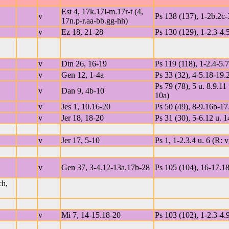
Est 4, 17k.17l-m.17r-t (4,
v
Ps 138 (137), 1-2b.2c-
17n.p-r.aa-bb.gg-hh)
v
Ez 18, 21-28
Ps 130 (129), 1-2.3-4.5
v
Dtn 26, 16-19
Ps 119 (118), 1-2.4-5.7
v
Gen 12, 1-4a
Ps 33 (32), 4-5.18-19.
Ps 79 (78), 5 u. 8.9.11
v
Dan 9, 4b-10
10a)
v
Jes 1, 10.16-20
Ps 50 (49), 8-9.16b-17
v
Jer 18, 18-20
Ps 31 (30), 5-6.12 u. 
v
Jer 17, 5-10
Ps 1, 1-2.3.4 u. 6 (R: v
v
Gen 37, 3-4.12-13a.17b-28
Ps 105 (104), 16-17.18
ch,
v
Mi 7, 14-15.18-20
Ps 103 (102), 1-2.3-4.9