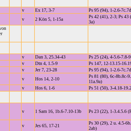
v
Ex 17, 3-7
Ps 95 (94), 1-2.6-7c.7d
Ps 42 (41), 2-3; Ps 43 (
v
2 Kön 5, 1-15a
3a)
von
er
v
Dan 3, 25.34-43
Ps 25 (24), 4-5.6-7.8-9
v
Dtn 4, 1.5-9
Ps 147, 12-13.15-16.1
v
Jer 7, 23-28
Ps 95 (94), 1-2.6-7c.7d
Ps 81 (80), 6c-8b.8c-9
v
Hos 14, 2-10
11a.9a)
v
Hos 6, 1-6
Ps 51 (50), 3-4.18-19.
v
1 Sam 16, 1b.6-7.10-13b
Ps 23 (22), 1-3.4.5.6 (
Ps 30 (29), 2 u. 4.5-6b
v
Jes 65, 17-21
2ab)