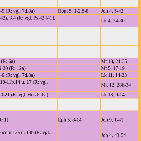
-9 (R: vgl. 7d.8a)
Röm 5, 1-2.5-8
Joh 4, 5-42
42), 3.4 (R: vgl. Ps 42 [41],
Lk 4, 24-30
 (R: 6a)
Mt 18, 21-35
9-20 (R: 12a)
Mt 5, 17-19
-9 (R: vgl. 7d.8a)
Lk 11, 14-23
.10-11b.14 u. 17 (R: vgl.
Mk 12, 28b-34
20-21 (R: vgl. Hos 6, 6a)
Lk 18, 9-14
R: 1)
Eph 5, 8-14
Joh 9, 1-41
.6cd u.12a u. 13b (R: vgl.
Joh 4, 43-54