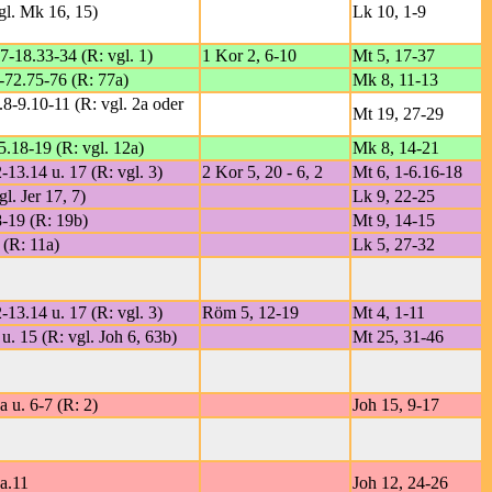
vgl. Mk 16, 15)
Lk 10, 1-9
17-18.33-34 (R: vgl. 1)
1 Kor 2, 6-10
Mt 5, 17-37
-72.75-76 (R: 77a)
Mk 8, 11-13
.8-9.10-11 (R: vgl. 2a oder
Mt 19, 27-29
5.18-19 (R: vgl. 12a)
Mk 8, 14-21
-13.14 u. 17 (R: vgl. 3)
2 Kor 5, 20 - 6, 2
Mt 6, 1-6.16-18
gl. Jer 17, 7)
Lk 9, 22-25
8-19 (R: 19b)
Mt 9, 14-15
 (R: 11a)
Lk 5, 27-32
-13.14 u. 17 (R: vgl. 3)
Röm 5, 12-19
Mt 4, 1-11
u. 15 (R: vgl. Joh 6, 63b)
Mt 25, 31-46
a u. 6-7 (R: 2)
Joh 15, 9-17
9a.11
Joh 12, 24-26