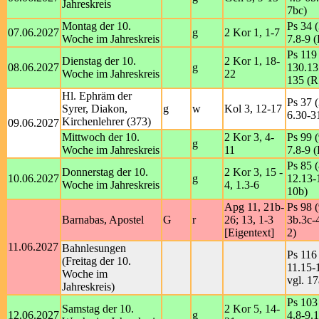
Jahreskreis
7bc)
Montag der 10.
Ps 34 (
07.06.2027
g
2 Kor 1, 1-7
Woche im Jahreskreis
7.8-9 (
Ps 119
Dienstag der 10.
2 Kor 1, 18-
08.06.2027
g
130.13
Woche im Jahreskreis
22
135 (R
Hl. Ephräm der
Ps 37 (
Syrer, Diakon,
g
w
Kol 3, 12-17
6.30-31
Kirchenlehrer (373)
09.06.2027
Mittwoch der 10.
2 Kor 3, 4-
Ps 99 (
g
Woche im Jahreskreis
11
7.8-9 (
Ps 85 (
Donnerstag der 10.
2 Kor 3, 15 -
10.06.2027
g
12.13-1
Woche im Jahreskreis
4, 1.3-6
10b)
Apg 11, 21b-
Ps 98 (
Barnabas, Apostel
G
r
26; 13, 1-3
3b.3c-4
[Eigentext]
2)
11.06.2027
Bahnlesungen
Ps 116 
(Freitag der 10.
11.15-
Woche im
vgl. 17
Jahreskreis)
Ps 103 
Samstag der 10.
2 Kor 5, 14-
12.06.2027
g
4.8-9.1