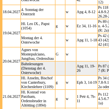
12)
Ps 118 
4. Sonntag der
18.04.2027
w
Apg 4, 8-12
4.8-9.
Osterzeit
26.28-
Ps 89 (
Hl. Leo IX., Papst
g
w
Ez 34, 11-16
u. 4-5.
(1054)
(R: 2a)
19.04.2027
Ps 42 (
Montag der 4.
w
Apg 11, 1-18
43 (42)
Osterwoche
42 (41)
Agnes von
Montepulciano,
G
w
Jungfrau, Ordensfrau
20.04.2027
Bahnlesungen
Apg 11, 19-
Ps 87 (
(Dienstag der 4.
26
7 (R: P
Osterwoche)
Hl. Anselm, Bischof
Ps 34 (
von Canterbury,
g
w
Eph 3, 14-19
7.8-9.1
Kirchenlehrer (1109)
2a ode
Hl. Konrad von
Ps 112 
21.04.2027
Parzham,
1 Petr 4, 7b-
g
w
4.5-6.7
Ordensbruder in
11
1a)
Altötting (1894)