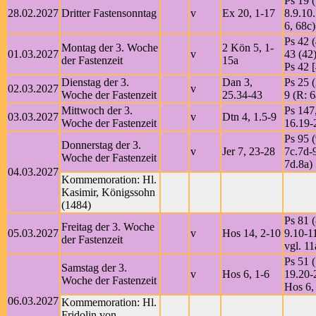
Ps 19 (
28.02.2027
Dritter Fastensonntag
v
Ex 20, 1-17
8.9.10
6, 68c)
Ps 42 (
Montag der 3. Woche
2 Kön 5, 1-
01.03.2027
v
43 (42)
der Fastenzeit
15a
Ps 42 [
Dienstag der 3.
Dan 3,
Ps 25 (
02.03.2027
v
Woche der Fastenzeit
25.34-43
9 (R: 6
Mittwoch der 3.
Ps 147
03.03.2027
v
Dtn 4, 1.5-9
Woche der Fastenzeit
16.19-
Ps 95 (
Donnerstag der 3.
v
Jer 7, 23-28
7c.7d-9
Woche der Fastenzeit
7d.8a)
04.03.2027
Kommemoration: Hl.
Kasimir, Königssohn
(1484)
Ps 81 (
Freitag der 3. Woche
05.03.2027
v
Hos 14, 2-10
9.10-1
der Fastenzeit
vgl. 11
Ps 51 (
Samstag der 3.
v
Hos 6, 1-6
19.20-2
Woche der Fastenzeit
Hos 6,
06.03.2027
Kommemoration: Hl.
Fridolin von