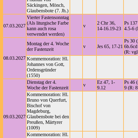
Säckingen, Mönch,
Glaubensbote (7. Jh.)
Vierter Fastensonntag
(Als liturgische Farbe
2 Chr 36,
Ps 137 
07.03.2027
v
kann auch rosa
14-16.19-23
4.5-6 (
verwendet werden)
Ps 30 (
Montag der 4. Woche
v
Jes 65, 17-21
6b.6cd
der Fastenzeit
(R: vgl
08.03.2027
Kommemoration: Hl.
Johannes von Gott,
Ordensgründer
(1550)
Dienstag der 4.
Ez 47, 1-
Ps 46 (
v
Woche der Fastenzeit
9.12
9 (R: 8
Kommemoration: Hl.
Bruno von Querfurt,
Bischof von
Magdeburg,
09.03.2027
Glaubensbote bei den
Preußen, Märtyrer
(1009)
Kommemoration: Hl.