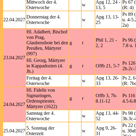
Mittwoch der 4.
Apg 12, 24 -
Ps 67 (
w
Osterwoche
13, 5
(R: 4)
Ps 89 (
Donnerstag der 4.
Apg 13, 13-
22.04.2027
w
u. 4-5.
Osterwoche
25
2a)
Hl. Adalbert, Bischof
von Prag,
Phil 1, 21 -
Ps 96 (
Glaubensbote bei den
g
r
2, 2
7.8 u. 
Preußen, Märtyrer
(997)
23.04.2027
Hl. Georg, Märtyrer
Ps 126 
in Kappadozien (4.
g
r
Offb 21, 5-7
2b.2c-3
Jh.)
Freitag der 4.
Apg 13, 26-
Ps 2, 6
w
Osterwoche
33
(R: 7b
Hl. Fidelis von
Sigmaringen,
Offb 3, 7b-
Ps 116 
g
r
Ordenspriester,
8.11-12
4.5-6.8
24.04.2027
Märtyrer (1622)
Samstag der 4.
Apg 13, 44-
Ps 98 (
w
Osterwoche
52
3b.3c-4
Ps 22 
5. Sonntag der
Apg 9, 26-
25.04.2027
w
u. 30a
Osterzeit
31