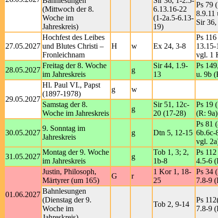
Bahnlesungen
Sir 36, 1-2.5-
Ps 79 (
(Mittwoch der 8.
6.13.16-22
8.9.11 
Woche im
(1-2a.5-6.13-
Sir 36,
Jahreskreis)
19)
Hochfest des Leibes
Ps 116 
27.05.2027
und Blutes Christi –
H
w
Ex 24, 3-8
13.15-
Fronleichnam
vgl. 1 
Freitag der 8. Woche
Sir 44, 1.9-
Ps 149
28.05.2027
g
im Jahreskreis
13
u. 9b (
Hl. Paul VI., Papst
g
w
(1897-1978)
29.05.2027
Samstag der 8.
Sir 51, 12c-
Ps 19 
g
Woche im Jahreskreis
20 (17-28)
(R: 9a)
Ps 81 (
9. Sonntag im
30.05.2027
g
Dtn 5, 12-15
6b.6c-
Jahreskreis
vgl. 2a
Montag der 9. Woche
Tob 1, 3; 2,
Ps 112 
31.05.2027
g
im Jahreskreis
1b-8
4.5-6 (
Justin, Philosoph,
1 Kor 1, 18-
Ps 34 (
G
r
Märtyrer (um 165)
25
7.8-9 (
Bahnlesungen
01.06.2027
(Dienstag der 9.
Ps 112(
Tob 2, 9-14
Woche im
7.8-9 (
Jahreskreis)