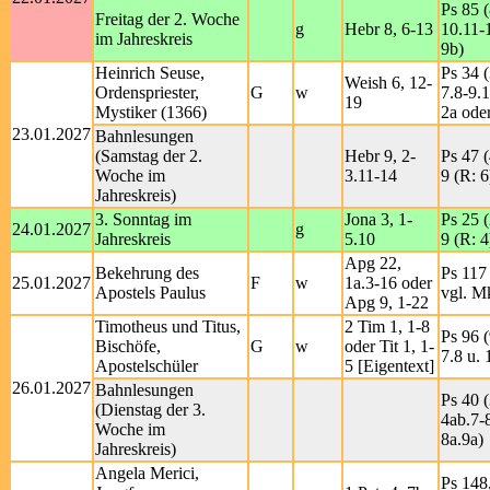
Ps 85 (
Freitag der 2. Woche
g
Hebr 8, 6-13
10.11-
im Jahreskreis
9b)
Heinrich Seuse,
Ps 34 (
Weish 6, 12-
Ordenspriester,
G
w
7.8-9.1
19
Mystiker (1366)
2a ode
23.01.2027
Bahnlesungen
(Samstag der 2.
Hebr 9, 2-
Ps 47 (
Woche im
3.11-14
9 (R: 6
Jahreskreis)
3. Sonntag im
Jona 3, 1-
Ps 25 (
24.01.2027
g
Jahreskreis
5.10
9 (R: 4
Apg 22,
Bekehrung des
Ps 117 
25.01.2027
F
w
1a.3-16 oder
Apostels Paulus
vgl. M
Apg 9, 1-22
Timotheus und Titus,
2 Tim 1, 1-8
Ps 96 (
Bischöfe,
G
w
oder Tit 1, 1-
7.8 u. 
Apostelschüler
5 [Eigentext]
26.01.2027
Bahnlesungen
Ps 40 (
(Dienstag der 3.
4ab.7-8
Woche im
8a.9a)
Jahreskreis)
Angela Merici,
Ps 148,