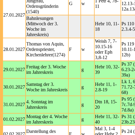
Jungfrau,
1 Petr 4, 7b-
G
w
12.13-1
Ordensgründerin
11
12a.13
(1540)
27.01.2027
Bahnlesungen
(Mittwoch der 3.
Hebr 10, 11-
Ps 110 
Woche im
18
2.3.4-5
Jahreskreis)
Weish 7, 7-
Thomas von Aquin,
Ps 119 
10.15-16
28.01.2027
Ordenspriester,
F
w
10.11-
oder Eph
Kirchenlehrer(1274)
12b)
3,8-12
Ps 37 (
Freitag der 3. Woche
Hebr 10, 32-
29.01.2027
g
6.23-2
im Jahreskreis
39
39a)
Lk 1, 
Samstag der 3.
Hebr 11, 1-
30.01.2027
g
71.72-
Woche im Jahreskreis
2.8-19
68)
Ps 95 (
4. Sonntag im
Dtn 18, 15-
31.01.2027
g
7c.7d-9
Jahreskreis
20
7d.8a)
Montag der 4. Woche
Hebr 11, 32-
Ps 31 (
01.02.2027
g
im Jahreskreis
40
23b.23
Mal 3, 1-4
Darstellung des
Ps 24 (
02.02.2027
F
w
oder Hebr 2,