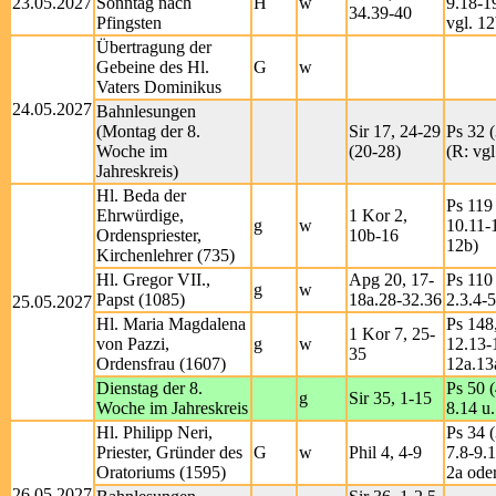
23.05.2027
Sonntag nach
H
w
9.18-1
34.39-40
Pfingsten
vgl. 12
Übertragung der
Gebeine des Hl.
G
w
Vaters Dominikus
24.05.2027
Bahnlesungen
(Montag der 8.
Sir 17, 24-29
Ps 32 (
Woche im
(20-28)
(R: vgl
Jahreskreis)
Hl. Beda der
Ps 119 
Ehrwürdige,
1 Kor 2,
g
w
10.11-
Ordenspriester,
10b-16
12b)
Kirchenlehrer (735)
Hl. Gregor VII.,
Apg 20, 17-
Ps 110 
g
w
Papst (1085)
18a.28-32.36
2.3.4-5
25.05.2027
Hl. Maria Magdalena
Ps 148,
1 Kor 7, 25-
von Pazzi,
g
w
12.13-1
35
Ordensfrau (1607)
12a.13
Dienstag der 8.
Ps 50 (
g
Sir 35, 1-15
Woche im Jahreskreis
8.14 u.
Hl. Philipp Neri,
Ps 34 (
Priester, Gründer des
G
w
Phil 4, 4-9
7.8-9.1
Oratoriums (1595)
2a ode
26.05.2027