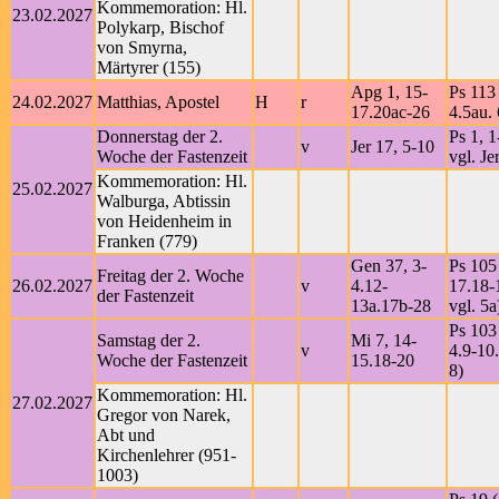
Kommemoration: Hl.
23.02.2027
Polykarp, Bischof
von Smyrna,
Märtyrer (155)
Apg 1, 15-
Ps 113 
24.02.2027
Matthias, Apostel
H
r
17.20ac-26
4.5au. 
Donnerstag der 2.
Ps 1, 1
v
Jer 17, 5-10
Woche der Fastenzeit
vgl. Je
Kommemoration: Hl.
25.02.2027
Walburga, Abtissin
von Heidenheim in
Franken (779)
Gen 37, 3-
Ps 105
Freitag der 2. Woche
26.02.2027
v
4.12-
17.18-
der Fastenzeit
13a.17b-28
vgl. 5a
Ps 103 
Samstag der 2.
Mi 7, 14-
v
4.9-10.
Woche der Fastenzeit
15.18-20
8)
Kommemoration: Hl.
27.02.2027
Gregor von Narek,
Abt und
Kirchenlehrer (951-
1003)