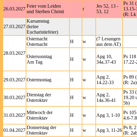
Ps 31 (
Feier vom Leiden
Jes 52, 13 -
26.03.2027
r
13.15-
und Sterben Christi
53, 12
(R: Lk
Karsamstag
27.03.2027
(keine
Eucharistiefeier)
Osternacht
(7 Lesungen
H
w
Osternacht
aus dem AT)
28.03.2027
Ostersonntag
Apg 10,
Ps 118 
H
w
Am Tag
34a.37-43
17.22-2
Apg 2,
Ps 89 (
29.03.2027
Ostermontag
H
w
14.22-33
(R: 2a)
Ps 33 (
Dienstag der
Apg 2,
30.03.2027
H
w
19.20 u
Osteroktav
14a.36-41
5b)
Mittwoch der
Ps 105 
31.03.2027
H
w
Apg 3, 1-10
Osteroktav
4.6-7.8
Donnerstag der
Ps 8, 2
01.04.2027
H
w
Apg 3, 11-26
Osteroktav
(R: 2a