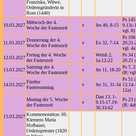
Franziska, Witwe,
Ordensgründerin in
Rom (1440)
Ps 145 
Mittwoch der 4.
10.03.2027
v
Jes 49, 8-15
9.13c-
Woche der Fastenzeit
vgl. 8)
Ps 106
Donnerstag der 4.
11.03.2027
v
Ex 32, 7-14
20.21-
Woche der Fastenzeit
vgl. 4a
Freitag der 4. Woche
Weish 2,
Ps 34 (
12.03.2027
v
der Fastenzeit
1a.12-22
20.21 u
Samstag der 4.
Ps 7, 
13.03.2027
v
Jer 11, 18-20
Woche der Fastenzeit
(R: vgl
Ps 51 (
Fünfter
14.03.2027
v
Jer 31, 31-34
13.14-1
Fastensonntag
12a)
Dan 13, 1-
Montag der 5. Woche
Ps 23 (
v
9.15-17.19-
der Fastenzeit
(R: 4a
30.33-62
Kommemoration: Hl.
15.03.2027
Klemens Maria
Hofbauer,
Ordenspriester (1820