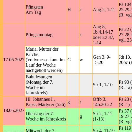
Ps 104 
Pfingsten
H
r
Apg 2, 1-11
25.29-
Am Tag
(R: vgl
Apg 8,
Ps 22 (
1b.4.14-17
Pfingstmontag
r
27.28 
oder Ez 37,
vgl. 23
1-14
Maria, Mutter der
Kirche
Gen 3, 9-
Jdt 13,
17.05.2027
(Votivmesse kann im
G
w
15.20
20bc (R
Lauf der Woche
nachgeholt werden)
Bahnlesungen
(Montag der 7.
Ps 93 (
Sir 1, 1-10
Woche im
(R: 1a)
Jahreskreis)
Hl. Johannes I.,
Offb 3,
Ps 23 (
g
r
Papst, Märtyrer (526)
14b.20-22
(R: 1)
18.05.2027
Ps 37 (
Dienstag der 7.
Sir 2, 1-11
g
19.27-
Woche im Jahreskreis
(1-13)
(R: vgl
Ps 119 
Mittwoch der 7.
Sir 4, 11-19