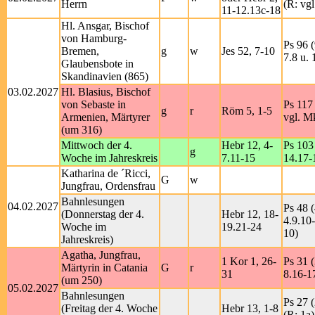
Herrn
(R: vgl
11-12.13c-18
Hl. Ansgar, Bischof
von Hamburg-
Ps 96 (
Bremen,
g
w
Jes 52, 7-10
7.8 u. 
Glaubensbote in
Skandinavien (865)
03.02.2027
Hl. Blasius, Bischof
von Sebaste in
Ps 117 
g
r
Röm 5, 1-5
Armenien, Märtyrer
vgl. M
(um 316)
Mittwoch der 4.
Hebr 12, 4-
Ps 103 
g
Woche im Jahreskreis
7.11-15
14.17-
Katharina de ´Ricci,
G
w
Jungfrau, Ordensfrau
Bahnlesungen
04.02.2027
Ps 48 (
(Donnerstag der 4.
Hebr 12, 18-
4.9.10-
Woche im
19.21-24
10)
Jahreskreis)
Agatha, Jungfrau,
1 Kor 1, 26-
Ps 31 (
Märtyrin in Catania
G
r
31
8.16-17
(um 250)
05.02.2027
Bahnlesungen
Ps 27 (
(Freitag der 4. Woche
Hebr 13, 1-8
(R: 1a)