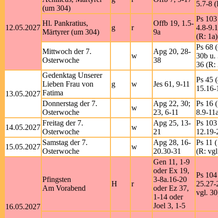
5.7-8 (
(um 304)
Ps 103 
Hl. Pankratius,
Offb 19, 1.5-
12.05.2027
g
r
4.8-9.
Märtyrer (um 304)
9a
(R: 1a)
Ps 68 (
Mittwoch der 7.
Apg 20, 28-
w
30b u.
Osterwoche
38
36 (R:
Gedenktag Unserer
Ps 45 (
Lieben Frau von
g
w
Jes 61, 9-11
15.16-
Fatima
13.05.2027
Donnerstag der 7.
Apg 22, 30;
Ps 16 (
w
Osterwoche
23, 6-11
8.9-11a
Freitag der 7.
Apg 25, 13-
Ps 103 
14.05.2027
w
Osterwoche
21
12.19-
Samstag der 7.
Apg 28, 16-
Ps 11 (
15.05.2027
w
Osterwoche
20.30-31
(R: vgl
Gen 11, 1-9
oder Ex 19,
Ps 104 
Pfingsten
3-8a.16-20
H
r
25.27-
Am Vorabend
oder Ez 37,
vgl. 30
1-14 oder
Joel 3, 1-5
16.05.2027