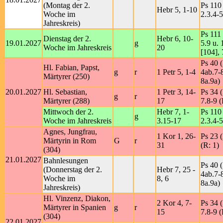
(Montag der 2.
Ps 110 
Hebr 5, 1-10
Woche im
2.3.4-5
Jahreskreis)
Ps 111 
Dienstag der 2.
Hebr 6, 10-
19.01.2027
g
5.9 u. 
Woche im Jahreskreis
20
[104], 
Ps 40 (
Hl. Fabian, Papst,
g
r
1 Petr 5, 1-4
4ab.7-8
Märtyrer (250)
8a.9a)
20.01.2027
Hl. Sebastian,
1 Petr 3, 14-
Ps 34 (
g
r
Märtyrer (288)
17
7.8-9 (
Mittwoch der 2.
Hebr 7, 1-
Ps 110 
g
Woche im Jahreskreis
3.15-17
2.3.4-5
Agnes, Jungfrau,
1 Kor 1, 26-
Ps 23 (
Märtyrin in Rom
G
r
31
(R: 1)
(304)
21.01.2027
Bahnlesungen
Ps 40 (
(Donnerstag der 2.
Hebr 7, 25 -
4ab.7-8
Woche im
8, 6
8a.9a)
Jahreskreis)
Hl. Vinzenz, Diakon,
2 Kor 4, 7-
Ps 34 (
Märtyrer in Spanien
g
r
15
7.8-9 (
(304)
22.01.2027