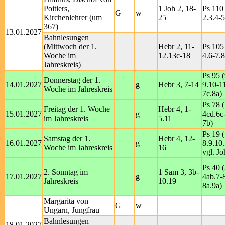
Poitiers,
1 Joh 2, 18-
Ps 110 
G
w
Kirchenlehrer (um
25
2.3.4-5
367)
13.01.2027
Bahnlesungen
(Mittwoch der 1.
Hebr 2, 11-
Ps 105 
Woche im
12.13c-18
4.6-7.8
Jahreskreis)
Ps 95 (
Donnerstag der 1.
14.01.2027
g
Hebr 3, 7-14
9.10-11
Woche im Jahreskreis
7c.8a)
Ps 78 (
Freitag der 1. Woche
Hebr 4, 1-
15.01.2027
g
4cd.6c-
im Jahreskreis
5.11
7b)
Ps 19 
Samstag der 1.
Hebr 4, 12-
16.01.2027
g
8.9.10.
Woche im Jahreskreis
16
vgl. Jo
Ps 40 (
2. Sonntag im
1 Sam 3, 3b-
17.01.2027
g
4ab.7-8
Jahreskreis
10.19
8a.9a)
Margarita von
G
w
Ungarn, Jungfrau
Bahnlesungen
18.01.2027