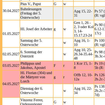
Pius V., Papst
G
w
Bahnlesungen
30.04.2027
Apg 15, 22-
Ps 57 (
(Freitag der 5.
31
(R: vgl
Osterwoche)
Gen 1, 26 -
Ps 90 (
2, 3 oder Kol
Hl. Josef der Arbeiter
g
w
6.12-1
3, 14-
17c)
01.05.2027
15.17.23-24
Samstag der 5.
Apg 16, 1-
Ps 100 
w
Osterwoche
10
(R: vgl
Apg 10, 25-
6. Sonntag der
Ps 98 (
02.05.2027
w
26.34-35.44-
Osterzeit
3b.3c-4
48
Philippus und
1 Kor 15, 1-
Ps 19 
03.05.2027
F
r
Jakobus, Apostel
8
5b (R: 
Hl. Florian (304) und
Offb 12, 10-
Ps 126 
die Märtyrer von
g
r
12a
2b.2c-3
Lorch
04.05.2027
Ps 138 
Dienstag der 6.
Apg 16, 22-
w
2b.2c-3
Osterwoche
34
7d)
Vinzenz Ferrer,
G
w
Ordenspriester