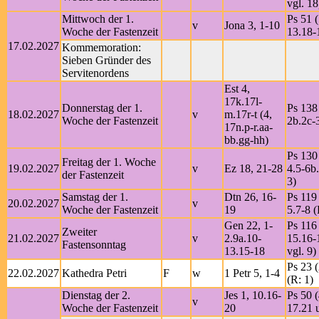
vgl. 18
Mittwoch der 1.
Ps 51 (
v
Jona 3, 1-10
Woche der Fastenzeit
13.18-
17.02.2027
Kommemoration:
Sieben Gründer des
Servitenordens
Est 4,
17k.17l-
Donnerstag der 1.
Ps 138 
18.02.2027
v
m.17r-t (4,
Woche der Fastenzeit
2b.2c-3
17n.p-r.aa-
bb.gg-hh)
Ps 130 
Freitag der 1. Woche
19.02.2027
v
Ez 18, 21-28
4.5-6b.
der Fastenzeit
3)
Samstag der 1.
Dtn 26, 16-
Ps 119 
20.02.2027
v
Woche der Fastenzeit
19
5.7-8 (
Gen 22, 1-
Ps 116 
Zweiter
21.02.2027
v
2.9a.10-
15.16-
Fastensonntag
13.15-18
vgl. 9)
Ps 23 (
22.02.2027
Kathedra Petri
F
w
1 Petr 5, 1-4
(R: 1)
Dienstag der 2.
Jes 1, 10.16-
Ps 50 (
v
Woche der Fastenzeit
20
17.21 