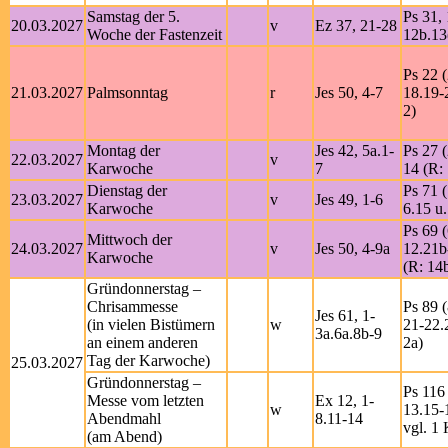
Samstag der 5.
Ps 31, 
20.03.2027
v
Ez 37, 21-28
Woche der Fastenzeit
12b.13
Ps 22 (
21.03.2027
Palmsonntag
r
Jes 50, 4-7
18.19-
2)
Montag der
Jes 42, 5a.1-
Ps 27 (
22.03.2027
v
Karwoche
7
14 (R: 
Dienstag der
Ps 71 (
23.03.2027
v
Jes 49, 1-6
Karwoche
6.15 u.
Ps 69 (
Mittwoch der
24.03.2027
v
Jes 50, 4-9a
12.21b
Karwoche
(R: 14
Gründonnerstag –
Chrisammesse
Ps 89 (
Jes 61, 1-
(in vielen Bistümern
w
21-22.
3a.6a.8b-9
an einem anderen
2a)
Tag der Karwoche)
25.03.2027
Gründonnerstag –
Ps 116 
Messe vom letzten
Ex 12, 1-
w
13.15-
Abendmahl
8.11-14
vgl. 1 
(am Abend)