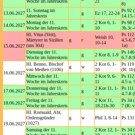
Woche im Jahreskreis
21
8)
11. Sonntag im
Ps 92 (
13.06.2027
g
Ez 17, 22-24
Jahreskreis
14.15-
Montag der 11.
2 Kor 6, 1-
Ps 98 (
14.06.2027
g
Woche im Jahreskreis
10
3b.3c-4
Hl. Vitus (Veit),
Ps 112 
Weish 10,
Märtyrer in Sizilien
g
r
4.5-6.7
10-14
(um 304)
1a)
15.06.2027
Dienstag der 11.
Ps 146 
g
2 Kor 8, 1-9
Woche im Jahreskreis
6.7-8.9
Hl. Benno, Bischof
2 Kor 6, 1-
Ps 119 
g
w
von Meißen (1106)
10
(R: 1b)
16.06.2027
Mittwoch der 11.
2 Kor 9, 6-
Ps 112 
g
Woche im Jahreskreis
11
4.5 u. 
Donnerstag der 11.
2 Kor 11, 1-
Ps 111 
17.06.2027
g
Woche im Jahreskreis
11
4.7-8 (
Freitag der 11.
2 Kor 11,
Ps 34 (
18.06.2027
g
Woche im Jahreskreis
18.21b-30
7 (R: v
Hl. Romuald, Abt,
Ordensgründer
g
w
Phil 3, 8-14
Ps 131 
(1027)
19.06.2027
Samstag der 11.
2 Kor 12, 1-
Ps 34 (
g