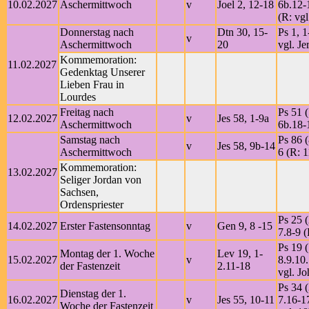
10.02.2027
Aschermittwoch
v
Joel 2, 12-18
6b.12-
(R: vgl
Donnerstag nach
Dtn 30, 15-
Ps 1, 1
v
Aschermittwoch
20
vgl. Je
Kommemoration:
11.02.2027
Gedenktag Unserer
Lieben Frau in
Lourdes
Freitag nach
Ps 51 (
12.02.2027
v
Jes 58, 1-9a
Aschermittwoch
6b.18-
Samstag nach
Ps 86 (
v
Jes 58, 9b-14
Aschermittwoch
6 (R: 1
Kommemoration:
13.02.2027
Seliger Jordan von
Sachsen,
Ordenspriester
Ps 25 (
14.02.2027
Erster Fastensonntag
v
Gen 9, 8 -15
7.8-9 (
Ps 19 
Montag der 1. Woche
Lev 19, 1-
15.02.2027
v
8.9.10.
der Fastenzeit
2.11-18
vgl. Jo
Ps 34 (
Dienstag der 1.
16.02.2027
v
Jes 55, 10-11
7.16-1
Woche der Fastenzeit