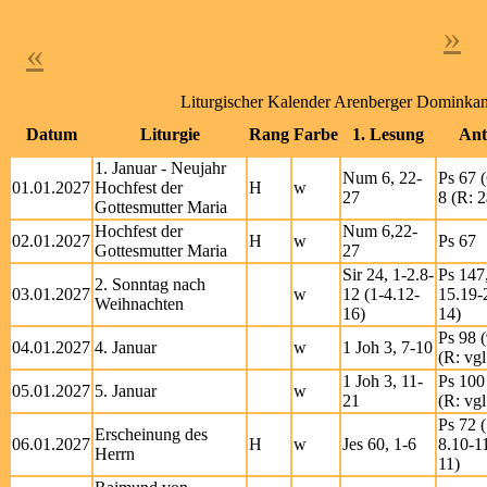
»
«
Liturgischer Kalender Arenberger Dominka
Datum
Liturgie
Rang
Farbe
1. Lesung
Ant
1. Januar - Neujahr
Num 6, 22-
Ps 67 (
01.01.2027
Hochfest der
H
w
27
8 (R: 2
Gottesmutter Maria
Hochfest der
Num 6,22-
02.01.2027
H
w
Ps 67
Gottesmutter Maria
27
Sir 24, 1-2.8-
Ps 147
2. Sonntag nach
03.01.2027
w
12 (1-4.12-
15.19-
Weihnachten
16)
14)
Ps 98 (
04.01.2027
4. Januar
w
1 Joh 3, 7-10
(R: vgl
1 Joh 3, 11-
Ps 100 
05.01.2027
5. Januar
w
21
(R: vgl
Ps 72 (
Erscheinung des
06.01.2027
H
w
Jes 60, 1-6
8.10-1
Herrn
11)