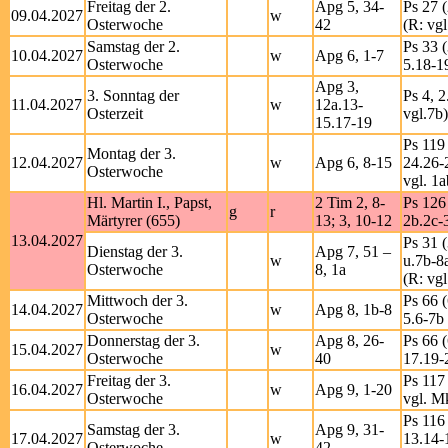
Freitag der 2.
Apg 5, 34-
Ps 27 (
09.04.2027
w
Osterwoche
42
(R: vgl
Samstag der 2.
Ps 33 (
10.04.2027
w
Apg 6, 1-7
Osterwoche
5.18-1
Apg 3,
3. Sonntag der
Ps 4, 2
11.04.2027
w
12a.13-
Osterzeit
vgl.7b)
15.17-19
Ps 119 
Montag der 3.
12.04.2027
w
Apg 6, 8-15
24.26-
Osterwoche
vgl. 1a
Hl. Martin I., Papst,
2 Tim 2, 8-
Ps 126 
g
r
Märtyrer (655)
13; 3, 10-12
2b.2c-3
13.04.2027
Ps 31 (
Dienstag der 3.
Apg 7, 51 –
w
u.7b-8
Osterwoche
8, 1a
(R: vgl
Mittwoch der 3.
Ps 66 (
14.04.2027
w
Apg 8, 1b-8
Osterwoche
5.6-7b 
Donnerstag der 3.
Apg 8, 26-
Ps 66 (
15.04.2027
w
Osterwoche
40
17.19-
Freitag der 3.
Ps 117 
16.04.2027
w
Apg 9, 1-20
Osterwoche
vgl. M
Ps 116 
Samstag der 3.
Apg 9, 31-
17.04.2027
w
13.14-
Osterwoche
42