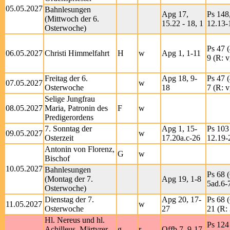
05.05.2027
Bahnlesungen
Apg 17,
Ps 148,
(Mittwoch der 6.
15.22 - 18, 1
12.13-
Osterwoche)
Ps 47 (
06.05.2027
Christi Himmelfahrt
H
w
Apg 1, 1-11
9 (R: v
Freitag der 6.
Apg 18, 9-
Ps 47 (
07.05.2027
w
Osterwoche
18
7 (R: v
Selige Jungfrau
08.05.2027
Maria, Patronin des
F
w
Predigerordens
7. Sonntag der
Apg 1, 15-
Ps 103 
09.05.2027
w
Osterzeit
17.20a.c-26
12.19-
Antonin von Florenz,
G
w
Bischof
10.05.2027
Bahnlesungen
Ps 68 (
(Montag der 7.
Apg 19, 1-8
5ad.6-
Osterwoche)
Dienstag der 7.
Apg 20, 17-
Ps 68 (
11.05.2027
w
Osterwoche
27
21 (R:
Hl. Nereus und hl.
Ps 124 
Achilleus, Märtyrer
g
r
Offb 7, 9-17