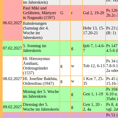
im Jahreskreis)
Paul Miki und
Ps 126 
Gefährten, Märtyrer
G
r
Gal 2, 19-20
2b.2c-3
in Nagasaki (1597)
06.02.2027
Bahnlesungen
(Samstag der 4.
Hebr 13, 15-
Ps 23 (
Woche im
17.20-21
(R: 1)
Jahreskreis)
5. Sonntag im
Ijob 7, 1-4.6-
Ps 147 
07.02.2027
g
Jahreskreis
7
4.5-6 (
Hl. Hieronymus
Ps 34 (
Ämiliani,
g
w
Tob 12, 6-13
7.8-9.1
Ordensgründer
2a ode
(1537)
08.02.2027
Hl. Josefine Bakhita,
1 Kor 7, 25-
Ps 45 (
g
w
Ordensfrau (1947)
35
15.16-
Ps 104 
Montag der 5. Woche
g
Gen 1, 1-19
6.10 u.
im Jahreskreis
35abc 
Dienstag der 5.
Gen 1, 20 -
Ps 8, 4
09.02.2027
g
Woche im Jahreskreis
2, 4a
vgl. 2a
Ps 51 (