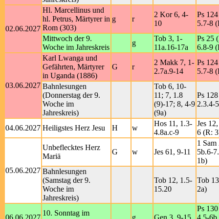
Hl. Marcellinus und
2 Kor 6, 4-
Ps 124 
hl. Petrus, Märtyrer in
g
r
10
5.7-8 (
Rom (303)
02.06.2027
Mittwoch der 9.
Tob 3, 1-
Ps 25 (
g
Woche im Jahreskreis
11a.16-17a
6.8-9 (
Karl Lwanga und
2 Makk 7, 1-
Ps 124 
Gefährten, Märtyrer
G
r
2.7a.9-14
5.7-8 (
in Uganda (1886)
03.06.2027
Bahnlesungen
Tob 6, 10-
(Donnerstag der 9.
11; 7, 1.8
Ps 128 
Woche im
(9)-17; 8, 4-9
2.3.4-5
Jahreskreis)
(9a)
Hos 11, 1.3-
Jes 12,
04.06.2027
Heiligstes Herz Jesu
H
w
4.8a.c-9
6 (R: 3
1 Sam 
Unbeflecktes Herz
G
w
Jes 61, 9-11
5b.6-7.
Mariä
1b)
05.06.2027
Bahnlesungen
(Samstag der 9.
Tob 12, 1.5-
Tob 13,
Woche im
15.20
2a)
Jahreskreis)
Ps 130 
10. Sonntag im
06.06.2027
g
Gen 3, 9-15
4.5-6b.