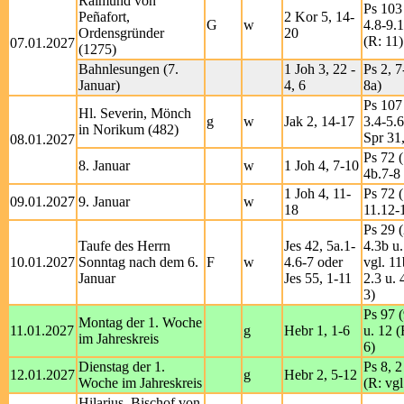
Raimund von
Ps 103 
Peñafort,
2 Kor 5, 14-
G
w
4.8-9.
Ordensgründer
20
(R: 11)
07.01.2027
(1275)
Bahnlesungen (7.
1 Joh 3, 22 -
Ps 2, 7
Januar)
4, 6
8a)
Ps 107 
Hl. Severin, Mönch
g
w
Jak 2, 14-17
3.4-5.6
in Norikum (482)
Spr 31
08.01.2027
Ps 72 (
8. Januar
w
1 Joh 4, 7-10
4b.7-8 
1 Joh 4, 11-
Ps 72 (
09.01.2027
9. Januar
w
18
11.12-
Ps 29 (
Taufe des Herrn
Jes 42, 5a.1-
4.3b u.
10.01.2027
Sonntag nach dem 6.
F
w
4.6-7 oder
vgl. 11
Januar
Jes 55, 1-11
2.3 u. 
3)
Ps 97 (
Montag der 1. Woche
11.01.2027
g
Hebr 1, 1-6
u. 12 (
im Jahreskreis
6)
Dienstag der 1.
Ps 8, 2
12.01.2027
g
Hebr 2, 5-12
Woche im Jahreskreis
(R: vgl
Hilarius, Bischof von