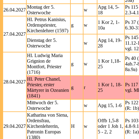
26a)
Montag der 5.
Apg 14, 5-
Ps 115 
26.04.2027
w
Osterwoche
18
2.3-4.
Hl. Petrus Kanisius,
1 Kor 2, 1-
Ps 37 (
Ordenspriester,
g
w
10a
6.30-31
Kirchenlehrer (1597)
27.04.2027
Ps 145
Dienstag der 5.
Apg 14, 19-
w
11.12-
Osterwoche
28
vgl. 12
Hl. Ludwig Maria
Ps 40 (
Grignion de
1 Kor 1,18-
g
w
4ab.7-8
Montfort, Priester
25
8a.9a)
(1716)
Hl. Peter Chanel,
28.04.2027
Priester, erster
1 Kor 1, 18-
Ps 117 
g
r
Märtyrer in Ozeanien
25
vgl. M
(1841)
Mittwoch der 5.
Ps 122 
w
Apg 15, 1-6
Osterwoche
(R: 1b)
Katharina von Siena,
Ordensfrau,
Offb 1,5-8
Ps 103 
29.04.2027
Kirchenlehrerin,
H
w
oder 1 Joh 1,
4.8-9.
Patronin Europas
5 - 2, 2
(R: 1a)
(1380)