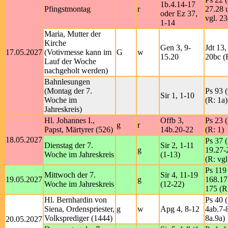
1b.4.14-17
Pfingstmontag
r
27.28 
oder Ez 37,
vgl. 23
1-14
Maria, Mutter der
Kirche
Gen 3, 9-
Jdt 13,
17.05.2027
(Votivmesse kann im
G
w
15.20
20bc (R
Lauf der Woche
nachgeholt werden)
Bahnlesungen
(Montag der 7.
Ps 93 (
Sir 1, 1-10
Woche im
(R: 1a)
Jahreskreis)
Hl. Johannes I.,
Offb 3,
Ps 23 (
g
r
Papst, Märtyrer (526)
14b.20-22
(R: 1)
18.05.2027
Ps 37 (
Dienstag der 7.
Sir 2, 1-11
g
19.27-
Woche im Jahreskreis
(1-13)
(R: vgl
Ps 119 
Mittwoch der 7.
Sir 4, 11-19
19.05.2027
g
168.17
Woche im Jahreskreis
(12-22)
175 (R
Hl. Bernhardin von
Ps 40 (
Siena, Ordenspriester,
g
w
Apg 4, 8-12
4ab.7-8
Volksprediger (1444)
8a.9a)
20.05.2027