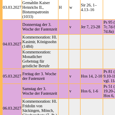
Gemahlin Kaiser
Sir 26, 1–
03.03.2027
Heinrichs II.,
H
w
4.13–16
Bistumspatronin
(1033)
Ps 95 (
Donnerstag der 3.
v
Jer 7, 23-28
7c.7d-9
Woche der Fastenzeit
7d.8a)
Kommemoration: Hl.
Kasimir, Königssohn
04.03.2027
(1484)
Kommemoration:
Monatlicher
Gebetstag für
geistliche Berufe
Ps 81 (
Freitag der 3. Woche
05.03.2027
v
Hos 14, 2-10
9.10-1
der Fastenzeit
vgl. 11
Ps 51 (
Samstag der 3.
v
Hos 6, 1-6
19.20-2
Woche der Fastenzeit
Hos 6,
Kommemoration: Hl.
Fridolin von
06.03.2027
Säckingen, Mönch,