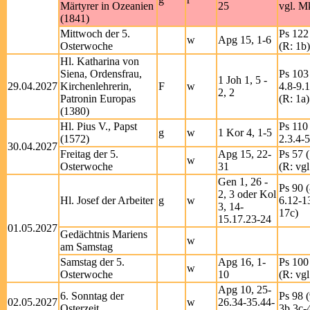
Märtyrer in Ozeanien
25
vgl. M
(1841)
Mittwoch der 5.
Ps 122 
w
Apg 15, 1-6
Osterwoche
(R: 1b)
Hl. Katharina von
Siena, Ordensfrau,
Ps 103 
1 Joh 1, 5 -
29.04.2027
Kirchenlehrerin,
F
w
4.8-9.
2, 2
Patronin Europas
(R: 1a)
(1380)
Hl. Pius V., Papst
Ps 110 
g
w
1 Kor 4, 1-5
(1572)
2.3.4-5
30.04.2027
Freitag der 5.
Apg 15, 22-
Ps 57 (
w
Osterwoche
31
(R: vgl
Gen 1, 26 -
Ps 90 (
2, 3 oder Kol
Hl. Josef der Arbeiter
g
w
6.12-1
3, 14-
17c)
15.17.23-24
01.05.2027
Gedächtnis Mariens
w
am Samstag
Samstag der 5.
Apg 16, 1-
Ps 100 
w
Osterwoche
10
(R: vgl
Apg 10, 25-
6. Sonntag der
Ps 98 (
02.05.2027
w
26.34-35.44-
Osterzeit
3b.3c-4