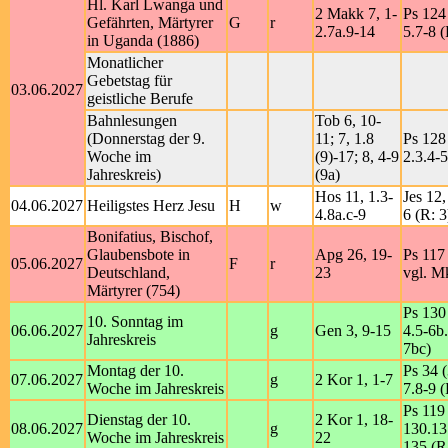
Hl. Karl Lwanga und
2 Makk 7, 1-
Ps 124 
Gefährten, Märtyrer
G
r
2.7a.9-14
5.7-8 (
in Uganda (1886)
Monatlicher
Gebetstag für
03.06.2027
geistliche Berufe
Bahnlesungen
Tob 6, 10-
(Donnerstag der 9.
11; 7, 1.8
Ps 128 
Woche im
(9)-17; 8, 4-9
2.3.4-5
Jahreskreis)
(9a)
Hos 11, 1.3-
Jes 12,
04.06.2027
Heiligstes Herz Jesu
H
w
4.8a.c-9
6 (R: 3
Bonifatius, Bischof,
Glaubensbote in
Apg 26, 19-
Ps 117 
05.06.2027
F
r
Deutschland,
23
vgl. M
Märtyrer (754)
Ps 130 
10. Sonntag im
06.06.2027
g
Gen 3, 9-15
4.5-6b.
Jahreskreis
7bc)
Montag der 10.
Ps 34 (
07.06.2027
g
2 Kor 1, 1-7
Woche im Jahreskreis
7.8-9 (
Ps 119
Dienstag der 10.
2 Kor 1, 18-
08.06.2027
g
130.13
Woche im Jahreskreis
22
135 (R