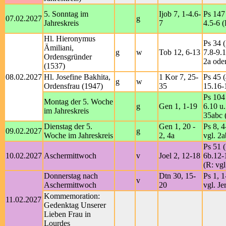
5. Sonntag im
Ijob 7, 1-4.6-
Ps 147 
07.02.2027
g
Jahreskreis
7
4.5-6 (
Hl. Hieronymus
Ps 34 (
Ämiliani,
g
w
Tob 12, 6-13
7.8-9.1
Ordensgründer
2a ode
(1537)
08.02.2027
Hl. Josefine Bakhita,
1 Kor 7, 25-
Ps 45 (
g
w
Ordensfrau (1947)
35
15.16-
Ps 104 
Montag der 5. Woche
g
Gen 1, 1-19
6.10 u.
im Jahreskreis
35abc 
Dienstag der 5.
Gen 1, 20 -
Ps 8, 4
09.02.2027
g
Woche im Jahreskreis
2, 4a
vgl. 2a
Ps 51 (
10.02.2027
Aschermittwoch
v
Joel 2, 12-18
6b.12-
(R: vgl
Donnerstag nach
Dtn 30, 15-
Ps 1, 1
v
Aschermittwoch
20
vgl. Je
Kommemoration:
11.02.2027
Gedenktag Unserer
Lieben Frau in
Lourdes