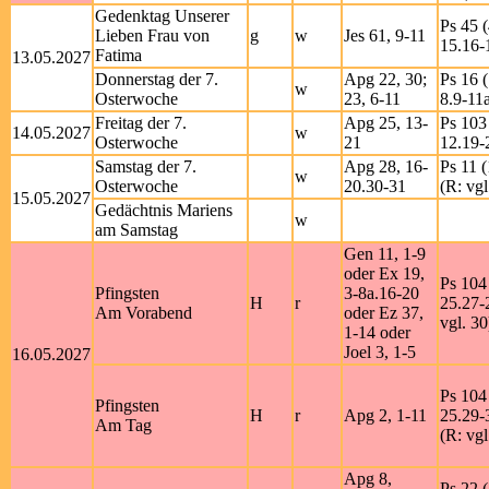
Gedenktag Unserer
Ps 45 (
Lieben Frau von
g
w
Jes 61, 9-11
15.16-
Fatima
13.05.2027
Donnerstag der 7.
Apg 22, 30;
Ps 16 (
w
Osterwoche
23, 6-11
8.9-11a
Freitag der 7.
Apg 25, 13-
Ps 103 
14.05.2027
w
Osterwoche
21
12.19-
Samstag der 7.
Apg 28, 16-
Ps 11 (
w
Osterwoche
20.30-31
(R: vgl
15.05.2027
Gedächtnis Mariens
w
am Samstag
Gen 11, 1-9
oder Ex 19,
Ps 104 
Pfingsten
3-8a.16-20
H
r
25.27-
Am Vorabend
oder Ez 37,
vgl. 30
1-14 oder
Joel 3, 1-5
16.05.2027
Ps 104 
Pfingsten
H
r
Apg 2, 1-11
25.29-
Am Tag
(R: vgl
Apg 8,
Ps 22 (