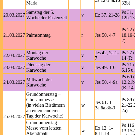
5a.12-14a.16
Maria
32b)
Samstag der 5.
Ps 31, 
20.03.2027
v
Ez 37, 21-28
Woche der Fastenzeit
12b.13
Ps 22 (
21.03.2027
Palmsonntag
r
Jes 50, 4-7
18.19-
2)
Montag der
Jes 42, 5a.1-
Ps 27 (
22.03.2027
v
Karwoche
7
14 (R: 
Dienstag der
Ps 71 (
23.03.2027
v
Jes 49, 1-6
Karwoche
6.15 u.
Ps 69 (
Mittwoch der
24.03.2027
v
Jes 50, 4-9a
12.21b
Karwoche
(R: 14
Gründonnerstag –
Chrisammesse
Ps 89 (
Jes 61, 1-
(in vielen Bistümern
w
21-22.
3a.6a.8b-9
an einem anderen
2a)
Tag der Karwoche)
25.03.2027
Gründonnerstag –
Ps 116 
Messe vom letzten
Ex 12, 1-
w
13.15-
Abendmahl
8.11-14