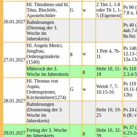
Hl. Timotheus und hl.
2 Tim 1, 1-8
Ps 96 (
Titus, Bischöfe,
G
w
oder Tit 1, 1-
7.8 u. 
Apostelschüler
5 [Eigentext]
26.01.2027
Bahnlesungen
Ps 40 (
(Dienstag der 3.
4ab.7-8
Woche im
8a.9a)
Jahreskreis)
Hl. Angela Merici,
Ps 148,
Jungfrau,
1 Petr 4, 7b-
g
w
12.13-1
Ordensgründerin
11
12a.13
27.01.2027
(1540)
Mittwoch der 3.
Hebr 10, 11-
Ps 110 
g
Woche im Jahreskreis
18
2.3.4-5
Hl. Thomas von
Ps 119 
Aquin,
Weish 7, 7-
G
w
10.11-
Ordenspriester,
10.15-16
12b)
Kirchenlehrer(1274)
28.01.2027
Bahnlesungen
(Donnerstag der 3.
Hebr 10, 19-
Ps 24 (
Woche im
25
6 (R: v
Jahreskreis)
Ps 37 (
Freitag der 3. Woche
Hebr 10, 32-
29.01.2027
g
6.23-2
im Jahreskreis
39