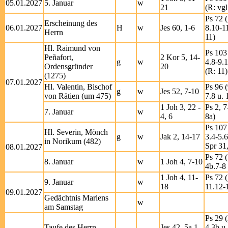
05.01.2027
5. Januar
w
21
(R: vgl
Ps 72 (
Erscheinung des
06.01.2027
H
w
Jes 60, 1-6
8.10-1
Herrn
11)
Hl. Raimund von
Ps 103 
Peñafort,
2 Kor 5, 14-
g
w
4.8-9.
Ordensgründer
20
(R: 11)
(1275)
07.01.2027
Hl. Valentin, Bischof
Ps 96 (
g
w
Jes 52, 7-10
von Rätien (um 475)
7.8 u. 
1 Joh 3, 22 -
Ps 2, 7
7. Januar
w
4, 6
8a)
Ps 107 
Hl. Severin, Mönch
g
w
Jak 2, 14-17
3.4-5.6
in Norikum (482)
Spr 31
08.01.2027
Ps 72 (
8. Januar
w
1 Joh 4, 7-10
4b.7-8 
1 Joh 4, 11-
Ps 72 (
9. Januar
w
18
11.12-
09.01.2027
Gedächtnis Mariens
w
am Samstag
Ps 29 (
Taufe des Herrn
Jes 42, 5a.1-
4.3b u.