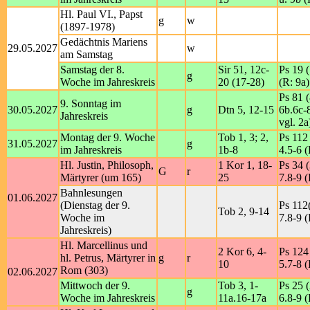
Hl. Paul VI., Papst
g
w
(1897-1978)
Gedächtnis Mariens
29.05.2027
w
am Samstag
Samstag der 8.
Sir 51, 12c-
Ps 19 
g
Woche im Jahreskreis
20 (17-28)
(R: 9a)
Ps 81 (
9. Sonntag im
30.05.2027
g
Dtn 5, 12-15
6b.6c-
Jahreskreis
vgl. 2a
Montag der 9. Woche
Tob 1, 3; 2,
Ps 112 
31.05.2027
g
im Jahreskreis
1b-8
4.5-6 (
Hl. Justin, Philosoph,
1 Kor 1, 18-
Ps 34 (
G
r
Märtyrer (um 165)
25
7.8-9 (
Bahnlesungen
01.06.2027
(Dienstag der 9.
Ps 112(
Tob 2, 9-14
Woche im
7.8-9 (
Jahreskreis)
Hl. Marcellinus und
2 Kor 6, 4-
Ps 124 
hl. Petrus, Märtyrer in
g
r
10
5.7-8 (
Rom (303)
02.06.2027
Mittwoch der 9.
Tob 3, 1-
Ps 25 (
g
Woche im Jahreskreis
11a.16-17a
6.8-9 (