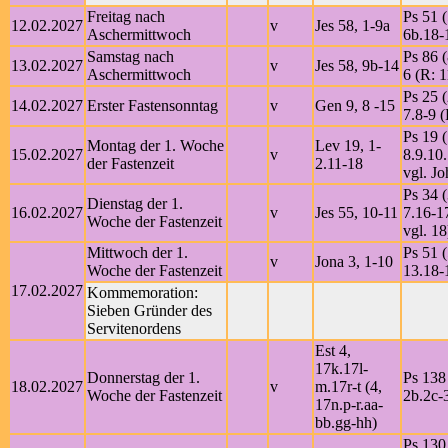
Freitag nach
Ps 51 (
12.02.2027
v
Jes 58, 1-9a
Aschermittwoch
6b.18-
Samstag nach
Ps 86 (
13.02.2027
v
Jes 58, 9b-14
Aschermittwoch
6 (R: 1
Ps 25 (
14.02.2027
Erster Fastensonntag
v
Gen 9, 8 -15
7.8-9 (
Ps 19 
Montag der 1. Woche
Lev 19, 1-
15.02.2027
v
8.9.10.
der Fastenzeit
2.11-18
vgl. Jo
Ps 34 (
Dienstag der 1.
16.02.2027
v
Jes 55, 10-11
7.16-1
Woche der Fastenzeit
vgl. 18
Mittwoch der 1.
Ps 51 (
v
Jona 3, 1-10
Woche der Fastenzeit
13.18-
17.02.2027
Kommemoration:
Sieben Gründer des
Servitenordens
Est 4,
17k.17l-
Donnerstag der 1.
Ps 138 
18.02.2027
v
m.17r-t (4,
Woche der Fastenzeit
2b.2c-3
17n.p-r.aa-
bb.gg-hh)
Ps 130 