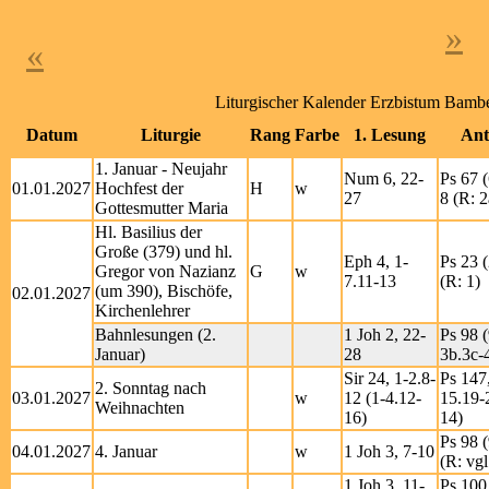
»
«
Liturgischer Kalender Erzbistum Bamb
Datum
Liturgie
Rang
Farbe
1. Lesung
Ant
1. Januar - Neujahr
Num 6, 22-
Ps 67 (
01.01.2027
Hochfest der
H
w
27
8 (R: 2
Gottesmutter Maria
Hl. Basilius der
Große (379) und hl.
Eph 4, 1-
Ps 23 (
Gregor von Nazianz
G
w
7.11-13
(R: 1)
(um 390), Bischöfe,
02.01.2027
Kirchenlehrer
Bahnlesungen (2.
1 Joh 2, 22-
Ps 98 (
Januar)
28
3b.3c-4
Sir 24, 1-2.8-
Ps 147
2. Sonntag nach
03.01.2027
w
12 (1-4.12-
15.19-
Weihnachten
16)
14)
Ps 98 (
04.01.2027
4. Januar
w
1 Joh 3, 7-10
(R: vgl
1 Joh 3, 11-
Ps 100 