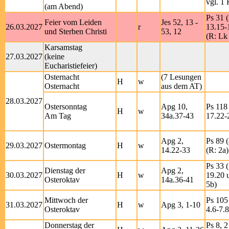
vgl. 1 
(am Abend)
Ps 31 (
Feier vom Leiden
Jes 52, 13 -
26.03.2027
r
13.15-
und Sterben Christi
53, 12
(R: Lk
Karsamstag
27.03.2027
(keine
Eucharistiefeier)
Osternacht
(7 Lesungen
H
w
Osternacht
aus dem AT)
28.03.2027
Ostersonntag
Apg 10,
Ps 118 
H
w
Am Tag
34a.37-43
17.22-2
Apg 2,
Ps 89 (
29.03.2027
Ostermontag
H
w
14.22-33
(R: 2a)
Ps 33 (
Dienstag der
Apg 2,
30.03.2027
H
w
19.20 u
Osteroktav
14a.36-41
5b)
Mittwoch der
Ps 105 
31.03.2027
H
w
Apg 3, 1-10
Osteroktav
4.6-7.8
Donnerstag der
Ps 8, 2