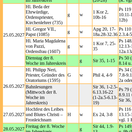
im Jahreskreis
(20-28)
(R: vgl
Hl. Beda der
Ps 119 
Ehrwürdige,
1 Kor 2,
g
w
10.11-
Ordenspriester,
10b-16
12b)
Kirchenlehrer (735)
Hl. Gregor VII.,
Apg 20, 17-
Ps 110 
g
w
Papst (1085)
18a.28-32.36
2.3.4-5
25.05.2027
Hl. Maria Magdalena
Ps 148,
1 Kor 7, 25-
von Pazzi,
g
w
12.13-1
35
Ordensfrau (1607)
12a.13
Dienstag der 8.
Ps 50 (
g
Sir 35, 1-15
Woche im Jahreskreis
8.14 u.
Hl. Philipp Neri,
Ps 34 (
Priester, Gründer des
G
w
Phil 4, 4-9
7.8-9.1
Oratoriums (1595)
2a ode
26.05.2027
Bahnlesungen
Sir 36, 1-2.5-
Ps 79 (
(Mittwoch der 8.
6.13.16-22
8.9.11 
Woche im
(1-2a.5-6.13-
Sir 36,
Jahreskreis)
19)
Hochfest des Leibes
Ps 116 
27.05.2027
und Blutes Christi –
H
w
Ex 24, 3-8
13.15-
Fronleichnam
vgl. 1 
Freitag der 8. Woche
Sir 44, 1.9-
Ps 149
28.05.2027
g
im Jahreskreis
13
u. 9b (