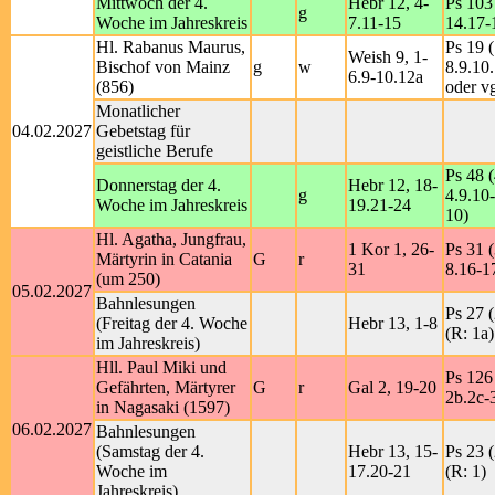
Mittwoch der 4.
Hebr 12, 4-
Ps 103 
g
Woche im Jahreskreis
7.11-15
14.17-
Hl. Rabanus Maurus,
Ps 19 (
Weish 9, 1-
Bischof von Mainz
g
w
8.9.10
6.9-10.12a
(856)
oder vg
Monatlicher
04.02.2027
Gebetstag für
geistliche Berufe
Ps 48 (
Donnerstag der 4.
Hebr 12, 18-
g
4.9.10-
Woche im Jahreskreis
19.21-24
10)
Hl. Agatha, Jungfrau,
1 Kor 1, 26-
Ps 31 (
Märtyrin in Catania
G
r
31
8.16-17
(um 250)
05.02.2027
Bahnlesungen
Ps 27 (
(Freitag der 4. Woche
Hebr 13, 1-8
(R: 1a)
im Jahreskreis)
Hll. Paul Miki und
Ps 126 
Gefährten, Märtyrer
G
r
Gal 2, 19-20
2b.2c-3
in Nagasaki (1597)
06.02.2027
Bahnlesungen
(Samstag der 4.
Hebr 13, 15-
Ps 23 (
Woche im
17.20-21
(R: 1)
Jahreskreis)