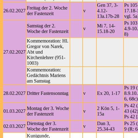
Gen 37, 3-
Ps 105
Freitag der 2. Woche
26.02.2027
v
4.12-
17.18-
der Fastenzeit
13a.17b-28
vgl. 5a
Ps 103 
Samstag der 2.
Mi 7, 14-
v
4.9-10.
Woche der Fastenzeit
15.18-20
8)
Kommemoration: Hl.
Gregor von Narek,
27.02.2027
Abt und
Kirchenlehrer (951-
1003)
Kommemoration:
Gedächtnis Mariens
am Samstag
Ps 19 (
28.02.2027
Dritter Fastensonntag
v
Ex 20, 1-17
8.9.10
6, 68c)
Ps 42 (
Montag der 3. Woche
2 Kön 5, 1-
01.03.2027
v
43 (42)
der Fastenzeit
15a
Ps 42 [
Dienstag der 3.
Dan 3,
Ps 25 (
02.03.2027
v
Woche der Fastenzeit
25.34-43
9 (R: 6
Kunigunde,