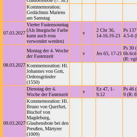
Glaubensbote (7. Jh.)
Kommemoration:
Gedächtnis Mariens
am Samstag
Vierter Fastensonntag
(Als liturgische Farbe
2 Chr 36,
Ps 137 
07.03.2027
v
kann auch rosa
14-16.19-23
4.5-6 (
verwendet werden)
Ps 30 (
Montag der 4. Woche
v
Jes 65, 17-21
6b.6cd
der Fastenzeit
(R: vgl
08.03.2027
Kommemoration: Hl.
Johannes von Gott,
Ordensgründer
(1550)
Dienstag der 4.
Ez 47, 1-
Ps 46 (
v
Woche der Fastenzeit
9.12
9 (R: 8
Kommemoration: Hl.
Bruno von Querfurt,
Bischof von
Magdeburg,
09.03.2027
Glaubensbote bei den
Preußen, Märtyrer
(1009)