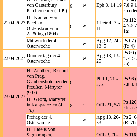
von Canterbury,
g
w
Eph 3, 14-19
7.8-9.1
Kirchenlehrer (1109)
2a ode
Hl. Konrad von
Ps 112 
21.04.2027
Parzham,
1 Petr 4, 7b-
g
w
4.5-6.7
Ordensbruder in
11
1a)
Altötting (1894)
Mittwoch der 4.
Apg 12, 24 -
Ps 67 (
w
Osterwoche
13, 5
(R: 4)
Ps 89 (
Donnerstag der 4.
Apg 13, 13-
22.04.2027
w
u. 4-5.
Osterwoche
25
2a)
Hl. Adalbert, Bischof
von Prag,
Phil 1, 21 -
Ps 96 (
Glaubensbote bei den
g
r
2, 2
7.8 u. 
Preußen, Märtyrer
(997)
23.04.2027
Hl. Georg, Märtyrer
Ps 126 
in Kappadozien (4.
g
r
Offb 21, 5-7
2b.2c-3
Jh.)
Freitag der 4.
Apg 13, 26-
Ps 2, 6
w
Osterwoche
33
(R: 7b
Hl. Fidelis von
Sigmaringen,
Offb 3, 7b-
Ps 116 