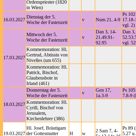
Ordenspriester (1820
in Wien)
Ps 102 
Dienstag der 5.
16.03.2027
v
Num 21, 4-9
17.18-
Woche der Fastenzeit
vgl. 2)
Dan 3, 14-
Dan 3,
Mittwoch der 5.
v
21.49.91-
52.53.
Woche der Fastenzeit
92.95
vgl. 52
Kommemoration: Hl.
Gertrud, Abtissin von
17.03.2027
Nivelles (um 655)
Kommemoration: Hl.
Patrick, Bischof,
Glaubensbote in
Irland (461)
Donnerstag der 5.
Gen 17,
Ps 105 
v
Woche der Fastenzeit
1a.3-9
7.8-9 (
Kommemoration: Hl.
18.03.2027
Cyrill, Bischof von
Jerusalem,
Kirchenlehrer (386)
Hl. Josef, Bräutigam
Ps 89 (
2 Sam 7, 4-
19.03.2027
der Gottesmutter
H
w
5.27 u.