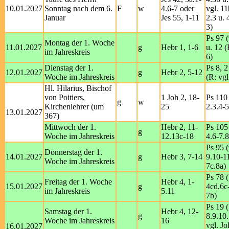
10.01.2027
Sonntag nach dem 6.
F
w
4.6-7 oder
vgl. 11
Januar
Jes 55, 1-11
2.3 u. 
3)
Ps 97 (
Montag der 1. Woche
11.01.2027
g
Hebr 1, 1-6
u. 12 (
im Jahreskreis
6)
Dienstag der 1.
Ps 8, 2
12.01.2027
g
Hebr 2, 5-12
Woche im Jahreskreis
(R: vgl
Hl. Hilarius, Bischof
von Poitiers,
1 Joh 2, 18-
Ps 110 
g
w
Kirchenlehrer (um
25
2.3.4-5
13.01.2027
367)
Mittwoch der 1.
Hebr 2, 11-
Ps 105 
g
Woche im Jahreskreis
12.13c-18
4.6-7.8
Ps 95 (
Donnerstag der 1.
14.01.2027
g
Hebr 3, 7-14
9.10-11
Woche im Jahreskreis
7c.8a)
Ps 78 (
Freitag der 1. Woche
Hebr 4, 1-
15.01.2027
g
4cd.6c-
im Jahreskreis
5.11
7b)
Ps 19 
Samstag der 1.
Hebr 4, 12-
g
8.9.10.
Woche im Jahreskreis
16
vgl. Jo
16.01.2027