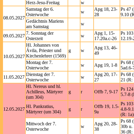
Herz-Jesu-Freitag
w
Samstag der 6.
Apg 18, 23-
Ps 47 (
w
Osterwoche
28
9.10 (R
08.05.2027
Gedächtnis Mariens
w
am Samstag
7. Sonntag der
Apg 1, 15-
Ps 103 
09.05.2027
w
Osterzeit
17.20a.c-26
12.19-
Hl. Johannes von
Apg 13, 46-
Ávila, Priester und
g
w
49
Kirchenlehrer (1569)
10.05.2027
Montag der 7.
Ps 68 (
w
Apg 19, 1-8
Osterwoche
5ad.6-
Dienstag der 7.
Apg 20, 17-
Ps 68 (
11.05.2027
w
Osterwoche
27
21 (R:
Hl. Nereus und hl.
Ps 124 
Achilleus, Märtyrer
g
r
Offb 7, 9-17
5.7-8 (
(um 304)
Ps 103 
Hl. Pankratius,
Offb 19, 1.5-
12.05.2027
g
r
4.8-9.
Märtyrer (um 304)
9a
(R: 1a)
Ps 68 (
Mittwoch der 7.
Apg 20, 28-
w
30b u.
Osterwoche
38
36 (R: