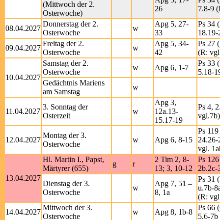
(Mittwoch der 2.
26
7.8-9 (
Osterwoche)
Donnerstag der 2.
Apg 5, 27-
Ps 34 (
08.04.2027
w
Osterwoche
33
18.19-2
Freitag der 2.
Apg 5, 34-
Ps 27 (
09.04.2027
w
Osterwoche
42
(R: vgl
Samstag der 2.
Ps 33 (
w
Apg 6, 1-7
Osterwoche
5.18-1
10.04.2027
Gedächtnis Mariens
w
am Samstag
Apg 3,
3. Sonntag der
Ps 4, 2
11.04.2027
w
12a.13-
Osterzeit
vgl.7b)
15.17-19
Ps 119 
Montag der 3.
12.04.2027
w
Apg 6, 8-15
24.26-
Osterwoche
vgl. 1a
Hl. Martin I., Papst,
2 Tim 2, 8-
Ps 126 
g
r
Märtyrer (655)
13; 3, 10-12
2b.2c-3
13.04.2027
Ps 31 (
Dienstag der 3.
Apg 7, 51 –
w
u.7b-8
Osterwoche
8, 1a
(R: vgl
Mittwoch der 3.
Ps 66 (
14.04.2027
w
Apg 8, 1b-8
Osterwoche
5.6-7b 