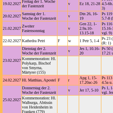
Freitag der 1. Woche
19.02.2027
v
Ez 18, 21-28
4.5-6b.
der Fastenzeit
3)
Samstag der 1.
Dtn 26, 16-
Ps 119 
20.02.2027
v
Woche der Fastenzeit
19
5.7-8 (
Gen 22, 1-
Ps 116 
Zweiter
21.02.2027
v
2.9a.10-
15.16-
Fastensonntag
13.15-18
vgl. 9)
Ps 23 (
22.02.2027
Kathedra Petri
F
w
1 Petr 5, 1-4
(R: 1)
Dienstag der 2.
Jes 1, 10.16-
Ps 50 (
v
Woche der Fastenzeit
20
17.21 
Kommemoration: Hl.
23.02.2027
Polykarp, Bischof
von Smyrna,
Märtyrer (155)
Apg 1, 15-
Ps 113 
24.02.2027
Hl. Matthias, Apostel
F
r
17.20ac-26
4.5a u.
Donnerstag der 2.
Ps 1, 1
v
Jer 17, 5-10
Woche der Fastenzeit
vgl. Je
Kommemoration: Hl.
25.02.2027
Walburga, Abtissin
von Heidenheim in
Franken (779)