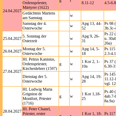
g
r
Ordenspriester,
8.11-12
4.5-6.8
Märtyrer (1622)
24.04.2027
Gedächtnis Mariens
w
am Samstag
Samstag der 4.
Apg 13, 44-
Ps 98 (
w
Osterwoche
52
3b.3c-4
Ps 22 
5. Sonntag der
Apg 9, 26-
25.04.2027
w
u. 30a
Osterzeit
31
26a)
Montag der 5.
Apg 14, 5-
Ps 115 
26.04.2027
w
Osterwoche
18
2.3-4.
Hl. Petrus Kanisius,
1 Kor 2, 1-
Ps 37 (
Ordenspriester,
g
w
10a
6.30-31
Kirchenlehrer (1597)
27.04.2027
Ps 145
Dienstag der 5.
Apg 14, 19-
w
11.12-
Osterwoche
28
vgl. 12
Hl. Ludwig Maria
Ps 40 (
Grignion de
1 Kor 1,18-
g
w
4ab.7-8
Montfort, Priester
25
8a.9a)
(1716)
Hl. Peter Chanel,
28.04.2027
Priester, erster
1 Kor 1, 18-
Ps 117 
g
r