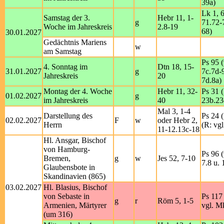
39a)
Lk 1, 
Samstag der 3.
Hebr 11, 1-
g
71.72-
Woche im Jahreskreis
2.8-19
68)
30.01.2027
Gedächtnis Mariens
w
am Samstag
Ps 95 (
4. Sonntag im
Dtn 18, 15-
31.01.2027
g
7c.7d-9
Jahreskreis
20
7d.8a)
Montag der 4. Woche
Hebr 11, 32-
Ps 31 (
01.02.2027
g
im Jahreskreis
40
23b.23
Mal 3, 1-4
Darstellung des
Ps 24 (
02.02.2027
F
w
oder Hebr 2,
Herrn
(R: vgl
11-12.13c-18
Hl. Ansgar, Bischof
von Hamburg-
Ps 96 (
Bremen,
g
w
Jes 52, 7-10
7.8 u. 
Glaubensbote in
Skandinavien (865)
03.02.2027
Hl. Blasius, Bischof
von Sebaste in
Ps 117 
g
r
Röm 5, 1-5
Armenien, Märtyrer
vgl. M
(um 316)