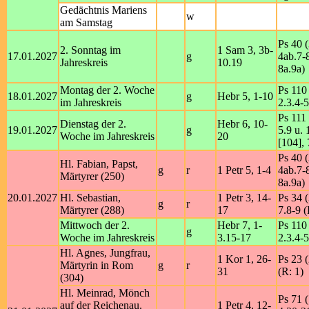
Gedächtnis Mariens
w
am Samstag
Ps 40 (
2. Sonntag im
1 Sam 3, 3b-
17.01.2027
g
4ab.7-8
Jahreskreis
10.19
8a.9a)
Montag der 2. Woche
Ps 110 
18.01.2027
g
Hebr 5, 1-10
im Jahreskreis
2.3.4-5
Ps 111 
Dienstag der 2.
Hebr 6, 10-
19.01.2027
g
5.9 u. 
Woche im Jahreskreis
20
[104], 
Ps 40 (
Hl. Fabian, Papst,
g
r
1 Petr 5, 1-4
4ab.7-8
Märtyrer (250)
8a.9a)
20.01.2027
Hl. Sebastian,
1 Petr 3, 14-
Ps 34 (
g
r
Märtyrer (288)
17
7.8-9 (
Mittwoch der 2.
Hebr 7, 1-
Ps 110 
g
Woche im Jahreskreis
3.15-17
2.3.4-5
Hl. Agnes, Jungfrau,
1 Kor 1, 26-
Ps 23 (
Märtyrin in Rom
g
r
31
(R: 1)
(304)
Hl. Meinrad, Mönch
Ps 71 (
auf der Reichenau.
1 Petr 4, 12-