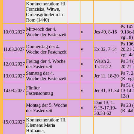
Kommemoration: Hl.
Franziska, Witwe,
Ordensgründerin in
Rom (1440)
Ps 145 
Mittwoch der 4.
10.03.2027
v
Jes 49, 8-15
9.13c-
Woche der Fastenzeit
vgl. 8)
Ps 106
Donnerstag der 4.
11.03.2027
v
Ex 32, 7-14
20.21-
Woche der Fastenzeit
vgl. 4a
Freitag der 4. Woche
Weish 2,
Ps 34 (
12.03.2027
v
der Fastenzeit
1a.12-22
20.21 u
Samstag der 4.
Ps 7, 
13.03.2027
v
Jer 11, 18-20
Woche der Fastenzeit
(R: vgl
Ps 51 (
Fünfter
14.03.2027
v
Jer 31, 31-34
13.14-1
Fastensonntag
12a)
Dan 13, 1-
Montag der 5. Woche
Ps 23 (
v
9.15-17.19-
der Fastenzeit
(R: 4a
30.33-62
Kommemoration: Hl.
15.03.2027
Klemens Maria
Hofbauer,