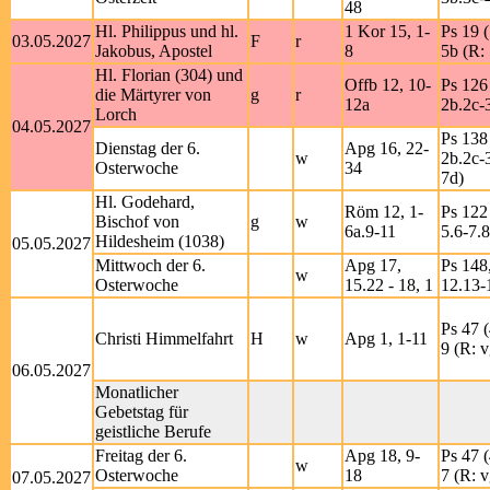
48
Hl. Philippus und hl.
1 Kor 15, 1-
Ps 19 
03.05.2027
F
r
Jakobus, Apostel
8
5b (R: 
Hl. Florian (304) und
Offb 12, 10-
Ps 126 
die Märtyrer von
g
r
12a
2b.2c-3
Lorch
04.05.2027
Ps 138 
Dienstag der 6.
Apg 16, 22-
w
2b.2c-3
Osterwoche
34
7d)
Hl. Godehard,
Röm 12, 1-
Ps 122 
Bischof von
g
w
6a.9-11
5.6-7.8
Hildesheim (1038)
05.05.2027
Mittwoch der 6.
Apg 17,
Ps 148,
w
Osterwoche
15.22 - 18, 1
12.13-
Ps 47 (
Christi Himmelfahrt
H
w
Apg 1, 1-11
9 (R: v
06.05.2027
Monatlicher
Gebetstag für
geistliche Berufe
Freitag der 6.
Apg 18, 9-
Ps 47 (
w
Osterwoche
18
7 (R: v
07.05.2027