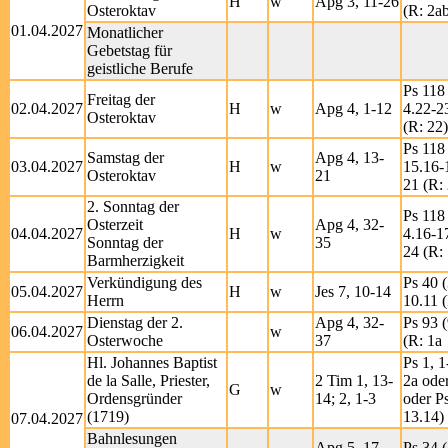
H
w
Apg 3, 11-26
Osteroktav
(R: 2a
01.04.2027
Monatlicher
Gebetstag für
geistliche Berufe
Ps 118 
Freitag der
02.04.2027
H
w
Apg 4, 1-12
4.22-2
Osteroktav
(R: 22)
Ps 118 
Samstag der
Apg 4, 13-
03.04.2027
H
w
15.16-
Osteroktav
21
21 (R:
2. Sonntag der
Ps 118 
Osterzeit
Apg 4, 32-
04.04.2027
H
w
4.16-1
Sonntag der
35
24 (R: 
Barmherzigkeit
Verkündigung des
Ps 40 (
05.04.2027
H
w
Jes 7, 10-14
Herrn
10.11 (
Dienstag der 2.
Apg 4, 32-
Ps 93 (
06.04.2027
w
Osterwoche
37
(R: 1a
Hl. Johannes Baptist
Ps 1, 1
de la Salle, Priester,
2 Tim 1, 13-
2a oder
G
w
Ordensgründer
14; 2, 1-3
oder Ps
(1719)
13.14)
07.04.2027
Bahnlesungen
Apg 5, 17-
Ps 34 (