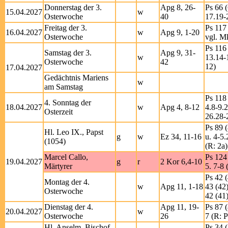
Donnerstag der 3.
Apg 8, 26-
Ps 66 (
15.04.2027
w
Osterwoche
40
17.19-
Freitag der 3.
Ps 117 
16.04.2027
w
Apg 9, 1-20
Osterwoche
vgl. M
Ps 116 
Samstag der 3.
Apg 9, 31-
w
13.14-
Osterwoche
42
12)
17.04.2027
Gedächtnis Mariens
w
am Samstag
Ps 118 
4. Sonntag der
18.04.2027
w
Apg 4, 8-12
4.8-9.
Osterzeit
26.28-
Ps 89 (
Hl. Leo IX., Papst
g
w
Ez 34, 11-16
u. 4-5.
(1054)
(R: 2a)
Marcel Callo,
Ps 124 
19.04.2027
g
r
2 Kor 6,4-10
Märtyrer
5. 7-8 
Ps 42 (
Montag der 4.
w
Apg 11, 1-18
43 (42)
Osterwoche
42 (41)
Dienstag der 4.
Apg 11, 19-
Ps 87 (
20.04.2027
w
Osterwoche
26
7 (R: P
Hl. Anselm, Bischof
Ps 34 (