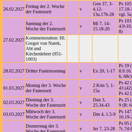
Gen 37, 3-
Ps 105
Freitag der 2. Woche
26.02.2027
v
4.12-
17.18-
der Fastenzeit
13a.17b-28
vgl. 5a
Ps 103 
Samstag der 2.
Mi 7, 14-
v
4.9-10.
Woche der Fastenzeit
15.18-20
8)
Kommemoration: Hl.
27.02.2027
Gregor von Narek,
Abt und
Kirchenlehrer (951-
1003)
Ps 19 (
28.02.2027
Dritter Fastensonntag
v
Ex 20, 1-17
8.9.10
6, 68c)
Ps 42 (
Montag der 3. Woche
2 Kön 5, 1-
01.03.2027
v
43 (42)
der Fastenzeit
15a
Ps 42 [
Dienstag der 3.
Dan 3,
Ps 25 (
02.03.2027
v
Woche der Fastenzeit
25.34-43
9 (R: 6
Mittwoch der 3.
Ps 147
03.03.2027
v
Dtn 4, 1.5-9
Woche der Fastenzeit
16.19-
Ps 95 (
Donnerstag der 3.
v
Jer 7, 23-28
7c.7d-9
Woche der Fastenzeit