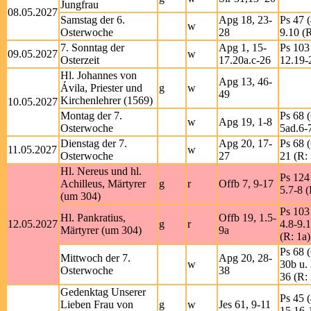
Jungfrau
08.05.2027
Samstag der 6.
Apg 18, 23-
Ps 47 (
w
Osterwoche
28
9.10 (R
7. Sonntag der
Apg 1, 15-
Ps 103 
09.05.2027
w
Osterzeit
17.20a.c-26
12.19-
Hl. Johannes von
Apg 13, 46-
Ávila, Priester und
g
w
49
Kirchenlehrer (1569)
10.05.2027
Montag der 7.
Ps 68 (
w
Apg 19, 1-8
Osterwoche
5ad.6-
Dienstag der 7.
Apg 20, 17-
Ps 68 (
11.05.2027
w
Osterwoche
27
21 (R:
Hl. Nereus und hl.
Ps 124 
Achilleus, Märtyrer
g
r
Offb 7, 9-17
5.7-8 (
(um 304)
Ps 103 
Hl. Pankratius,
Offb 19, 1.5-
12.05.2027
g
r
4.8-9.
Märtyrer (um 304)
9a
(R: 1a)
Ps 68 (
Mittwoch der 7.
Apg 20, 28-
w
30b u.
Osterwoche
38
36 (R:
Gedenktag Unserer
Ps 45 (
Lieben Frau von
g
w
Jes 61, 9-11
15.16-