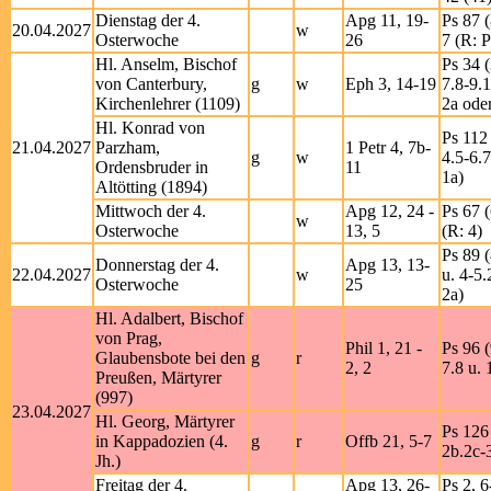
Dienstag der 4.
Apg 11, 19-
Ps 87 (
20.04.2027
w
Osterwoche
26
7 (R: P
Hl. Anselm, Bischof
Ps 34 (
von Canterbury,
g
w
Eph 3, 14-19
7.8-9.1
Kirchenlehrer (1109)
2a ode
Hl. Konrad von
Ps 112 
21.04.2027
Parzham,
1 Petr 4, 7b-
g
w
4.5-6.7
Ordensbruder in
11
1a)
Altötting (1894)
Mittwoch der 4.
Apg 12, 24 -
Ps 67 (
w
Osterwoche
13, 5
(R: 4)
Ps 89 (
Donnerstag der 4.
Apg 13, 13-
22.04.2027
w
u. 4-5.
Osterwoche
25
2a)
Hl. Adalbert, Bischof
von Prag,
Phil 1, 21 -
Ps 96 (
Glaubensbote bei den
g
r
2, 2
7.8 u. 
Preußen, Märtyrer
(997)
23.04.2027
Hl. Georg, Märtyrer
Ps 126 
in Kappadozien (4.
g
r
Offb 21, 5-7
2b.2c-3
Jh.)
Freitag der 4.
Apg 13, 26-
Ps 2, 6