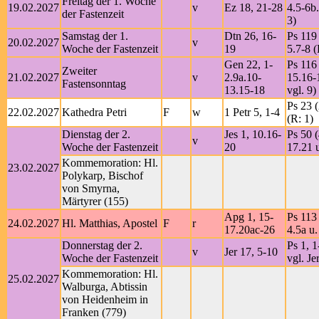
Freitag der 1. Woche
19.02.2027
v
Ez 18, 21-28
4.5-6b.
der Fastenzeit
3)
Samstag der 1.
Dtn 26, 16-
Ps 119 
20.02.2027
v
Woche der Fastenzeit
19
5.7-8 (
Gen 22, 1-
Ps 116 
Zweiter
21.02.2027
v
2.9a.10-
15.16-
Fastensonntag
13.15-18
vgl. 9)
Ps 23 (
22.02.2027
Kathedra Petri
F
w
1 Petr 5, 1-4
(R: 1)
Dienstag der 2.
Jes 1, 10.16-
Ps 50 (
v
Woche der Fastenzeit
20
17.21 
Kommemoration: Hl.
23.02.2027
Polykarp, Bischof
von Smyrna,
Märtyrer (155)
Apg 1, 15-
Ps 113 
24.02.2027
Hl. Matthias, Apostel
F
r
17.20ac-26
4.5a u.
Donnerstag der 2.
Ps 1, 1
v
Jer 17, 5-10
Woche der Fastenzeit
vgl. Je
Kommemoration: Hl.
25.02.2027
Walburga, Abtissin
von Heidenheim in
Franken (779)