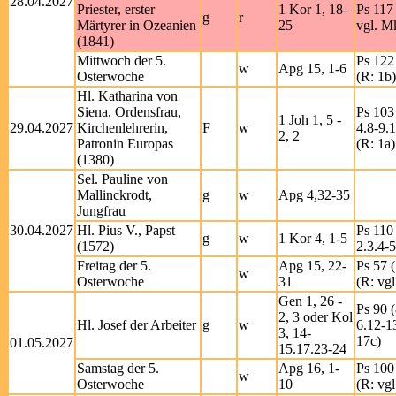
28.04.2027
Priester, erster
1 Kor 1, 18-
Ps 117 
g
r
Märtyrer in Ozeanien
25
vgl. M
(1841)
Mittwoch der 5.
Ps 122 
w
Apg 15, 1-6
Osterwoche
(R: 1b)
Hl. Katharina von
Siena, Ordensfrau,
Ps 103 
1 Joh 1, 5 -
29.04.2027
Kirchenlehrerin,
F
w
4.8-9.
2, 2
Patronin Europas
(R: 1a)
(1380)
Sel. Pauline von
Mallinckrodt,
g
w
Apg 4,32-35
Jungfrau
30.04.2027
Hl. Pius V., Papst
Ps 110 
g
w
1 Kor 4, 1-5
(1572)
2.3.4-5
Freitag der 5.
Apg 15, 22-
Ps 57 (
w
Osterwoche
31
(R: vgl
Gen 1, 26 -
Ps 90 (
2, 3 oder Kol
Hl. Josef der Arbeiter
g
w
6.12-1
3, 14-
17c)
01.05.2027
15.17.23-24
Samstag der 5.
Apg 16, 1-
Ps 100 
w
Osterwoche
10
(R: vgl