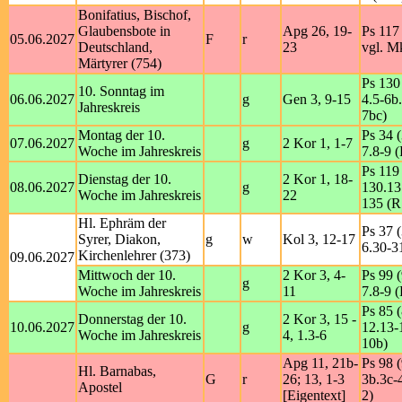
Bonifatius, Bischof,
Glaubensbote in
Apg 26, 19-
Ps 117 
05.06.2027
F
r
Deutschland,
23
vgl. M
Märtyrer (754)
Ps 130 
10. Sonntag im
06.06.2027
g
Gen 3, 9-15
4.5-6b.
Jahreskreis
7bc)
Montag der 10.
Ps 34 (
07.06.2027
g
2 Kor 1, 1-7
Woche im Jahreskreis
7.8-9 (
Ps 119
Dienstag der 10.
2 Kor 1, 18-
08.06.2027
g
130.13
Woche im Jahreskreis
22
135 (R
Hl. Ephräm der
Ps 37 (
Syrer, Diakon,
g
w
Kol 3, 12-17
6.30-31
Kirchenlehrer (373)
09.06.2027
Mittwoch der 10.
2 Kor 3, 4-
Ps 99 (
g
Woche im Jahreskreis
11
7.8-9 (
Ps 85 (
Donnerstag der 10.
2 Kor 3, 15 -
10.06.2027
g
12.13-1
Woche im Jahreskreis
4, 1.3-6
10b)
Apg 11, 21b-
Ps 98 (
Hl. Barnabas,
G
r
26; 13, 1-3
3b.3c-4
Apostel
[Eigentext]
2)