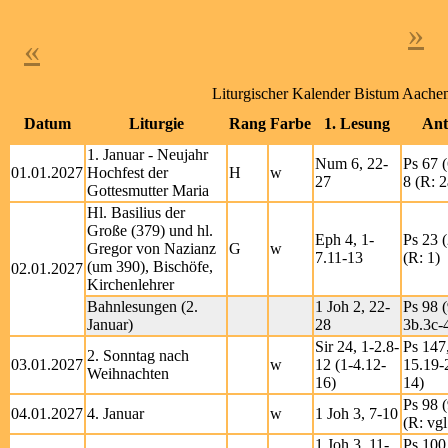
»
«
Liturgischer Kalender Bistum Aache
Datum
Liturgie
Rang
Farbe
1. Lesung
Ant
1. Januar - Neujahr
Num 6, 22-
Ps 67 (
01.01.2027
Hochfest der
H
w
27
8 (R: 2
Gottesmutter Maria
Hl. Basilius der
Große (379) und hl.
Eph 4, 1-
Ps 23 (
Gregor von Nazianz
G
w
7.11-13
(R: 1)
(um 390), Bischöfe,
02.01.2027
Kirchenlehrer
Bahnlesungen (2.
1 Joh 2, 22-
Ps 98 (
Januar)
28
3b.3c-4
Sir 24, 1-2.8-
Ps 147
2. Sonntag nach
03.01.2027
w
12 (1-4.12-
15.19-
Weihnachten
16)
14)
Ps 98 (
04.01.2027
4. Januar
w
1 Joh 3, 7-10
(R: vgl
1 Joh 3, 11-
Ps 100 