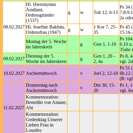
Hl. Hieronymus
Ps 34 (
Ämiliani,
g
w
Tob 12, 6-13
7.8-9.1
Ordensgründer
2a ode
(1537)
08.02.2027
Hl. Josefine Bakhita,
1 Kor 7, 25-
Ps 45 (
g
w
Ordensfrau (1947)
35
15.16-
Ps 104 
Montag der 5. Woche
g
Gen 1, 1-19
6.10 u.
im Jahreskreis
35abc 
Dienstag der 5.
Gen 1, 20 -
Ps 8, 4
09.02.2027
g
Woche im Jahreskreis
2, 4a
vgl. 2a
Ps 51 (
10.02.2027
Aschermittwoch
v
Joel 2, 12-18
6b.12-
(R: vgl
Donnerstag nach
Dtn 30, 15-
Ps 1, 1
v
Aschermittwoch
20
vgl. Je
Kommemoration:
Benedikt von Aniane,
11.02.2027
Abt
Kommemoration:
Gedenktag Unserer
Lieben Frau in
Lourdes