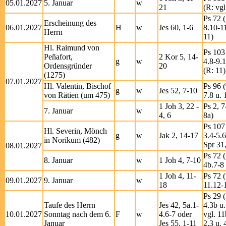
05.01.2027
5. Januar
w
21
(R: vgl
Ps 72 (
Erscheinung des
06.01.2027
H
w
Jes 60, 1-6
8.10-1
Herrn
11)
Hl. Raimund von
Ps 103 
Peñafort,
2 Kor 5, 14-
g
w
4.8-9.
Ordensgründer
20
(R: 11)
(1275)
07.01.2027
Hl. Valentin, Bischof
Ps 96 (
g
w
Jes 52, 7-10
von Rätien (um 475)
7.8 u. 
1 Joh 3, 22 -
Ps 2, 7
7. Januar
w
4, 6
8a)
Ps 107 
Hl. Severin, Mönch
g
w
Jak 2, 14-17
3.4-5.6
in Norikum (482)
Spr 31
08.01.2027
Ps 72 (
8. Januar
w
1 Joh 4, 7-10
4b.7-8 
1 Joh 4, 11-
Ps 72 (
09.01.2027
9. Januar
w
18
11.12-
Ps 29 (
Taufe des Herrn
Jes 42, 5a.1-
4.3b u.
10.01.2027
Sonntag nach dem 6.
F
w
4.6-7 oder
vgl. 11
Januar
Jes 55, 1-11
2.3 u. 