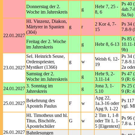
Ps 40 (
Donnerstag der 2.
Hebr 7, 25 -
g
4ab.7-8
Woche im Jahreskreis
8, 6
8a.9a)
Hl. Vinzenz, Diakon,
2 Kor 4, 7-
Ps 34 (
Märtyrer in Spanien
g
r
15
7.8-9 (
(304)
22.01.2027
Ps 85 (
Freitag der 2. Woche
g
Hebr 8, 6-13
10.11-
im Jahreskreis
9b)
Sel. Heinrich Seuse,
Ps 34 (
Weish 6, 12-
Ordenspriester,
g
w
7.8-9.1
19
Mystiker (1366)
2a ode
23.01.2027
Samstag der 2.
Hebr 9, 2-
Ps 47 (
g
Woche im Jahreskreis
3.11-14
9 (R: 6
3. Sonntag im
Jona 3, 1-
Ps 25 (
24.01.2027
g
Jahreskreis
5.10
9 (R: 4
Apg 22,
Bekehrung des
Ps 117 
25.01.2027
F
w
1a.3-16 oder
Apostels Paulus
vgl. M
Apg 9, 1-22
Hl. Timotheus und hl.
2 Tim 1, 1-8
Ps 96 (
Titus, Bischöfe,
G
w
oder Tit 1, 1-
7.8 u. 
Apostelschüler
5 [Eigentext]
26.01.2027
Bahnlesungen