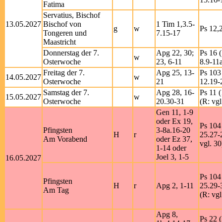
Fatima
Servatius, Bischof
13.05.2027
Bischof von
1 Tim 1,3.5-
g
w
Ps 12,2
Tongeren und
7.15-17
Maastricht
Donnerstag der 7.
Apg 22, 30;
Ps 16 (
w
Osterwoche
23, 6-11
8.9-11a
Freitag der 7.
Apg 25, 13-
Ps 103 
14.05.2027
w
Osterwoche
21
12.19-
Samstag der 7.
Apg 28, 16-
Ps 11 (
15.05.2027
w
Osterwoche
20.30-31
(R: vgl
Gen 11, 1-9
oder Ex 19,
Ps 104 
Pfingsten
3-8a.16-20
H
r
25.27-
Am Vorabend
oder Ez 37,
vgl. 30
1-14 oder
Joel 3, 1-5
16.05.2027
Ps 104 
Pfingsten
H
r
Apg 2, 1-11
25.29-
Am Tag
(R: vgl
Apg 8,
Ps 22 (