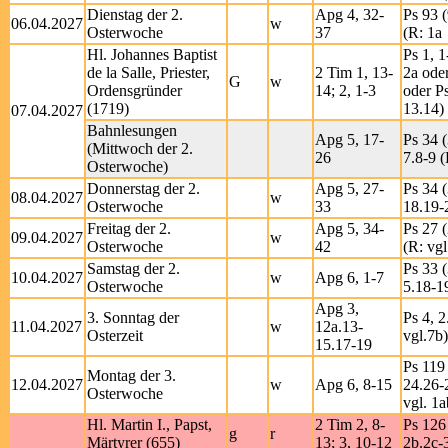
Dienstag der 2.
Apg 4, 32-
Ps 93 (
06.04.2027
w
Osterwoche
37
(R: 1a
Hl. Johannes Baptist
Ps 1, 1
de la Salle, Priester,
2 Tim 1, 13-
2a oder
G
w
Ordensgründer
14; 2, 1-3
oder Ps
(1719)
13.14)
07.04.2027
Bahnlesungen
Apg 5, 17-
Ps 34 (
(Mittwoch der 2.
26
7.8-9 (
Osterwoche)
Donnerstag der 2.
Apg 5, 27-
Ps 34 (
08.04.2027
w
Osterwoche
33
18.19-2
Freitag der 2.
Apg 5, 34-
Ps 27 (
09.04.2027
w
Osterwoche
42
(R: vgl
Samstag der 2.
Ps 33 (
10.04.2027
w
Apg 6, 1-7
Osterwoche
5.18-1
Apg 3,
3. Sonntag der
Ps 4, 2
11.04.2027
w
12a.13-
Osterzeit
vgl.7b)
15.17-19
Ps 119 
Montag der 3.
12.04.2027
w
Apg 6, 8-15
24.26-
Osterwoche
vgl. 1a
Hl. Martin I., Papst,
2 Tim 2, 8-
Ps 126 
g
r
Märtyrer (655)
13; 3, 10-12
2b.2c-3