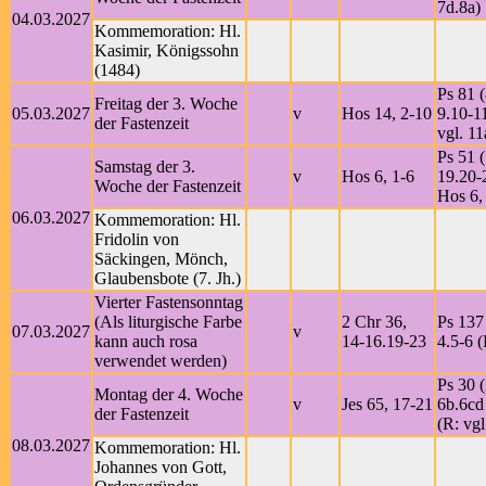
7d.8a)
04.03.2027
Kommemoration: Hl.
Kasimir, Königssohn
(1484)
Ps 81 (
Freitag der 3. Woche
05.03.2027
v
Hos 14, 2-10
9.10-1
der Fastenzeit
vgl. 11
Ps 51 (
Samstag der 3.
v
Hos 6, 1-6
19.20-2
Woche der Fastenzeit
Hos 6,
06.03.2027
Kommemoration: Hl.
Fridolin von
Säckingen, Mönch,
Glaubensbote (7. Jh.)
Vierter Fastensonntag
(Als liturgische Farbe
2 Chr 36,
Ps 137 
07.03.2027
v
kann auch rosa
14-16.19-23
4.5-6 (
verwendet werden)
Ps 30 (
Montag der 4. Woche
v
Jes 65, 17-21
6b.6cd
der Fastenzeit
(R: vgl
08.03.2027
Kommemoration: Hl.
Johannes von Gott,