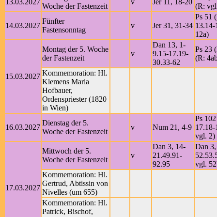
13.03.2027
v
Jer 11, 18-20
Woche der Fastenzeit
(R: vgl
Ps 51 (
Fünfter
14.03.2027
v
Jer 31, 31-34
13.14-1
Fastensonntag
12a)
Dan 13, 1-
Montag der 5. Woche
Ps 23 (
v
9.15-17.19-
der Fastenzeit
(R: 4a
30.33-62
Kommemoration: Hl.
15.03.2027
Klemens Maria
Hofbauer,
Ordenspriester (1820
in Wien)
Ps 102 
Dienstag der 5.
16.03.2027
v
Num 21, 4-9
17.18-
Woche der Fastenzeit
vgl. 2)
Dan 3, 14-
Dan 3,
Mittwoch der 5.
v
21.49.91-
52.53.
Woche der Fastenzeit
92.95
vgl. 52
Kommemoration: Hl.
Gertrud, Abtissin von
17.03.2027
Nivelles (um 655)
Kommemoration: Hl.
Patrick, Bischof,