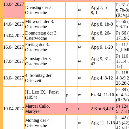
13.04.2027
Ps 31 (
Dienstag der 3.
Apg 7, 51 –
w
u.7b-8
Osterwoche
8, 1a
(R: vgl
Mittwoch der 3.
Ps 66 (
14.04.2027
w
Apg 8, 1b-8
Osterwoche
5.6-7b 
Donnerstag der 3.
Apg 8, 26-
Ps 66 (
15.04.2027
w
Osterwoche
40
17.19-
Freitag der 3.
Ps 117 
16.04.2027
w
Apg 9, 1-20
Osterwoche
vgl. M
Ps 116 
Samstag der 3.
Apg 9, 31-
17.04.2027
w
13.14-
Osterwoche
42
12)
Ps 118 
4. Sonntag der
18.04.2027
w
Apg 4, 8-12
4.8-9.
Osterzeit
26.28-
Ps 89 (
Hl. Leo IX., Papst
g
w
Ez 34, 11-16
u. 4-5.
(1054)
(R: 2a)
Marcel Callo,
Ps 124 
19.04.2027
g
r
2 Kor 6,4-10
Märtyrer
5. 7-8 
Ps 42 (
Montag der 4.
w
Apg 11, 1-18
43 (42)
Osterwoche
42 (41)