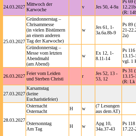
Ps 69 (
Mittwoch der
24.03.2027
v
Jes 50, 4-9a
12.21b
Karwoche
(R: 14
Gründonnerstag –
Chrisammesse
Ps 89 (
Jes 61, 1-
(in vielen Bistümern
w
21-22.
3a.6a.8b-9
an einem anderen
2a)
Tag der Karwoche)
25.03.2027
Gründonnerstag –
Ps 116 
Messe vom letzten
Ex 12, 1-
w
13.15-
Abendmahl
8.11-14
vgl. 1 
(am Abend)
Ps 31 (
Feier vom Leiden
Jes 52, 13 -
26.03.2027
r
13.15-
und Sterben Christi
53, 12
(R: Lk
Karsamstag
27.03.2027
(keine
Eucharistiefeier)
Osternacht
(7 Lesungen
H
w
Osternacht
aus dem AT)
28.03.2027
Ostersonntag
Apg 10,
Ps 118 
H
w
Am Tag
34a.37-43
17.22-2