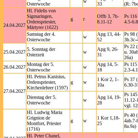
w
Osterwoche
33
(R: 7b
Hl. Fidelis von
Sigmaringen,
Offb 3, 7b-
Ps 116 
g
r
Ordenspriester,
8.11-12
4.5-6.8
24.04.2027
Märtyrer (1622)
Samstag der 4.
Apg 13, 44-
Ps 98 (
w
Osterwoche
52
3b.3c-4
Ps 22 
5. Sonntag der
Apg 9, 26-
25.04.2027
w
u. 30a
Osterzeit
31
26a)
Montag der 5.
Apg 14, 5-
Ps 115 
26.04.2027
w
Osterwoche
18
2.3-4.
Hl. Petrus Kanisius,
1 Kor 2, 1-
Ps 37 (
Ordenspriester,
g
w
10a
6.30-31
Kirchenlehrer (1597)
27.04.2027
Ps 145
Dienstag der 5.
Apg 14, 19-
w
11.12-
Osterwoche
28
vgl. 12
Hl. Ludwig Maria
Ps 40 (
Grignion de
1 Kor 1,18-
g
w
4ab.7-8
Montfort, Priester
25
8a.9a)
(1716)
Hl. Peter Chanel,