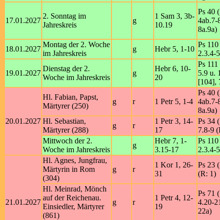
Ps 40 (
2. Sonntag im
1 Sam 3, 3b-
17.01.2027
g
4ab.7-8
Jahreskreis
10.19
8a.9a)
Montag der 2. Woche
Ps 110 
18.01.2027
g
Hebr 5, 1-10
im Jahreskreis
2.3.4-5
Ps 111 
Dienstag der 2.
Hebr 6, 10-
19.01.2027
g
5.9 u. 
Woche im Jahreskreis
20
[104], 
Ps 40 (
Hl. Fabian, Papst,
g
r
1 Petr 5, 1-4
4ab.7-8
Märtyrer (250)
8a.9a)
20.01.2027
Hl. Sebastian,
1 Petr 3, 14-
Ps 34 (
g
r
Märtyrer (288)
17
7.8-9 (
Mittwoch der 2.
Hebr 7, 1-
Ps 110 
g
Woche im Jahreskreis
3.15-17
2.3.4-5
Hl. Agnes, Jungfrau,
1 Kor 1, 26-
Ps 23 (
Märtyrin in Rom
g
r
31
(R: 1)
(304)
Hl. Meinrad, Mönch
Ps 71 (
auf der Reichenau.
1 Petr 4, 12-
21.01.2027
g
r
4.20-2
Einsiedler, Märtyrer
19
22a)
(861)