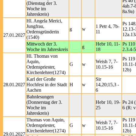
Ps 40 (
(Dienstag der 3.
4ab.7-8
Woche im
8a.9a)
Jahreskreis)
Hl. Angela Merici,
Ps 148,
Jungfrau,
1 Petr 4, 7b-
g
w
12.13-1
Ordensgründerin
11
12a.13
27.01.2027
(1540)
Mittwoch der 3.
Hebr 10, 11-
Ps 110 
g
Woche im Jahreskreis
18
2.3.4-5
Hl. Thomas von
Ps 119 
Aquin,
Weish 7, 7-
G
w
10.11-
Ordenspriester,
10.15-16
12b)
Kirchenlehrer(1274)
Karl der Große
Sir
28.01.2027
Hochfest in der Stadt
H
w
14,20;15,3 -
Aachen
6
Bahnlesungen
(Donnerstag der 3.
Hebr 10, 19-
Ps 24 (
Woche im
25
6 (R: v
Jahreskreis)
Thomas von Aquin,
Ps 119 
Weish 7, 7-
Ordenspriester,
G
w
10.11-
10.15-16
Kirchenlehrer(1274)
12b)
29.01.2027