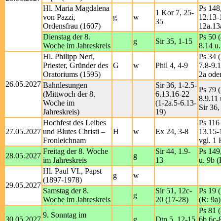
Hl. Maria Magdalena
Ps 148,
1 Kor 7, 25-
von Pazzi,
g
w
12.13-1
35
Ordensfrau (1607)
12a.13
Dienstag der 8.
Ps 50 (
g
Sir 35, 1-15
Woche im Jahreskreis
8.14 u.
Hl. Philipp Neri,
Ps 34 (
Priester, Gründer des
G
w
Phil 4, 4-9
7.8-9.1
Oratoriums (1595)
2a ode
26.05.2027
Bahnlesungen
Sir 36, 1-2.5-
Ps 79 (
(Mittwoch der 8.
6.13.16-22
8.9.11 
Woche im
(1-2a.5-6.13-
Sir 36,
Jahreskreis)
19)
Hochfest des Leibes
Ps 116 
27.05.2027
und Blutes Christi –
H
w
Ex 24, 3-8
13.15-
Fronleichnam
vgl. 1 
Freitag der 8. Woche
Sir 44, 1.9-
Ps 149
28.05.2027
g
im Jahreskreis
13
u. 9b (
Hl. Paul VI., Papst
g
w
(1897-1978)
29.05.2027
Samstag der 8.
Sir 51, 12c-
Ps 19 
g
Woche im Jahreskreis
20 (17-28)
(R: 9a)
Ps 81 (
9. Sonntag im
30.05.2027
g
Dtn 5, 12-15
6b.6c-