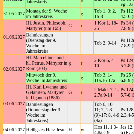
Jahreskreis
vgl. 2a
Montag der 9. Woche
Tob 1, 3; 2,
Ps 112 
31.05.2027
g
im Jahreskreis
1b-8
4.5-6 (
Hl. Justin, Philosoph,
1 Kor 1, 18-
Ps 34 (
G
r
Märtyrer (um 165)
25
7.8-9 (
Bahnlesungen
01.06.2027
(Dienstag der 9.
Ps 112(
Tob 2, 9-14
Woche im
7.8-9 (
Jahreskreis)
Hl. Marcellinus und
2 Kor 6, 4-
Ps 124 
hl. Petrus, Märtyrer in
g
r
10
5.7-8 (
Rom (303)
02.06.2027
Mittwoch der 9.
Tob 3, 1-
Ps 25 (
g
Woche im Jahreskreis
11a.16-17a
6.8-9 (
Hl. Karl Lwanga und
2 Makk 7, 1-
Ps 124 
Gefährten, Märtyrer
G
r
2.7a.9-14
5.7-8 (
in Uganda (1886)
03.06.2027
Bahnlesungen
Tob 6, 10-
(Donnerstag der 9.
11; 7, 1.8
Ps 128 
Woche im
(9)-17; 8, 4-9
2.3.4-5
Jahreskreis)
(9a)
Hos 11, 1.3-
Jes 12,
04.06.2027
Heiligstes Herz Jesu
H
w
4.8a.c-9
6 (R: 3