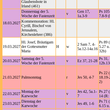
Glaubensbote in
Irland (461)
Donnerstag der 5.
Gen 17,
Ps 105 
v
Woche der Fastenzeit
1a.3-9
7.8-9 (
Kommemoration: Hl.
18.03.2027
Cyrill, Bischof von
Jerusalem,
Kirchenlehrer (386)
Hl. Josef, Bräutigam
Ps 89 (
2 Sam 7, 4-
19.03.2027
der Gottesmutter
H
w
5.27 u.
5a.12-14a.16
Maria
32b)
Samstag der 5.
Ps 31, 
20.03.2027
v
Ez 37, 21-28
Woche der Fastenzeit
12b.13
Ps 22 (
21.03.2027
Palmsonntag
r
Jes 50, 4-7
18.19-
2)
Montag der
Jes 42, 5a.1-
Ps 27 (
22.03.2027
v
Karwoche
7
14 (R: 
Dienstag der
Ps 71 (
23.03.2027
v
Jes 49, 1-6
Karwoche
6.15 u.