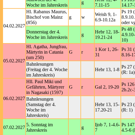
g
Woche im Jahreskreis
7.11-15
14.17-
Hl. Rabanus Maurus,
Ps 19 (
Weish 9, 1-
Bischof von Mainz
g
w
8.9.10
6.9-10.12a
(856)
oder vg
04.02.2027
Ps 48 (
Donnerstag der 4.
Hebr 12, 18-
g
4.9.10-
Woche im Jahreskreis
19.21-24
10)
Hl. Agatha, Jungfrau,
1 Kor 1, 26-
Ps 31 (
Märtyrin in Catania
G
r
31
8.16-17
(um 250)
05.02.2027
Bahnlesungen
Ps 27 (
(Freitag der 4. Woche
Hebr 13, 1-8
(R: 1a)
im Jahreskreis)
Hll. Paul Miki und
Ps 126 
Gefährten, Märtyrer
G
r
Gal 2, 19-20
2b.2c-3
in Nagasaki (1597)
06.02.2027
Bahnlesungen
(Samstag der 4.
Hebr 13, 15-
Ps 23 (
Woche im
17.20-21
(R: 1)
Jahreskreis)
5. Sonntag im
Ijob 7, 1-4.6-
Ps 147 
07.02.2027
g
Jahreskreis
7
4.5-6 (