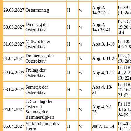
Apg 2,
Ps 89 (
29.03.2027
Ostermontag
H
w
14.22-33
(R: 2a)
Ps 33 (
Dienstag der
Apg 2,
30.03.2027
H
w
19.20 u
Osteroktav
14a.36-41
5b)
Mittwoch der
Ps 105 
31.03.2027
H
w
Apg 3, 1-10
Osteroktav
4.6-7.8
Donnerstag der
Ps 8, 2
01.04.2027
H
w
Apg 3, 11-26
Osteroktav
(R: 2a
Ps 118 
Freitag der
02.04.2027
H
w
Apg 4, 1-12
4.22-2
Osteroktav
(R: 22)
Ps 118 
Samstag der
Apg 4, 13-
03.04.2027
H
w
15.16-
Osteroktav
21
21 (R:
2. Sonntag der
Ps 118 
Osterzeit
Apg 4, 32-
04.04.2027
H
w
4.16-1
Sonntag der
35
24 (R: 
Barmherzigkeit
Verkündigung des
Ps 40 (
05.04.2027
H
w
Jes 7, 10-14
Herrn
10.11 (