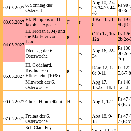
Apg 10, 25-
6. Sonntag der
Ps 98 (
02.05.2027
w
26.34-35.44-
Osterzeit
3b.3c-4
48
Hl. Philippus und hl.
1 Kor 15, 1-
Ps 19 
03.05.2027
F
r
Jakobus, Apostel
8
5b (R: 
Hl. Florian (304) und
Offb 12, 10-
Ps 126 
die Märtyrer von
g
r
12a
2b.2c-3
Lorch
04.05.2027
Ps 138 
Dienstag der 6.
Apg 16, 22-
w
2b.2c-3
Osterwoche
34
7d)
Hl. Godehard,
Röm 12, 1-
Ps 122 
Bischof von
g
w
6a.9-11
5.6-7.8
Hildesheim (1038)
05.05.2027
Mittwoch der 6.
Apg 17,
Ps 148,
w
Osterwoche
15.22 - 18, 1
12.13-
Ps 47 (
06.05.2027
Christi Himmelfahrt
H
w
Apg 1, 1-11
9 (R: v
Freitag der 6.
Apg 18, 9-
Ps 47 (
07.05.2027
w
Osterwoche
18
7 (R: v
Sel. Clara Fey,
g
w
Sir 51,13–20