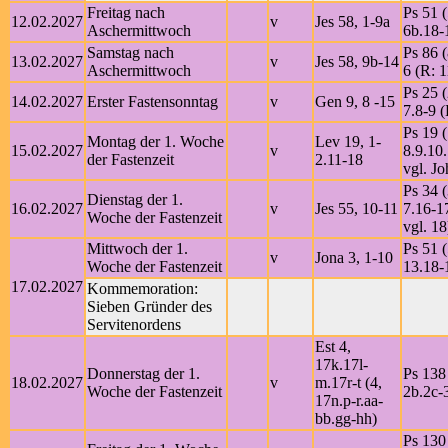
Freitag nach
Ps 51 (
12.02.2027
v
Jes 58, 1-9a
Aschermittwoch
6b.18-
Samstag nach
Ps 86 (
13.02.2027
v
Jes 58, 9b-14
Aschermittwoch
6 (R: 1
Ps 25 (
14.02.2027
Erster Fastensonntag
v
Gen 9, 8 -15
7.8-9 (
Ps 19 
Montag der 1. Woche
Lev 19, 1-
15.02.2027
v
8.9.10.
der Fastenzeit
2.11-18
vgl. Jo
Ps 34 (
Dienstag der 1.
16.02.2027
v
Jes 55, 10-11
7.16-1
Woche der Fastenzeit
vgl. 18
Mittwoch der 1.
Ps 51 (
v
Jona 3, 1-10
Woche der Fastenzeit
13.18-
17.02.2027
Kommemoration:
Sieben Gründer des
Servitenordens
Est 4,
17k.17l-
Donnerstag der 1.
Ps 138 
18.02.2027
v
m.17r-t (4,
Woche der Fastenzeit
2b.2c-3
17n.p-r.aa-
bb.gg-hh)
Ps 130 