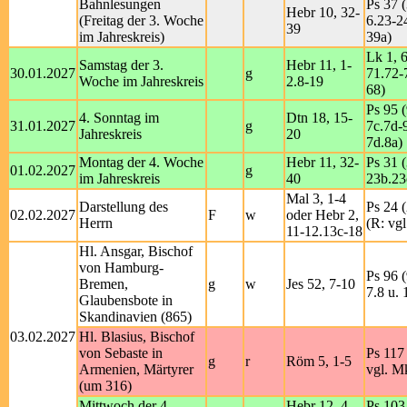
Bahnlesungen
Ps 37 (
Hebr 10, 32-
(Freitag der 3. Woche
6.23-2
39
im Jahreskreis)
39a)
Lk 1, 
Samstag der 3.
Hebr 11, 1-
30.01.2027
g
71.72-
Woche im Jahreskreis
2.8-19
68)
Ps 95 (
4. Sonntag im
Dtn 18, 15-
31.01.2027
g
7c.7d-9
Jahreskreis
20
7d.8a)
Montag der 4. Woche
Hebr 11, 32-
Ps 31 (
01.02.2027
g
im Jahreskreis
40
23b.23
Mal 3, 1-4
Darstellung des
Ps 24 (
02.02.2027
F
w
oder Hebr 2,
Herrn
(R: vgl
11-12.13c-18
Hl. Ansgar, Bischof
von Hamburg-
Ps 96 (
Bremen,
g
w
Jes 52, 7-10
7.8 u. 
Glaubensbote in
Skandinavien (865)
03.02.2027
Hl. Blasius, Bischof
von Sebaste in
Ps 117 
g
r
Röm 5, 1-5
Armenien, Märtyrer
vgl. M
(um 316)
Mittwoch der 4.
Hebr 12, 4-
Ps 103 