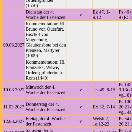
Ordensgründer
(1550)
Dienstag der 4.
Ez 47, 1-
Ps 46 (
v
Woche der Fastenzeit
9.12
9 (R: 8
Kommemoration: Hl.
Bruno von Querfurt,
Bischof von
Magdeburg,
09.03.2027
Glaubensbote bei den
Preußen, Märtyrer
(1009)
Kommemoration: Hl.
Franziska, Witwe,
Ordensgründerin in
Rom (1440)
Ps 145 
Mittwoch der 4.
10.03.2027
v
Jes 49, 8-15
9.13c-
Woche der Fastenzeit
vgl. 8)
Ps 106
Donnerstag der 4.
11.03.2027
v
Ex 32, 7-14
20.21-
Woche der Fastenzeit
vgl. 4a
Freitag der 4. Woche
Weish 2,
Ps 34 (
12.03.2027
v
der Fastenzeit
1a.12-22
20.21 u
Samstag der 4.
Ps 7, 