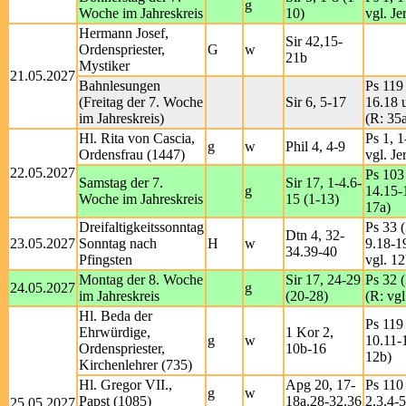
g
Woche im Jahreskreis
10)
vgl. Je
Hermann Josef,
Sir 42,15-
Ordenspriester,
G
w
21b
Mystiker
21.05.2027
Bahnlesungen
Ps 119 
(Freitag der 7. Woche
Sir 6, 5-17
16.18 
im Jahreskreis)
(R: 35
Hl. Rita von Cascia,
Ps 1, 1
g
w
Phil 4, 4-9
Ordensfrau (1447)
vgl. Je
22.05.2027
Ps 103
Samstag der 7.
Sir 17, 1-4.6-
g
14.15-
Woche im Jahreskreis
15 (1-13)
17a)
Dreifaltigkeitssonntag
Ps 33 (
Dtn 4, 32-
23.05.2027
Sonntag nach
H
w
9.18-1
34.39-40
Pfingsten
vgl. 12
Montag der 8. Woche
Sir 17, 24-29
Ps 32 (
24.05.2027
g
im Jahreskreis
(20-28)
(R: vgl
Hl. Beda der
Ps 119 
Ehrwürdige,
1 Kor 2,
g
w
10.11-
Ordenspriester,
10b-16
12b)
Kirchenlehrer (735)
Hl. Gregor VII.,
Apg 20, 17-
Ps 110 
g
w
Papst (1085)
18a.28-32.36
2.3.4-5
25.05.2027