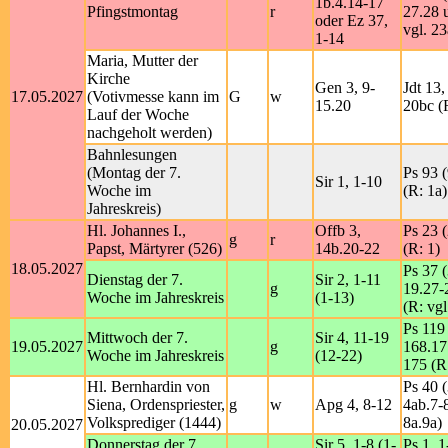
1b.4.14-17
Pfingstmontag
r
27.28 
oder Ez 37,
vgl. 23
1-14
Maria, Mutter der
Kirche
Gen 3, 9-
Jdt 13,
17.05.2027
(Votivmesse kann im
G
w
15.20
20bc (R
Lauf der Woche
nachgeholt werden)
Bahnlesungen
(Montag der 7.
Ps 93 (
Sir 1, 1-10
Woche im
(R: 1a)
Jahreskreis)
Hl. Johannes I.,
Offb 3,
Ps 23 (
g
r
Papst, Märtyrer (526)
14b.20-22
(R: 1)
18.05.2027
Ps 37 (
Dienstag der 7.
Sir 2, 1-11
g
19.27-
Woche im Jahreskreis
(1-13)
(R: vgl
Ps 119 
Mittwoch der 7.
Sir 4, 11-19
19.05.2027
g
168.17
Woche im Jahreskreis
(12-22)
175 (R
Hl. Bernhardin von
Ps 40 (
Siena, Ordenspriester,
g
w
Apg 4, 8-12
4ab.7-8
Volksprediger (1444)
8a.9a)
20.05.2027
Donnerstag der 7.
Sir 5, 1-8 (1-
Ps 1, 1