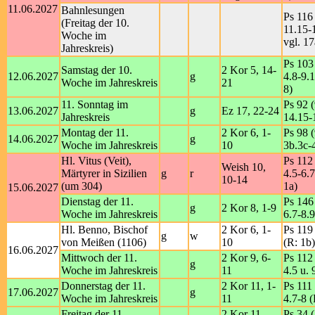
11.06.2027
Bahnlesungen
Ps 116 
(Freitag der 10.
11.15-
Woche im
vgl. 17
Jahreskreis)
Ps 103 
Samstag der 10.
2 Kor 5, 14-
12.06.2027
g
4.8-9.1
Woche im Jahreskreis
21
8)
11. Sonntag im
Ps 92 (
13.06.2027
g
Ez 17, 22-24
Jahreskreis
14.15-
Montag der 11.
2 Kor 6, 1-
Ps 98 (
14.06.2027
g
Woche im Jahreskreis
10
3b.3c-4
Hl. Vitus (Veit),
Ps 112 
Weish 10,
Märtyrer in Sizilien
g
r
4.5-6.7
10-14
(um 304)
1a)
15.06.2027
Dienstag der 11.
Ps 146 
g
2 Kor 8, 1-9
Woche im Jahreskreis
6.7-8.9
Hl. Benno, Bischof
2 Kor 6, 1-
Ps 119 
g
w
von Meißen (1106)
10
(R: 1b)
16.06.2027
Mittwoch der 11.
2 Kor 9, 6-
Ps 112 
g
Woche im Jahreskreis
11
4.5 u. 
Donnerstag der 11.
2 Kor 11, 1-
Ps 111 
17.06.2027
g
Woche im Jahreskreis
11
4.7-8 (
Freitag der 11.
2 Kor 11,
Ps 34 (