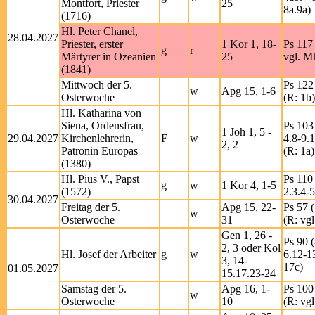
Montfort, Priester
25
8a.9a)
(1716)
Hl. Peter Chanel,
28.04.2027
Priester, erster
1 Kor 1, 18-
Ps 117 
g
r
Märtyrer in Ozeanien
25
vgl. M
(1841)
Mittwoch der 5.
Ps 122 
w
Apg 15, 1-6
Osterwoche
(R: 1b)
Hl. Katharina von
Siena, Ordensfrau,
Ps 103 
1 Joh 1, 5 -
29.04.2027
Kirchenlehrerin,
F
w
4.8-9.
2, 2
Patronin Europas
(R: 1a)
(1380)
Hl. Pius V., Papst
Ps 110 
g
w
1 Kor 4, 1-5
(1572)
2.3.4-5
30.04.2027
Freitag der 5.
Apg 15, 22-
Ps 57 (
w
Osterwoche
31
(R: vgl
Gen 1, 26 -
Ps 90 (
2, 3 oder Kol
Hl. Josef der Arbeiter
g
w
6.12-1
3, 14-
17c)
01.05.2027
15.17.23-24
Samstag der 5.
Apg 16, 1-
Ps 100 
w
Osterwoche
10
(R: vgl