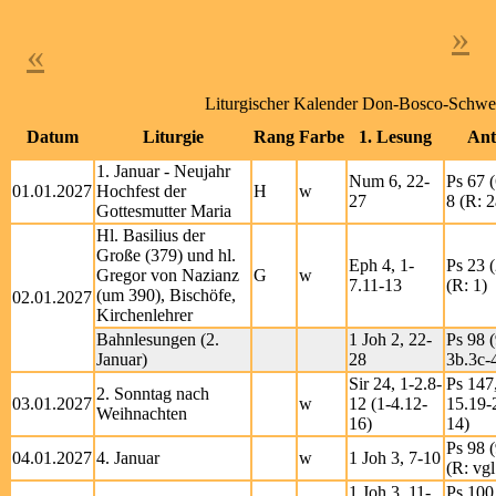
»
«
Liturgischer Kalender Don-Bosco-Schwe
Datum
Liturgie
Rang
Farbe
1. Lesung
Ant
1. Januar - Neujahr
Num 6, 22-
Ps 67 (
01.01.2027
Hochfest der
H
w
27
8 (R: 2
Gottesmutter Maria
Hl. Basilius der
Große (379) und hl.
Eph 4, 1-
Ps 23 (
Gregor von Nazianz
G
w
7.11-13
(R: 1)
(um 390), Bischöfe,
02.01.2027
Kirchenlehrer
Bahnlesungen (2.
1 Joh 2, 22-
Ps 98 (
Januar)
28
3b.3c-4
Sir 24, 1-2.8-
Ps 147
2. Sonntag nach
03.01.2027
w
12 (1-4.12-
15.19-
Weihnachten
16)
14)
Ps 98 (
04.01.2027
4. Januar
w
1 Joh 3, 7-10
(R: vgl
1 Joh 3, 11-
Ps 100 