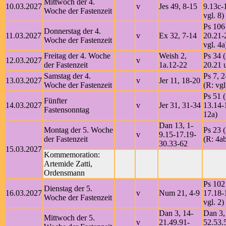
Mittwoch der 4.
10.03.2027
v
Jes 49, 8-15
9.13c-
Woche der Fastenzeit
vgl. 8)
Ps 106
Donnerstag der 4.
11.03.2027
v
Ex 32, 7-14
20.21-
Woche der Fastenzeit
vgl. 4a
Freitag der 4. Woche
Weish 2,
Ps 34 (
12.03.2027
v
der Fastenzeit
1a.12-22
20.21 u
Samstag der 4.
Ps 7, 
13.03.2027
v
Jer 11, 18-20
Woche der Fastenzeit
(R: vgl
Ps 51 (
Fünfter
14.03.2027
v
Jer 31, 31-34
13.14-1
Fastensonntag
12a)
Dan 13, 1-
Montag der 5. Woche
Ps 23 (
v
9.15-17.19-
der Fastenzeit
(R: 4a
30.33-62
15.03.2027
Kommemoration:
Artemide Zatti,
Ordensmann
Ps 102 
Dienstag der 5.
16.03.2027
v
Num 21, 4-9
17.18-
Woche der Fastenzeit
vgl. 2)
Dan 3, 14-
Dan 3,
Mittwoch der 5.
v
21.49.91-
52.53.