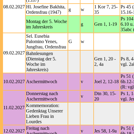
(1537)
08.02.2027
Hl. Josefine Bakhita,
1 Kor 7, 25-
Ps 45 (
g
w
Ordensfrau (1947)
35
15.16-
Ps 104 
Montag der 5. Woche
g
Gen 1, 1-19
6.10 u.
im Jahreskreis
35abc 
Sel. Eusebia
Palomino Yenes,
G
w
Jungfrau, Ordensfrau
09.02.2027
Bahnlesungen
(Dienstag der 5.
Gen 1, 20 -
Ps 8, 4
Woche im
2, 4a
vgl. 2a
Jahreskreis)
Ps 51 (
10.02.2027
Aschermittwoch
v
Joel 2, 12-18
6b.12-
(R: vgl
Donnerstag nach
Dtn 30, 15-
Ps 1, 1
v
Aschermittwoch
20
vgl. Je
Kommemoration:
11.02.2027
Gedenktag Unserer
Lieben Frau in
Lourdes
Freitag nach
Ps 51 (
12.02.2027
v
Jes 58, 1-9a
Aschermittwoch
6b.18-