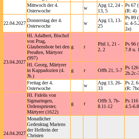
Mittwoch der 4.
Apg 12, 24 -
Ps 67 (
w
Osterwoche
13, 5
(R: 4)
Ps 89 (
Donnerstag der 4.
Apg 13, 13-
22.04.2027
w
u. 4-5.
Osterwoche
25
2a)
Hl. Adalbert, Bischof
von Prag,
Phil 1, 21 -
Ps 96 (
Glaubensbote bei den
g
r
2, 2
7.8 u. 
Preußen, Märtyrer
(997)
23.04.2027
Hl. Georg, Märtyrer
Ps 126 
in Kappadozien (4.
g
r
Offb 21, 5-7
2b.2c-3
Jh.)
Freitag der 4.
Apg 13, 26-
Ps 2, 6
w
Osterwoche
33
(R: 7b
Hl. Fidelis von
Sigmaringen,
Offb 3, 7b-
Ps 116 
g
r
Ordenspriester,
8.11-12
4.5-6.8
Märtyrer (1622)
Monatlicher
Gedenktag Mariens
der Helferin der
24.04.2027
Christen