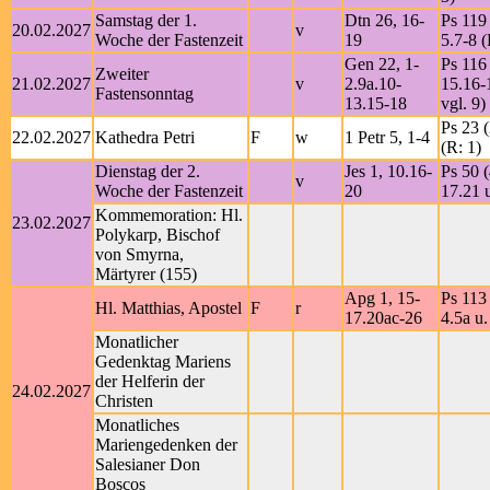
Samstag der 1.
Dtn 26, 16-
Ps 119 
20.02.2027
v
Woche der Fastenzeit
19
5.7-8 (
Gen 22, 1-
Ps 116 
Zweiter
21.02.2027
v
2.9a.10-
15.16-
Fastensonntag
13.15-18
vgl. 9)
Ps 23 (
22.02.2027
Kathedra Petri
F
w
1 Petr 5, 1-4
(R: 1)
Dienstag der 2.
Jes 1, 10.16-
Ps 50 (
v
Woche der Fastenzeit
20
17.21 
Kommemoration: Hl.
23.02.2027
Polykarp, Bischof
von Smyrna,
Märtyrer (155)
Apg 1, 15-
Ps 113 
Hl. Matthias, Apostel
F
r
17.20ac-26
4.5a u.
Monatlicher
Gedenktag Mariens
der Helferin der
24.02.2027
Christen
Monatliches
Mariengedenken der
Salesianer Don
Boscos