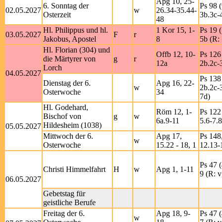
Apg 10, 25-
6. Sonntag der
Ps 98 (
02.05.2027
w
26.34-35.44-
Osterzeit
3b.3c-4
48
Hl. Philippus und hl.
1 Kor 15, 1-
Ps 19 
03.05.2027
F
r
Jakobus, Apostel
8
5b (R: 
Hl. Florian (304) und
Offb 12, 10-
Ps 126 
die Märtyrer von
g
r
12a
2b.2c-3
Lorch
04.05.2027
Ps 138 
Dienstag der 6.
Apg 16, 22-
w
2b.2c-3
Osterwoche
34
7d)
Hl. Godehard,
Röm 12, 1-
Ps 122 
Bischof von
g
w
6a.9-11
5.6-7.8
Hildesheim (1038)
05.05.2027
Mittwoch der 6.
Apg 17,
Ps 148,
w
Osterwoche
15.22 - 18, 1
12.13-
Ps 47 (
Christi Himmelfahrt
H
w
Apg 1, 1-11
9 (R: v
06.05.2027
Gebetstag für
geistliche Berufe
Freitag der 6.
Apg 18, 9-
Ps 47 (
w