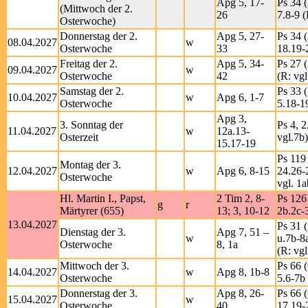
Apg 5, 17-
Ps 34 (
(Mittwoch der 2.
26
7.8-9 (
Osterwoche)
Donnerstag der 2.
Apg 5, 27-
Ps 34 (
08.04.2027
w
Osterwoche
33
18.19-2
Freitag der 2.
Apg 5, 34-
Ps 27 (
09.04.2027
w
Osterwoche
42
(R: vgl
Samstag der 2.
Ps 33 (
10.04.2027
w
Apg 6, 1-7
Osterwoche
5.18-1
Apg 3,
3. Sonntag der
Ps 4, 2
11.04.2027
w
12a.13-
Osterzeit
vgl.7b)
15.17-19
Ps 119 
Montag der 3.
12.04.2027
w
Apg 6, 8-15
24.26-
Osterwoche
vgl. 1a
Hl. Martin I., Papst,
2 Tim 2, 8-
Ps 126 
g
r
Märtyrer (655)
13; 3, 10-12
2b.2c-3
13.04.2027
Ps 31 (
Dienstag der 3.
Apg 7, 51 –
w
u.7b-8
Osterwoche
8, 1a
(R: vgl
Mittwoch der 3.
Ps 66 (
14.04.2027
w
Apg 8, 1b-8
Osterwoche
5.6-7b 
Donnerstag der 3.
Apg 8, 26-
Ps 66 (
15.04.2027
w
Osterwoche
40
17.19-