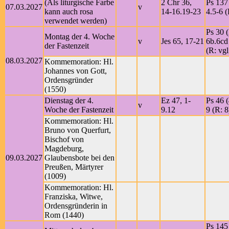
(Als liturgische Farbe
2 Chr 36,
Ps 137 
07.03.2027
v
kann auch rosa
14-16.19-23
4.5-6 (
verwendet werden)
Ps 30 (
Montag der 4. Woche
v
Jes 65, 17-21
6b.6cd
der Fastenzeit
(R: vgl
08.03.2027
Kommemoration: Hl.
Johannes von Gott,
Ordensgründer
(1550)
Dienstag der 4.
Ez 47, 1-
Ps 46 (
v
Woche der Fastenzeit
9.12
9 (R: 8
Kommemoration: Hl.
Bruno von Querfurt,
Bischof von
Magdeburg,
09.03.2027
Glaubensbote bei den
Preußen, Märtyrer
(1009)
Kommemoration: Hl.
Franziska, Witwe,
Ordensgründerin in
Rom (1440)
Ps 145 