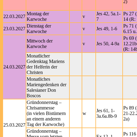
2)
Montag der
Jes 42, 5a.1-
Ps 27 (
22.03.2027
v
Karwoche
7
14 (R: 
Dienstag der
Ps 71 (
23.03.2027
v
Jes 49, 1-6
Karwoche
6.15 u.
Ps 69 (
Mittwoch der
v
Jes 50, 4-9a
12.21b
Karwoche
(R: 14
Monatlicher
Gedenktag Mariens
24.03.2027
der Helferin der
Christen
Monatliches
Mariengedenken der
Salesianer Don
Boscos
Gründonnerstag –
Chrisammesse
Ps 89 (
Jes 61, 1-
(in vielen Bistümern
w
21-22.
3a.6a.8b-9
an einem anderen
2a)
Tag der Karwoche)
25.03.2027
Gründonnerstag –
Ps 116 
Messe vom letzten
Ex 12, 1-