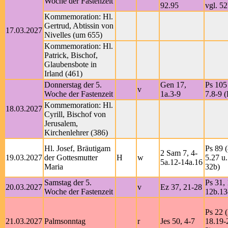
Woche der Fastenzeit
92.95
vgl. 52
Kommemoration: Hl.
Gertrud, Abtissin von
17.03.2027
Nivelles (um 655)
Kommemoration: Hl.
Patrick, Bischof,
Glaubensbote in
Irland (461)
Donnerstag der 5.
Gen 17,
Ps 105 
v
Woche der Fastenzeit
1a.3-9
7.8-9 (
Kommemoration: Hl.
18.03.2027
Cyrill, Bischof von
Jerusalem,
Kirchenlehrer (386)
Hl. Josef, Bräutigam
Ps 89 (
2 Sam 7, 4-
19.03.2027
der Gottesmutter
H
w
5.27 u.
5a.12-14a.16
Maria
32b)
Samstag der 5.
Ps 31, 
20.03.2027
v
Ez 37, 21-28
Woche der Fastenzeit
12b.13
Ps 22 (
21.03.2027
Palmsonntag
r
Jes 50, 4-7
18.19-