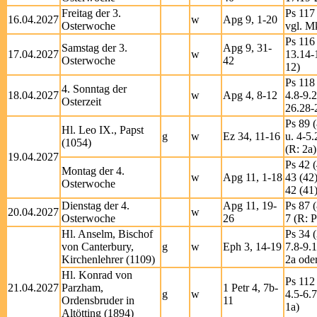
Freitag der 3.
Ps 117 
16.04.2027
w
Apg 9, 1-20
Osterwoche
vgl. M
Ps 116 
Samstag der 3.
Apg 9, 31-
17.04.2027
w
13.14-
Osterwoche
42
12)
Ps 118 
4. Sonntag der
18.04.2027
w
Apg 4, 8-12
4.8-9.
Osterzeit
26.28-
Ps 89 (
Hl. Leo IX., Papst
g
w
Ez 34, 11-16
u. 4-5.
(1054)
(R: 2a)
19.04.2027
Ps 42 (
Montag der 4.
w
Apg 11, 1-18
43 (42)
Osterwoche
42 (41)
Dienstag der 4.
Apg 11, 19-
Ps 87 (
20.04.2027
w
Osterwoche
26
7 (R: P
Hl. Anselm, Bischof
Ps 34 (
von Canterbury,
g
w
Eph 3, 14-19
7.8-9.1
Kirchenlehrer (1109)
2a ode
Hl. Konrad von
Ps 112 
21.04.2027
Parzham,
1 Petr 4, 7b-
g
w
4.5-6.7
Ordensbruder in
11
1a)
Altötting (1894)