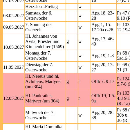
Osterwoche
18
7 (R: v
07.05.2027
Herz-Jesu-Freitag
w
Samstag der 6.
Apg 18, 23-
Ps 47 (
08.05.2027
w
Osterwoche
28
9.10 (R
7. Sonntag der
Apg 1, 15-
Ps 103 
09.05.2027
w
Osterzeit
17.20a.c-26
12.19-
Hl. Johannes von
Apg 13, 46-
Ávila, Priester und
g
w
49
Kirchenlehrer (1569)
10.05.2027
Montag der 7.
Ps 68 (
w
Apg 19, 1-8
Osterwoche
5ad.6-
Dienstag der 7.
Apg 20, 17-
Ps 68 (
11.05.2027
w
Osterwoche
27
21 (R:
Hl. Nereus und hl.
Ps 124 
Achilleus, Märtyrer
g
r
Offb 7, 9-17
5.7-8 (
(um 304)
Ps 103 
Hl. Pankratius,
Offb 19, 1.5-
12.05.2027
g
r
4.8-9.
Märtyrer (um 304)
9a
(R: 1a)
Ps 68 (
Mittwoch der 7.
Apg 20, 28-
w
30b u.
Osterwoche
38
36 (R:
Hl. Maria Dominika