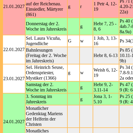
Ps 71 (
auf der Reichenau.
1 Petr 4, 12-
21.01.2027
g
r
4.20-2
Einsiedler, Märtyrer
19
22a)
(861)
Ps 40 (
Donnerstag der 2.
Hebr 7, 25 -
g
4ab.7-8
Woche im Jahreskreis
8, 6
8a.9a)
Sel. Laura Vicuña,
1 Joh, 3, 13-
G
w
Ps 34(3
Jugendliche
16
22.01.2027
Bahnlesungen
Ps 85 (
(Freitag der 2. Woche
Hebr 8, 6-13
10.11-
im Jahreskreis)
9b)
Sel. Heinrich Seuse,
Ps 34 (
Weish 6, 12-
Ordenspriester,
g
w
7.8-9.1
19
Mystiker (1366)
2a ode
23.01.2027
Samstag der 2.
Hebr 9, 2-
Ps 47 (
g
Woche im Jahreskreis
3.11-14
9 (R: 6
3. Sonntag im
Jona 3, 1-
Ps 25 (
g
Jahreskreis
5.10
9 (R: 4
Monatlicher
Gedenktag Mariens
der Helferin der
24.01.2027
Christen
Monatliches