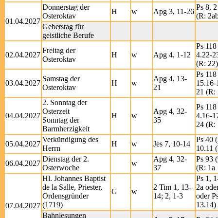
Donnerstag der
Ps 8, 2
H
w
Apg 3, 11-26
Osteroktav
(R: 2a
01.04.2027
Gebetstag für
geistliche Berufe
Ps 118 
Freitag der
02.04.2027
H
w
Apg 4, 1-12
4.22-2
Osteroktav
(R: 22)
Ps 118 
Samstag der
Apg 4, 13-
03.04.2027
H
w
15.16-
Osteroktav
21
21 (R:
2. Sonntag der
Ps 118 
Osterzeit
Apg 4, 32-
04.04.2027
H
w
4.16-1
Sonntag der
35
24 (R: 
Barmherzigkeit
Verkündigung des
Ps 40 (
05.04.2027
H
w
Jes 7, 10-14
Herrn
10.11 (
Dienstag der 2.
Apg 4, 32-
Ps 93 (
06.04.2027
w
Osterwoche
37
(R: 1a
Hl. Johannes Baptist
Ps 1, 1
de la Salle, Priester,
2 Tim 1, 13-
2a oder
G
w
Ordensgründer
14; 2, 1-3
oder Ps
(1719)
13.14)
07.04.2027
Bahnlesungen