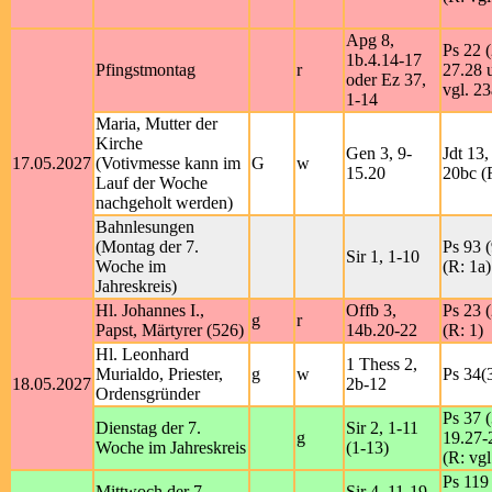
Apg 8,
Ps 22 (
1b.4.14-17
Pfingstmontag
r
27.28 
oder Ez 37,
vgl. 23
1-14
Maria, Mutter der
Kirche
Gen 3, 9-
Jdt 13,
17.05.2027
(Votivmesse kann im
G
w
15.20
20bc (R
Lauf der Woche
nachgeholt werden)
Bahnlesungen
(Montag der 7.
Ps 93 (
Sir 1, 1-10
Woche im
(R: 1a)
Jahreskreis)
Hl. Johannes I.,
Offb 3,
Ps 23 (
g
r
Papst, Märtyrer (526)
14b.20-22
(R: 1)
Hl. Leonhard
1 Thess 2,
Murialdo, Priester,
g
w
Ps 34(
18.05.2027
2b-12
Ordensgründer
Ps 37 (
Dienstag der 7.
Sir 2, 1-11
g
19.27-
Woche im Jahreskreis
(1-13)
(R: vgl
Ps 119 
Mittwoch der 7.
Sir 4, 11-19