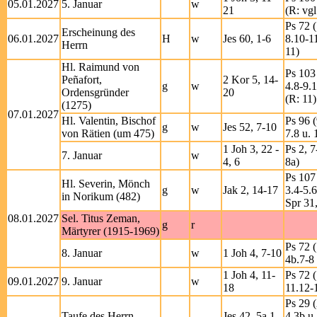
05.01.2027
5. Januar
w
21
(R: vgl
Ps 72 (
Erscheinung des
06.01.2027
H
w
Jes 60, 1-6
8.10-1
Herrn
11)
Hl. Raimund von
Ps 103 
Peñafort,
2 Kor 5, 14-
g
w
4.8-9.
Ordensgründer
20
(R: 11)
(1275)
07.01.2027
Hl. Valentin, Bischof
Ps 96 (
g
w
Jes 52, 7-10
von Rätien (um 475)
7.8 u. 
1 Joh 3, 22 -
Ps 2, 7
7. Januar
w
4, 6
8a)
Ps 107 
Hl. Severin, Mönch
g
w
Jak 2, 14-17
3.4-5.6
in Norikum (482)
Spr 31
08.01.2027
Sel. Titus Zeman,
g
r
Märtyrer (1915-1969)
Ps 72 (
8. Januar
w
1 Joh 4, 7-10
4b.7-8 
1 Joh 4, 11-
Ps 72 (
09.01.2027
9. Januar
w
18
11.12-
Ps 29 (
Taufe des Herrn
Jes 42, 5a.1-
4.3b u.