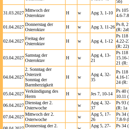
5b)
Mittwoch der
Ps 105 
31.03.2027
H
w
Apg 3, 1-10
Osteroktav
4.6-7.8
Donnerstag der
Ps 8, 2
01.04.2027
H
w
Apg 3, 11-26
Osteroktav
(R: 2a
Ps 118 
Freitag der
02.04.2027
H
w
Apg 4, 1-12
4.22-2
Osteroktav
(R: 22)
Ps 118 
Samstag der
Apg 4, 13-
03.04.2027
H
w
15.16-
Osteroktav
21
21 (R:
2. Sonntag der
Ps 118 
Osterzeit
Apg 4, 32-
04.04.2027
H
w
4.16-1
Sonntag der
35
24 (R: 
Barmherzigkeit
Verkündigung des
Ps 40 (
05.04.2027
H
w
Jes 7, 10-14
Herrn
10.11 (
Dienstag der 2.
Apg 4, 32-
Ps 93 (
06.04.2027
w
Osterwoche
37
(R: 1a
Mittwoch der 2.
Apg 5, 17-
Ps 34 (
07.04.2027
w
Osterwoche
26
7.8-9 (
Donnerstag der 2.
Apg 5, 27-
Ps 34 (
08.04.2027
w