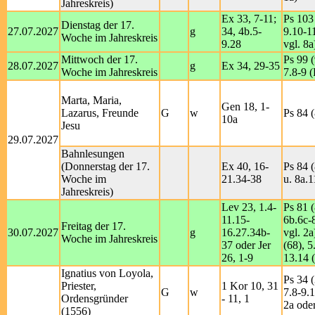
Jahreskreis)
Ex 33, 7-11;
Ps 103 
Dienstag der 17.
27.07.2027
g
34, 4b.5-
9.10-1
Woche im Jahreskreis
9.28
vgl. 8a
Mittwoch der 17.
Ps 99 (
28.07.2027
g
Ex 34, 29-35
Woche im Jahreskreis
7.8-9 (
Marta, Maria,
Gen 18, 1-
Lazarus, Freunde
G
w
Ps 84 (
10a
Jesu
29.07.2027
Bahnlesungen
(Donnerstag der 17.
Ex 40, 16-
Ps 84 (
Woche im
21.34-38
u. 8a.1
Jahreskreis)
Lev 23, 1.4-
Ps 81 (
11.15-
6b.6c-
Freitag der 17.
30.07.2027
g
16.27.34b-
vgl. 2a
Woche im Jahreskreis
37 oder Jer
(68), 5
26, 1-9
13.14 (
Ignatius von Loyola,
Ps 34 (
Priester,
1 Kor 10, 31
G
w
7.8-9.1
Ordensgründer
- 11, 1
2a ode
(1556)