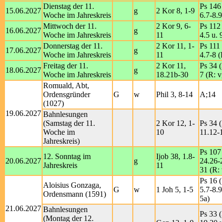
Dienstag der 11.
Ps 146 
15.06.2027
g
2 Kor 8, 1-9
Woche im Jahreskreis
6.7-8.9
Mittwoch der 11.
2 Kor 9, 6-
Ps 112 
16.06.2027
g
Woche im Jahreskreis
11
4.5 u. 
Donnerstag der 11.
2 Kor 11, 1-
Ps 111 
17.06.2027
g
Woche im Jahreskreis
11
4.7-8 (
Freitag der 11.
2 Kor 11,
Ps 34 (
18.06.2027
g
Woche im Jahreskreis
18.21b-30
7 (R: v
Romuald, Abt,
Ordensgründer
G
w
Phil 3, 8-14
A;14
(1027)
19.06.2027
Bahnlesungen
(Samstag der 11.
2 Kor 12, 1-
Ps 34 (
Woche im
10
11.12-
Jahreskreis)
Ps 107
12. Sonntag im
Ijob 38, 1.8-
20.06.2027
g
24.26-
Jahreskreis
11
31 (R: 
Ps 16 (
Aloisius Gonzaga,
G
w
1 Joh 5, 1-5
5.7-8.9
Ordensmann (1591)
5a)
21.06.2027
Bahnlesungen
Ps 33 (
(Montag der 12.