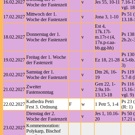
16.02.2027
v
Jes 55, 10-11
7.16-1
Woche der Fastenzeit
vgl. 18
Mittwoch der 1.
Ps 51 (
17.02.2027
v
Jona 3, 1-10
Woche der Fastenzeit
13.18-
Est 4,
17k.17l-
Donnerstag der 1.
Ps 138 
18.02.2027
v
m.17r-t (4,
Woche der Fastenzeit
2b.2c-3
17n.p-r.aa-
bb.gg-hh)
Ps 130 
Freitag der 1. Woche
19.02.2027
v
Ez 18, 21-28
4.5-6b.
der Fastenzeit
3)
Samstag der 1.
Dtn 26, 16-
Ps 119 
20.02.2027
v
Woche der Fastenzeit
19
5.7-8 (
Gen 22, 1-
Ps 116 
Zweiter
21.02.2027
v
2.9a.10-
15.16-
Fastensonntag
13.15-18
vgl. 9)
Kathedra Petri
Ps 23 (
22.02.2027
F
w
1 Petr 5, 1-4
Fest 3. Ordnung
(R: 1)
Dienstag der 2.
Jes 1, 10.16-
Ps 50 (
v
Woche der Fastenzeit
20
17.21 
Kommemoration:
23.02.2027
Polykarp, Bischof