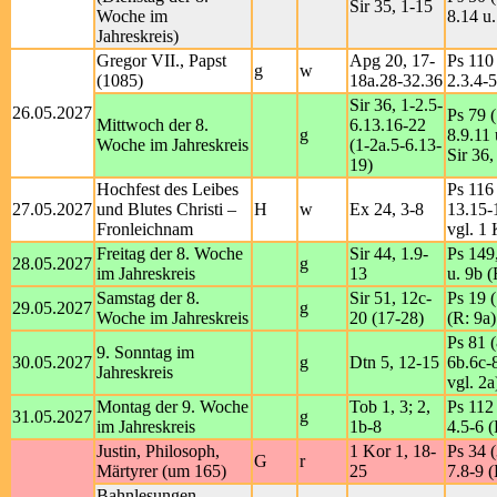
Sir 35, 1-15
Woche im
8.14 u.
Jahreskreis)
Gregor VII., Papst
Apg 20, 17-
Ps 110 
g
w
(1085)
18a.28-32.36
2.3.4-5
Sir 36, 1-2.5-
26.05.2027
Ps 79 (
Mittwoch der 8.
6.13.16-22
g
8.9.11 
Woche im Jahreskreis
(1-2a.5-6.13-
Sir 36,
19)
Hochfest des Leibes
Ps 116 
27.05.2027
und Blutes Christi –
H
w
Ex 24, 3-8
13.15-
Fronleichnam
vgl. 1 
Freitag der 8. Woche
Sir 44, 1.9-
Ps 149
28.05.2027
g
im Jahreskreis
13
u. 9b (
Samstag der 8.
Sir 51, 12c-
Ps 19 
29.05.2027
g
Woche im Jahreskreis
20 (17-28)
(R: 9a)
Ps 81 (
9. Sonntag im
30.05.2027
g
Dtn 5, 12-15
6b.6c-
Jahreskreis
vgl. 2a
Montag der 9. Woche
Tob 1, 3; 2,
Ps 112 
31.05.2027
g
im Jahreskreis
1b-8
4.5-6 (
Justin, Philosoph,
1 Kor 1, 18-
Ps 34 (
G
r
Märtyrer (um 165)
25
7.8-9 (
Bahnlesungen