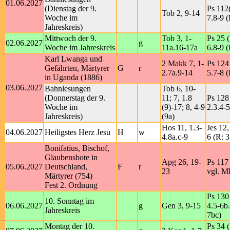
01.06.2027
(Dienstag der 9.
Ps 112(
Tob 2, 9-14
Woche im
7.8-9 (
Jahreskreis)
Mittwoch der 9.
Tob 3, 1-
Ps 25 (
02.06.2027
g
Woche im Jahreskreis
11a.16-17a
6.8-9 (
Karl Lwanga und
2 Makk 7, 1-
Ps 124 
Gefährten, Märtyrer
G
r
2.7a.9-14
5.7-8 (
in Uganda (1886)
03.06.2027
Bahnlesungen
Tob 6, 10-
(Donnerstag der 9.
11; 7, 1.8
Ps 128 
Woche im
(9)-17; 8, 4-9
2.3.4-5
Jahreskreis)
(9a)
Hos 11, 1.3-
Jes 12,
04.06.2027
Heiligstes Herz Jesu
H
w
4.8a.c-9
6 (R: 3
Bonifatius, Bischof,
Glaubensbote in
Apg 26, 19-
Ps 117 
05.06.2027
Deutschland,
F
r
23
vgl. M
Märtyrer (754)
Fest 2. Ordnung
Ps 130 
10. Sonntag im
06.06.2027
g
Gen 3, 9-15
4.5-6b.
Jahreskreis
7bc)
Montag der 10.
Ps 34 (