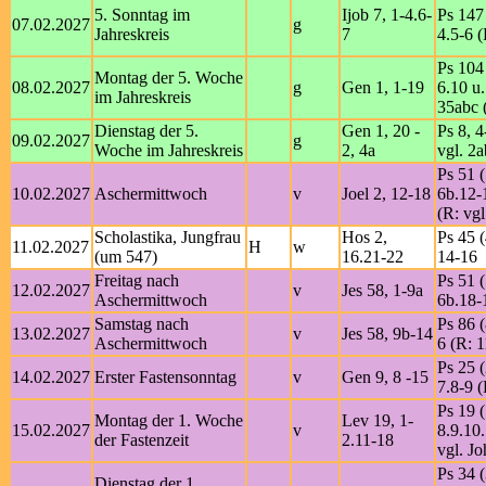
5. Sonntag im
Ijob 7, 1-4.6-
Ps 147 
07.02.2027
g
Jahreskreis
7
4.5-6 (
Ps 104 
Montag der 5. Woche
08.02.2027
g
Gen 1, 1-19
6.10 u.
im Jahreskreis
35abc 
Dienstag der 5.
Gen 1, 20 -
Ps 8, 4
09.02.2027
g
Woche im Jahreskreis
2, 4a
vgl. 2a
Ps 51 (
10.02.2027
Aschermittwoch
v
Joel 2, 12-18
6b.12-
(R: vgl
Scholastika, Jungfrau
Hos 2,
Ps 45 (
11.02.2027
H
w
(um 547)
16.21-22
14-16
Freitag nach
Ps 51 (
12.02.2027
v
Jes 58, 1-9a
Aschermittwoch
6b.18-
Samstag nach
Ps 86 (
13.02.2027
v
Jes 58, 9b-14
Aschermittwoch
6 (R: 1
Ps 25 (
14.02.2027
Erster Fastensonntag
v
Gen 9, 8 -15
7.8-9 (
Ps 19 
Montag der 1. Woche
Lev 19, 1-
15.02.2027
v
8.9.10.
der Fastenzeit
2.11-18
vgl. Jo
Ps 34 (
Dienstag der 1.