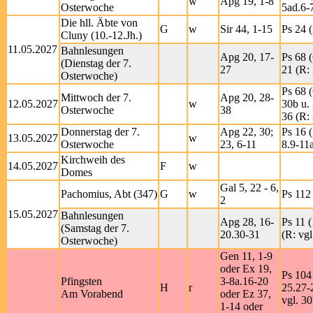
w
Apg 19, 1-8
Osterwoche
5ad.6-
Die hll. Äbte von
G
w
Sir 44, 1-15
Ps 24 (
Cluny (10.-12.Jh.)
11.05.2027
Bahnlesungen
Apg 20, 17-
Ps 68 (
(Dienstag der 7.
27
21 (R:
Osterwoche)
Ps 68 (
Mittwoch der 7.
Apg 20, 28-
12.05.2027
w
30b u.
Osterwoche
38
36 (R:
Donnerstag der 7.
Apg 22, 30;
Ps 16 (
13.05.2027
w
Osterwoche
23, 6-11
8.9-11a
Kirchweih des
14.05.2027
F
w
Domes
Gal 5, 22 - 6,
Pachomius, Abt (347)
G
w
Ps 112 
2
15.05.2027
Bahnlesungen
Apg 28, 16-
Ps 11 (
(Samstag der 7.
20.30-31
(R: vgl
Osterwoche)
Gen 11, 1-9
oder Ex 19,
Ps 104 
Pfingsten
3-8a.16-20
H
r
25.27-
Am Vorabend
oder Ez 37,
vgl. 30
1-14 oder