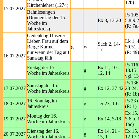
12b)
Kirchenlehrer (1274)
15.07.2027
Bahnlesungen
Ps 105 
(Donnerstag der 15.
Ex 3, 13-20
5.8-9.
Woche im
(R: 7a.
Jahreskreis)
Gedenktag Unserer
Lieben Frau auf dem
Lk 1, 
Sach 2, 14-
Berge Karmel
g
w
50.51 
17
nur wenn der Tag auf
(R: 49)
16.07.2027
Samstag fällt
Ps 116 
Freitag der 15.
Ex 11, 10 -
g
13.15-
Woche im Jahreskreis
12, 14
vgl. 13
Ps 136 
Samstag der 15.
17.07.2027
g
Ex 12, 37-42
23-24.
Woche im Jahreskreis
(R: 1b)
16. Sonntag im
Ps 23 (
18.07.2027
g
Jer 23, 1-6
Jahreskreis
(R: 1)
Ex 15,
Montag der 16.
19.07.2027
g
Ex 14, 5-18
5.6 u. 
Woche im Jahreskreis
1bc)
Dienstag der 16.
Ex 14, 21 -
Ex 15,
20.07.2027
g
Woche im Jahreskreis
15, 1
12.17 (