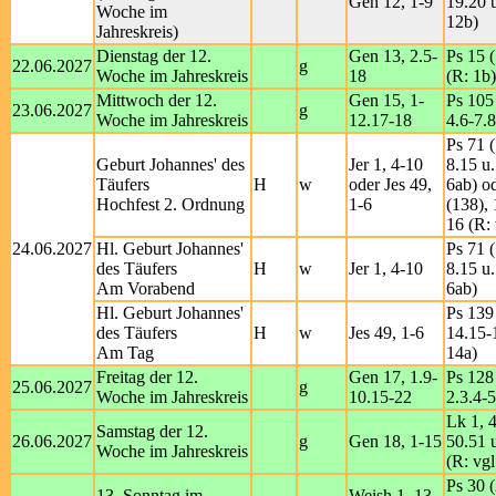
Gen 12, 1-9
19.20 u
Woche im
12b)
Jahreskreis)
Dienstag der 12.
Gen 13, 2.5-
Ps 15 (
22.06.2027
g
Woche im Jahreskreis
18
(R: 1b)
Mittwoch der 12.
Gen 15, 1-
Ps 105 
23.06.2027
g
Woche im Jahreskreis
12.17-18
4.6-7.8
Ps 71 (
Geburt Johannes' des
Jer 1, 4-10
8.15 u.
Täufers
H
w
oder Jes 49,
6ab) o
Hochfest 2. Ordnung
1-6
(138),
16 (R: 
24.06.2027
Hl. Geburt Johannes'
Ps 71 (
des Täufers
H
w
Jer 1, 4-10
8.15 u.
Am Vorabend
6ab)
Hl. Geburt Johannes'
Ps 139 
des Täufers
H
w
Jes 49, 1-6
14.15-1
Am Tag
14a)
Freitag der 12.
Gen 17, 1.9-
Ps 128 
25.06.2027
g
Woche im Jahreskreis
10.15-22
2.3.4-5
Lk 1, 
Samstag der 12.
26.06.2027
g
Gen 18, 1-15
50.51 
Woche im Jahreskreis
(R: vgl
Ps 30 (
13. Sonntag im
Weish 1, 13-