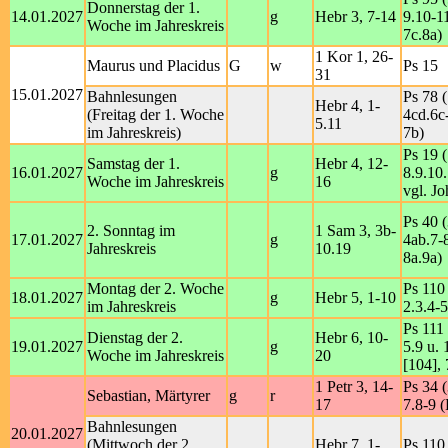
Donnerstag der 1.
14.01.2027
g
Hebr 3, 7-14
9.10-11
Woche im Jahreskreis
7c.8a)
1 Kor 1, 26-
Maurus und Placidus
G
w
Ps 15
31
15.01.2027
Bahnlesungen
Ps 78 (
Hebr 4, 1-
(Freitag der 1. Woche
4cd.6c-
5.11
im Jahreskreis)
7b)
Ps 19 
Samstag der 1.
Hebr 4, 12-
16.01.2027
g
8.9.10.
Woche im Jahreskreis
16
vgl. Jo
Ps 40 (
2. Sonntag im
1 Sam 3, 3b-
17.01.2027
g
4ab.7-8
Jahreskreis
10.19
8a.9a)
Montag der 2. Woche
Ps 110 
18.01.2027
g
Hebr 5, 1-10
im Jahreskreis
2.3.4-5
Ps 111 
Dienstag der 2.
Hebr 6, 10-
19.01.2027
g
5.9 u. 
Woche im Jahreskreis
20
[104], 
1 Petr 3, 14-
Ps 34 (
Sebastian, Märtyrer
g
r
17
7.8-9 (
Bahnlesungen
20.01.2027
(Mittwoch der 2.
Hebr 7, 1-
Ps 110 