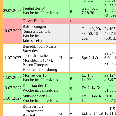
45, 1-5
vgl. 5a
Ps 37 (
Freitag der 14.
Gen 46, 1-
09.07.2027
g
19.27-
Woche im Jahreskreis
7.28-30
(R: 39
Oliver Plunkett
g
r
Bahnlesungen
Gen 49, 29-
Ps 105 
10.07.2027
(Samstag der 14.
33; 50, 15-
4.6-7 (
Woche im
26a
(68), 3
Jahreskreis)
Benedikt von Nursia,
Vater des
Ps 34 (
abendländischen
11.07.2027
H
w
Spr 2, 1-9
6.9 u. 
Mönchtums (547),
vgl. 2a
Patron Europas
Hochfest 2. Ordnung
Montag der 15.
Ex 1, 8-
Ps 124 
12.07.2027
g
Woche im Jahreskreis
14.22
4.5-6.7
Dienstag der 15.
Ps 69 (
13.07.2027
g
Ex 2, 1-15a
Woche im Jahreskreis
31.33-
Mittwoch der 15.
Ex 3, 1-6.9-
Ps 103 
14.07.2027
g
Woche im Jahreskreis
12
4.6-7 (
Bonaventura,
Ps 119 
Ordensmann,
G
w
Eph 3, 14-19
10.11-
Bischof,