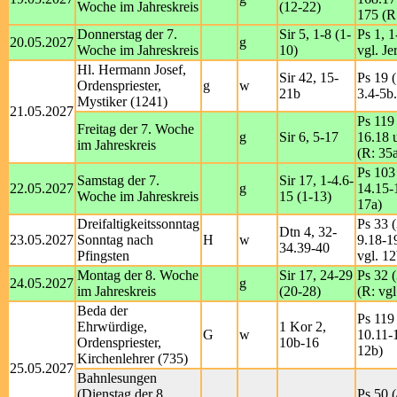
Woche im Jahreskreis
(12-22)
175 (R
Donnerstag der 7.
Sir 5, 1-8 (1-
Ps 1, 1
20.05.2027
g
Woche im Jahreskreis
10)
vgl. Je
Hl. Hermann Josef,
Sir 42, 15-
Ps 19 
Ordenspriester,
g
w
21b
3.4-5b
Mystiker (1241)
21.05.2027
Ps 119 
Freitag der 7. Woche
g
Sir 6, 5-17
16.18 
im Jahreskreis
(R: 35
Ps 103
Samstag der 7.
Sir 17, 1-4.6-
22.05.2027
g
14.15-
Woche im Jahreskreis
15 (1-13)
17a)
Dreifaltigkeitssonntag
Ps 33 (
Dtn 4, 32-
23.05.2027
Sonntag nach
H
w
9.18-1
34.39-40
Pfingsten
vgl. 12
Montag der 8. Woche
Sir 17, 24-29
Ps 32 (
24.05.2027
g
im Jahreskreis
(20-28)
(R: vgl
Beda der
Ps 119 
Ehrwürdige,
1 Kor 2,
G
w
10.11-
Ordenspriester,
10b-16
12b)
Kirchenlehrer (735)
25.05.2027
Bahnlesungen
(Dienstag der 8.
Ps 50 (