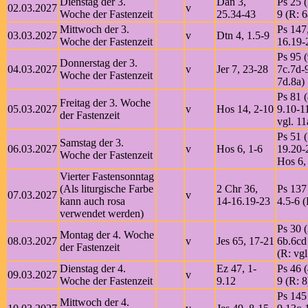
Dienstag der 3.
Dan 3,
Ps 25 (
02.03.2027
v
Woche der Fastenzeit
25.34-43
9 (R: 6
Mittwoch der 3.
Ps 147
03.03.2027
v
Dtn 4, 1.5-9
Woche der Fastenzeit
16.19-
Ps 95 (
Donnerstag der 3.
04.03.2027
v
Jer 7, 23-28
7c.7d-9
Woche der Fastenzeit
7d.8a)
Ps 81 (
Freitag der 3. Woche
05.03.2027
v
Hos 14, 2-10
9.10-1
der Fastenzeit
vgl. 11
Ps 51 (
Samstag der 3.
06.03.2027
v
Hos 6, 1-6
19.20-2
Woche der Fastenzeit
Hos 6,
Vierter Fastensonntag
(Als liturgische Farbe
2 Chr 36,
Ps 137 
07.03.2027
v
kann auch rosa
14-16.19-23
4.5-6 (
verwendet werden)
Ps 30 (
Montag der 4. Woche
08.03.2027
v
Jes 65, 17-21
6b.6cd
der Fastenzeit
(R: vgl
Dienstag der 4.
Ez 47, 1-
Ps 46 (
09.03.2027
v
Woche der Fastenzeit
9.12
9 (R: 8
Ps 145 
Mittwoch der 4.