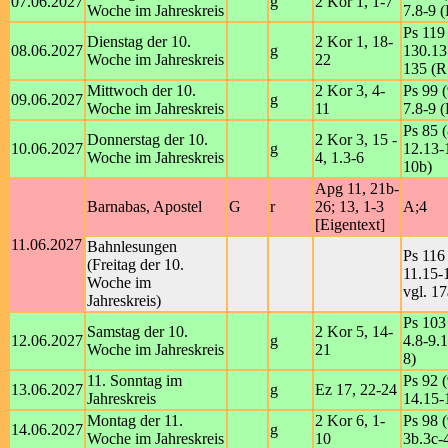
07.06.2027
g
2 Kor 1, 1-7
Woche im Jahreskreis
7.8-9 (
Ps 119
Dienstag der 10.
2 Kor 1, 18-
08.06.2027
g
130.13
Woche im Jahreskreis
22
135 (R
Mittwoch der 10.
2 Kor 3, 4-
Ps 99 (
09.06.2027
g
Woche im Jahreskreis
11
7.8-9 (
Ps 85 (
Donnerstag der 10.
2 Kor 3, 15 -
10.06.2027
g
12.13-1
Woche im Jahreskreis
4, 1.3-6
10b)
Apg 11, 21b-
Barnabas, Apostel
G
r
26; 13, 1-3
A;4
[Eigentext]
11.06.2027
Bahnlesungen
Ps 116 
(Freitag der 10.
11.15-
Woche im
vgl. 17
Jahreskreis)
Ps 103 
Samstag der 10.
2 Kor 5, 14-
12.06.2027
g
4.8-9.1
Woche im Jahreskreis
21
8)
11. Sonntag im
Ps 92 (
13.06.2027
g
Ez 17, 22-24
Jahreskreis
14.15-
Montag der 11.
2 Kor 6, 1-
Ps 98 (
14.06.2027
g
Woche im Jahreskreis
10
3b.3c-4