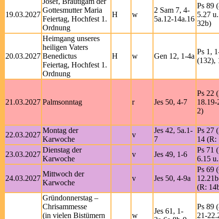
Josef, Bräutigam der
Ps 89 (
Gottesmutter Maria
2 Sam 7, 4-
19.03.2027
H
w
5.27 u.
Feiertag, Hochfest 1.
5a.12-14a.16
32b)
Ordnung
Heimgang unseres
heiligen Vaters
Ps 1, 1
20.03.2027
Benedictus
H
w
Gen 12, 1-4a
(132), 
Feiertag, Hochfest 1.
Ordnung
Ps 22 (
21.03.2027
Palmsonntag
r
Jes 50, 4-7
18.19-
2)
Montag der
Jes 42, 5a.1-
Ps 27 (
22.03.2027
v
Karwoche
7
14 (R: 
Dienstag der
Ps 71 (
23.03.2027
v
Jes 49, 1-6
Karwoche
6.15 u.
Ps 69 (
Mittwoch der
24.03.2027
v
Jes 50, 4-9a
12.21b
Karwoche
(R: 14
Gründonnerstag –
Chrisammesse
Ps 89 (
Jes 61, 1-
(in vielen Bistümern
w
21-22.