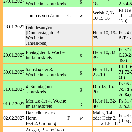
27.01.2027
g
Woche im Jahreskreis
18
2.3.4-5
Ps 119 
Weish 7, 7-
Thomas von Aquin
G
w
10.11-
10.15-16
12b)
28.01.2027
Bahnlesungen
(Donnerstag der 3.
Hebr 10, 19-
Ps 24 (
Woche im
25
6 (R: v
Jahreskreis)
Ps 37 (
Freitag der 3. Woche
Hebr 10, 32-
29.01.2027
g
6.23-2
im Jahreskreis
39
39a)
Lk 1, 
Samstag der 3.
Hebr 11, 1-
30.01.2027
g
71.72-
Woche im Jahreskreis
2.8-19
68)
Ps 95 (
4. Sonntag im
Dtn 18, 15-
31.01.2027
g
7c.7d-9
Jahreskreis
20
7d.8a)
Montag der 4. Woche
Hebr 11, 32-
Ps 31 (
01.02.2027
g
im Jahreskreis
40
23b.23
Darstellung des
Mal 3, 1-4
Ps 24 (
02.02.2027
Herrn
F
w
oder Hebr 2,
(R: vgl
Fest 2. Ordnung
11-12.13c-18
Ansgar, Bischof von