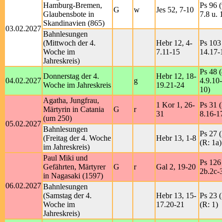
Hamburg-Bremen,
Ps 96 (
G
w
Jes 52, 7-10
Glaubensbote in
7.8 u. 
Skandinavien (865)
03.02.2027
Bahnlesungen
(Mittwoch der 4.
Hebr 12, 4-
Ps 103 
Woche im
7.11-15
14.17-
Jahreskreis)
Ps 48 (
Donnerstag der 4.
Hebr 12, 18-
04.02.2027
g
4.9.10-
Woche im Jahreskreis
19.21-24
10)
Agatha, Jungfrau,
1 Kor 1, 26-
Ps 31 (
Märtyrin in Catania
G
r
31
8.16-17
(um 250)
05.02.2027
Bahnlesungen
Ps 27 (
(Freitag der 4. Woche
Hebr 13, 1-8
(R: 1a)
im Jahreskreis)
Paul Miki und
Ps 126 
Gefährten, Märtyrer
G
r
Gal 2, 19-20
2b.2c-3
in Nagasaki (1597)
06.02.2027
Bahnlesungen
(Samstag der 4.
Hebr 13, 15-
Ps 23 (
Woche im
17.20-21
(R: 1)
Jahreskreis)