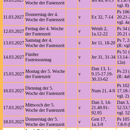
10.03.2027
v
Jes 49, 8-15
9.13c-
Woche der Fastenzeit
vgl. 8)
Ps 106
Donnerstag der 4.
11.03.2027
v
Ex 32, 7-14
20.21-
Woche der Fastenzeit
vgl. 4a
Freitag der 4. Woche
Weish 2,
Ps 34 (
12.03.2027
v
der Fastenzeit
1a.12-22
20.21 u
Samstag der 4.
Ps 7, 
13.03.2027
v
Jer 11, 18-20
Woche der Fastenzeit
(R: vgl
Ps 51 (
Fünfter
14.03.2027
v
Jer 31, 31-34
13.14-1
Fastensonntag
12a)
Dan 13, 1-
Montag der 5. Woche
Ps 23 (
15.03.2027
v
9.15-17.19-
der Fastenzeit
(R: 4a
30.33-62
Ps 102 
Dienstag der 5.
16.03.2027
v
Num 21, 4-9
17.18-
Woche der Fastenzeit
vgl. 2)
Dan 3, 14-
Dan 3,
Mittwoch der 5.
17.03.2027
v
21.49.91-
52.53.
Woche der Fastenzeit
92.95
vgl. 52
Donnerstag der 5.
Gen 17,
Ps 105 
18.03.2027
v
Woche der Fastenzeit
1a.3-9
7.8-9 (