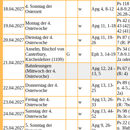
Ps 118 
4. Sonntag der
18.04.2027
w
Apg 4, 8-12
4.8-9.
Osterzeit
26.28-
Ps 42 (
Montag der 4.
19.04.2027
w
Apg 11, 1-18
43 (42)
Osterwoche
42 (41)
Dienstag der 4.
Apg 11, 19-
Ps 87 (
20.04.2027
w
Osterwoche
26
7 (R: P
Anselm, Bischof von
Ps 34 (
Canterbury,
G
w
Eph 3, 14-19
7.8-9.1
Kirchenlehrer (1109)
2a ode
21.04.2027
Bahnlesungen
Apg 12, 24 -
Ps 67 (
(Mittwoch der 4.
13, 5
(R: 4)
Osterwoche)
Ps 89 (
Donnerstag der 4.
Apg 13, 13-
22.04.2027
w
u. 4-5.
Osterwoche
25
2a)
Freitag der 4.
Apg 13, 26-
Ps 2, 6
23.04.2027
w
Osterwoche
33
(R: 7b
Samstag der 4.
Apg 13, 44-
Ps 98 (
24.04.2027
w
Osterwoche
52
3b.3c-4
Ps 22 
5. Sonntag der
Apg 9, 26-
25.04.2027
w
u. 30a