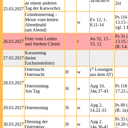
3a.6a.8b-9
an einem anderen
2a)
Tag der Karwoche)
25.03.2027
Gründonnerstag –
Ps 116 
Messe vom letzten
Ex 12, 1-
w
13.15-
Abendmahl
8.11-14
vgl. 1 
(am Abend)
Ps 31 (
Feier vom Leiden
Jes 52, 13 -
26.03.2027
r
13.15-
und Sterben Christi
53, 12
(R: Lk
Karsamstag
27.03.2027
(keine
Eucharistiefeier)
Osternacht
(7 Lesungen
H
w
Osternacht
aus dem AT)
28.03.2027
Ostersonntag
Apg 10,
Ps 118 
H
w
Am Tag
34a.37-43
17.22-2
Apg 2,
Ps 89 (
29.03.2027
Ostermontag
H
w
14.22-33
(R: 2a)
Ps 33 (
Dienstag der
Apg 2,
30.03.2027
H
w
19.20 u
Osteroktav
14a.36-41