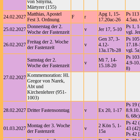
von Smyrna,
Märtyrer (155)
Matthias, Apostel
Apg 1, 15-
Ps 113 
24.02.2027
F
r
Fest 3. Ordnung
17.20ac-26
4.5au. 
Donnerstag der 2.
Ps 1, 1
25.02.2027
v
Jer 17, 5-10
Woche der Fastenzeit
vgl. Je
Gen 37, 3-
Ps 105
Freitag der 2. Woche
26.02.2027
v
4.12-
17.18-
der Fastenzeit
13a.17b-28
vgl. 5a
Ps 103 
Samstag der 2.
Mi 7, 14-
v
4.9-10.
Woche der Fastenzeit
15.18-20
8)
Kommemoration: Hl.
27.02.2027
Gregor von Narek,
Abt und
Kirchenlehrer (951-
1003)
Ps 19 (
28.02.2027
Dritter Fastensonntag
v
Ex 20, 1-17
8.9.10
6, 68c)
Ps 42 (
Montag der 3. Woche
2 Kön 5, 1-
01.03.2027
v
43 (42)
der Fastenzeit
15a
Ps 42 [