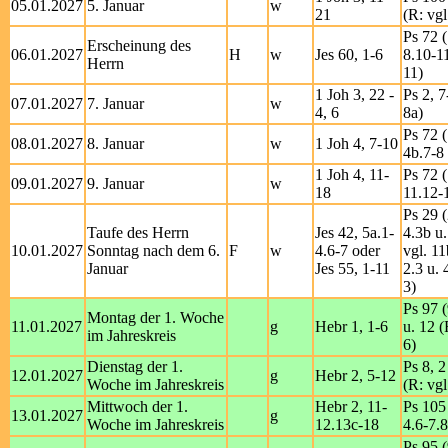
05.01.2027
5. Januar
w
21
(R: vgl
Ps 72 (
Erscheinung des
06.01.2027
H
w
Jes 60, 1-6
8.10-1
Herrn
11)
1 Joh 3, 22 -
Ps 2, 7
07.01.2027
7. Januar
w
4, 6
8a)
Ps 72 (
08.01.2027
8. Januar
w
1 Joh 4, 7-10
4b.7-8 
1 Joh 4, 11-
Ps 72 (
09.01.2027
9. Januar
w
18
11.12-
Ps 29 (
Taufe des Herrn
Jes 42, 5a.1-
4.3b u.
10.01.2027
Sonntag nach dem 6.
F
w
4.6-7 oder
vgl. 11
Januar
Jes 55, 1-11
2.3 u. 
3)
Ps 97 (
Montag der 1. Woche
11.01.2027
g
Hebr 1, 1-6
u. 12 (
im Jahreskreis
6)
Dienstag der 1.
Ps 8, 2
12.01.2027
g
Hebr 2, 5-12
Woche im Jahreskreis
(R: vgl
Mittwoch der 1.
Hebr 2, 11-
Ps 105 
13.01.2027
g
Woche im Jahreskreis
12.13c-18
4.6-7.8
Ps 95 (