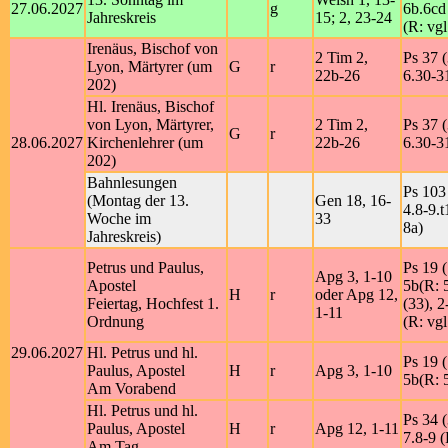
27.06.2027
g
6b.6cd
Jahreskreis
15; 2, 23-24
(R: vgl
Irenäus, Bischof von
2 Tim 2,
Ps 37 (
Lyon, Märtyrer (um
G
r
22b-26
6.30-31
202)
Hl. Irenäus, Bischof
von Lyon, Märtyrer,
2 Tim 2,
Ps 37 (
G
r
28.06.2027
Kirchenlehrer (um
22b-26
6.30-31
202)
Bahnlesungen
Ps 103 
(Montag der 13.
Gen 18, 16-
4.8-9.t
Woche im
33
8a)
Jahreskreis)
Petrus und Paulus,
Ps 19 (
Apg 3, 1-10
Apostel
5b(R: 
H
r
oder Apg 12,
Feiertag, Hochfest 1.
(33), 2
1-11
Ordnung
(R: vgl
29.06.2027
Hl. Petrus und hl.
Ps 19 (
Paulus, Apostel
H
r
Apg 3, 1-10
5b(R: 
Am Vorabend
Hl. Petrus und hl.
Ps 34 (
Paulus, Apostel
H
r
Apg 12, 1-11
7.8-9 (
Am Tag