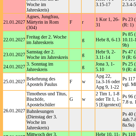
Woche im
3.15-17
2.3.4-5
Jahreskreis)
Agnes, Jungfrau,
1 Kor 1, 26-
Ps 23 (
21.01.2027
Märtyrin in Rom
F
r
31
(R: 1)
(304)
Ps 85 (
Freitag der 2. Woche
22.01.2027
g
Hebr 8, 6-13
10.11-
im Jahreskreis
9b)
Samstag der 2.
Hebr 9, 2-
Ps 47 (
23.01.2027
g
Woche im Jahreskreis
3.11-14
9 (R: 6
3. Sonntag im
Jona 3, 1-
Ps 25 (
24.01.2027
g
Jahreskreis
5.10
9 (R: 4
Apg 22,
Bekehrung des
Ps 117 
25.01.2027
F
w
1a.3-16 oder
Apostels Paulus
vgl. M
Apg 9, 1-22
Timotheus und Titus,
2 Tim 1, 1-8
Ps 96 (
Bischöfe,
G
w
oder Tit 1, 1-
7.8 u. 
Apostelschüler
5 [Eigentext]
26.01.2027
Bahnlesungen
Ps 40 (
(Dienstag der 3.
4ab.7-8
Woche im
8a.9a)
Jahreskreis)
Mittwoch der 3.
Hebr 10, 11-
Ps 110 