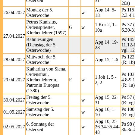
Osterzeit
31
26a)
Montag der 5.
Apg 14, 5-
Ps 115 
26.04.2027
w
Osterwoche
18
2.3-4.
Petrus Kanisius,
1 Kor 2, 1-
Ps 37 (
Ordenspriester,
G
w
10a
6.30-31
Kirchenlehrer (1597)
27.04.2027
Bahnlesungen
Ps 145
Apg 14, 19-
(Dienstag der 5.
11.12-
28
Osterwoche)
vgl. 12
Mittwoch der 5.
Ps 122 
28.04.2027
w
Apg 15, 1-6
Osterwoche
(R: 1b)
Katharina von Siena,
Ordensfrau,
Ps 103 
1 Joh 1, 5 -
29.04.2027
Kirchenlehrerin,
F
w
4.8-9.
2, 2
Patronin Europas
(R: 1a)
(1380)
Freitag der 5.
Apg 15, 22-
Ps 57 (
30.04.2027
w
Osterwoche
31
(R: vgl
Samstag der 5.
Apg 16, 1-
Ps 100 
01.05.2027
w
Osterwoche
10
(R: vgl
Apg 10, 25-
6. Sonntag der
Ps 98 (
02.05.2027
w
26.34-35.44-
Osterzeit
3b.3c-4
48