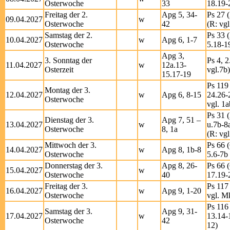
Osterwoche
33
18.19-2
Freitag der 2.
Apg 5, 34-
Ps 27 (
09.04.2027
w
Osterwoche
42
(R: vgl
Samstag der 2.
Ps 33 (
10.04.2027
w
Apg 6, 1-7
Osterwoche
5.18-1
Apg 3,
3. Sonntag der
Ps 4, 2
11.04.2027
w
12a.13-
Osterzeit
vgl.7b)
15.17-19
Ps 119 
Montag der 3.
12.04.2027
w
Apg 6, 8-15
24.26-
Osterwoche
vgl. 1a
Ps 31 (
Dienstag der 3.
Apg 7, 51 –
13.04.2027
w
u.7b-8
Osterwoche
8, 1a
(R: vgl
Mittwoch der 3.
Ps 66 (
14.04.2027
w
Apg 8, 1b-8
Osterwoche
5.6-7b 
Donnerstag der 3.
Apg 8, 26-
Ps 66 (
15.04.2027
w
Osterwoche
40
17.19-
Freitag der 3.
Ps 117 
16.04.2027
w
Apg 9, 1-20
Osterwoche
vgl. M
Ps 116 
Samstag der 3.
Apg 9, 31-
17.04.2027
w
13.14-
Osterwoche
42
12)