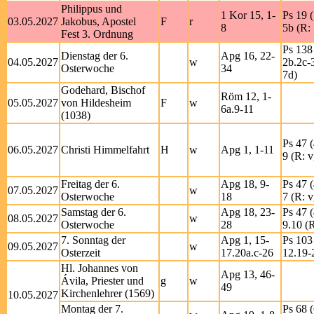
Philippus und
1 Kor 15, 1-
Ps 19 
03.05.2027
Jakobus, Apostel
F
r
8
5b (R: 
Fest 3. Ordnung
Ps 138 
Dienstag der 6.
Apg 16, 22-
04.05.2027
w
2b.2c-3
Osterwoche
34
7d)
Godehard, Bischof
Röm 12, 1-
05.05.2027
von Hildesheim
F
w
6a.9-11
(1038)
Ps 47 (
06.05.2027
Christi Himmelfahrt
H
w
Apg 1, 1-11
9 (R: v
Freitag der 6.
Apg 18, 9-
Ps 47 (
07.05.2027
w
Osterwoche
18
7 (R: v
Samstag der 6.
Apg 18, 23-
Ps 47 (
08.05.2027
w
Osterwoche
28
9.10 (R
7. Sonntag der
Apg 1, 15-
Ps 103 
09.05.2027
w
Osterzeit
17.20a.c-26
12.19-
Hl. Johannes von
Apg 13, 46-
Ávila, Priester und
g
w
49
Kirchenlehrer (1569)
10.05.2027
Montag der 7.
Ps 68 (