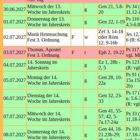
Mittwoch der 13.
Gen 21, 5.8-
Ps 34 (
30.06.2027
g
Woche im Jahreskreis
20
11.12-1
Donnerstag der 13.
Ps 116 
01.07.2027
g
Gen 22, 1-19
Woche im Jahreskreis
4.5-6.8
Zef 3, 14-18
Mariä Heimsuchung
Jes 12,
02.07.2027
F
w
oder Röm
Fest 3. Ordnung
6 (R: 6
12, 9-16b
Thomas, Apostel
Ps 117 
03.07.2027
F
r
Eph 2, 19-22
Fest 3. Ordnung
vgl. M
14. Sonntag im
Ez 1, 28b -
Ps 123 
04.07.2027
g
Jahreskreis
2, 5
(R: vgl
Ps 91 (
Montag der 14.
Gen 28, 10-
05.07.2027
g
15a.15
Woche im Jahreskreis
22a
2b)
Ps 17 (
Dienstag der 14.
Gen 32, 23-
06.07.2027
g
u. 5.6-
Woche im Jahreskreis
33
(R: vgl
Gen 41, 55-
Mittwoch der 14.
Ps 33 (
07.07.2027
g
57; 42, 5-
Woche im Jahreskreis
11.18-
7a.17-24a
Gen 44, 18-
Ps 105
Donnerstag der 14.
08.07.2027
g
21.23b-29;
17.18-
Woche im Jahreskreis