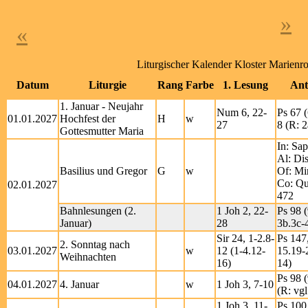
»
«
Liturgischer Kalender Kloster Marienr
Datum
Liturgie
Rang
Farbe
1. Lesung
Ant
1. Januar - Neujahr
Num 6, 22-
Ps 67 (
01.01.2027
Hochfest der
H
w
27
8 (R: 2
Gottesmutter Maria
In: Sap
Al: Di
Basilius und Gregor
G
w
Of: Mir
Co: Qu
02.01.2027
472
Bahnlesungen (2.
1 Joh 2, 22-
Ps 98 (
Januar)
28
3b.3c-4
Sir 24, 1-2.8-
Ps 147
2. Sonntag nach
03.01.2027
w
12 (1-4.12-
15.19-
Weihnachten
16)
14)
Ps 98 (
04.01.2027
4. Januar
w
1 Joh 3, 7-10
(R: vgl
1 Joh 3, 11-
Ps 100 