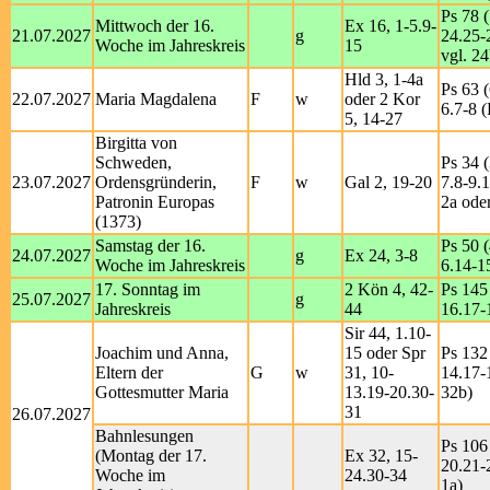
Ps 78 (
Mittwoch der 16.
Ex 16, 1-5.9-
21.07.2027
g
24.25-
Woche im Jahreskreis
15
vgl. 24
Hld 3, 1-4a
Ps 63 (
22.07.2027
Maria Magdalena
F
w
oder 2 Kor
6.7-8 (
5, 14-27
Birgitta von
Schweden,
Ps 34 (
23.07.2027
Ordensgründerin,
F
w
Gal 2, 19-20
7.8-9.1
Patronin Europas
2a ode
(1373)
Samstag der 16.
Ps 50 (
24.07.2027
g
Ex 24, 3-8
Woche im Jahreskreis
6.14-15
17. Sonntag im
2 Kön 4, 42-
Ps 145 
25.07.2027
g
Jahreskreis
44
16.17-
Sir 44, 1.10-
Joachim und Anna,
15 oder Spr
Ps 132
Eltern der
G
w
31, 10-
14.17-
Gottesmutter Maria
13.19-20.30-
32b)
31
26.07.2027
Bahnlesungen
Ps 106
(Montag der 17.
Ex 32, 15-
20.21-
Woche im
24.30-34
1a)