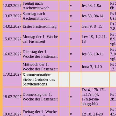
Freitag nach
Ps 
12.02.2027
v
Jes 58, 1-9a
Aschermittwoch
6b.
Samstag nach
Ps 
13.02.2027
v
Jes 58, 9b-14
Aschermittwoch
6 (
Ps 
14.02.2027
Erster Fastensonntag
v
Gen 9, 8 -15
7.8
Ps 
Montag der 1. Woche
Lev 19, 1-2.11-
15.02.2027
v
8.9
der Fastenzeit
18
vgl
Ps 
Dienstag der 1.
16.02.2027
v
Jes 55, 10-11
7.1
Woche der Fastenzeit
vgl
Mittwoch der 1.
Ps 
v
Jona 3, 1-10
Woche der Fastenzeit
13.
17.02.2027
Kommemoration:
Sieben Gründer des
Servitenordens
Est 4, 17k.17l-
Donnerstag der 1.
m.17r-t (4,
Ps 
18.02.2027
v
Woche der Fastenzeit
17n.p-r.aa-
2b.
bb.gg-hh)
Ps 
Freitag der 1. Woche
19.02.2027
v
Ez 18, 21-28
4.5