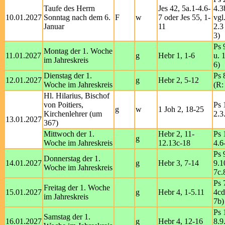
Taufe des Herrn
Jes 42, 5a.1-4.6-
4.3
10.01.2027
Sonntag nach dem 6.
F
w
7 oder Jes 55, 1-
vgl
Januar
11
2.3
3)
Ps 
Montag der 1. Woche
11.01.2027
g
Hebr 1, 1-6
u. 
im Jahreskreis
6)
Dienstag der 1.
Ps 
12.01.2027
g
Hebr 2, 5-12
Woche im Jahreskreis
(R:
Hl. Hilarius, Bischof
von Poitiers,
Ps 
g
w
1 Joh 2, 18-25
Kirchenlehrer (um
2.3
13.01.2027
367)
Mittwoch der 1.
Hebr 2, 11-
Ps 
g
Woche im Jahreskreis
12.13c-18
4.6
Ps 
Donnerstag der 1.
14.01.2027
g
Hebr 3, 7-14
9.1
Woche im Jahreskreis
7c.
Ps 
Freitag der 1. Woche
15.01.2027
g
Hebr 4, 1-5.11
4cd
im Jahreskreis
7b)
Ps 
Samstag der 1.
16.01.2027
g
Hebr 4, 12-16
8.9