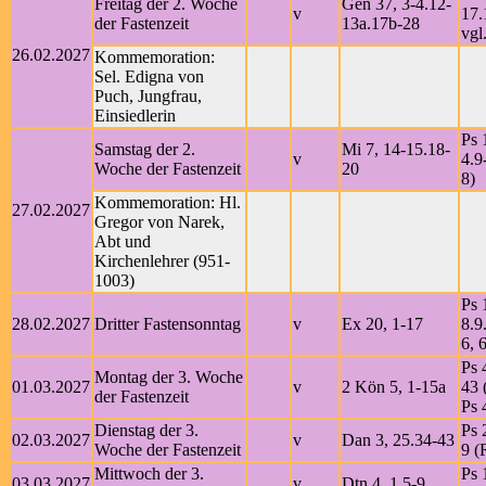
Freitag der 2. Woche
Gen 37, 3-4.12-
v
17.
der Fastenzeit
13a.17b-28
vgl
26.02.2027
Kommemoration:
Sel. Edigna von
Puch, Jungfrau,
Einsiedlerin
Ps 
Samstag der 2.
Mi 7, 14-15.18-
v
4.9
Woche der Fastenzeit
20
8)
Kommemoration: Hl.
27.02.2027
Gregor von Narek,
Abt und
Kirchenlehrer (951-
1003)
Ps 
28.02.2027
Dritter Fastensonntag
v
Ex 20, 1-17
8.9
6, 
Ps 
Montag der 3. Woche
01.03.2027
v
2 Kön 5, 1-15a
43 
der Fastenzeit
Ps 
Dienstag der 3.
Ps 
02.03.2027
v
Dan 3, 25.34-43
Woche der Fastenzeit
9 (
Mittwoch der 3.
Ps 
03.03.2027
v
Dtn 4, 1.5-9