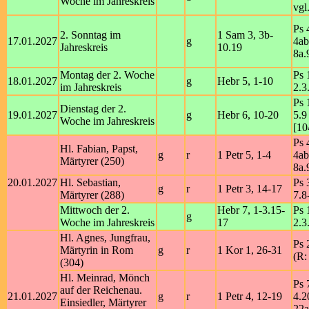
Woche im Jahreskreis
vgl
Ps 
2. Sonntag im
1 Sam 3, 3b-
17.01.2027
g
4ab
Jahreskreis
10.19
8a.
Montag der 2. Woche
Ps 
18.01.2027
g
Hebr 5, 1-10
im Jahreskreis
2.3
Ps 
Dienstag der 2.
19.01.2027
g
Hebr 6, 10-20
5.9
Woche im Jahreskreis
[10
Ps 
Hl. Fabian, Papst,
g
r
1 Petr 5, 1-4
4ab
Märtyrer (250)
8a.
20.01.2027
Hl. Sebastian,
Ps 
g
r
1 Petr 3, 14-17
Märtyrer (288)
7.8
Mittwoch der 2.
Hebr 7, 1-3.15-
Ps 
g
Woche im Jahreskreis
17
2.3
Hl. Agnes, Jungfrau,
Ps 
Märtyrin in Rom
g
r
1 Kor 1, 26-31
(R:
(304)
Hl. Meinrad, Mönch
Ps 
auf der Reichenau.
21.01.2027
g
r
1 Petr 4, 12-19
4.2
Einsiedler, Märtyrer
22a