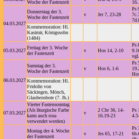
Woche der Fastenzeit
16.
Ps 
Donnerstag der 3.
v
Jer 7, 23-28
7c.
Woche der Fastenzeit
7d.
04.03.2027
Kommemoration: Hl.
Kasimir, Königssohn
(1484)
Ps 
Freitag der 3. Woche
05.03.2027
v
Hos 14, 2-10
9.1
der Fastenzeit
vgl
Ps 
Samstag der 3.
v
Hos 6, 1-6
19.
Woche der Fastenzeit
Hos
06.03.2027
Kommemoration: Hl.
Fridolin von
Säckingen, Mönch,
Glaubensbote (7. Jh.)
Vierter Fastensonntag
(Als liturgische Farbe
2 Chr 36, 14-
Ps 
07.03.2027
v
kann auch rosa
16.19-23
4.5
verwendet werden)
Ps 
Montag der 4. Woche
v
Jes 65, 17-21
6b.
der Fastenzeit