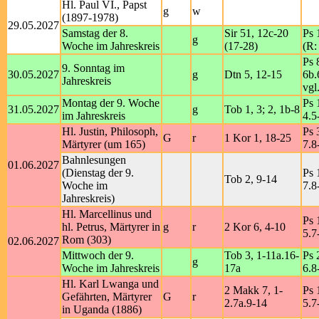
Hl. Paul VI., Papst
g
w
(1897-1978)
29.05.2027
Samstag der 8.
Sir 51, 12c-20
Ps 
g
Woche im Jahreskreis
(17-28)
(R:
Ps 
9. Sonntag im
30.05.2027
g
Dtn 5, 12-15
6b.
Jahreskreis
vgl
Montag der 9. Woche
Ps 
31.05.2027
g
Tob 1, 3; 2, 1b-8
im Jahreskreis
4.5
Hl. Justin, Philosoph,
Ps 
G
r
1 Kor 1, 18-25
Märtyrer (um 165)
7.8
Bahnlesungen
01.06.2027
(Dienstag der 9.
Ps 
Tob 2, 9-14
Woche im
7.8
Jahreskreis)
Hl. Marcellinus und
Ps 
hl. Petrus, Märtyrer in
g
r
2 Kor 6, 4-10
5.7
Rom (303)
02.06.2027
Mittwoch der 9.
Tob 3, 1-11a.16-
Ps 
g
Woche im Jahreskreis
17a
6.8
Hl. Karl Lwanga und
2 Makk 7, 1-
Ps 
Gefährten, Märtyrer
G
r
2.7a.9-14
5.7
in Uganda (1886)