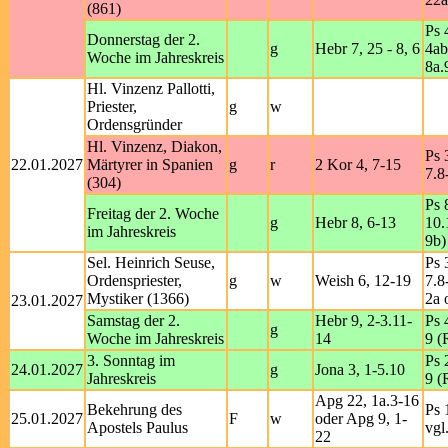
(861)
Ps 
Donnerstag der 2.
g
Hebr 7, 25 - 8, 6
4ab
Woche im Jahreskreis
8a.
Hl. Vinzenz Pallotti,
Priester,
g
w
Ordensgründer
Hl. Vinzenz, Diakon,
Ps 
22.01.2027
Märtyrer in Spanien
g
r
2 Kor 4, 7-15
7.8
(304)
Ps 
Freitag der 2. Woche
g
Hebr 8, 6-13
10.
im Jahreskreis
9b)
Sel. Heinrich Seuse,
Ps 
Ordenspriester,
g
w
Weish 6, 12-19
7.8
Mystiker (1366)
2a 
23.01.2027
Samstag der 2.
Hebr 9, 2-3.11-
Ps 
g
Woche im Jahreskreis
14
9 (
3. Sonntag im
Ps 
24.01.2027
g
Jona 3, 1-5.10
Jahreskreis
9 (
Apg 22, 1a.3-16
Bekehrung des
Ps 
25.01.2027
F
w
oder Apg 9, 1-
Apostels Paulus
vgl
22