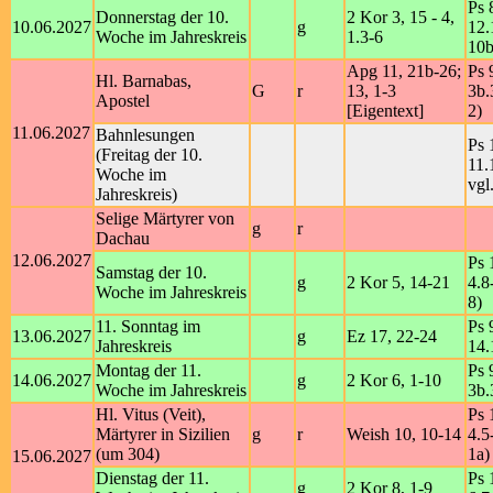
Ps 
Donnerstag der 10.
2 Kor 3, 15 - 4,
10.06.2027
g
12.
Woche im Jahreskreis
1.3-6
10b
Apg 11, 21b-26;
Ps 
Hl. Barnabas,
G
r
13, 1-3
3b.
Apostel
[Eigentext]
2)
11.06.2027
Bahnlesungen
Ps 
(Freitag der 10.
11.
Woche im
vgl
Jahreskreis)
Selige Märtyrer von
g
r
Dachau
12.06.2027
Ps 
Samstag der 10.
g
2 Kor 5, 14-21
4.8
Woche im Jahreskreis
8)
11. Sonntag im
Ps 
13.06.2027
g
Ez 17, 22-24
Jahreskreis
14.
Montag der 11.
Ps 
14.06.2027
g
2 Kor 6, 1-10
Woche im Jahreskreis
3b.
Hl. Vitus (Veit),
Ps 
Märtyrer in Sizilien
g
r
Weish 10, 10-14
4.5
(um 304)
1a)
15.06.2027
Dienstag der 11.
Ps 
g
2 Kor 8, 1-9