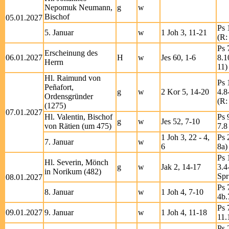
Nepomuk Neumann,
g
w
Bischof
05.01.2027
Ps 
5. Januar
w
1 Joh 3, 11-21
(R:
Ps 
Erscheinung des
06.01.2027
H
w
Jes 60, 1-6
8.1
Herrn
11)
Hl. Raimund von
Ps 
Peñafort,
g
w
2 Kor 5, 14-20
4.8
Ordensgründer
(R:
(1275)
07.01.2027
Hl. Valentin, Bischof
Ps 
g
w
Jes 52, 7-10
von Rätien (um 475)
7.8
1 Joh 3, 22 - 4,
Ps 
7. Januar
w
6
8a)
Ps 
Hl. Severin, Mönch
g
w
Jak 2, 14-17
3.4
in Norikum (482)
Spr
08.01.2027
Ps 
8. Januar
w
1 Joh 4, 7-10
4b.
Ps 
09.01.2027
9. Januar
w
1 Joh 4, 11-18
11.
Ps 