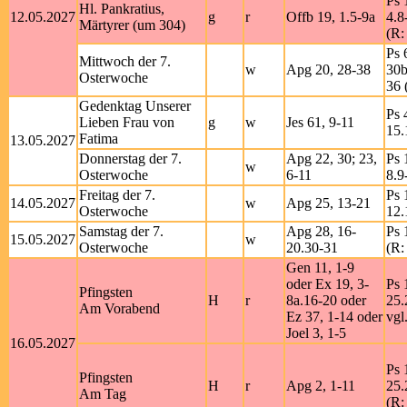
Ps 
Hl. Pankratius,
12.05.2027
g
r
Offb 19, 1.5-9a
4.8
Märtyrer (um 304)
(R:
Ps 
Mittwoch der 7.
w
Apg 20, 28-38
30b
Osterwoche
36 
Gedenktag Unserer
Ps 
Lieben Frau von
g
w
Jes 61, 9-11
15.
Fatima
13.05.2027
Donnerstag der 7.
Apg 22, 30; 23,
Ps 
w
Osterwoche
6-11
8.9
Freitag der 7.
Ps 
14.05.2027
w
Apg 25, 13-21
Osterwoche
12.
Samstag der 7.
Apg 28, 16-
Ps 
15.05.2027
w
Osterwoche
20.30-31
(R:
Gen 11, 1-9
oder Ex 19, 3-
Ps 
Pfingsten
H
r
8a.16-20 oder
25.
Am Vorabend
Ez 37, 1-14 oder
vgl
Joel 3, 1-5
16.05.2027
Ps 
Pfingsten
H
r
Apg 2, 1-11
25.
Am Tag
(R: