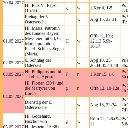
30.04.2027
Hl. Pius V., Papst
Ps 
g
w
1 Kor 4, 1-5
(1572)
2.3
Freitag der 5.
Ps 
w
Apg 15, 22-31
Osterwoche
(R:
Hl. Maria, Patronin
des Landes Bayern
Offb 11,19a;
Messfeier mit Gl, Cr,
01.05.2027
H
w
12,1.3.5.9b-
Marienpräfation,
10.17
Feierl. Schluss-Segen
(Maria).
6. Sonntag der
Apg 10, 25-
Ps 
02.05.2027
w
Osterzeit
26.34-35.44-48
3b.
Hl. Philippus und hl.
Ps 
03.05.2027
F
r
1 Kor 15, 1-8
Jakobus, Apostel
5b 
Hl. Florian (304) und
Ps 
die Märtyrer von
g
r
Offb 12, 10-12a
2b.
Lorch
04.05.2027
Ps 
Dienstag der 6.
w
Apg 16, 22-34
2b.
Osterwoche
7d)
Hl. Godehard,
Röm 12, 1-6a.9-
Ps 
Bischof von
g
w
11
5.6
Hildesheim (1038)
05.05.2027