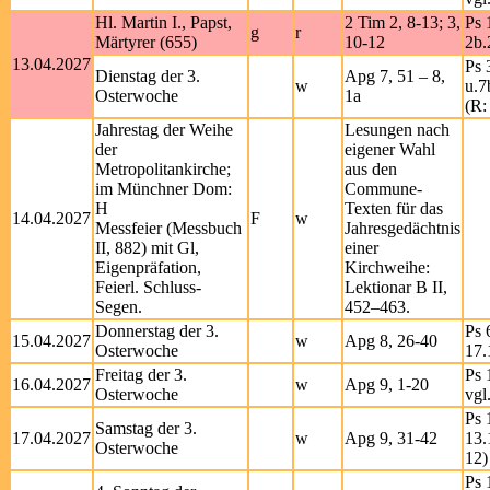
Hl. Martin I., Papst,
2 Tim 2, 8-13; 3,
Ps 
g
r
Märtyrer (655)
10-12
2b.
13.04.2027
Ps 
Dienstag der 3.
Apg 7, 51 – 8,
w
u.7
Osterwoche
1a
(R:
Jahrestag der Weihe
Lesungen nach
der
eigener Wahl
Metropolitankirche;
aus den
im Münchner Dom:
Commune-
H
Texten für das
14.04.2027
F
w
Messfeier (Messbuch
Jahresgedächtnis
II, 882) mit Gl,
einer
Eigenpräfation,
Kirchweihe:
Feierl. Schluss-
Lektionar B II,
Segen.
452–463.
Donnerstag der 3.
Ps 
15.04.2027
w
Apg 8, 26-40
Osterwoche
17.
Freitag der 3.
Ps 
16.04.2027
w
Apg 9, 1-20
Osterwoche
vgl
Ps 
Samstag der 3.
17.04.2027
w
Apg 9, 31-42
13.
Osterwoche
12)
Ps 