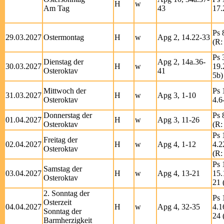
H
w
Am Tag
43
17.
Ps 
29.03.2027
Ostermontag
H
w
Apg 2, 14.22-33
(R:
Ps 
Dienstag der
Apg 2, 14a.36-
30.03.2027
H
w
19.
Osteroktav
41
5b)
Mittwoch der
Ps 
31.03.2027
H
w
Apg 3, 1-10
Osteroktav
4.6
Donnerstag der
Ps 
01.04.2027
H
w
Apg 3, 11-26
Osteroktav
(R:
Ps 
Freitag der
02.04.2027
H
w
Apg 4, 1-12
4.2
Osteroktav
(R:
Ps 
Samstag der
03.04.2027
H
w
Apg 4, 13-21
15.
Osteroktav
21 
2. Sonntag der
Ps 
Osterzeit
04.04.2027
H
w
Apg 4, 32-35
4.1
Sonntag der
24 
Barmherzigkeit