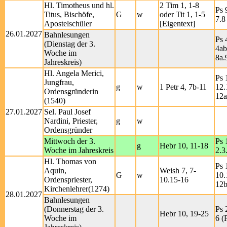
Hl. Timotheus und hl.
2 Tim 1, 1-8
Ps 
Titus, Bischöfe,
G
w
oder Tit 1, 1-5
7.8
Apostelschüler
[Eigentext]
26.01.2027
Bahnlesungen
Ps 
(Dienstag der 3.
4ab
Woche im
8a.
Jahreskreis)
Hl. Angela Merici,
Ps 
Jungfrau,
g
w
1 Petr 4, 7b-11
12.
Ordensgründerin
12a
(1540)
27.01.2027
Sel. Paul Josef
Nardini, Priester,
g
w
Ordensgründer
Mittwoch der 3.
Ps 
g
Hebr 10, 11-18
Woche im Jahreskreis
2.3
Hl. Thomas von
Ps 
Aquin,
Weish 7, 7-
G
w
10.
Ordenspriester,
10.15-16
12b
Kirchenlehrer(1274)
28.01.2027
Bahnlesungen
(Donnerstag der 3.
Ps 
Hebr 10, 19-25
Woche im
6 (