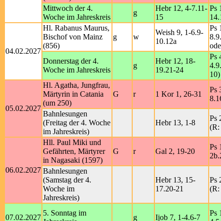
Mittwoch der 4.
Hebr 12, 4-7.11-
Ps 
g
Woche im Jahreskreis
15
14.
Hl. Rabanus Maurus,
Ps 
Weish 9, 1-6.9-
Bischof von Mainz
g
w
8.9
10.12a
(856)
ode
04.02.2027
Ps 
Donnerstag der 4.
Hebr 12, 18-
g
4.9
Woche im Jahreskreis
19.21-24
10)
Hl. Agatha, Jungfrau,
Ps 
Märtyrin in Catania
G
r
1 Kor 1, 26-31
8.1
(um 250)
05.02.2027
Bahnlesungen
Ps 
(Freitag der 4. Woche
Hebr 13, 1-8
(R:
im Jahreskreis)
Hll. Paul Miki und
Ps 
Gefährten, Märtyrer
G
r
Gal 2, 19-20
2b.
in Nagasaki (1597)
06.02.2027
Bahnlesungen
(Samstag der 4.
Hebr 13, 15-
Ps 
Woche im
17.20-21
(R:
Jahreskreis)
5. Sonntag im
Ps 
07.02.2027
g
Ijob 7, 1-4.6-7