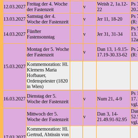
Freitag der 4. Woche
Weish 2, 1a.12-
Ps 
12.03.2027
v
der Fastenzeit
22
20.
Samstag der 4.
Ps 
13.03.2027
v
Jer 11, 18-20
Woche der Fastenzeit
(R:
Ps 
Fünfter
14.03.2027
v
Jer 31, 31-34
13.
Fastensonntag
12a
Montag der 5. Woche
Dan 13, 1-9.15-
Ps 
v
der Fastenzeit
17.19-30.33-62
(R:
Kommemoration: Hl.
15.03.2027
Klemens Maria
Hofbauer,
Ordenspriester (1820
in Wien)
Ps 
Dienstag der 5.
16.03.2027
v
Num 21, 4-9
17.
Woche der Fastenzeit
vgl
Dan
Mittwoch der 5.
Dan 3, 14-
v
52.
Woche der Fastenzeit
21.49.91-92.95
vgl
Kommemoration: Hl.
Gertrud, Abtissin von
17.03.2027