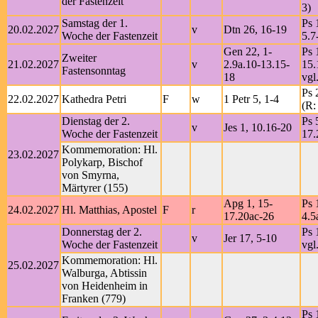
der Fastenzeit
3)
Samstag der 1.
Ps 
20.02.2027
v
Dtn 26, 16-19
Woche der Fastenzeit
5.7
Gen 22, 1-
Ps 
Zweiter
21.02.2027
v
2.9a.10-13.15-
15.
Fastensonntag
18
vgl
Ps 
22.02.2027
Kathedra Petri
F
w
1 Petr 5, 1-4
(R:
Dienstag der 2.
Ps 
v
Jes 1, 10.16-20
Woche der Fastenzeit
17.
Kommemoration: Hl.
23.02.2027
Polykarp, Bischof
von Smyrna,
Märtyrer (155)
Apg 1, 15-
Ps 
24.02.2027
Hl. Matthias, Apostel
F
r
17.20ac-26
4.5
Donnerstag der 2.
Ps 
v
Jer 17, 5-10
Woche der Fastenzeit
vgl
Kommemoration: Hl.
25.02.2027
Walburga, Abtissin
von Heidenheim in
Franken (779)
Ps 