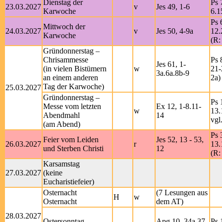
Dienstag der
Ps 
23.03.2027
v
Jes 49, 1-6
Karwoche
6.1
Ps 
Mittwoch der
24.03.2027
v
Jes 50, 4-9a
12.
Karwoche
(R:
Gründonnerstag –
Chrisammesse
Ps 
Jes 61, 1-
(in vielen Bistümern
w
21-
3a.6a.8b-9
an einem anderen
2a)
Tag der Karwoche)
25.03.2027
Gründonnerstag –
Ps 
Messe vom letzten
Ex 12, 1-8.11-
w
13.
Abendmahl
14
vgl
(am Abend)
Ps 
Feier vom Leiden
Jes 52, 13 - 53,
26.03.2027
r
13.
und Sterben Christi
12
(R:
Karsamstag
27.03.2027
(keine
Eucharistiefeier)
Osternacht
(7 Lesungen aus
H
w
Osternacht
dem AT)
28.03.2027
Ostersonntag
Apg 10, 34a.37-
Ps 