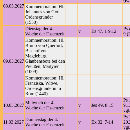
(R:
08.03.2027
Kommemoration: Hl.
Johannes von Gott,
Ordensgründer
(1550)
Dienstag der 4.
Ps 
v
Ez 47, 1-9.12
Woche der Fastenzeit
9 (
Kommemoration: Hl.
Bruno von Querfurt,
Bischof von
Magdeburg,
09.03.2027
Glaubensbote bei den
Preußen, Märtyrer
(1009)
Kommemoration: Hl.
Franziska, Witwe,
Ordensgründerin in
Rom (1440)
Ps 
Mittwoch der 4.
10.03.2027
v
Jes 49, 8-15
9.1
Woche der Fastenzeit
vgl
Ps 
Donnerstag der 4.
11.03.2027
v
Ex 32, 7-14
20.
Woche der Fastenzeit
vgl