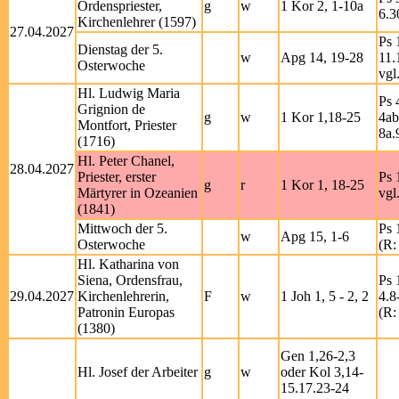
Ordenspriester,
g
w
1 Kor 2, 1-10a
6.3
Kirchenlehrer (1597)
27.04.2027
Ps 
Dienstag der 5.
w
Apg 14, 19-28
11.
Osterwoche
vgl
Hl. Ludwig Maria
Ps 
Grignion de
g
w
1 Kor 1,18-25
4ab
Montfort, Priester
8a.
(1716)
Hl. Peter Chanel,
28.04.2027
Priester, erster
Ps 
g
r
1 Kor 1, 18-25
Märtyrer in Ozeanien
vgl
(1841)
Mittwoch der 5.
Ps 
w
Apg 15, 1-6
Osterwoche
(R:
Hl. Katharina von
Siena, Ordensfrau,
Ps 
29.04.2027
Kirchenlehrerin,
F
w
1 Joh 1, 5 - 2, 2
4.8
Patronin Europas
(R:
(1380)
Gen 1,26-2,3
Hl. Josef der Arbeiter
g
w
oder Kol 3,14-
15.17.23-24