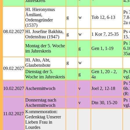
Jahreskreis
4.5
Hl. Hieronymus
Ps 
Ämiliani,
g
w
Tob 12, 6-13
7.8
Ordensgründer
2a 
(1537)
08.02.2027
Hl. Josefine Bakhita,
Ps 
g
w
1 Kor 7, 25-35
Ordensfrau (1947)
15.
Ps 
Montag der 5. Woche
g
Gen 1, 1-19
6.1
im Jahreskreis
35a
Hl. Alto, Abt,
g
w
Glaubensbote
09.02.2027
Dienstag der 5.
Gen 1, 20 - 2,
Ps 
g
Woche im Jahreskreis
4a
vgl
Ps 
10.02.2027
Aschermittwoch
v
Joel 2, 12-18
6b.
(R:
Donnerstag nach
Ps 
v
Dtn 30, 15-20
Aschermittwoch
vgl
Kommemoration:
11.02.2027
Gedenktag Unserer
Lieben Frau in
Lourdes