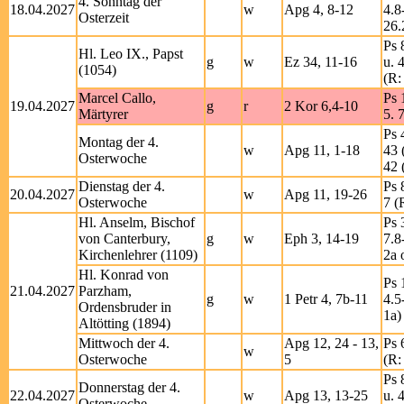
4. Sonntag der
18.04.2027
w
Apg 4, 8-12
4.8
Osterzeit
26.
Ps 
Hl. Leo IX., Papst
g
w
Ez 34, 11-16
u. 
(1054)
(R:
Marcel Callo,
Ps 
19.04.2027
g
r
2 Kor 6,4-10
Märtyrer
5. 
Ps 
Montag der 4.
w
Apg 11, 1-18
43 
Osterwoche
42 
Dienstag der 4.
Ps 
20.04.2027
w
Apg 11, 19-26
Osterwoche
7 (
Hl. Anselm, Bischof
Ps 
von Canterbury,
g
w
Eph 3, 14-19
7.8
Kirchenlehrer (1109)
2a 
Hl. Konrad von
Ps 
21.04.2027
Parzham,
g
w
1 Petr 4, 7b-11
4.5
Ordensbruder in
1a)
Altötting (1894)
Mittwoch der 4.
Apg 12, 24 - 13,
Ps 
w
Osterwoche
5
(R:
Ps 
Donnerstag der 4.
22.04.2027
w
Apg 13, 13-25
u. 
Osterwoche