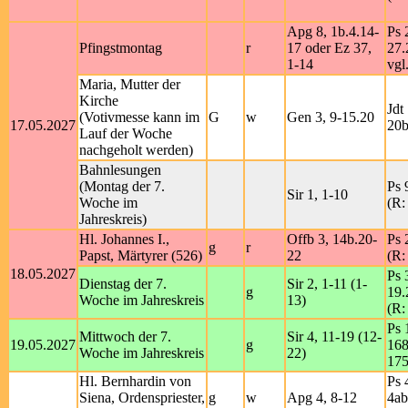
Apg 8, 1b.4.14-
Ps 
Pfingstmontag
r
17 oder Ez 37,
27.
1-14
vgl
Maria, Mutter der
Kirche
Jdt
(Votivmesse kann im
G
w
Gen 3, 9-15.20
17.05.2027
20b
Lauf der Woche
nachgeholt werden)
Bahnlesungen
(Montag der 7.
Ps 
Sir 1, 1-10
Woche im
(R:
Jahreskreis)
Hl. Johannes I.,
Offb 3, 14b.20-
Ps 
g
r
Papst, Märtyrer (526)
22
(R:
18.05.2027
Ps 
Dienstag der 7.
Sir 2, 1-11 (1-
g
19.
Woche im Jahreskreis
13)
(R:
Ps 
Mittwoch der 7.
Sir 4, 11-19 (12-
19.05.2027
g
168
Woche im Jahreskreis
22)
175
Hl. Bernhardin von
Ps 
Siena, Ordenspriester,
g
w
Apg 4, 8-12
4ab