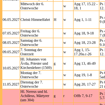
Mittwoch der 6.
Apg 17, 15.22 -
Ps 
w
Osterwoche
18, 1
12.
Ps 
06.05.2027
Christi Himmelfahrt
H
w
Apg 1, 1-11
9 (
Freitag der 6.
Ps 
07.05.2027
w
Apg 18, 9-18
Osterwoche
7 (
Samstag der 6.
Ps 
08.05.2027
w
Apg 18, 23-28
Osterwoche
9.1
7. Sonntag der
Apg 1, 15-
Ps 
09.05.2027
w
Osterzeit
17.20a.c-26
12.
Hl. Johannes von
Ávila, Priester und
g
w
Apg 13, 46-49
Kirchenlehrer (1569)
10.05.2027
Montag der 7.
Ps 
w
Apg 19, 1-8
Osterwoche
5ad
Dienstag der 7.
Ps 
11.05.2027
w
Apg 20, 17-27
Osterwoche
21 
Hl. Nereus und hl.
Ps 
Achilleus, Märtyrer
g
r
Offb 7, 9-17
5.7
(um 304)