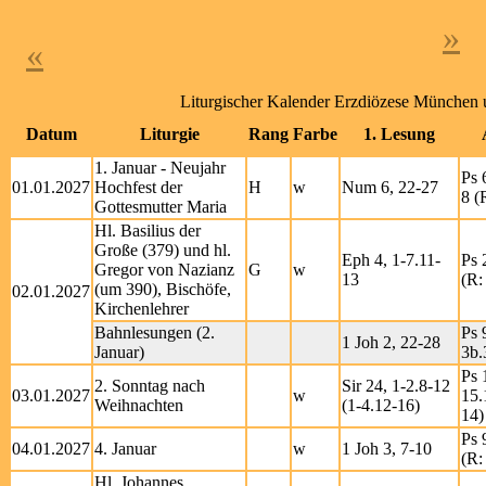
»
«
Liturgischer Kalender Erzdiözese München 
Datum
Liturgie
Rang
Farbe
1. Lesung
1. Januar - Neujahr
Ps 
01.01.2027
Hochfest der
H
w
Num 6, 22-27
8 (
Gottesmutter Maria
Hl. Basilius der
Große (379) und hl.
Eph 4, 1-7.11-
Ps 
Gregor von Nazianz
G
w
13
(R:
(um 390), Bischöfe,
02.01.2027
Kirchenlehrer
Bahnlesungen (2.
Ps 
1 Joh 2, 22-28
Januar)
3b.
Ps 
2. Sonntag nach
Sir 24, 1-2.8-12
03.01.2027
w
15.
Weihnachten
(1-4.12-16)
14)
Ps 
04.01.2027
4. Januar
w
1 Joh 3, 7-10
(R:
Hl. Johannes