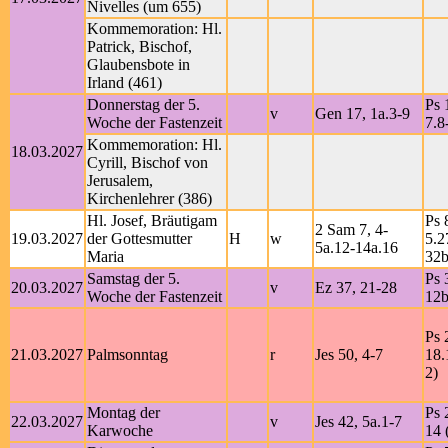
Nivelles (um 655)
Kommemoration: Hl.
Patrick, Bischof,
Glaubensbote in
Irland (461)
Donnerstag der 5.
Ps 
v
Gen 17, 1a.3-9
Woche der Fastenzeit
7.8
Kommemoration: Hl.
18.03.2027
Cyrill, Bischof von
Jerusalem,
Kirchenlehrer (386)
Hl. Josef, Bräutigam
Ps 
2 Sam 7, 4-
19.03.2027
der Gottesmutter
H
w
5.2
5a.12-14a.16
Maria
32b
Samstag der 5.
Ps 
20.03.2027
v
Ez 37, 21-28
Woche der Fastenzeit
12b
Ps 
21.03.2027
Palmsonntag
r
Jes 50, 4-7
18.
2)
Montag der
Ps 
22.03.2027
v
Jes 42, 5a.1-7
Karwoche
14 