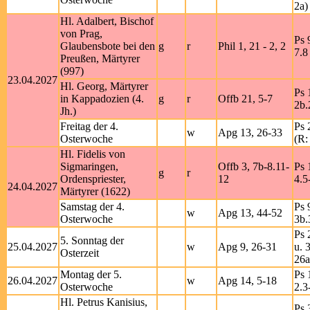
2a)
Hl. Adalbert, Bischof
von Prag,
Ps 
Glaubensbote bei den
g
r
Phil 1, 21 - 2, 2
7.8
Preußen, Märtyrer
(997)
23.04.2027
Hl. Georg, Märtyrer
Ps 
in Kappadozien (4.
g
r
Offb 21, 5-7
2b.
Jh.)
Freitag der 4.
Ps 
w
Apg 13, 26-33
Osterwoche
(R:
Hl. Fidelis von
Sigmaringen,
Offb 3, 7b-8.11-
Ps 
g
r
Ordenspriester,
12
4.5
24.04.2027
Märtyrer (1622)
Samstag der 4.
Ps 
w
Apg 13, 44-52
Osterwoche
3b.
Ps 
5. Sonntag der
25.04.2027
w
Apg 9, 26-31
u. 
Osterzeit
26a
Montag der 5.
Ps 
26.04.2027
w
Apg 14, 5-18
Osterwoche
2.3
Hl. Petrus Kanisius,
Ps 