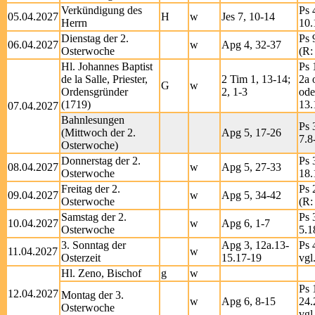
Verkündigung des
Ps 
05.04.2027
H
w
Jes 7, 10-14
Herrn
10.
Dienstag der 2.
Ps 
06.04.2027
w
Apg 4, 32-37
Osterwoche
(R:
Hl. Johannes Baptist
Ps 
de la Salle, Priester,
2 Tim 1, 13-14;
2a 
G
w
Ordensgründer
2, 1-3
ode
(1719)
13.
07.04.2027
Bahnlesungen
Ps 
(Mittwoch der 2.
Apg 5, 17-26
7.8
Osterwoche)
Donnerstag der 2.
Ps 
08.04.2027
w
Apg 5, 27-33
Osterwoche
18.
Freitag der 2.
Ps 
09.04.2027
w
Apg 5, 34-42
Osterwoche
(R:
Samstag der 2.
Ps 
10.04.2027
w
Apg 6, 1-7
Osterwoche
5.1
3. Sonntag der
Apg 3, 12a.13-
Ps 
11.04.2027
w
Osterzeit
15.17-19
vgl
Hl. Zeno, Bischof
g
w
Ps 
12.04.2027
Montag der 3.
w
Apg 6, 8-15
24.
Osterwoche
vgl