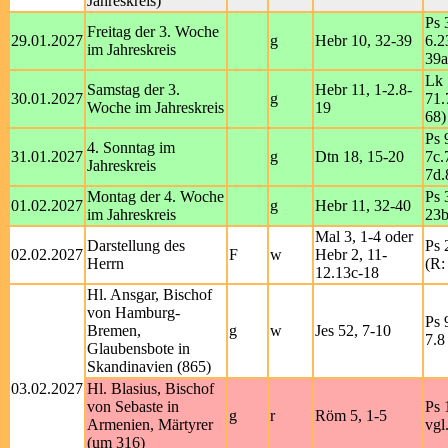
Jahreskreis)
Ps 
Freitag der 3. Woche
29.01.2027
g
Hebr 10, 32-39
6.2
im Jahreskreis
39a
Lk 
Samstag der 3.
Hebr 11, 1-2.8-
30.01.2027
g
71.
Woche im Jahreskreis
19
68)
Ps 
4. Sonntag im
31.01.2027
g
Dtn 18, 15-20
7c.
Jahreskreis
7d.
Montag der 4. Woche
Ps 
01.02.2027
g
Hebr 11, 32-40
im Jahreskreis
23b
Mal 3, 1-4 oder
Darstellung des
Ps 
02.02.2027
F
w
Hebr 2, 11-
Herrn
(R:
12.13c-18
Hl. Ansgar, Bischof
von Hamburg-
Ps 
Bremen,
g
w
Jes 52, 7-10
7.8
Glaubensbote in
Skandinavien (865)
03.02.2027
Hl. Blasius, Bischof
von Sebaste in
Ps 
g
r
Röm 5, 1-5
Armenien, Märtyrer
vgl
(um 316)