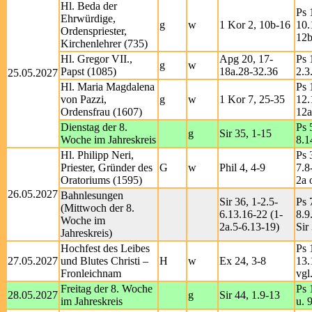
Hl. Beda der
Ps 
Ehrwürdige,
g
w
1 Kor 2, 10b-16
10.
Ordenspriester,
12b
Kirchenlehrer (735)
Hl. Gregor VII.,
Apg 20, 17-
Ps 
g
w
Papst (1085)
18a.28-32.36
2.3
25.05.2027
Hl. Maria Magdalena
Ps 
von Pazzi,
g
w
1 Kor 7, 25-35
12.
Ordensfrau (1607)
12a
Dienstag der 8.
Ps 
g
Sir 35, 1-15
Woche im Jahreskreis
8.1
Hl. Philipp Neri,
Ps 
Priester, Gründer des
G
w
Phil 4, 4-9
7.8
Oratoriums (1595)
2a 
26.05.2027
Bahnlesungen
Sir 36, 1-2.5-
Ps 
(Mittwoch der 8.
6.13.16-22 (1-
8.9
Woche im
2a.5-6.13-19)
Sir
Jahreskreis)
Hochfest des Leibes
Ps 
27.05.2027
und Blutes Christi –
H
w
Ex 24, 3-8
13.
Fronleichnam
vgl
Freitag der 8. Woche
Ps 
28.05.2027
g
Sir 44, 1.9-13
im Jahreskreis
u. 