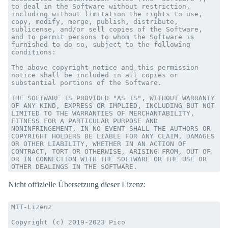
to deal in the Software without restriction, 
including without limitation the rights to use, 
copy, modify, merge, publish, distribute, 
sublicense, and/or sell copies of the Software, 
and to permit persons to whom the Software is 
furnished to do so, subject to the following 
conditions:

The above copyright notice and this permission 
notice shall be included in all copies or 
substantial portions of the Software.

THE SOFTWARE IS PROVIDED "AS IS", WITHOUT WARRANTY 
OF ANY KIND, EXPRESS OR IMPLIED, INCLUDING BUT NOT 
LIMITED TO THE WARRANTIES OF MERCHANTABILITY, 
FITNESS FOR A PARTICULAR PURPOSE AND 
NONINFRINGEMENT. IN NO EVENT SHALL THE AUTHORS OR 
COPYRIGHT HOLDERS BE LIABLE FOR ANY CLAIM, DAMAGES 
OR OTHER LIABILITY, WHETHER IN AN ACTION OF 
CONTRACT, TORT OR OTHERWISE, ARISING FROM, OUT OF 
OR IN CONNECTION WITH THE SOFTWARE OR THE USE OR 
OTHER DEALINGS IN THE SOFTWARE.
Nicht offizielle Übersetzung dieser Lizenz:
MIT-Lizenz

Copyright (c) 2019-2023 Pico
