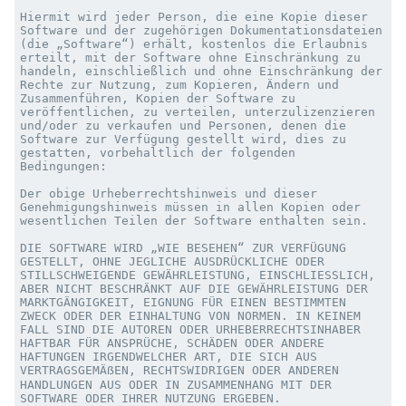
Hiermit wird jeder Person, die eine Kopie dieser 
Software und der zugehörigen Dokumentationsdateien 
(die „Software“) erhält, kostenlos die Erlaubnis 
erteilt, mit der Software ohne Einschränkung zu 
handeln, einschließlich und ohne Einschränkung der 
Rechte zur Nutzung, zum Kopieren, Ändern und 
Zusammenführen, Kopien der Software zu 
veröffentlichen, zu verteilen, unterzulizenzieren 
und/oder zu verkaufen und Personen, denen die 
Software zur Verfügung gestellt wird, dies zu 
gestatten, vorbehaltlich der folgenden 
Bedingungen:

Der obige Urheberrechtshinweis und dieser 
Genehmigungshinweis müssen in allen Kopien oder 
wesentlichen Teilen der Software enthalten sein.

DIE SOFTWARE WIRD „WIE BESEHEN“ ZUR VERFÜGUNG 
GESTELLT, OHNE JEGLICHE AUSDRÜCKLICHE ODER 
STILLSCHWEIGENDE GEWÄHRLEISTUNG, EINSCHLIESSLICH, 
ABER NICHT BESCHRÄNKT AUF DIE GEWÄHRLEISTUNG DER 
MARKTGÄNGIGKEIT, EIGNUNG FÜR EINEN BESTIMMTEN 
ZWECK ODER DER EINHALTUNG VON NORMEN. IN KEINEM 
FALL SIND DIE AUTOREN ODER URHEBERRECHTSINHABER 
HAFTBAR FÜR ANSPRÜCHE, SCHÄDEN ODER ANDERE 
HAFTUNGEN IRGENDWELCHER ART, DIE SICH AUS 
VERTRAGSGEMÄẞEN, RECHTSWIDRIGEN ODER ANDEREN 
HANDLUNGEN AUS ODER IN ZUSAMMENHANG MIT DER 
SOFTWARE ODER IHRER NUTZUNG ERGEBEN.