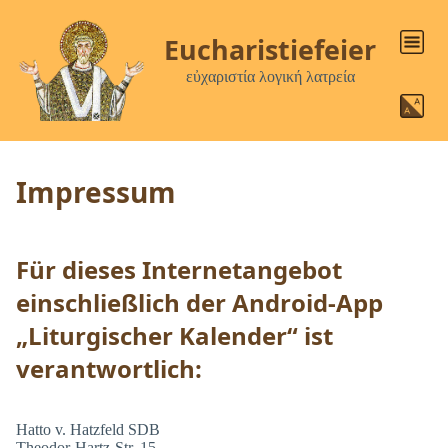
Eucharistiefeier
εὐχαριστία λογική λατρεία
Impressum
Für dieses Internetangebot
einschließlich der Android-App
„Liturgischer Kalender“ ist
verantwortlich:
Hatto v. Hatzfeld SDB
Theodor-Hartz-Str. 15